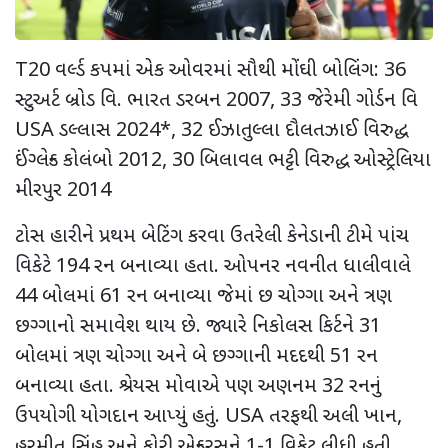
T20 વર્લ્ડ કપમાં એક ઓવરમાં સૌથી મોંઘી બોલિંગ: 36
સ્ટુઅર્ટ બ્રોડ વિ. ભારત ડરબન 2007, 33 જેરેમી ગોર્ડન વિ
USA ડલ્લાસ 2024*, 32 ઈઝાતુલ્લા દૌલતઝાઈ વિરુદ્ધ
ઈંગ્લેન્ડ કોલંબો 2012, 30 બિલાવલ ભટ્ટી વિરુદ્ધ ઓસ્ટ્રેલિયા
મીરપુર 2014
ટોસ હારીને પ્રથમ બેટિંગ કરવા ઉતરેલી કેનેડાની ટીમે પાંચ
વિકેટે 194 રન બનાવ્યા હતા. ઓપનર નવનીત ધાલીવાલે
44 બોલમાં 61 રન બનાવ્યા જેમાં છ ચોગ્ગા અને ત્રણ
છગ્ગાનો સમાવેશ થાય છે. જ્યારે નિકોલસ કિર્ટને 31
બોલમાં ત્રણ ચોગ્ગા અને બે છગ્ગાની મદદથી 51 રન
બનાવ્યા હતા. શ્રેયસ મોવાએ પણ અણનમ 32 રનનું
ઉપયોગી યોગદાન આપ્યું હતું. USA તરફથી અલી ખાન,
હરમીત સિંહ અને કોરી એન્ડરસને 1-1 વિકેટ લીધી હતી.