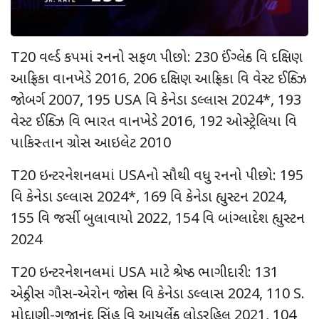
T20 વર્લ્ડ કપમાં રનનો સફળ પીછો: 230 ઈંગ્લેન્ડ વિ દક્ષિણ
આફ્રિકા વાનખેડે 2016, 206 દક્ષિણ આફ્રિકા વિ વેસ્ટ ઈન્ડિઝ
જોબર્ગ 2007, 195 USA વિ કેનેડા ડલ્લાસ 2024*, 193
વેસ્ટ ઈન્ડિઝ વિ ભારત વાનખેડે 2016, 192 ઓસ્ટ્રેલિયા વિ
પાકિસ્તાન ગ્રોસ આઇલેટ 2010
T20 ઇન્ટરનેશનલમાં USAનો સૌથી વધુ રનનો પીછો: 195
વિ કેનેડા ડલ્લાસ 2024*, 169 વિ કેનેડા હ્યુસ્ટન 2024,
155 વિ જર્સી બુલાવાયો 2022, 154 વિ બાંગ્લાદેશ હ્યુસ્ટન
2024
T20 ઇન્ટરનેશનલમાં USA માટે શ્રેષ્ઠ ભાગીદારી: 131
એન્ડ્રીસ ગૌસ-એરોન જોન્સ વિ કેનેડા ડલ્લાસ 2024, 110 S.
મોદાણી-ગજાનંદ સિંહ વિ આયર્લેન્ડ લોડરહિલ 2021, 104