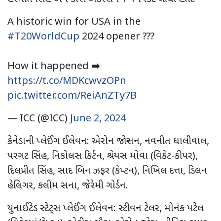
A historic win for USA in the
#T20WorldCup
2024 opener ???
How it happened ➡️
https://t.co/MDKcwvzOPn
pic.twitter.com/ReiAnZTy7B
— ICC (@ICC)
June 2, 2024
કેનેડાની પ્લેઈંગ ઈલેવન: એરોન જોન્સન, નવનીત ધાલીવાલ,
પરગટ સિંહ, નિકોલસ કિર્ટન, શ્રેયસ મોવા (વિકેટ-કીપર),
દિલપ્રીત સિંહ, સાદ બિન ઝફર (કેપ્ટન), નિખિલ દત્તા, ડિલન
હેલિગર, કલીમ સના, જેરેમી ગોર્ડન.
યુનાઈટેડ સ્ટેટ્સ પ્લેઈંગ ઈલેવન: સ્ટીવન ટેલર, મોનંક પટેલ