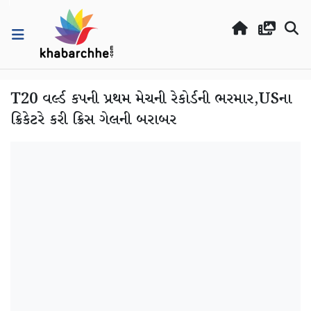
T20 વર્લ્ડ કપની પ્રથમ મેચની રેકોર્ડની ભરમાર,USના
ક્રિકેટરે કરી ક્રિસ ગેલની બરાબર