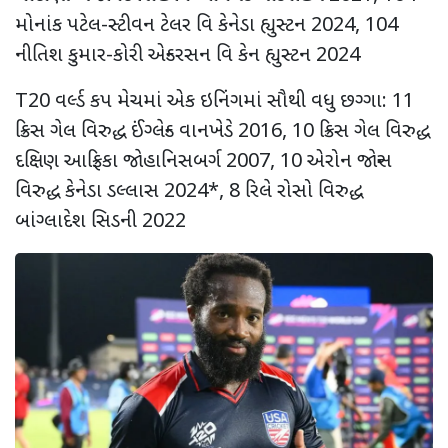
મોનાંક પટેલ-સ્ટીવન ટેલર વિ કેનેડા હ્યુસ્ટન 2024, 104
નીતિશ કુમાર-કોરી એન્ડરસન વિ કેન હ્યુસ્ટન 2024
T20 વર્લ્ડ કપ મેચમાં એક ઇનિંગમાં સૌથી વધુ છગ્ગા: 11
ક્રિસ ગેલ વિરુદ્ધ ઈંગ્લેન્ડ વાનખેડે 2016, 10 ક્રિસ ગેલ વિરુદ્ધ
દક્ષિણ આફ્રિકા જોહાનિસબર્ગ 2007, 10 એરોન જોન્સ
વિરુદ્ધ કેનેડા ડલ્લાસ 2024*, 8 રિલે રોસો વિરુદ્ધ
બાંગ્લાદેશ સિડની 2022