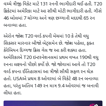
વચ્ચે ત્રીજી વિકેટ માટે 131 રનની ભાગીદારી થઈ હતી. T20
ક્રિકેટમાં અમેરિકા માટે આ સૌથી મોટી ભાગીદારી હતી. ગૌસે
46 બોલમાં 7 ચોગ્ગા અને ત્રણ છગ્ગાની મદદથી 65 રન
બનાવ્યા હતા.
એરોન જોન્સ T20 વર્લ્ડ કપની મેચમાં 10 કે તેથી વધુ
સિક્સર મારનાર બીજો બેટ્સમેન છે. જોન્સ પહેલા, ફક્ત
કેરેબિયન દિગ્ગજ ક્રિસ ગેલ જ આ કરી શક્યા હતા.
અમેરિકાએ T20 ઇન્ટરનેશનલમાં પ્રથમ વખત 190થી વધુ
રનના લક્ષ્યનો પીછો કર્યો છે. જો જોવામાં આવે તો T20
વર્લ્ડ કપના ઈતિહાસમાં આ ત્રીજો સૌથી સફળ રન ચેઝ
હતો. USAએ પ્રથમ 8 ઓવરમાં બે વિકેટે 48 રન બનાવ્યા
હતા, પરંતુ અંતિમ 149 રન માત્ર 9.4 ઓવરમાં જ બનાવી
લીધા હતા.