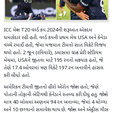
ICC મેન્સ T20 વર્લ્ડ કપ 2024ની શરૂઆત એકદમ
ધમાકેદાર રહી હતી. વર્લ્ડ કપની પ્રથમ મેચ USA અને કેનેડા
વચ્ચે રમાઈ હતી, જેમાં યજમાન ટીમનો સાત વિકેટે વિજય
થયો હતો. 2 જૂન (રવિવારે), ડલાસમાં ગ્રાન્ડ પ્રેરી સ્ટેડિયમ
મેચમાં, USAને જીતવા માટે 195 રનનો લક્ષ્યાંક હતો, જે
તેણે 17.4 ઓવરમાં ત્રણ વિકેટે 197 રન બનાવીને હાંસલ
કરી લીધો હતો.
અમેરિકન ટીમની જીતનો હીરો એરોન જોન્સ હતો, જેણે
પોતાની તોફાની બેટિંગથી કેનેડાને સ્તબ્ધ કરી દીધું હતું. જોન્સે
માત્ર 40 બોલમાં અણનમ 94 રન બનાવ્યા, જેમાં 4 ચોગ્ગા
અને 10 છગ્ગાનો સમાવેશ થાય છે. જોન્સ અને એન્ડ્રીસ ગૌસ