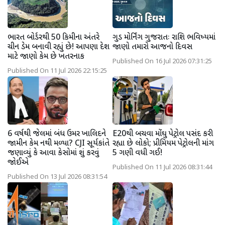
ભારત બોર્ડરથી 50 કિમીના અંતરે
ગુડ મોર્નિંગ ગુજરાતઃ રાશિ ભવિષ્યમાં
ચીન ડેમ બનાવી રહ્યું છે! આપણા દેશ
જાણો તમારો આજનો દિવસ
માટે જાણો કેમ છે ખતરનાક
Published On 16 Jul 2026 07:31:25
Published On 11 Jul 2026 22:15:25
6 વર્ષથી જેલમાં બંધ ઉમર ખાલિદને
E20થી બચવા મોંઘુ પેટ્રોલ પસંદ કરી
જામીન કેમ નથી મળ્યા? CJI સૂર્યકાંતે
રહ્યા છે લોકો; પ્રીમિયમ પેટ્રોલની માંગ
જણાવ્યું કે આવા કેસોમાં શું કરવું
5 ગણી વધી ગઈ!
જોઈએ
Published On 11 Jul 2026 08:31:44
Published On 13 Jul 2026 08:31:54