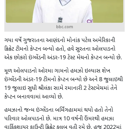
bbc.com
ગયા વર્ષે ગુજરાતના આણંદનો મોનાંક પટેલ અમેરિકાની
ક્રિક્રેટ ટીમનો કેપ્ટન બન્યો હતો, હવે સુરતના ઓલપાડનો
એક છોકરો ઇંગ્લેંડની અંડર-19 ટેસ્ટ મેચનો કેપ્ટન બન્યો છે.
મૂળ ઓલપાડનો ઓરમા ગામનો હમઝો ઇલ્યાસ શેખ
ઇંગ્લેંડની અંડર-19 ટીમનો કેપ્ટન બન્યો છે અને 8 જુલાઇથી
19 જુલાઇ સુધી શ્રીલંકા સામે રમાનારી 2 ટેસ્ટમેચમાં તેને
કેપ્ટન બનાવવામાં આવ્યો છે.
હમઝાનો જન્મ ઇંગ્લેંડના બર્મિંગહામમાં થયો હતો તેનો
પરિવાર ઓલપાડનો છે. માત્ર 10 વર્ષની ઉંમરથી હમઝા
વાર્કિકશાયર કાઉન્ટી ક્રિક્રેટ કલબ વતી રમે છે. હજુ 2022માં