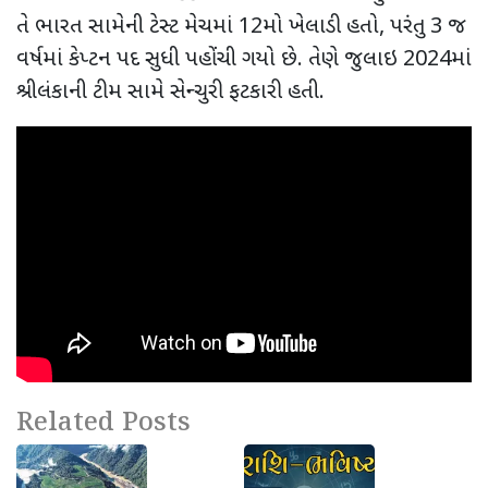
તે ભારત સામેની ટેસ્ટ મેચમાં 12મો ખેલાડી હતો, પરંતુ 3 જ
વર્ષમાં કેપ્ટન પદ સુધી પહોંચી ગયો છે. તેણે જુલાઇ 2024માં
શ્રીલંકાની ટીમ સામે સેન્ચુરી ફટકારી હતી.
Related Posts