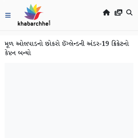
મૂળ ઓલપાડનો છોકરો ઈંગ્લેન્ડની અંડર-19 ક્રિક્રેટનો
કેપ્ટન બન્યો