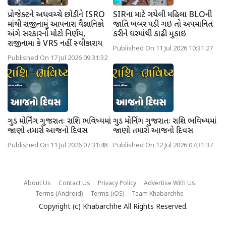
પ્રોજેક્ટને અધવચ્ચે છોડીને ISRO
SIRના માટે ગયેલી મહિલા BLOની
માંથી રાજીનામું આપનારા વૈજ્ઞાનિકો
જાતિ ખબર પડી ગઇ તો અપમાનિત
અંગે સરકારનો મોટો નિર્ણય,
કરીને ઘરમાંથી કાઢી મુકાઇ
રાજીનામા કે VRS નહીં સ્વીકારાય
Published On 11 Jul 2026 10:31:27
Published On 17 Jul 2026 09:31:32
ગુડ મોર્નિંગ ગુજરાતઃ રાશિ ભવિષ્યમાં
ગુડ મોર્નિંગ ગુજરાતઃ રાશિ ભવિષ્યમાં
જાણો તમારો આજનો દિવસ
જાણો તમારો આજનો દિવસ
Published On 11 Jul 2026 07:31:48
Published On 12 Jul 2026 07:31:37
About Us
Contact Us
Privacy Policy
Advertise With Us
Terms (Android)
Terms (iOS)
Team Khabarchhe
Copyright (c)
Khabarchhe
All Rights Reserved.