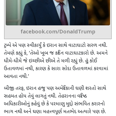
facebook.com/DonaldTrump
ટ્રમ્પે એ પણ સ્વીકાર્યું કે ઇરાન સાથે વાટાઘાટો સરળ નથી.
તેમણે કહ્યું કે
, ‘
તેઓ ખૂબ જ કઠિન વાટાઘાટકારો છે. અમને
ધીમે-ધીમે જે ઇચ્છીએ છીએ તે મળી રહ્યું છે. હું કોઈ
ઉતાવળમાં નથી
,
કારણ કે સારા સોદા ઉતાવળમાં કરવામાં
આવતા નથી.
’
બીજી તરફ
,
ઇરાન હજુ પણ અમેરિકાની ઘણી શરતો સાથે
સહમત હોય તેવું લાગતું નથી. તેહરાનના વરિષ્ઠ
અધિકારીઓનું કહેવું છે કે પરમાણુ મુદ્દો સંભવિત કરારનો
ભાગ નથી અને ઘણા મહત્ત્વપૂર્ણ મતભેદ અત્યારે પણ છે.