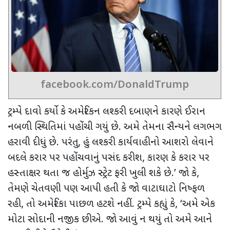
facebook.com/DonaldTrump
ટ્રમ્પે દાવો કર્યો કે અમેરિકન લશ્કરી દબાણને કારણે ઈરાન
નબળી સ્થિતિમાં પહોંચી ગયું છે. અમે તેમના સૈન્યને લગભગ
હરાવી દીધું છે. પરંતુ
,
હું લશ્કરી કાર્યવાહીનો આશરો લેવાને
બદલે કરાર પર પહોંચવાનું પસંદ કરીશ
,
કારણ કે કરાર પર
હસ્તાક્ષર થતા જ હોર્મુઝ સ્ટ્રેટ ફરી ખુલી શકે છે.
’
જો કે,
તેમણે ચેતવણી પણ આપી હતી કે જો વાટાઘાટો નિષ્ફળ
રહી
,
તો અમેરિકા પાછળ હટશે નહીં. ટ્રમ્પે કહ્યું કે
, ‘
અમે એક
મોટા સોદાની નજીક છીએ. જો આવું ન થયું તો અમે આને