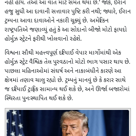
નહીં હોય. તેઓ આ વાત માટે સંમત થયા છે.
’
જોકે
,
ઈરાને
હજુ સુધી આ દાવાની સત્તાવાર પુષ્ટિ કરી નથી
;
જ્યારે
,
ઈરાન
ટ્રમ્પના આવા દાવાઓને નકારી ચૂક્યું છે. અમેરિકન
રાષ્ટ્રપતિએ જણાવ્યું હતું કે આ સોદાનો બીજો મોટો ફાયદો
હોર્મુઝ સ્ટ્રેટને ફરીથી ખોલવાનો રહેશે.
વિશ્વના સૌથી મહત્ત્વપૂર્ણ દરિયાઈ વેપાર માર્ગોમાંથી એક
હોર્મુઝ સ્ટ્રેટ વૈશ્વિક તેલ પુરવઠાનો મોટો ભાગ પસાર થાય છે.
પાછલા મહિનાઓમાં
સંઘર્ષ અને નાકાબંધીને કારણે આ
ક્ષેત્રમાં તણાવ ચાલુ રહ્યો છે. ટ્રમ્પનું માનવું છે કે કરાર સાથે
જ
દરિયાઈ ટ્રાફિક સામાન્ય થઈ શકે છે
,
અને ઊર્જા બજારોમાં
સ્થિરતા પુનઃસ્થાપિત થઈ શકે છે.