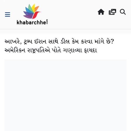
આખરે, ટ્રમ્પ ઈરાન સાથે ડીલ કેમ કરવા માંગે છે?
અમેરિકન રાષ્ટ્રપતિએ પોતે ગણાવ્યા ફાયદા