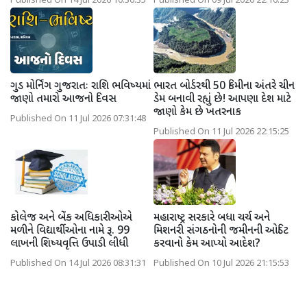
Published On 14 Jul 2026 10:30:35
Published On 09 Jul 2026 22:16:23
ગુડ મોર્નિંગ ગુજરાતઃ રાશિ ભવિષ્યમાં
ભારત બોર્ડરથી 50 કિમીના અંતરે ચીન
જાણો તમારો આજનો દિવસ
ડેમ બનાવી રહ્યું છે! આપણા દેશ માટે
જાણો કેમ છે ખતરનાક
Published On 11 Jul 2026 07:31:48
Published On 11 Jul 2026 22:15:25
કોલેજ અને બેંક અધિકારીઓએ
મહારાષ્ટ્ર સરકારે બધા ચર્ચ અને
મળીને વિદ્યાર્થીઓના નામે રૂ. 99
મિશનરી સંગઠનોની જમીનની ઓડિટ
લાખની શિષ્યવૃત્તિ ઉપાડી લીધી
કરવાનો કેમ આપ્યો આદેશ?
Published On 14 Jul 2026 08:31:31
Published On 10 Jul 2026 21:15:53