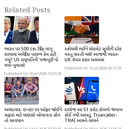
Related Posts
ભારત પર 500 ટકા ટેરિફ લાગુ
સ્કોચથી લઈને ચોકલેટ સુધીની દરેક
કરવામાં અમેરિકા પાછળ કેમ હટી
વસ્તુ સસ્તી થશે! આજથી ભારત-
ગયું? US રાષ્ટ્રપતિની 'મજબૂરી'નો
UK વેપાર કરાર અમલમાં
થયો ખુલાસો
Published On 15 Jul 2026 23:17:20
Published On 16 Jul 2026 10:30:29
અમદાવાદઃ ઇન્સ્ટા પર ઓફર જોઈને
દરરોજ આ 51 કરોડ કોલનો જવાબ
સફાઇ માટે માણસો બોલાવતા હોવ
કોઈ નથી આપતું, Truecaller-
તો સાવધાન
TRAI આમને-સામને