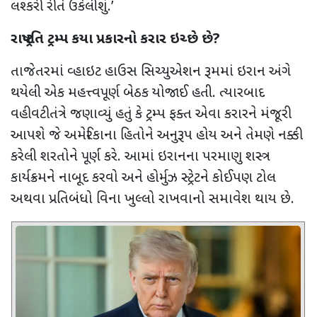
લશ્કરી રીતે ઉકેલીશું.
’
રાષ્ટ્રપતિ ટ્રમ્પ કયા પ્રકારનો કરાર ઇચ્છે છે
?
તાજેતરમાં વ્હાઇટ હાઉસ સિચ્યુએશન રૂમમાં ઇરાન અંગે
થયેલી એક મહત્ત્વપૂર્ણ બેઠક યોજાઈ હતી. ત્યારબાદ
વહીવટીતંત્રે જણાવ્યું હતું કે ટ્રમ્પ ફક્ત એવા કરારને મંજૂરી
આપશે જે અમેરિકાના હિતોને અનુરૂપ હોય અને તેમણે નક્કી
કરેલી શરતોને પૂર્ણ કરે. આમાં ઇરાનના પરમાણુ શસ્ત્ર
કાર્યક્રમને નાબૂદ કરવો અને હોર્મુઝ સ્ટ્રેટને કોઈપણ ટોલ
અથવા પ્રતિબંધો વિના ખુલ્લો રાખવાનો સમાવેશ થાય છે.