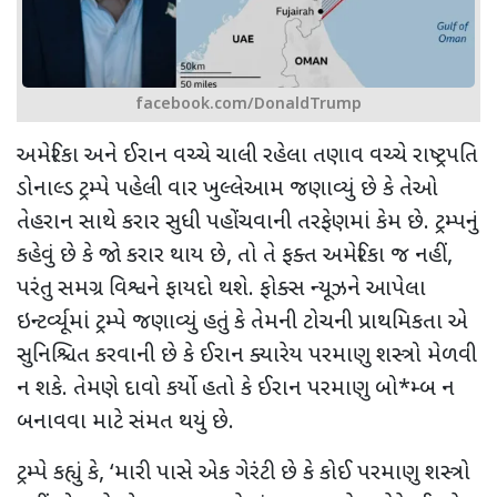
facebook.com/DonaldTrump
અમેરિકા અને ઈરાન વચ્ચે ચાલી રહેલા તણાવ વચ્ચે
રાષ્ટ્રપતિ
ડોનાલ્ડ ટ્રમ્પે પહેલી વાર ખુલ્લેઆમ જણાવ્યું છે કે તેઓ
તેહરાન સાથે કરાર સુધી પહોંચવાની તરફેણમાં કેમ છે. ટ્રમ્પનું
કહેવું છે કે જો કરાર થાય છે
,
તો તે ફક્ત અમેરિકા જ નહીં,
પરંતુ સમગ્ર વિશ્વને ફાયદો થશે. ફોક્સ ન્યૂઝને આપેલા
ઇન્ટર્વ્યૂમાં ટ્રમ્પે જણાવ્યું હતું કે તેમની ટોચની પ્રાથમિકતા એ
સુનિશ્ચિત કરવાની છે કે ઈરાન ક્યારેય પરમાણુ શસ્ત્રો મેળવી
ન શકે. તેમણે દાવો કર્યો હતો કે ઈરાન પરમાણુ બો
*
મ્બ ન
બનાવવા માટે સંમત થયું છે.
ટ્રમ્પે કહ્યું કે
, ‘
મારી પાસે એક ગેરંટી છે કે કોઈ પરમાણુ શસ્ત્રો