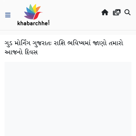
ગુડ મોર્નિંગ ગુજરાતઃ રાશિ ભવિષ્યમાં જાણો તમારો
આજનો દિવસ