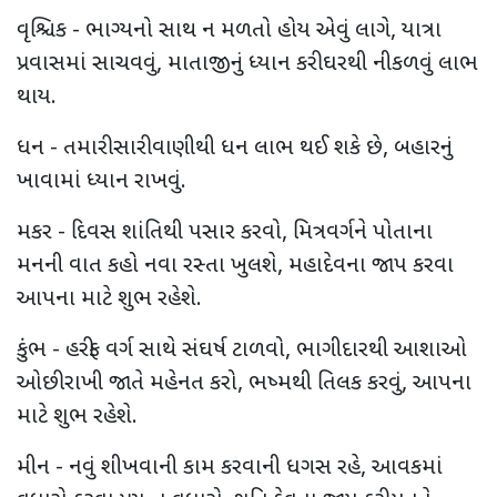
વૃશ્ચિક - ભાગ્યનો સાથ ન મળતો હોય એવું લાગે, યાત્રા
પ્રવાસમાં સાચવવું, માતાજીનું ધ્યાન કરી ઘરથી નીકળવું લાભ
થાય.
ધન - તમારી સારી વાણીથી ધન લાભ થઈ શકે છે, બહારનું
ખાવામાં ધ્યાન રાખવું.
મકર - દિવસ શાંતિથી પસાર કરવો, મિત્રવર્ગને પોતાના
મનની વાત કહો નવા રસ્તા ખુલશે, મહાદેવના જાપ કરવા
આપના માટે શુભ રહેશે.
કુંભ - હરીફ વર્ગ સાથે સંઘર્ષ ટાળવો, ભાગીદારથી આશાઓ
ઓછી રાખી જાતે મહેનત કરો, ભષ્મથી તિલક કરવું, આપના
માટે શુભ રહેશે.
મીન - નવું શીખવાની કામ કરવાની ધગસ રહે, આવકમાં