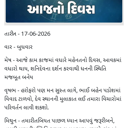
તારીખ - 17-06-2026
વાર - બુધવાર
મેષ - આજે કામ કાજમાં વધારે મહેનતનો દિવસ, આવકમાં
વધારો થાય, શનિદેવના દર્શન કરવાથી ધનની સ્થિતિ
મજબૂત બનેય
વૃષભ - હરોફરો પણ મન સુસ્ત લાગે, ભાઈ બહેન પડોશમાં
વિવાદ ટાળવો, દેવ સ્થાનની મુલાકાત લઈ તમારા વિચારોમાં
પરિવર્તન લાવી શકશો.
મિથુન - તમારી તબિયત પાછળ ધ્યાન આપવું જરૂરી બને,