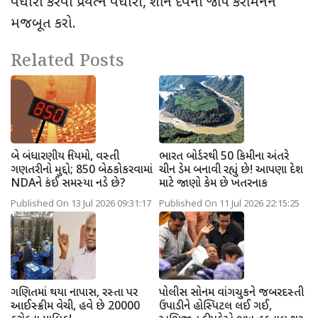
વધારો કરવા પ્રયત્ન વધારો, શનિ દેવના જાપ કરી મનને
મજબૂત કરો.
Related Posts
બે બંધારણીય નિયમો, વસ્તી
ભારત બોર્ડરથી 50 કિમીના અંતરે
ગણતરીનો મુદ્દો; 850 બેઠકોકરવામાં
ચીન ડેમ બનાવી રહ્યું છે! આપણા દેશ
NDAને કંઈ સમસ્યા નડે છે?
માટે જાણો કેમ છે ખતરનાક
Published On 13 Jul 2026 09:31:17
Published On 11 Jul 2026 22:15:25
ગણિતમાં થયા નાપાસ, રસ્તા પર
પોલીસ સોનમ વાંગચુકને જબરદસ્તી
આઈસ્ક્રીમ વેચી, હવે છે 20000
ઉપાડીને હોસ્પિટલ લઈ ગઈ,