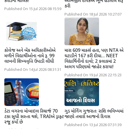
કરોડના માલિક!
અભિજીત દીપકેએ ભૂખ હડતાલ શરૂ
કરી
Published On 15 Jul 2026 08:15:59
Published On 18 Jul 2026 10:27:07
કોલેજ અને બેંક અધિકારીઓએ
મારા 609 માર્ક્સ હતા, પણ NTA એ
મળીને વિદ્યાર્થીઓના નામે રૂ. 99
ઘટાડીને 167 કરી દીધા... NEET
લાખની શિષ્યવૃત્તિ ઉપાડી લીધી
વિદ્યાર્થિનીનો દાવો; 2 કલાકમાં 2
અલગ પરિણામો જાહેર કરાયા!
Published On 14 Jul 2026 08:31:31
Published On 19 Jul 2026 22:15:23
ડેટા વગરના મોબાઇલ રિચાર્જ 70
ગુડ મોર્નિંગ ગુજરાતઃ રાશિ ભવિષ્યમાં
ટકા સુધી સસ્તા થશે, TRAIએ ડ્રાફ્ટ
જાણો તમારો આજનો દિવસ
રજૂ કર્યો છે
Published On 13 Jul 2026 07:31:39