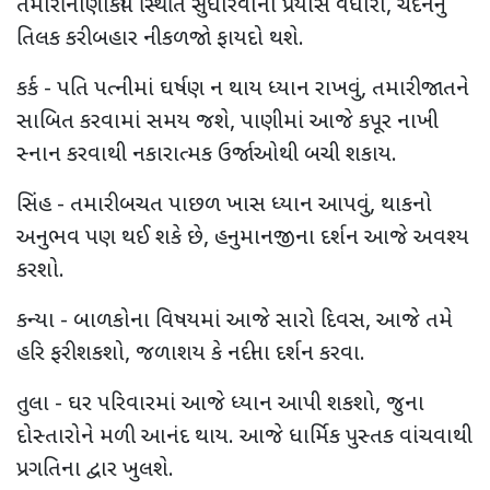
તમારી નાણાકીય સ્થિતિ સુધારવાના પ્રયાસ વધારો, ચંદનનું
તિલક કરી બહાર નીકળજો ફાયદો થશે.
કર્ક - પતિ પત્નીમાં ઘર્ષણ ન થાય ધ્યાન રાખવું, તમારી જાતને
સાબિત કરવામાં સમય જશે, પાણીમાં આજે કપૂર નાખી
સ્નાન કરવાથી નકારાત્મક ઉર્જાઓથી બચી શકાય.
સિંહ - તમારી બચત પાછળ ખાસ ધ્યાન આપવું, થાકનો
અનુભવ પણ થઈ શકે છે, હનુમાનજીના દર્શન આજે અવશ્ય
કરશો.
કન્યા - બાળકોના વિષયમાં આજે સારો દિવસ, આજે તમે
હરિ ફરી શકશો, જળાશય કે નદીના દર્શન કરવા.
તુલા - ઘર પરિવારમાં આજે ધ્યાન આપી શકશો, જુના
દોસ્તારોને મળી આનંદ થાય. આજે ધાર્મિક પુસ્તક વાંચવાથી
પ્રગતિના દ્વાર ખુલશે.