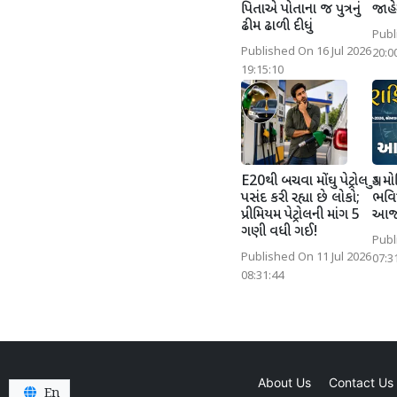
પિતાએ પોતાના જ પુત્રનું
જાહે
ઢીમ ઢાળી દીધું
Publ
Published On 16 Jul 2026
20:0
19:15:10
E20થી બચવા મોંઘુ પેટ્રોલ
ગુડ મ
પસંદ કરી રહ્યા છે લોકો;
ભવિષ
પ્રીમિયમ પેટ્રોલની માંગ 5
આજન
ગણી વધી ગઈ!
Publ
Published On 11 Jul 2026
07:3
08:31:44
About Us
Contact Us
En