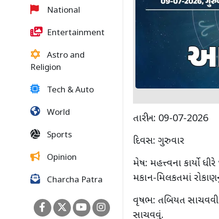
National
Entertainment
Astro and
Religion
Tech & Auto
World
તારીખ: 09-07-2026
Sports
દિવસ: ગુરુવાર
Opinion
મેષ: મહત્ત્વના કાર્યો ધી
મકાન-મિલકતમાં રોકાણ
Charcha Patra
વૃષભ: તબિયત સાચવવી પડે
સાચવવું.