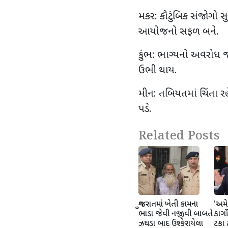
મકર: કૌટુંબિક સંજોગો 
આયોજનો સફળ બને.
કુંભ: ભાગ્યનો અવરોધ 
ઉભી થાય.
મીન: તબિયતમાં ચિંતા ર
પડે.
Related Posts
ગુજરાતમાં ખેતી કામના
'અમે 
ભાડા જેવી નજીવી બાબતે
કાર્
ઝઘડા બાદ ઉશ્કેરાયેલા
ટકા ટ