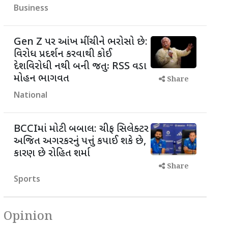
Business
Gen Z પર આંખ મીંચીને ભરોસો છે:
વિરોધ પ્રદર્શન કરવાથી કોઈ
દેશવિરોધી નથી બની જતુઃ RSS વડા
મોહન ભાગવત
Share
National
BCCIમાં મોટી બબાલ: ચીફ સિલેક્ટર
અજિત અગરકરનું પત્તું કપાઈ શકે છે,
કારણ છે રોહિત શર્મા
Share
Sports
Opinion