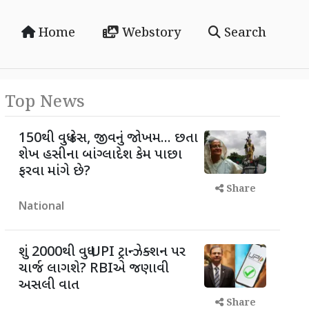
Home
Webstory
Search
Top News
150થી વધુ કેસ, જીવનું જોખમ... છતા
શેખ હસીના બાંગ્લાદેશ કેમ પાછા
ફરવા માંગે છે?
Share
National
શું 2000થી વધુ UPI ટ્રાન્ઝેક્શન પર
ચાર્જ લાગશે? RBIએ જણાવી
અસલી વાત
Share