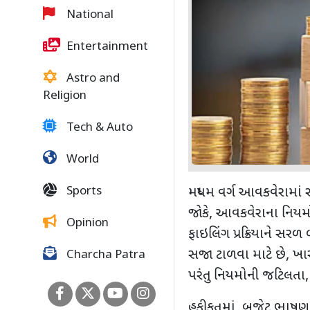
National
Entertainment
Astro and
Religion
Tech & Auto
World
Sports
મધ્યમ વર્ગ આવકવેરામાં 
જોકે
,
આવકવેરાના નિયમોમ
Opinion
ફાઇલિંગ પ્રક્રિયાને સર
સજા ટાળવા માટે છે
,
ખાસ
Charcha Patra
પરંતુ નિયમોની જટિલતા
હકીકતમાં
,
બજેટ ભાષણ