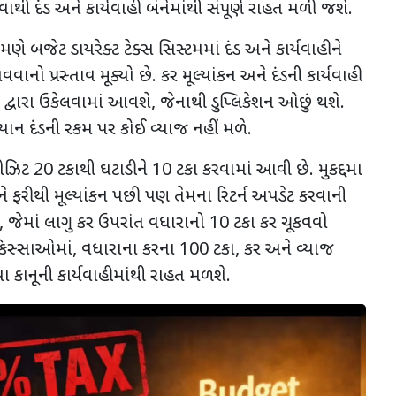
થી દંડ અને કાર્યવાહી બંનેમાંથી સંપૂર્ણ રાહત મળી જશે.
મણે બજેટ ડાયરેક્ટ ટેક્સ સિસ્ટમમાં દંડ અને કાર્યવાહીને
નો પ્રસ્તાવ મૂક્યો છે. કર મૂલ્યાંકન અને દંડની કાર્યવાહી
મ દ્વારા ઉકેલવામાં આવશે
,
જેનાથી ડુપ્લિકેશન ઓછું થશે.
 દંડની રકમ પર કોઈ વ્યાજ નહીં મળે.
પોઝિટ
20
ટકાથી ઘટાડીને
10
ટકા કરવામાં આવી છે. મુકદ્દમા
 ફરીથી મૂલ્યાંકન પછી પણ તેમના રિટર્ન અપડેટ કરવાની
,
જેમાં લાગુ કર ઉપરાંત વધારાનો
10
ટકા કર ચૂકવવો
કિસ્સાઓમાં
,
વધારાના કરના
100
ટકા
,
કર અને વ્યાજ
 કાનૂની કાર્યવાહીમાંથી રાહત મળશે.