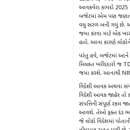
આવકવેરા કાયદો
2025 
બજેટમાં એમ પણ જણાવ્યું
વધુ સરળ બની ગયું છે.
જમા કરવા માટે એક ખા
હતો. આના કારણે લોકોન
પરંતુ હવે
,
બજેટમાં આને 
મિલકત ખરીદદારો જ
T
જમા કરશે. આનાથી
NR
વિદેશી આવક અથવા સંપત
વિદેશી આવક જાહેર તો કર
સંપત્તિની સંપૂર્ણ રકમ જા
આવશે. તેઓ ફક્ત દંડ ભર
જે લોકો વિદેશમાં પોતાની