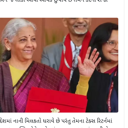
અને જે લોકો આવી આવક છુપાવે છે તેમને કેદની સજા
શમાં નાની મિલકતો ધરાવે છે પરંતુ તેમના ટેક્સ રિટર્નમાં