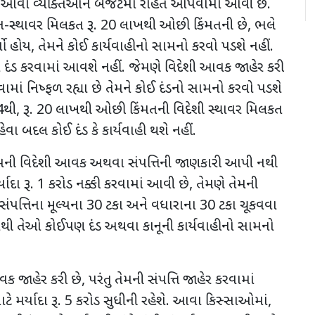
. આવા વ્યક્તિઓને બજેટમાં રાહત આપવામાં આવી છે.
ન-સ્થાવર મિલકત રૂ.
20
લાખથી ઓછી કિંમતની છે
,
ભલે
યો હોય
,
તેમને કોઈ કાર્યવાહીનો સામનો કરવો પડશે નહીં.
ે દંડ કરવામાં આવશે નહીં. જેમણે વિદેશી આવક જાહેર કરી
કરવામાં નિષ્ફળ રહ્યા છે તેમને કોઈ દંડનો સામનો કરવો પડશે
4
થી
,
રૂ.
20
લાખથી ઓછી કિંમતની વિદેશી સ્થાવર મિલકત
ેવા બદલ કોઈ દંડ કે કાર્યવાહી થશે નહીં.
તેમની વિદેશી આવક અથવા સંપત્તિની જાણકારી આપી નથી
ાદા રૂ.
1
કરોડ નક્કી કરવામાં આવી છે
,
તેમણે તેમની
ત્તિના મૂલ્યના
30
ટકા અને વધારાના
30
ટકા ચૂકવવા
ાથી તેઓ કોઈપણ દંડ અથવા કાનૂની કાર્યવાહીનો સામનો
ક જાહેર કરી છે
,
પરંતુ તેમની સંપત્તિ જાહેર કરવામાં
ટે મર્યાદા રૂ.
5
કરોડ સુધીની રહેશે. આવા કિસ્સાઓમાં
,