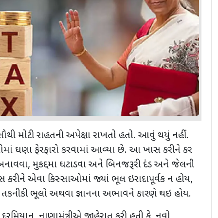
સૌથી મોટી રાહતની અપેક્ષા રાખતો હતો. આવું થયું નહીં.
ાં ઘણા ફેરફારો કરવામાં આવ્યા છે. આ ખાસ કરીને કર
ળ બનાવવા
,
મુકદ્દમા ઘટાડવા અને બિનજરૂરી દંડ અને જેલની
 કરીને એવા કિસ્સાઓમાં જ્યાં ભૂલ ઇરાદાપૂર્વક ન હોય
,
,
તકનીકી ભૂલો અથવા જ્ઞાનના અભાવને કારણે થઇ હોય.
 દરમિયાન
,
નાણામંત્રીએ જાહેરાત કરી હતી કે
,
નવો