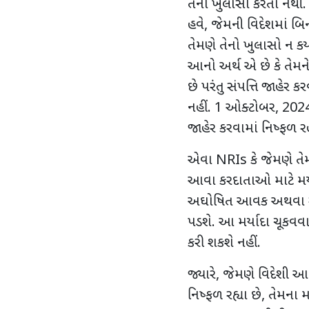
તેનો ખુલાસો કરતા નથી
હવે
,
જેમની વિદેશમાં બિ
તેમણે તેનો ખુલાસો ન કર્
આનો અર્થ એ છે કે તેમન
છે પરંતુ સંપત્તિ જાહેર 
નહીં.
1
ઓક્ટોબર
, 202
જાહેર કરવામાં નિષ્ફળ રહ
એવા
NRIs
કે જેમણે 
આવા કરદાતાઓ માટે મર્ય
અઘોષિત આવક અથવા સંપ
પડશે. આ મર્યાદા ચૂકવવ
કરી શકશે નહીં.
જ્યારે
,
જેમણે વિદેશી આવ
નિષ્ફળ રહ્યા છે
,
તેમના મા