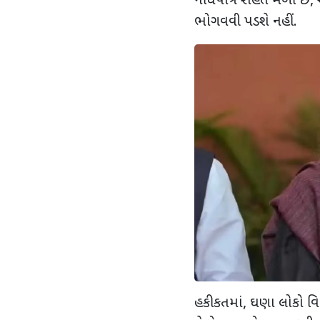
નોંધપાત્ર રાહત મળી છે
,
ભોગવવી પડશે નહીં.
હકીકતમાં
,
ઘણા લોકો વિદે