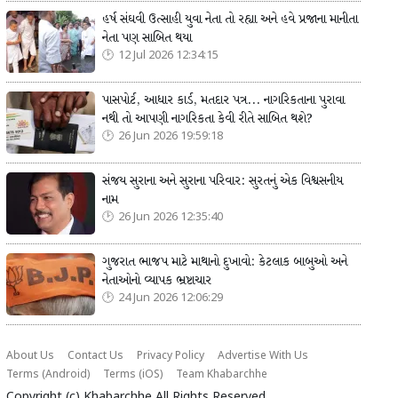
હર્ષ સંઘવી ઉત્સાહી યુવા નેતા તો રહ્યા અને હવે પ્રજાના માનીતા
નેતા પણ સાબિત થયા
12 Jul 2026 12:34:15
પાસપોર્ટ, આધાર કાર્ડ, મતદાર પત્ર... નાગરિકતાના પુરાવા
નથી તો આપણી નાગરિકતા કેવી રીતે સાબિત થશે?
26 Jun 2026 19:59:18
સંજય સુરાના અને સુરાના પરિવાર: સુરતનું એક વિશ્વસનીય
નામ
26 Jun 2026 12:35:40
ગુજરાત ભાજપ માટે માથાનો દુખાવો: કેટલાક બાબુઓ અને
નેતાઓનો વ્યાપક ભ્રષ્ટાચાર
24 Jun 2026 12:06:29
About Us
Contact Us
Privacy Policy
Advertise With Us
Terms (Android)
Terms (iOS)
Team Khabarchhe
Copyright (c)
Khabarchhe
All Rights Reserved.