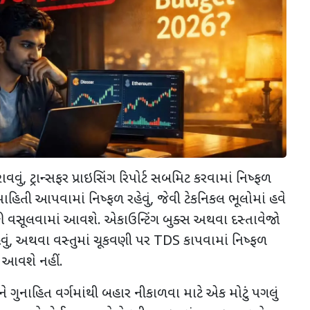
ાવવું
,
ટ્રાન્સફર પ્રાઇસિંગ રિપોર્ટ સબમિટ કરવામાં નિષ્ફળ
હિતી આપવામાં નિષ્ફળ રહેવું
,
જેવી ટેકનિકલ ભૂલોમાં હવે
ફી વસૂલવામાં આવશે. એકાઉન્ટિંગ બુક્સ અથવા દસ્તાવેજો
ું
,
અથવા વસ્તુમાં ચૂકવણી પર
TDS
કાપવામાં નિષ્ફળ
 આવશે નહીં.
 ગુનાહિત વર્ગમાંથી બહાર નીકાળવા માટે એક મોટું પગલું