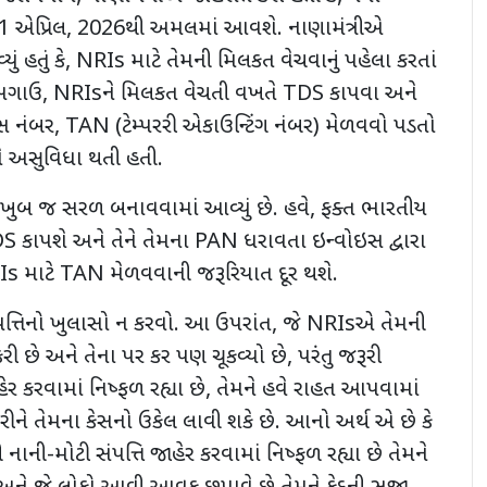
1
એપ્રિલ
, 2026
થી અમલમાં આવશે. નાણામંત્રીએ
 હતું કે
, NRIs
માટે તેમની મિલકત વેચવાનું પહેલા કરતાં
 અગાઉ
, NRIs
ને મિલકત વેચતી વખતે
TDS
કાપવા અને
સ નંબર
, TAN (
ટેમ્પરરી એકાઉન્ટિંગ નંબર) મેળવવો પડતો
ે અસુવિધા થતી હતી.
ખુબ જ સરળ બનાવવામાં આવ્યું છે. હવે
,
ફક્ત ભારતીય
DS
કાપશે અને તેને તેમના
PAN
ધરાવતા ઇન્વોઇસ દ્વારા
Is
માટે
TAN
મેળવવાની જરૂરિયાત દૂર થશે.
્તિનો ખુલાસો ન કરવો. આ ઉપરાંત
,
જે
NRIs
એ તેમની
ી છે અને તેના પર કર પણ ચૂકવ્યો છે
,
પરંતુ જરૂરી
હેર કરવામાં નિષ્ફળ રહ્યા છે
,
તેમને હવે રાહત આપવામાં
ીને તેમના કેસનો ઉકેલ લાવી શકે છે. આનો અર્થ એ છે કે
 નાની-મોટી સંપત્તિ જાહેર કરવામાં નિષ્ફળ રહ્યા છે તેમને