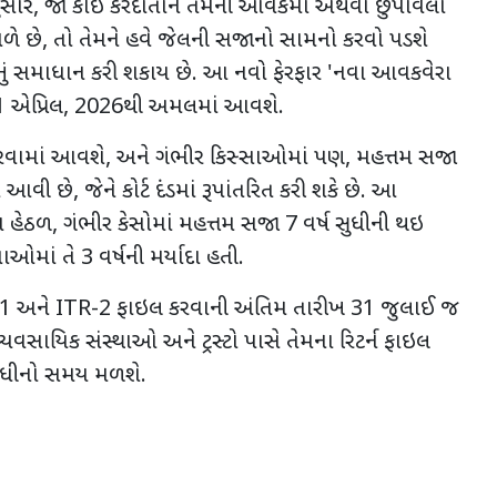
ુસાર
,
જો કોઈ કરદાતાને તેમની આવકમાં અથવા છુપાવેલા
ળે છે
,
તો તેમને હવે જેલની સજાનો સામનો કરવો પડશે
ેસનું સમાધાન કરી શકાય છે. આ નવો ફેરફાર
'
નવા આવકવેરા
1
એપ્રિલ
, 2026
થી અમલમાં આવશે.
કરવામાં આવશે
,
અને ગંભીર કિસ્સાઓમાં પણ
,
મહત્તમ સજા
ાં આવી છે
,
જેને કોર્ટ દંડમાં રૂપાંતરિત કરી શકે છે. આ
ા હેઠળ
,
ગંભીર કેસોમાં મહત્તમ સજા
7
વર્ષ સુધીની થઇ
સાઓમાં તે
3
વર્ષની મર્યાદા હતી.
-1
અને
ITR-2
ફાઇલ કરવાની અંતિમ તારીખ
31
જુલાઈ જ
્યવસાયિક સંસ્થાઓ અને ટ્રસ્ટો પાસે તેમના રિટર્ન ફાઇલ
ુધીનો સમય મળશે.