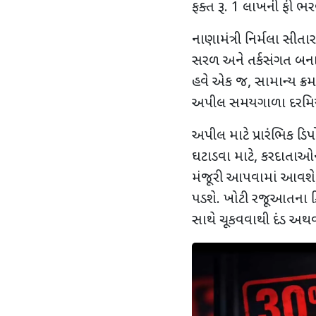
ફક્ત રૂ.
1
લાખની ફી ભરવા
નાણામંત્રી નિર્મલા સીતાર
સરળ અને તર્કસંગત બનાવવા
હવે એક જ
,
સામાન્ય ક્ર
અપીલ સમયગાળા દરમિયાન
અપીલ માટે પ્રારંભિક ડિ
ઘટાડવા માટે
,
કરદાતાઓને
મંજૂરી આપવામાં આવશે
પડશે. ખોટી રજૂઆતના 
સાથે ચૂકવવાથી દંડ અથવા