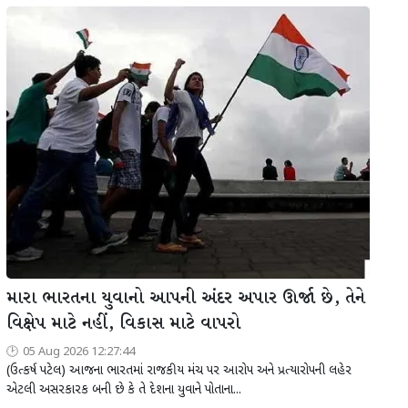
મારા ભારતના યુવાનો આપની અંદર અપાર ઊર્જા છે, તેને
વિક્ષેપ માટે નહીં, વિકાસ માટે વાપરો
05 Aug 2026 12:27:44
(ઉત્કર્ષ પટેલ) આજના ભારતમાં રાજકીય મંચ પર આરોપ અને પ્રત્યારોપની લહેર
એટલી અસરકારક બની છે કે તે દેશના યુવાને પોતાના...