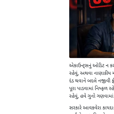
એકાઉન્ટ્સનું ઓડિટ ન કર
રહેવું
,
અથવા નાણાકીય મા
દંડ થવાને બદલે નજીવી 
પૂરા પાડવામાં નિષ્ફળ રહેવ
રહેવું
,
હવે ગુનો ગણવામાં
સરકારે આવકવેરા કાયદાને