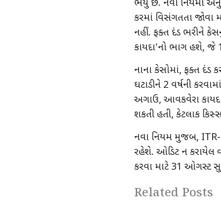
ભર્યું છે. નવા નિયમો અન
કરમાં વિસંગતતા જોવા મ
નહીં. ફક્ત દંડ ભરીને ક
કાયદા
'
નો ભાગ હશે
,
જે
નાના કેસોમાં
,
ફક્ત દંડ 
ઘટાડીને
2
વર્ષની કરવામ
અગાઉ
,
આવકવેરા કાયદ
શકતી હતી
,
કેટલાક કિસ્
નવા નિયમ મુજબ
, ITR
રહેશે. ઓડિટ ન કરાયેલ વ
કરવા માટે
31
ઓગસ્ટ સ
Related Posts