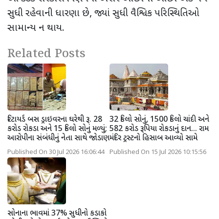
સુધી રહેવાની ધારણા છે
,
જ્યાં સુધી વૈશ્વિક પરિસ્થિતિઓ
સામાન્ય ન થાય.
Related Posts
રિટાયર્ડ બસ ડ્રાઇવરના ઘરેથી રૂ. 28
32 કિલો સોનું, 1500 કિલો ચાંદી અને
કરોડ રોકડા અને 15 કિલો સોનું મળ્યું;
582 કરોડ રૂપિયા રોકડાનું દાન... રામ
આરોપીના સંબંધીનું નેતા સાથે જોડાણ
મંદિર ટ્રસ્ટનો હિસાબ આવ્યો સામે
Published On 30 Jul 2026 16:06:44
Published On 15 Jul 2026 10:15:56
સોનાના ભાવમાં 37% સુધીનો કડાકો