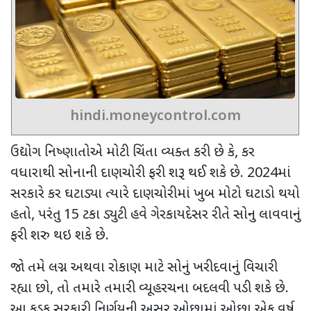
hindi.moneycontrol.com
ઉદ્યોગ નિષ્ણાતોએ મોટી ચિંતા વ્યક્ત કરી છે કે
,
કર
વધારાથી સોનાની દાણચોરી ફરી શરૂ થઈ શકે છે.
2024
માં
સરકારે કર ઘટાડ્યા ત્યારે દાણચોરીમાં ખુબ મોટો ઘટાડો થયો
હતો
,
પરંતુ
15
ટકા ડ્યુટી હવે ગેરકાયદેસર રીતે સોનુ લાવવાનું
ફરી શરુ થઇ શકે છે.
જો તમે લગ્ન અથવા રોકાણ માટે સોનું ખરીદવાનું વિચારી
રહ્યા છો
,
તો તમારે તમારી વ્યૂહરચના બદલવી પડી શકે છે.
આ કડક સરકારી નિર્ણયની અસર ઓછામાં ઓછા એક વર્ષ