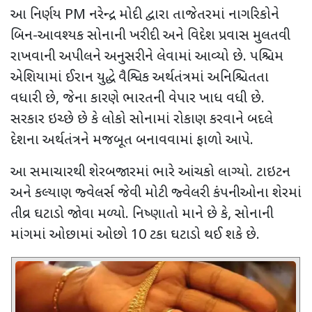
આ નિર્ણય
PM
નરેન્દ્ર મોદી દ્વારા તાજેતરમાં નાગરિકોને
બિન-આવશ્યક સોનાની ખરીદી અને વિદેશ પ્રવાસ મુલતવી
રાખવાની અપીલને અનુસરીને લેવામાં આવ્યો છે. પશ્ચિમ
એશિયામાં ઈરાન યુદ્ધે વૈશ્વિક અર્થતંત્રમાં અનિશ્ચિતતા
વધારી છે
,
જેના કારણે ભારતની વેપાર ખાધ વધી છે.
સરકાર ઇચ્છે છે કે લોકો સોનામાં રોકાણ કરવાને બદલે
દેશના અર્થતંત્રને મજબૂત બનાવવામાં ફાળો આપે.
આ સમાચારથી શેરબજારમાં ભારે આંચકો લાગ્યો. ટાઇટન
અને કલ્યાણ જ્વેલર્સ જેવી મોટી જ્વેલરી કંપનીઓના શેરમાં
તીવ્ર ઘટાડો જોવા મળ્યો. નિષ્ણાતો માને છે કે
,
સોનાની
માંગમાં ઓછામાં ઓછો
10
ટકા ઘટાડો થઈ શકે છે.