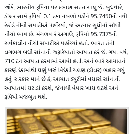
જોકે
,
ભારતીય રૂપિયા પર દબાણ સતત ચાલુ છે. બુધવારે
,
ડૉલર સામે રૂપિયો
0.1
ટકા નબળો પડીને
95.7450
ની નવી
રેકોર્ડ નીચી સપાટીએ પહોંચ્યો
,
જે અત્યાર સુધીનો સૌથી
નીચો ભાવ છે. મંગળવારે અગાઉ
,
રૂપિયો
95.7375
ની
સર્વકાલીન નીચી સપાટીએ પહોંચ્યો હતો. ભારત તેની
લગભગ બધી સોનાની જરૂરિયાતો આયાત કરે છે. ગયા વર્ષે
,
710
ટન આયાત કરવામાં આવી હતી
,
અને ભારે આયાતને
કારણે દેશમાંથી ઘણું ખરું વિદેશી ચલણ (ડૉલર) બહાર ગયું
હતું. સરકાર માને છે કે
,
આયાત ડ્યુટીમાં વધારો સોનાની
આયાતમાં ઘટાડો કરશે
,
જેનાથી વેપાર ખાધ ઘટશે અને
રૂપિયો મજબૂત થશે.