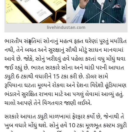
livehindustan.com
ભારતીય સંસ્કૃતિમાં સોનાનું મહત્વ ફક્ત ઘરેણાં પૂરતું મર્યાદિત
નથી
,
તેને બચત અને સુરક્ષાનું સૌથી મોટું સાધન માનવામાં
આવે છે. જોકે
,
સોનું ખરીદવું હવે પહેલા કરતાં વધુ મોંઘું થવા
જઈ રહ્યું છે. ભારત સરકારે સોના અને ચાંદી પરની આયાત
ડ્યુટી
6
ટકાથી વધારીને
15
ટકા કરી છે. ડૉલર સામે
રૂપિયાના ઘટતા મૂલ્યને રોકવા અને દેશના વિદેશી હૂંડિયામણ
ભંડારને સુરક્ષિત રાખવા માટે આ પગલું લેવામાં આવ્યું હતું.
ચાલો આપણે તેને વિગતવાર જાણી લઈએ.
સરકારે આયાત ડ્યુટી માળખામાં ફેરફાર કર્યો છે
,
જેનાથી તે
ખુબ વધારે મોંઘું થશે. સોનું હવે
10
ટકા મૂળભૂત કસ્ટમ ડ્યુટી