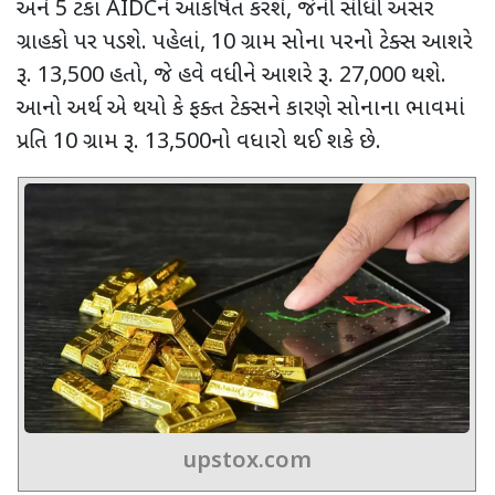
અને
5
ટકા
AIDC
ને આકર્ષિત કરશે
,
જેની સીધી અસર
ગ્રાહકો પર પડશે. પહેલાં
, 10
ગ્રામ સોના પરનો ટેક્સ આશરે
રૂ.
13,500
હતો
,
જે હવે વધીને આશરે રૂ.
27,000
થશે.
આનો અર્થ એ થયો કે ફક્ત ટેક્સને કારણે સોનાના ભાવમાં
પ્રતિ
10
ગ્રામ રૂ.
13,500
નો વધારો થઈ શકે છે.
upstox.com