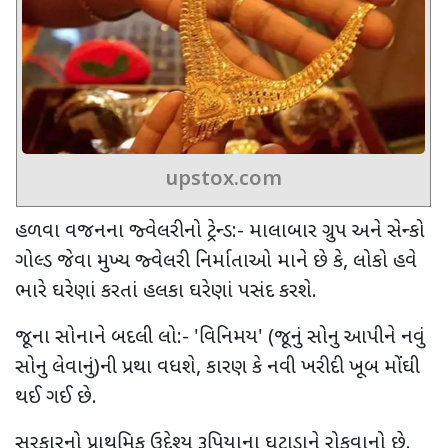
upstox.com
હળવા વજનના જ્વેલરીનો ટ્રેન્ડ:- માલાબાર ગ્રુપ અને સેન્કો
ગોલ્ડ જેવા મુખ્ય જ્વેલરી નિર્માતાઓ માને છે કે
,
લોકો હવે
ભારે ઘરેણાં કરતાં હલકા ઘરેણાં પસંદ કરશે.
જૂના સોનાને બદલી લો:-
'
વિનિમય
' (
જૂનું સોનુ આપીને નવું
સોનુ લેવાનું)ની પ્રથા વધશે
,
કારણ કે નવી ખરીદી ખૂબ મોંઘી
થઈ ગઈ છે.
સરકારનો પ્રાથમિક ઉદ્દેશ્ય રૂપિયાના ઘટાડાને રોકવાનો છે.