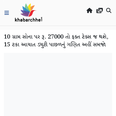
10 ગ્રામ સોના પર રૂ. 27000 તો ફક્ત ટેક્સ જ થશે,
15 ટકા આયાત ડ્યુટી પાછળનું ગણિત અહીં સમજો