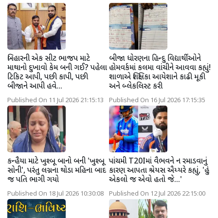
બિહારની એક સીટ ભાજપ માટે
બીજા ધોરણના હિન્દુ વિદ્યાર્થીઓને
માથાનો દુખાવો કેમ બની ગઈ? પહેલા
હોમવર્કમાં કલમા વાંચીને આવવા કહ્યું!
ટિકિટ આપી, પછી કાપી, પછી
શાળાએ શિક્ષિકા આયેશાને કાઢી મૂકી
બીજાને આપી હવે...
અને બ્લેકલિસ્ટ કરી
Published On 11 Jul 2026 21:15:13
Published On 16 Jul 2026 17:15:35
કન્હૈયા માટે ખુશ્બૂ બાનો બની 'ખુશ્બૂ
પાંચમી T20Iમાં વૈભવને ન રમાડવાનું
સોની', પરંતુ લગ્નના થોડા મહિના બાદ
કારણ આપતા શ્રેયસ ઐય્યરે કહ્યું, 'હું
જ પતિ ભાગી ગયો
એકલો જ એવો હતો જે...'
Published On 18 Jul 2026 10:30:08
Published On 12 Jul 2026 22:15:00