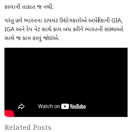
કરવાની તાકાત જ નથી.
પરંતુ હવે ભારતના ડાયમંડ ઉદ્યોગકારોએ અમેરિકાની
GIA,
IGA
અને રેપ નેટ સાથે કામ બંધ કરીને ભારતની સંસ્થાઓ
સાથે જ કામ કરવું જોઇએ.
Related Posts