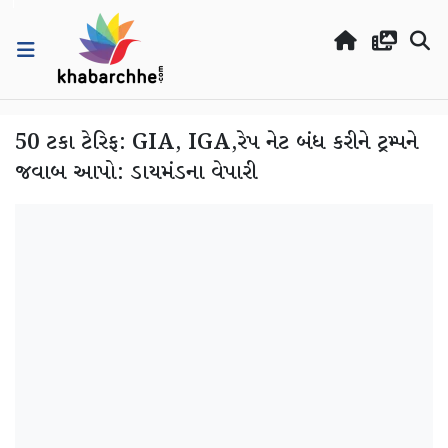
50 ટકા ટેરિફ: GIA, IGA,રેપ નેટ બંધ કરીને ટ્રમ્પને
જવાબ આપો: ડાયમંડના વેપારી