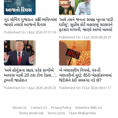
ગુડ મોર્નિંગ ગુજરાતઃ રાશિ ભવિષ્યમાં
'અમે તમને જનતા સમક્ષ ખુલ્લા પાડી
જાણો તમારો આજનો દિવસ
દઈશું'; સુપ્રીમ કોર્ટે મહારાષ્ટ્ર સરકારને
ફટકાર લગાવી, જાણો આખો મામલો
Published On 14 Jul 2026 07:31:16
Published On 12 Jul 2026 08:29:27
'અમે હોર્મુઝના રક્ષક, દરેક કાર્ગોએ
બે બંધારણીય નિયમો, વસ્તી
આપવા પડશે 20 ટકા ટોલ ટેક્સ...',
ગણતરીનો મુદ્દો; 850 બેઠકોકરવામાં
ટ્રમ્પની જાહેરાત
NDAને કંઈ સમસ્યા નડે છે?
Published On 14 Jul 2026 20:00:23
Published On 13 Jul 2026 09:31:17
About Us
Contact Us
Privacy Policy
Advertise With Us
Terms (Android)
Terms (iOS)
Team Khabarchhe