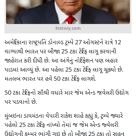
history.com
અમેરિકાના રાષ્ટ્રપતિ ડોનાલ્ડ ટ્રમ્પે
27
ઓગસ્ટને રાત્રે
12
વાગ્યાથી ભારત પર બીજા
25
ટકા ટેરિફ લાગૂ કરવાની
જાહેરાત કરી દીધી છે. આ અંગેનું નોટિફેશન પણ બહાર
પાડમાં આવ્યું છે. આ પહેલા
25
ટકા ટેરિફ લાગૂ ચૂક્યો છે.
મતલબ ભારત પર હવે
50
ટકા ટેરિફ લાગશે.
50
ટકા ટેરિફનો સૌથી વધારે માર જેમ એન્ડ જવેલરી ઉદ્યોગ
પર પડવાનો છે.
મુંબઇના ડાયમંડના વેપારી રાકેશ શાહે કહ્યું કે
,
ટ્રમ્પે જ્યારે
પહેલો
25
ટકા ટેરિફ નાંખ્યો તેમાં જ જેમ એન્ડ જ્વેલરી
ઉદ્યોગની કમ્મર ભાંગી ગઇ છે તો બીજા
25
ટકા તો સહન