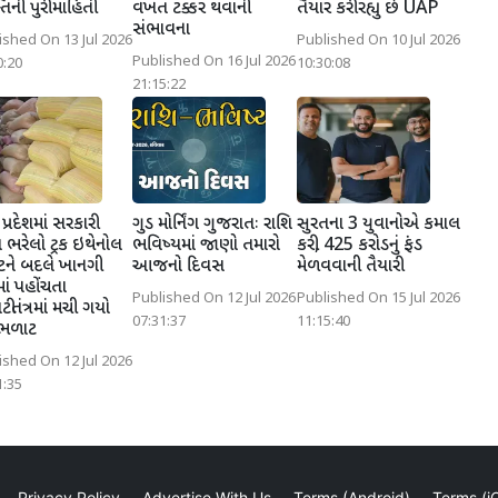
તિની પુરી માહિતી
વખત ટક્કર થવાની
તૈયાર કરી રહ્યું છે UAP
સંભાવના
ished On 13 Jul 2026
Published On 10 Jul 2026
Published On 16 Jul 2026
0:20
10:30:08
21:15:22
પ્રદેશમાં સરકારી
ગુડ મોર્નિંગ ગુજરાતઃ રાશિ
સુરતના 3 યુવાનોએ કમાલ
 ભરેલો ટ્રક ઇથેનોલ
ભવિષ્યમાં જાણો તમારો
કરી, 425 કરોડનું ફંડ
ન્ટને બદલે ખાનગી
આજનો દિવસ
મેળવવાની તૈયારી
ાં પહોંચતા
Published On 12 Jul 2026
Published On 15 Jul 2026
ટીતંત્રમાં મચી ગયો
07:31:37
11:15:40
ભળાટ
ished On 12 Jul 2026
1:35
Privacy Policy
Advertise With Us
Terms (Android)
Terms (i