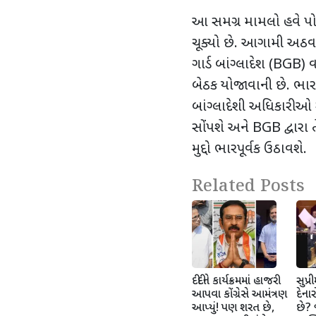
આ સમગ્ર મામલો હવે પોલ
ચૂક્યો છે. આગામી અઠવા
ગાર્ડ બાંગ્લાદેશ (
BGB)
વ
બેઠક યોજાવાની છે. ભારતી
બાંગ્લાદેશી અધિકારીઓ 
સોંપશે અને
BGB
દ્વાર
મુદ્દો ભારપૂર્વક ઉઠાવશે.
Related Posts
દીદીને કાર્યક્રમમાં હાજરી
સુપ્ર
આપવા કોંગ્રેસે આમંત્રણ
દેના
આપ્યું! પણ શરત છે,
છે?