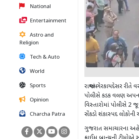
National
Entertainment
Astro and
Religion
Tech & Auto
World
Sports
રાજ્યમાં ગેરકાયદેસર રીત
પોલીસે કડક વલણ અપનાવ્
Opinion
વિસ્તારોમાં પોલીસે
2
જૂન
સેંકડો શંકાસ્પદ લોકોન
Charcha Patra
ગુજરાત સમાચારના અહે
ક્રાઈમ બ્રાન્ચની ટીમોએ