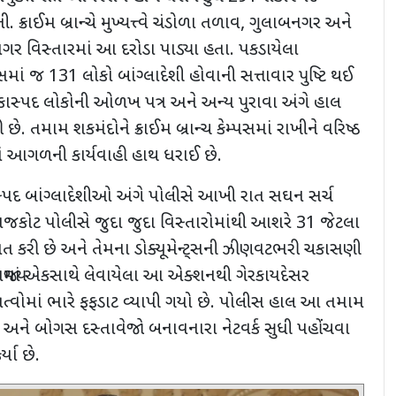
્રાઈમ બ્રાન્ચે મુખ્યત્ત્વે ચંડોળા તળાવ
,
ગુલાબનગર અને
ર વિસ્તારમાં આ દરોડા પાડ્યા હતા. પકડાયેલા
ાસમાં જ
131
લોકો બાંગ્લાદેશી હોવાની સત્તાવાર પુષ્ટિ થઈ
કાસ્પદ લોકોની ઓળખ પત્ર અને અન્ય પુરાવા અંગે હાલ
. તમામ શકમંદોને ક્રાઈમ બ્રાન્ચ કેમ્પસમાં રાખીને વરિષ્ઠ
 આગળની કાર્યવાહી હાથ ધરાઈ છે.
્પદ બાંગ્લાદેશીઓ અંગે પોલીસે આખી રાત સઘન સર્ચ
રાજકોટ પોલીસે જુદા જુદા વિસ્તારોમાંથી આશરે
31
જેટલા
ત કરી છે અને તેમના ડોક્યૂમેન્ટ્સની ઝીણવટભરી ચકાસણી
 રાજ્યમાં એકસાથે લેવાયેલા આ એક્શનથી ગેરકાયદેસર
તત્વોમાં ભારે ફફડાટ વ્યાપી ગયો છે. પોલીસ હાલ આ તમામ
ન અને બોગસ દસ્તાવેજો બનાવનારા નેટવર્ક સુધી પહોંચવા
યા છે.