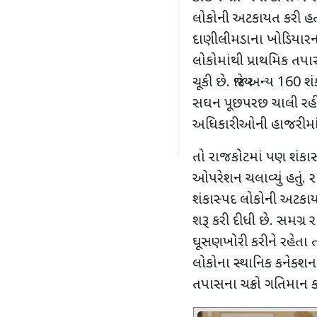
લોકોની અટકાયત કરી હતી. ક
દાણીલીમડાના ખોડિયારનગ
લોકોમાંથી પ્રાથમિક તપ
ચૂકી છે. જ્યારે અન્ય
160
શં
સઘન પૂછપરછ ચાલી રહી છે
અધિકારીઓની હાજરીમાં
તો રાજકોટમાં પણ શંકાસ
ઓપરેશન ચલાવ્યું હતું. 
શંકાસ્પદ લોકોની અટકાય
શરૂ કરી દીધી છે. સમગ્ર
ઘૂસણખોરી કરીને રહેતા 
લોકોના સ્થાનિક કનેક્શ
તપાસના ચક્રો ગતિમાન કર્