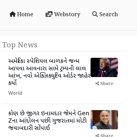
Home
Webstory
Search
Top News
અમેરિકા સ્પેશિયલ બાળકને જન્મ
આપવા આવનારા સામે ટ્રમ્પની લાલ
આંખ, નવો એક્ઝિક્યુટિવ ઓર્ડર જાહેર
કર્યો
Share
World
કોણ છે જીગર ઇનામદાર જેમને Gen
Zના આંદોલન પછી ગુજરાતમાં મોટી
જવાબદારી સોંપાઈ
Share