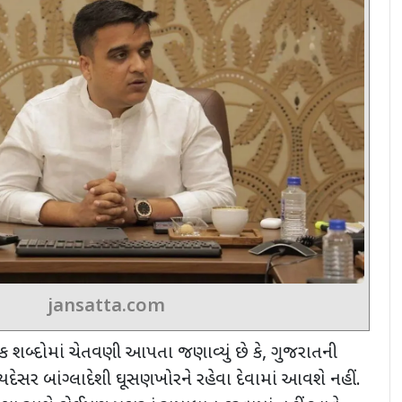
jansatta.com
કડક શબ્દોમાં ચેતવણી આપતા જણાવ્યું છે કે
,
ગુજરાતની
ેસર બાંગ્લાદેશી ઘૂસણખોરને રહેવા દેવામાં આવશે નહીં.