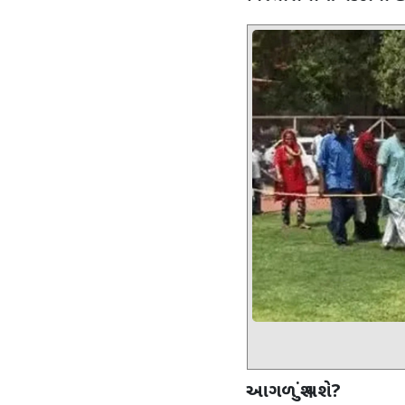
આગળ શું થશે
?