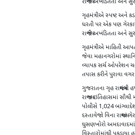
રાજ્યની અખંડિતતા અને સુ
ગૃહમંત્રીએ સ્પષ્ટ અને 
ધરતી પર એક પણ ગેરકાયદ
રાજ્યની અખંડિતતા અને સુ
ગૃહમંત્રીએ માહિતી આપતા ઉ
જેવા મહાનગરોમાં સ્થાન
વ્યાપક સર્ચ ઓપરેશન ચલા
તપાસ કરીને પુરાવા વગર
ગુજરાતના ગૃહ રાજ્યમંત્રી 
રાજ્યના ઇતિહાસમાં સૌથી
પોલીસે
1,024
બાંગ્લાદ
દસ્તાવેજો વિના રાજ્યમાં
ઘુસણખોરો અમદાવાદમાં
વિસ્તારોમાંથી પકડાયા 