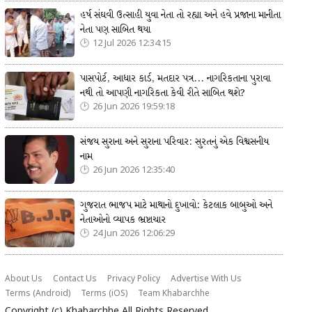
હર્ષ સંઘવી ઉત્સાહી યુવા નેતા તો રહ્યા અને હવે પ્રજાના માનીતા
નેતા પણ સાબિત થયા
12 Jul 2026 12:34:15
પાસપોર્ટ, આધાર કાર્ડ, મતદાર પત્ર... નાગરિકતાના પુરાવા
નથી તો આપણી નાગરિકતા કેવી રીતે સાબિત થશે?
26 Jun 2026 19:59:18
સંજય સુરાના અને સુરાના પરિવાર: સુરતનું એક વિશ્વસનીય
નામ
26 Jun 2026 12:35:40
ગુજરાત ભાજપ માટે માથાનો દુખાવો: કેટલાક બાબુઓ અને
નેતાઓનો વ્યાપક ભ્રષ્ટાચાર
24 Jun 2026 12:06:29
About Us
Contact Us
Privacy Policy
Advertise With Us
Terms (Android)
Terms (iOS)
Team Khabarchhe
Copyright (c)
Khabarchhe
All Rights Reserved.