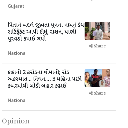
Gujarat
પિતાને બદલે જીવતા પુત્રના નામનું ડેથ
સર્ટિફિકેટ આપી દીધું, રાશન, પાણી
પુરવઠો કપાઈ ગયો
Share
National
કહાની 2 કરોડના વીમાની; રોડ
અકસ્માત... નિધન..., 3 મહિના પછી
કબરમાંથી બોડી બહાર કઢાઈ
Share
National
Opinion