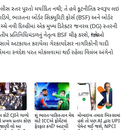
ીસ સ્તર પૂરતો મર્યાદિત નથી
;
તે હવે કૂટનીતિક સ્વરૂપ લઇ
ડિયે
,
ભારતના બોર્ડર સિક્યુરિટી ફોર્સ (
BSF)
અને બોર્ડર
ચ્ચે નવી દિલ્હીમાં એક મુખ્ય ડિરેક્ટર જનરલ (
DG)
સ્તરની
ય પ્રતિનિધિમંડળનું નેતૃત્વ
BSF
ચીફ કરશે
,
જ્યાં તેઓ
સામે અટકાયત કરાયેલા ગેરકાયદેસર નાગરિકોની યાદી
ા તેમના સ્વદેશ પરત મોકલવામાં થઈ રહેલા વિલંબ અંગેનો
ીમ કોર્ટ CJIને ગાળો
શું ભારત-પાકિસ્તાન મેચ
મોબાઇલ તમારા ખિસ્સામાં
રો પ્રબલ પ્રતાપ કોણ
માટે ICCએ ફોર્મેટમાં
હશે તો પણ AI દ્વારા UPI
 જાણી લો આ
ફેરફાર કર્યો? આટલી
પેમેન્ટ થઈ જશે, NPCI