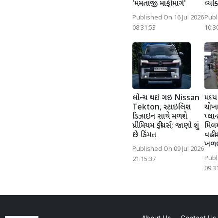
'મમતાજી માફી માંગે'
વ્યક્
Published On 16 Jul 2026
Publ
08:31:53
10:3
લોન્ચ થઇ ગઇ Nissan
મધ્ય 
Tekton, સ્ટાઇલિશ
ચોખા
ડિઝાઇન સાથે મળશે
પ્લા
પ્રીમિયમ ફીચર્સ; જાણો શું
મિલમ
છે કિંમત
વહીવ
ખળ
Published On 09 Jul 2026
Publ
21:15:37
09:3
About Us
Contact Us