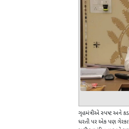
ગૃહમંત્રીએ સ્પષ્ટ અને 
ધરતી પર એક પણ ગેરકાયદ