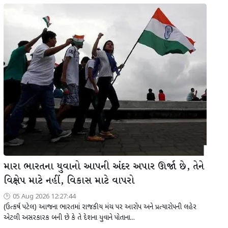
મારા ભારતના યુવાનો આપની અંદર અપાર ઊર્જા છે, તેને
વિક્ષેપ માટે નહીં, વિકાસ માટે વાપરો
05 Aug 2026 12:27:44
(ઉત્કર્ષ પટેલ) આજના ભારતમાં રાજકીય મંચ પર આરોપ અને પ્રત્યારોપની લહેર
એટલી અસરકારક બની છે કે તે દેશના યુવાને પોતાના...