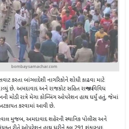
bombaysamachar.com
ે વસવાટ કરતા બાંગ્લાદેશી નાગરિકોને શોધી કાઢવા માટે
યું છે. અમદાવાદ અને રાજકોટ સહિત રાજ્યના વિવિધ
ની મોડી રાત્રે મેગા કોમ્બિંગ ઓપરેશન હાથ ધર્યું હતું
,
જેમાં
ી અટકાયત કરવામાં આવી છે.
વાલ મુજબ, અમદાવાદ શહેરની સ્થાનિક પોલીસ અને
 સંયુક્ત રીતે ઓપરેશન હાથ ધરીને કુલ
291
શંકાસ્પદ