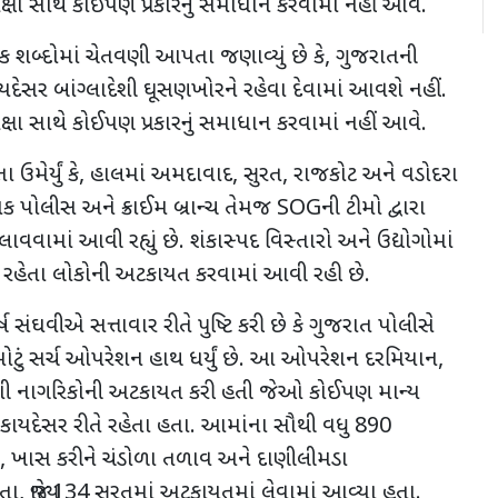
રક્ષા સાથે કોઈપણ પ્રકારનું સમાધાન કરવામાં નહીં આવે.
કડક શબ્દોમાં ચેતવણી આપતા જણાવ્યું છે કે
,
ગુજરાતની
ેસર બાંગ્લાદેશી ઘૂસણખોરને રહેવા દેવામાં આવશે નહીં.
રક્ષા સાથે કોઈપણ પ્રકારનું સમાધાન કરવામાં નહીં આવે.
મેર્યું કે
,
હાલમાં અમદાવાદ
,
સુરત
,
રાજકોટ અને વડોદરા
િક પોલીસ અને ક્રાઈમ બ્રાન્ચ તેમજ
SOG
ની ટીમો દ્વારા
વવામાં આવી રહ્યું છે. શંકાસ્પદ વિસ્તારો અને ઉદ્યોગોમાં
 રહેતા લોકોની અટકાયત કરવામાં આવી રહી છે.
હર્ષ સંઘવીએ સત્તાવાર રીતે પુષ્ટિ કરી છે કે ગુજરાત પોલીસે
 મોટું સર્ચ ઓપરેશન હાથ ધર્યું છે. આ ઓપરેશન દરમિયાન
,
ેશી નાગરિકોની અટકાયત કરી હતી જેઓ કોઈપણ માન્ય
 ગેરકાયદેસર રીતે રહેતા હતા. આમાંના સૌથી વધુ
890
,
ખાસ કરીને ચંડોળા તળાવ અને દાણીલીમડા
હતા
,
જ્યારે
134
સુરતમાં અટકાયતમાં લેવામાં આવ્યા હતા.