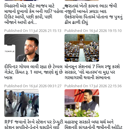
બિહારની એક સીટ ભાજપ માટે
ગુજરાતમાં ખેતી કામના ભાડા જેવી
માથાનો દુખાવો કેમ બની ગઈ? પહેલા
નજીવી બાબતે ઝઘડા બાદ
ટિકિટ આપી, પછી કાપી, પછી
ઉશ્કેરાયેલા પિતાએ પોતાના જ પુત્રનું
બીજાને આપી હવે...
ઢીમ ઢાળી દીધું
Published On 11 Jul 2026 21:15:13
Published On 16 Jul 2026 19:15:10
દીપિન્દર ગોયલ લાવી રહ્યા છે ટેમ્પલ
મોનસૂન સેશનમાં 7 બિલ રજૂ કરશે
ગેઝેટ, કિંમત રૂ. 1 લાખ, જાણો શું છે
સરકાર, 'વંદે માતરમ'ના મુદ્દા પર
ખાસ
ગરમાગરમી થવાની સંભાવના
Published On 16 Jul 2026 09:31:27
Published On 17 Jul 2026 22:15:36
RPF જવાનો રેલ્વે સ્ટેશન પર ડેપ્યુટી
મહારાષ્ટ્ર સરકારે બધા ચર્ચ અને
સ્ટેશન સુપરિન્ટેન્ડેન્ટને ઘસડીને લઈ
મિશનરી સંગઠનોની જમીનની ઓડિટ