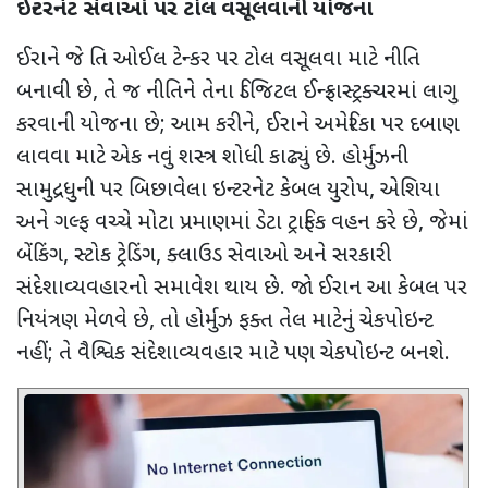
ઈન્ટરનેટ સેવાઓ પર ટોલ વસૂલવાની યોજના
ઈરાને જે તિ ઓઈલ ટેન્કર પર ટોલ વસૂલવા માટે નીતિ
બનાવી છે, તે જ નીતિને તેના ડિજિટલ ઈન્ફ્રાસ્ટ્રક્ચરમાં લાગુ
કરવાની યોજના છે
;
આમ કરીને
,
ઈરાને અમેરિકા પર દબાણ
લાવવા માટે એક નવું શસ્ત્ર શોધી કાઢ્યું છે. હોર્મુઝની
સામુદ્રધુની પર બિછાવેલા ઇન્ટરનેટ કેબલ યુરોપ
,
એશિયા
અને ગલ્ફ વચ્ચે મોટા પ્રમાણમાં ડેટા ટ્રાફિક વહન કરે છે, જેમાં
બેંકિંગ
,
સ્ટોક ટ્રેડિંગ
,
ક્લાઉડ સેવાઓ અને સરકારી
સંદેશાવ્યવહારનો સમાવેશ થાય છે. જો ઈરાન આ કેબલ પર
નિયંત્રણ મેળવે છે
,
તો હોર્મુઝ ફક્ત તેલ માટેનું ચેકપોઇન્ટ
નહીં
;
તે વૈશ્વિક સંદેશાવ્યવહાર માટે પણ ચેકપોઇન્ટ બનશે.