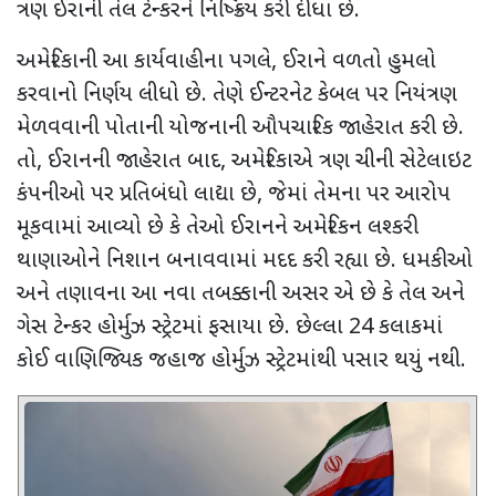
ત્રણ ઈરાની તેલ ટેન્કરને નિષ્ક્રિય કરી દીધા છે.
અમેરિકાની આ કાર્યવાહીના પગલે
,
ઈરાને વળતો હુમલો
કરવાનો નિર્ણય લીધો છે. તેણે ઈન્ટરનેટ કેબલ પર નિયંત્રણ
મેળવવાની પોતાની યોજનાની ઔપચારિક જાહેરાત કરી છે.
તો
,
ઈરાનની જાહેરાત બાદ
,
અમેરિકાએ ત્રણ ચીની સેટેલાઇટ
કંપનીઓ પર પ્રતિબંધો લાદ્યા છે
,
જેમાં તેમના પર આરોપ
મૂકવામાં આવ્યો છે કે તેઓ ઈરાનને અમેરિકન લશ્કરી
થાણાઓને નિશાન બનાવવામાં મદદ કરી રહ્યા છે. ધમકીઓ
અને તણાવના આ નવા તબક્કાની અસર એ છે કે તેલ અને
ગેસ ટેન્કર હોર્મુઝ સ્ટ્રેટમાં ફસાયા છે. છેલ્લા 24 કલાકમાં
કોઈ વાણિજ્યિક જહાજ હોર્મુઝ સ્ટ્રેટમાંથી પસાર થયું નથી.