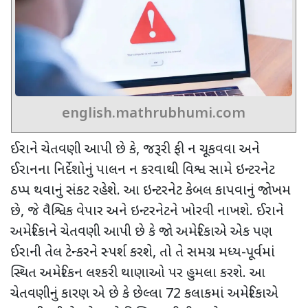
english.mathrubhumi.com
ઈરાને ચેતવણી આપી છે કે, જરૂરી ફી ન ચૂકવવા અને
ઈરાનના નિર્દેશોનું પાલન ન કરવાથી વિશ્વ સામે ઇન્ટરનેટ
ઠપ્પ થવાનું સંકટ રહેશે. આ ઇન્ટરનેટ કેબલ કાપવાનું જોખમ
છે, જે વૈશ્વિક વેપાર અને ઇન્ટરનેટને ખોરવી નાખશે. ઈરાને
અમેરિકાને ચેતવણી આપી છે કે જો અમેરિકાએ એક પણ
ઈરાની તેલ ટેન્કરને સ્પર્શ કરશે
,
તો તે સમગ્ર મધ્ય-પૂર્વમાં
સ્થિત અમેરિકન લશ્કરી થાણાઓ પર હુમલા કરશે. આ
ચેતવણીનું કારણ એ છે કે છેલ્લા 72 કલાકમાં અમેરિકાએ