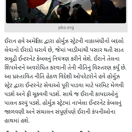
pbs.org
ઈરાન હવે અમેરિકા દ્વારા હોર્મુઝ સ્ટ્રેટની નાકાબંધીનો બદલો
લેવાનો ઈરાદો ધરાવે છે
,
જેમાં ખાડીમાંથી પસાર થતી સાત
સમુદ્રી ઈન્ટરનેટ કેબલનું નિયંત્રણ કરીને લેશે. ઈરાને તેલના
શિપમેન્ટને અવરોધિત કરવાની તેની નીતિનું વિસ્તરણ કર્યું છે.
આ પ્રસ્તાવિત નીતિ હેઠળ
વિદેશી ઓપરેટરોને હવે હોર્મુઝ
સ્ટ્રેટ દ્વારા ઈન્ટરનેટ સેવાઓ પૂરી પાડવા માટે પરમિટ મેળવી
પડશે અને ફી ચૂકવવી પડશે. સાથે જ ઈરાની કાયદાઓનું
પાલન કરવું પડશે. હોર્મુઝ સ્ટ્રેટમાં નાખેલા ઈન્ટરનેટ કેબલનું
જાળવણી અને સંચાલન સંપૂર્ણપણે ઈરાની કંપનીઓના
હાથમાં હશે.