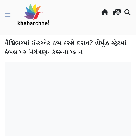
વૈશ્વિભરમાં ઈન્ટરનેટ ઠપ્પ કરશે ઇરાન? હોર્મુઝ સ્ટ્રેટમાં
કેબલ પર નિયંત્રણ- ટેક્સનો પ્લાન