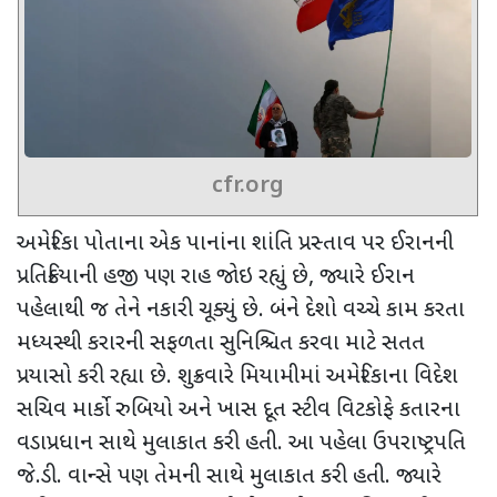
cfr.org
અમેરિકા પોતાના એક પાનાંના શાંતિ પ્રસ્તાવ પર ઈરાનની
પ્રતિક્રિયાની હજી પણ રાહ જોઇ રહ્યું છે, જ્યારે ઈરાન
પહેલાથી જ તેને નકારી ચૂક્યું છે. બંને દેશો વચ્ચે કામ કરતા
મધ્યસ્થી કરારની સફળતા સુનિશ્ચિત કરવા માટે સતત
પ્રયાસો કરી રહ્યા છે. શુક્રવારે મિયામીમાં
અમેરિકાના વિદેશ
સચિવ માર્કો રુબિયો અને ખાસ દૂત સ્ટીવ વિટકોફે કતારના
વડાપ્રધાન સાથે મુલાકાત કરી હતી. આ પહેલા
ઉપરાષ્ટ્રપતિ
જે.ડી. વાન્સે પણ તેમની સાથે મુલાકાત કરી હતી. જ્યારે