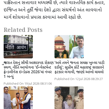
પાકિસ્તાન સત્તાવાર મધ્યસ્થી છે
,
ત્યારે વાસ્તવિક કાર્ય કતાર
,
ઇજિપ્ત અને તુર્કી જેવા દેશો દ્વારા સંઘર્ષનો અંત લાવવાનો
માર્ગ શોધવાનો પ્રયાસ કરવામાં આવી રહ્યો છે.
Related Posts
ગુજરાત દેશનું સૌથી આશાસ્પદ રોકાણ
'અમે તમને જનતા સમક્ષ ખુલ્લા પાડી
સ્થળ, નીતિ આયોગના 'ઈન્વેસ્ટમેન્ટ
દઈશું'; સુપ્રીમ કોર્ટે મહારાષ્ટ્ર સરકારને
ફ્રેન્ડલીનેસ ઇન્ડેક્સ 2026'માં નંબર
ફટકાર લગાવી, જાણો આખો મામલો
1 બન્યું
Published On 12 Jul 2026 08:29:27
Published On 19 Jul 2026 08:31:06