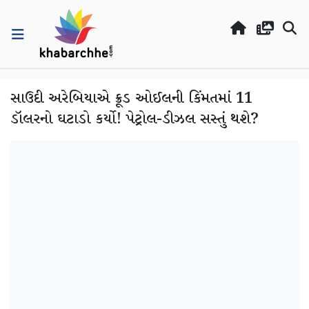
સાઉદી અરેબિયાએ ક્રૂડ ઓઈલની કિંમતમાં 11
ડૉલરનો ઘટાડો કર્યો! પેટ્રોલ-ડીઝલ સસ્તું થશે?