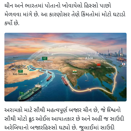
ચીન અને ભારતમાં પોતાનો ખોવાયેલો હિસ્સો પાછો
મેળવવા માંગે છે. આ કારણોસર તેણે કિંમતોમાં મોટો ઘટાડો
કર્યો છે.
અરામકો માટે સૌથી મહત્વપૂર્ણ બજાર ચીન છે
,
જે વિશ્વનો
સૌથી મોટો ક્રૂડ ઓઈલ આયાતકાર છે અને અહીં જ સાઉદી
અરેબિયાનો બજારહિસ્સો ઘટ્યો છે. જુલાઈમાં સાઉદી