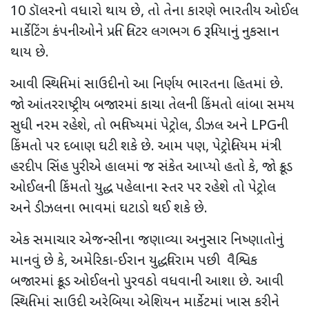
10
ડૉલરનો વધારો થાય છે
,
તો તેના કારણે ભારતીય ઓઈલ
માર્કેટિંગ કંપનીઓને પ્રતિ લિટર લગભગ
6
રૂપિયાનું નુકસાન
થાય છે.
આવી સ્થિતિમાં સાઉદીનો આ નિર્ણય ભારતના હિતમાં છે.
જો આંતરરાષ્ટ્રીય બજારમાં કાચા તેલની કિંમતો લાંબા સમય
સુધી નરમ રહેશે
,
તો ભવિષ્યમાં પેટ્રોલ
,
ડીઝલ અને
LPG
ની
કિંમતો પર દબાણ ઘટી શકે છે. આમ પણ
,
પેટ્રોલિયમ મંત્રી
હરદીપ સિંહ પુરીએ હાલમાં જ સંકેત આપ્યો હતો કે
,
જો ક્રૂડ
ઓઈલની કિંમતો યુદ્ધ પહેલાના સ્તર પર રહેશે તો પેટ્રોલ
અને ડીઝલના ભાવમાં ઘટાડો થઈ શકે છે.
એક સમાચાર એજન્સીના જણાવ્યા અનુસાર નિષ્ણાતોનું
માનવું છે કે
,
અમેરિકા-ઈરાન યુદ્ધવિરામ પછી વૈશ્વિક
બજારમાં ક્રૂડ ઓઈલનો પુરવઠો વધવાની આશા છે. આવી
સ્થિતિમાં સાઉદી અરેબિયા એશિયન માર્કેટમાં ખાસ કરીને