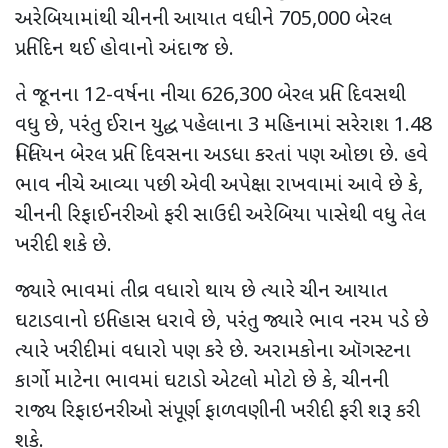
અરેબિયામાંથી ચીનની આયાત વધીને
705,000
બેરલ
પ્રતિદિન થઈ હોવાનો અંદાજ છે.
તે જૂનના
12-
વર્ષના નીચા
626,300
બેરલ પ્રતિ દિવસથી
વધુ છે
,
પરંતુ ઈરાન યુદ્ધ પહેલાના
3
મહિનામાં સરેરાશ
1.48
મિલિયન બેરલ પ્રતિ દિવસના અડધા કરતાં પણ ઓછા છે. હવે
ભાવ નીચે આવ્યા પછી એવી અપેક્ષા રાખવામાં આવે છે કે
,
ચીનની રિફાઈનરીઓ ફરી સાઉદી અરેબિયા પાસેથી વધુ તેલ
ખરીદી શકે છે.
જ્યારે ભાવમાં તીવ્ર વધારો થાય છે ત્યારે ચીન આયાત
ઘટાડવાનો ઇતિહાસ ધરાવે છે
,
પરંતુ જ્યારે ભાવ નરમ પડે છે
ત્યારે ખરીદીમાં વધારો પણ કરે છે. અરામકોના ઑગસ્ટના
કાર્ગો માટેના ભાવમાં ઘટાડો એટલો મોટો છે કે
,
ચીનની
રાજ્ય રિફાઇનરીઓ સંપૂર્ણ ફાળવણીની ખરીદી ફરી શરૂ કરી
શકે.