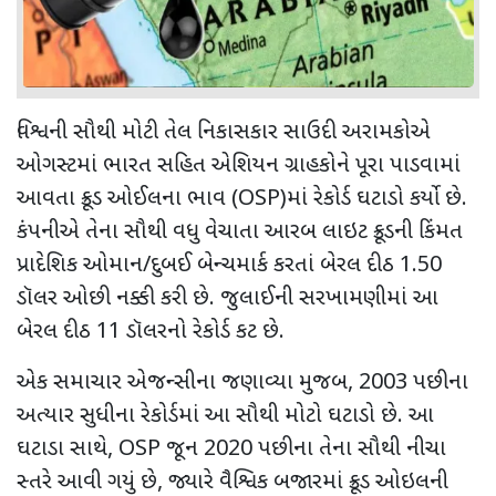
વિશ્વની સૌથી મોટી તેલ નિકાસકાર સાઉદી અરામકોએ
ઓગસ્ટમાં ભારત સહિત એશિયન ગ્રાહકોને પૂરા પાડવામાં
આવતા ક્રૂડ ઓઈલના ભાવ (
OSP)
માં રેકોર્ડ ઘટાડો કર્યો છે.
કંપનીએ તેના સૌથી વધુ વેચાતા આરબ લાઇટ ક્રૂડની કિંમત
પ્રાદેશિક ઓમાન/દુબઈ બેન્ચમાર્ક કરતાં બેરલ દીઠ
1.50
ડૉલર ઓછી નક્કી કરી છે. જુલાઈની સરખામણીમાં આ
બેરલ દીઠ
11
ડૉલરનો રેકોર્ડ કટ છે.
એક સમાચાર એજન્સીના જણાવ્યા મુજબ
, 2003
પછીના
અત્યાર સુધીના રેકોર્ડમાં આ સૌથી મોટો ઘટાડો છે. આ
ઘટાડા સાથે
, OSP
જૂન
2020
પછીના તેના સૌથી નીચા
સ્તરે આવી ગયું છે
,
જ્યારે વૈશ્વિક બજારમાં ક્રૂડ ઓઇલની