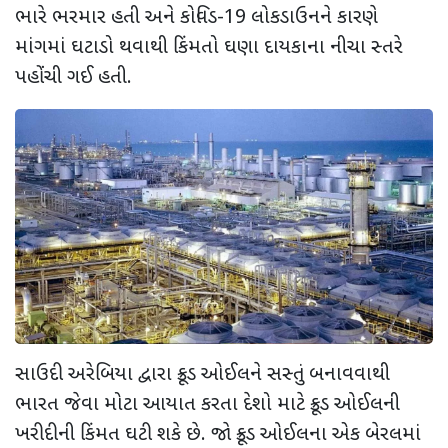
ભારે ભરમાર હતી અને કોવિડ-
19
લોકડાઉનને કારણે
માંગમાં ઘટાડો થવાથી કિંમતો ઘણા દાયકાના નીચા સ્તરે
પહોંચી ગઈ હતી.
સાઉદી અરેબિયા દ્વારા ક્રૂડ ઓઈલને સસ્તું બનાવવાથી
ભારત જેવા મોટા આયાત કરતા દેશો માટે ક્રૂડ ઓઈલની
ખરીદીની કિંમત ઘટી શકે છે. જો ક્રૂડ ઓઈલના એક બેરલમાં