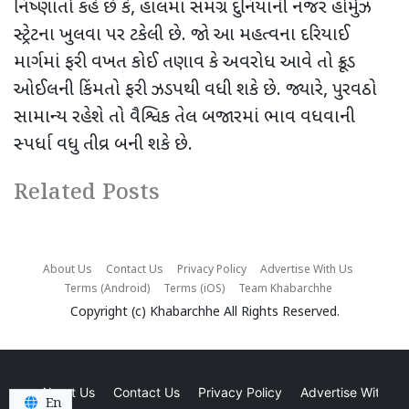
નિષ્ણાતો કહે છે કે
,
હાલમાં સમગ્ર દુનિયાની નજર હોર્મુઝ
સ્ટ્રેટના ખુલવા પર ટકેલી છે. જો આ મહત્વના દરિયાઈ
માર્ગમાં ફરી વખત કોઈ તણાવ કે અવરોધ આવે તો ક્રૂડ
ઓઈલની કિંમતો ફરી ઝડપથી વધી શકે છે. જ્યારે
,
પુરવઠો
સામાન્ય રહેશે તો વૈશ્વિક તેલ બજારમાં ભાવ વધવાની
સ્પર્ધા વધુ તીવ્ર બની શકે છે.
Related Posts
About Us
Contact Us
Privacy Policy
Advertise With Us
Terms (Android)
Terms (iOS)
Team Khabarchhe
Copyright (c)
Khabarchhe
All Rights Reserved.
About Us
Contact Us
Privacy Policy
Advertise With Us
En