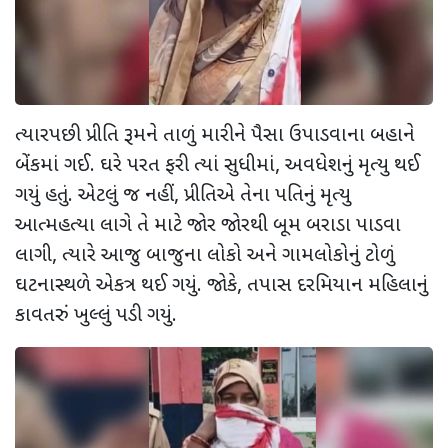
ત્યારપછી પ્રીતિ રૂમને તાળું મારીને પૈસા ઉપાડવાના બહાને
બેંકમાં ગઈ. ઘરે પરત ફરી ત્યાં સુધીમાં
,
અવધેશનું મૃત્યુ થઈ
ગયું હતું. એટલું જ નહીં
,
પ્રીતિએ તેના પતિનું મૃત્યુ
આત્મહત્યા લાગે તે માટે જોર જોરથી બૂમ બરાડા પાડવા
લાગી
,
ત્યારે આજુ બાજુના લોકો અને ગામલોકોનું ટોળું
ઘટનાસ્થળે એકત્ર થઈ ગયું. જોકે
,
તપાસ દરમિયાન મહિલાનું
કાવતરું ખુલ્લું પડી ગયું.