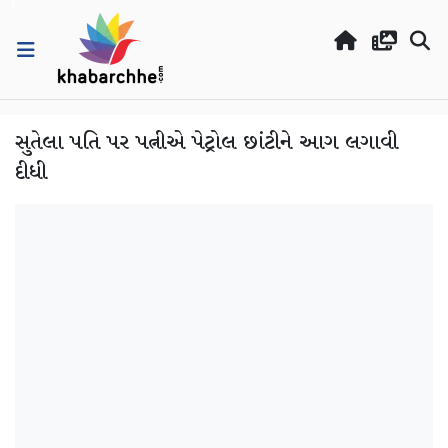
સુતેલા પતિ પર પત્નીએ પેટ્રોલ છાંટીને આગ લગાવી
દીધી