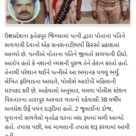
ઉત્તર પ્રદેશના ફતેહપુર જિલ્લામાં પત્ની દ્વારા પોતાના પતિને
સળગાવી દેવાનો એક સનસનાટીભર્યો કિસ્સો પ્રકાશમાં
આવ્યો છે. પત્નીએ પોતાના પતિને જીવતો સળગાવી દીધો.
આરોપ હતો કે નશાનો વ્યસની પુરુષ તેને હેરાન કરતો હતો.
તેનાથી પરેશાન થઈને પત્નીએ આ ભયાનક પગલું ભર્યું.
લેખિત ફરિયાદના આધારે
,
પોલીસે આરોપી મહિલાની
ધરપકડ કરી છે. અહેવાલો અનુસાર
,
મલવા પોલીસ સ્ટેશન
વિસ્તારના તારાપુર અસ્વાર ગામનો રહેવાસી
38
વર્ષીય
અવધેશ ઉર્ફે પવન દારૂડિયા હતો.
2
જુલાઈના રોજ
,
યુવાનનો સળગેલો મૃતદેહ ઘરના બંધ રૂમમાં મળી આવ્યો
હતો. તપાસ પછી
,
આ મામલાની તપાસ શરૂ કરવામાં આવી