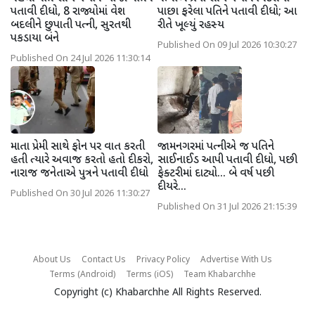
પતાવી દીધો, 8 રાજ્યોમાં વેશ
પાછા ફરેલા પતિને પતાવી દીધો; આ
બદલીને છુપાતી પત્ની, સુરતથી
રીતે ખૂલ્યું રહસ્ય
પકડાયા બંને
Published On 09 Jul 2026 10:30:27
Published On 24 Jul 2026 11:30:14
માતા પ્રેમી સાથે ફોન પર વાત કરતી
જામનગરમાં પત્નીએ જ પતિને
હતી ત્યારે અવાજ કરતો હતો દીકરો,
સાઈનાઈડ આપી પતાવી દીધો, પછી
નારાજ જનેતાએ પુત્રને પતાવી દીધો
ફેક્ટરીમાં દાટ્યો... બે વર્ષ પછી
દીયરે...
Published On 30 Jul 2026 11:30:27
Published On 31 Jul 2026 21:15:39
About Us
Contact Us
Privacy Policy
Advertise With Us
Terms (Android)
Terms (iOS)
Team Khabarchhe
Copyright (c)
Khabarchhe
All Rights Reserved.