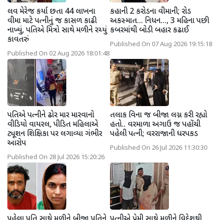
લવ મેરેજ કર્યા છતા 44 લાખના
કહાની 2 કરોડના વીમાની; રોડ
વીમા માટે પત્નીનું જ કાસળ કાઢી
અકસ્માત... નિધન..., 3 મહિના પછી
નાખ્યું, પતિએ મિત્રો સાથે મળીને રચ્યું
કબરમાંથી બોડી બહાર કઢાઈ
કાવતરું
Published On 07 Aug 2026 19:15:18
Published On 02 Aug 2026 18:01:48
પતિએ પત્નીને ઢોર માર મારવાનો
તલાક વિના જ બીજા લગ્ન કરી રહ્યો
વીડિયો વાયરલ, પીડિત મહિલાએ
હતો.. વરમાળા અગાઉ જ પહોંચી
ટ્યૂશન શિક્ષિકા પર લગાવ્યા ગંભીર
પહેલી પત્ની; વરરાજાની ધરપકડ
આરોપ
Published On 26 Jul 2026 11:30:30
Published On 28 Jul 2026 15:20:26
પહેલા પતિ સાથે મળીને બીજા પતિને
પત્નીએ પ્રેમી સાથે મળીને વિદેશથી