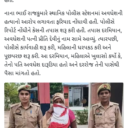
હતી.
નાના ભાઈ રાજકુમારે સ્થાનિક પોલીસ સ્ટેશનમાં અવધેશની
હત્યાનો આરોપ લગાવતા ફરિયાદ નોંધાવી હતી. પોલીસે
રિપોર્ટ નોંધીને કેસની તપાસ શરૂ કરી હતી. તપાસ દરમિયાન
,
અવધેશની પત્ની પ્રીતિ દેવીનું નામ સામે આવ્યું. ત્યારપછી
,
પોલીસે કાર્યવાહી શરૂ કરી
,
મહિલાની ધરપકડ કરી અને
પૂછપરછ શરૂ કરી. આ દરમિયાન
,
મહિલાએ ખુલાસો કર્યો કે
,
તેનો પતિ અવધેશ દારૂડિયા હતો અને દરરોજ તેની પાસેથી
પૈસા માંગતો હતો.