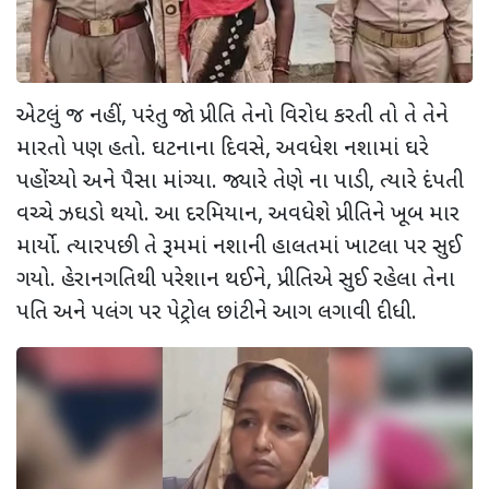
એટલું જ નહીં
,
પરંતુ જો પ્રીતિ તેનો વિરોધ કરતી તો તે તેને
મારતો પણ હતો. ઘટનાના દિવસે
,
અવધેશ નશામાં ઘરે
પહોંચ્યો અને પૈસા માંગ્યા. જ્યારે તેણે ના પાડી
,
ત્યારે દંપતી
વચ્ચે ઝઘડો થયો. આ દરમિયાન
,
અવધેશે પ્રીતિને ખૂબ માર
માર્યો. ત્યારપછી તે રૂમમાં નશાની હાલતમાં ખાટલા પર સુઈ
ગયો. હેરાનગતિથી પરેશાન થઈને
,
પ્રીતિએ સુઈ રહેલા તેના
પતિ અને પલંગ પર પેટ્રોલ છાંટીને આગ લગાવી દીધી.