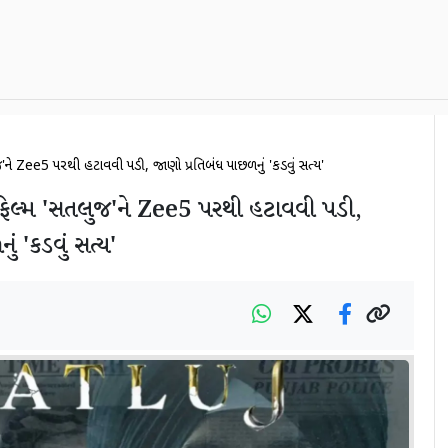
લુજ'ને Zee5 પરથી હટાવવી પડી, જાણો પ્રતિબંધ પાછળનું 'કડવું સત્ય'
મ ફિલ્મ 'સતલુજ'ને Zee5 પરથી હટાવવી પડી,
ં 'કડવું સત્ય'