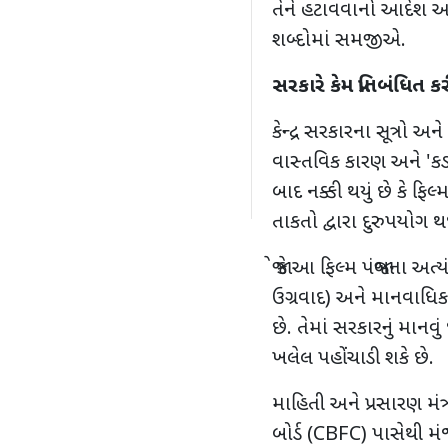
તેને હટાવવાનો આદેશ આ
શબ્દોમાં સમજીએ.
સરકારે કેમ પ્રતિબંધિત ક
કેન્દ્ર સરકારના સૂત્રો 
વાસ્તવિક કારણ અને
'
કડ
બાદ નક્કી થયું છે કે ફિલ્
તાકતો દ્વારા દુરુપયોગ થ
જો કે આ ફિલ્મ પંજાબના
ઉગ્રવાદ) અને માનવાધિ
છે. તેમાં સરકારનું માનવું 
ખલેલ પહોંચાડી શકે છે.
માહિતી અને પ્રસારણ મ
બોર્ડ (
CBFC)
પાસેથી મં