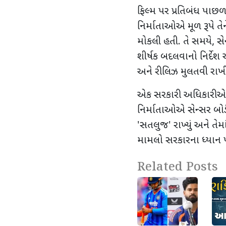
ફિલ્મ પર પ્રતિબંધ પાછળન
નિર્માતાઓએ મૂળ રૂપે તે
મોકલી હતી. તે સમયે
,
સે
શીર્ષક બદલવાનો નિર્દેશ
અને રીલિઝ મુલતવી રાખી
એક સરકારી અધિકારીએ જણ
નિર્માતાઓએ સેન્સર બોર્ડ
'
સતલુજ
'
રાખ્યું અને તે
મામલો સરકારના ધ્યાન 
Related Posts