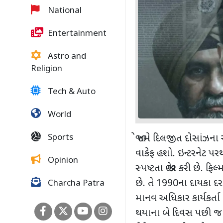
National
Entertainment
Astro and
Religion
Tech & Auto
World
Sports
જો તમે દિલજીત દોસાંઝના
વાકેફ હશો. ઇન્ટરનેટ પરથ
Opinion
સ્પષ્ટતા જાહેર કરી છે. ફિલ્
છે. તે
1990
ના દાયકા દ
Charcha Patra
માનવ અધિકાર કાર્યકર્તા
થયાના બે દિવસ પછી 