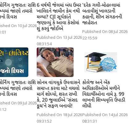
મોર્નિંગ ગુજરાતઃ રાશિ
6 વર્ષથી જેલમાં બંધ ઉમર
'દરેક ગલી-મોહલ્લામાં
્યમાં જાણો તમારો
ખાલિદને જામીન કેમ નથી
બતાવીશું ખાલડાની
ો દિવસ
મળ્યા? CJI સૂર્યકાંતે
કહાની, શીખ સંગઠનની
જણાવ્યું કે આવા કેસોમાં
જાહેરાત
ished On 10 Jul 2026
શું કરવું જોઈએ
Published On 08 Jul 2026
1:01
Published On 13 Jul 2026
22:15:59
08:31:54
મોર્નિંગ ગુજરાતઃ રાશિ
સોનમ વાંગચુકે ઉપવાસને
કોલેજ અને બેંક
્યમાં જાણો તમારો
સમાપ્ત કરવા માટે વચલો
અધિકારીઓએ મળીને
ો દિવસ
માર્ગ શોધ્યો, શરત રાખી
વિદ્યાર્થીઓના નામે રૂ. 99
કે, 20 જુલાઈએ 'સંસદ
લાખની શિષ્યવૃત્તિ ઉપાડી
ished On 09 Jul 2026
કૂચ'ને સફળ બનાવો!
લીધી
1:12
Published On 18 Jul 2026
Published On 14 Jul 2026
09:31:52
08:31:31