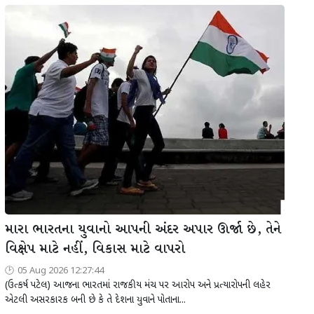
મારા ભારતના યુવાનો આપની અંદર અપાર ઊર્જા છે, તેને
વિક્ષેપ માટે નહીં, વિકાસ માટે વાપરો
05 Aug 2026 12:27:44
(ઉત્કર્ષ પટેલ) આજના ભારતમાં રાજકીય મંચ પર આરોપ અને પ્રત્યારોપની લહેર
એટલી અસરકારક બની છે કે તે દેશના યુવાને પોતાના...