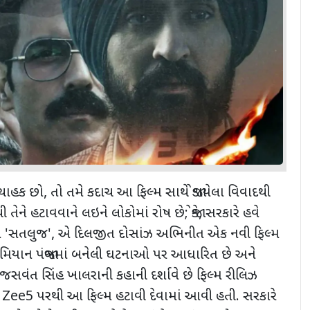
 ચાહક છો
,
તો તમે કદાચ આ ફિલ્મ સાથે જોડાયેલા વિવાદથી
ી તેને હટાવવાને લઇને લોકોમાં રોષ છે
;
જોકે
,
સરકારે હવે
મ
'
સતલુજ
'
,
એ દિલજીત દોસાંઝ અભિનીત એક નવી ફિલ્મ
રમિયાન પંજાબમાં બનેલી ઘટનાઓ પર આધારિત છે અને
 જસવંત સિંહ ખાલરાની કહાની દર્શાવે છે
ફિલ્મ રીલિઝ
જ
Zee5
પરથી આ ફિલ્મ હટાવી દેવામાં આવી હતી. સરકારે