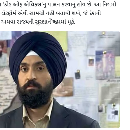
ેલ
'
કોડ ઓફ એથિક્સ
'
નું પાલન કરવાનું હોય છે. આ નિયમો
ેટફોર્મ એવી સામગ્રી નહીં બતાવી શખે, જે દેશની
થવા રાજ્યની સુરક્ષાને જોખમમાં મૂકે.