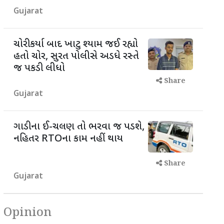
Gujarat
ચોરી કર્યા બાદ ખાટુ શ્યામ જઈ રહ્યો
હતો ચોર, સુરત પોલીસે અડધે રસ્તે
જ પકડી લીધો
Share
Gujarat
ગાડીના ઈ-ચલણ તો ભરવા જ પડશે,
નહિતર RTOના કામ નહીં થાય
Share
Gujarat
Opinion