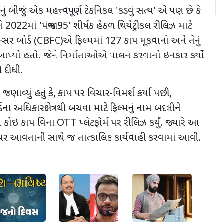
ું બીજું એક મહત્ત્વપૂર્ણ ટેકનિકલ
'
કડવું સત્ય
'
એ પણ છે કે
ને 2022માં
'
પંજાબ 95
'
શીર્ષક હેઠળ થિયેટ્રીકલ રીલિઝ માટે
ન્સર બોર્ડ (
CBFC)
એ ફિલ્મમાં 127 કાપ મૂકવાનો અને તેનું
 આપ્યો હતો. જેને
નિર્માતાઓએ પાલન કરવાનો ઇનકાર કર્યો
 દીધી.
ાવ્યું હતું કે
,
કાપ પર વિચાર-વિમર્શ કર્યા પછી
,
ના અધિકારક્ષેત્રથી બચવા માટે ફિલ્મનું નામ બદલીને
માં કોઇ કાપ વિના
OTT
પ્લેટફોર્મ પર રીલિઝ કર્યું. જ્યારે આ
પર આવતાની સાથે જ તાત્કાલિક કાર્યવાહી કરવામાં આવી.