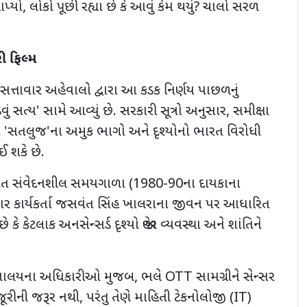
પ્યો
,
લોકો પૂછી રહ્યા છે કે આવું કેમ થયું
?
ચાલો સરળ
રી ફિલ્મ
અને સત્તાવાર અહેવાલો દ્વારા આ કડક નિર્ણય પાછળનું
વું સત્ય
'
સામે આવ્યું છે. સરકારી સૂત્રો અનુસાર
,
સમીક્ષા
મ
'
સતલુજ
'
ના અમુક ભાગો અને દૃશ્યોનો ભારત વિરોધી
ઈ શકે છે.
 અત્યંત સંવેદનશીલ સમયગાળા (1980-90ના દાયકાના
કાર કાર્યકર્તા જસવંત સિંહ ખાલરાના જીવન પર આધારિત
છે કે કેટલાક અનસેન્સર્ડ દૃશ્યો જાહેર વ્યવસ્થા અને શાંતિને
ંત્રાલયના અધિકારીઓ મુજબ, ભલે
OTT
સામગ્રીને સેન્સર
જૂરીની જરૂર નથી
,
પરંતુ તેણે માહિતી ટેકનોલોજી (
IT)