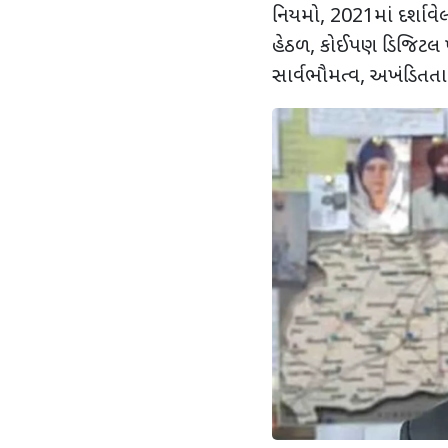
નિયમો
,
2021માં દર્શાવ
હેઠળ
,
કોઈપણ ડિજિટલ પ્લ
સાર્વભૌમત્વ
,
અખંડિતતા અ