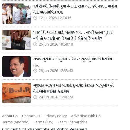
હર્ષ સંઘવી ઉત્સાહી યુવા નેતા તો રહ્યા અને હવે પ્રજાના માનીતા
નેતા પણ સાબિત થયા
12 Jul 2026 12:34:15
પાસપોર્ટ, આધાર કાર્ડ, મતદાર પત્ર... નાગરિકતાના પુરાવા
નથી તો આપણી નાગરિકતા કેવી રીતે સાબિત થશે?
26 Jun 2026 19:59:18
સંજય સુરાના અને સુરાના પરિવાર: સુરતનું એક વિશ્વસનીય
નામ
26 Jun 2026 12:35:40
ગુજરાત ભાજપ માટે માથાનો દુખાવો: કેટલાક બાબુઓ અને
નેતાઓનો વ્યાપક ભ્રષ્ટાચાર
24 Jun 2026 12:06:29
About Us
Contact Us
Privacy Policy
Advertise With Us
Terms (Android)
Terms (iOS)
Team Khabarchhe
Copyright (c)
Khabarchhe
All Rights Reserved.