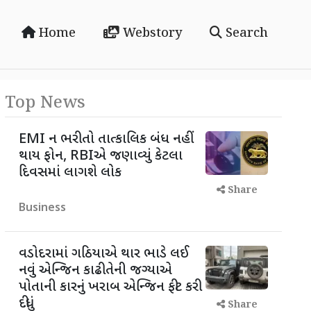
Home
Webstory
Search
Top News
EMI ન ભરી તો તાત્કાલિક બંધ નહીં
થાય ફોન, RBIએ જણાવ્યું કેટલા
દિવસમાં લાગશે લોક
Share
Business
વડોદરામાં ગઠિયાએ થાર ભાડે લઈ
નવું એન્જિન કાઢી તેની જગ્યાએ
પોતાની કારનું ખરાબ એન્જિન ફીટ કરી
દીધું
Share