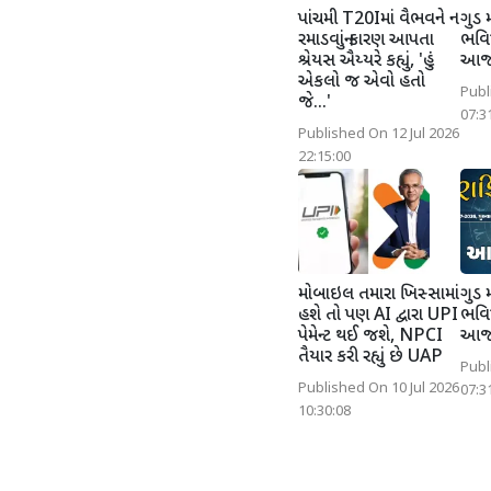
પાંચમી T20Iમાં વૈભવને ન
ગુડ 
રમાડવાનું કારણ આપતા
ભવિષ
શ્રેયસ ઐય્યરે કહ્યું, 'હું
આજન
એકલો જ એવો હતો
Publ
જે...'
07:3
Published On 12 Jul 2026
22:15:00
મોબાઇલ તમારા ખિસ્સામાં
ગુડ 
હશે તો પણ AI દ્વારા UPI
ભવિષ
પેમેન્ટ થઈ જશે, NPCI
આજન
તૈયાર કરી રહ્યું છે UAP
Publ
Published On 10 Jul 2026
07:3
10:30:08