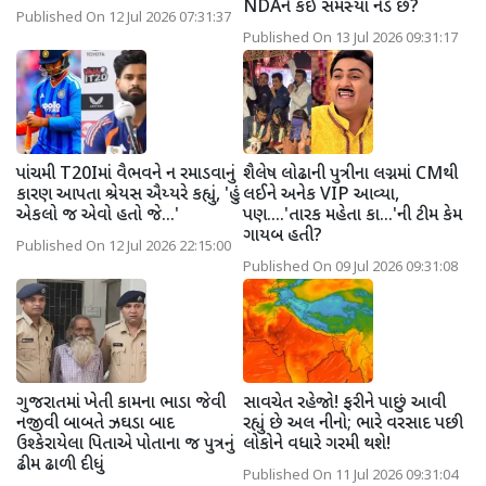
NDAને કંઈ સમસ્યા નડે છે?
Published On 12 Jul 2026 07:31:37
Published On 13 Jul 2026 09:31:17
પાંચમી T20Iમાં વૈભવને ન રમાડવાનું
શૈલેષ લોઢાની પુત્રીના લગ્નમાં CMથી
કારણ આપતા શ્રેયસ ઐય્યરે કહ્યું, 'હું
લઈને અનેક VIP આવ્યા,
એકલો જ એવો હતો જે...'
પણ....'તારક મહેતા કા...'ની ટીમ કેમ
ગાયબ હતી?
Published On 12 Jul 2026 22:15:00
Published On 09 Jul 2026 09:31:08
ગુજરાતમાં ખેતી કામના ભાડા જેવી
સાવચેત રહેજો! ફરીને પાછું આવી
નજીવી બાબતે ઝઘડા બાદ
રહ્યું છે અલ નીનો; ભારે વરસાદ પછી
ઉશ્કેરાયેલા પિતાએ પોતાના જ પુત્રનું
લોકોને વધારે ગરમી થશે!
ઢીમ ઢાળી દીધું
Published On 11 Jul 2026 09:31:04