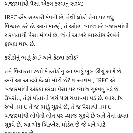
બજારમાંથી પૈસા એકત્ર કરવાનું સરળ:
IRFC એક સરકારી કંપની છે, તેથી લોકો તેના પર વધુ
વિશ્વાસ કરે છે. આને કારણે, તે ઓછા વ્યાજ દરે બજારમાંથી
સરળતાથી પૈસા મેળવે છે, જેનો આખરે ભારતીય રેલ્વેને
ફાયદો થાય છે.
કરોડોનું ભાડું કેમ? અને કેટલા કરોડ?
તમે વિચારતા હશો કે કરોડોનું આ ભાડું ખૂબ ઊંચું લાગે છે
અને આ આંકડો કેટલો મોટો છે? વાસ્તવમાં, IRFC એ
બજારમાંથી એકઠા કરેલા પૈસા પર વ્યાજ ચૂકવવું પડે છે.
ઉપરાંત, તેણે પોતાનો ખર્ચ પણ ચલાવવો પડે છે. ભારતીય
રેલ્વે IRFC ને જે ભાડું ચૂકવે છે, તે જ પૈસાથી IRFC
બજારમાંથી લીધેલી લોન પર વ્યાજ ચૂકવે છે અને તેના હપ્તા
ચૂકવે છે. આ એક બિઝનેસ મોડેલ છે જે બંને માટે