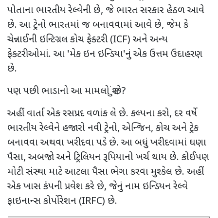
પોતાના ભારતીય રેલ્વેની છે, જે ભારત સરકાર હેઠળ આવે
છે. આ ટ્રેનો ભારતમાં જ બનાવવામાં આવે છે, જેમ કે
ચેન્નાઈની ઇન્ટિગ્રલ કોચ ફેક્ટરી (ICF) અને અન્ય
ફેક્ટરીઓમાં. આ 'મેક ઇન ઇન્ડિયા'નું એક ઉત્તમ ઉદાહરણ
છે.
પણ પછી ભાડાનો આ મામલો શું છે?
અહીં વાર્તા એક રસપ્રદ વળાંક લે છે. કલ્પના કરો, દર વર્ષે
ભારતીય રેલ્વેને હજારો નવી ટ્રેનો, એન્જિન, કોચ અને ટ્રેક
બનાવવા અથવા ખરીદવા પડે છે. આ બધું ખરીદવામાં ઘણા
પૈસા, અબજો અને ટ્રિલિયન રૂપિયાનો ખર્ચ થાય છે. કોઈપણ
મોટી સંસ્થા માટે આટલા પૈસા ભેગા કરવા મુશ્કેલ છે. અહીં
એક ખાસ કંપની પ્રવેશ કરે છે, જેનું નામ ઇન્ડિયન રેલ્વે
ફાઇનાન્સ કોર્પોરેશન (IRFC) છે.