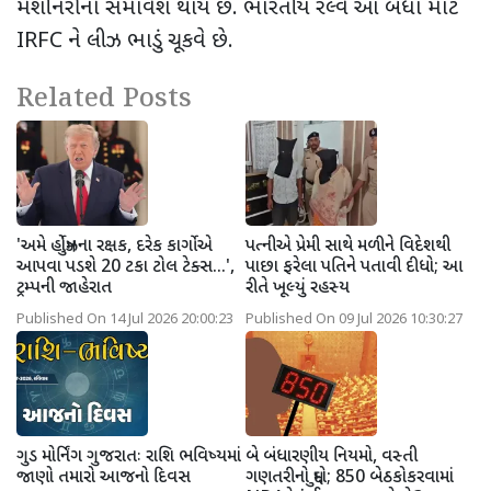
મશીનરીનો સમાવેશ થાય છે. ભારતીય રેલ્વે આ બધા માટે
IRFC ને લીઝ ભાડું ચૂકવે છે.
Related Posts
'અમે હોર્મુઝના રક્ષક, દરેક કાર્ગોએ
પત્નીએ પ્રેમી સાથે મળીને વિદેશથી
આપવા પડશે 20 ટકા ટોલ ટેક્સ...',
પાછા ફરેલા પતિને પતાવી દીધો; આ
ટ્રમ્પની જાહેરાત
રીતે ખૂલ્યું રહસ્ય
Published On 14 Jul 2026 20:00:23
Published On 09 Jul 2026 10:30:27
ગુડ મોર્નિંગ ગુજરાતઃ રાશિ ભવિષ્યમાં
બે બંધારણીય નિયમો, વસ્તી
જાણો તમારો આજનો દિવસ
ગણતરીનો મુદ્દો; 850 બેઠકોકરવામાં