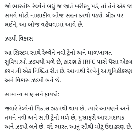
જો ભારતીય રેલ્વેને બધું જ જાતે ખરીદવું પડે, તો તેને એક જ
સમયે મોટો નાણાકીય બોજ સહન કરવો પડશે. લીઝ પર
લઈને, આ બોજ વહેંચવામાં આવે છે.
ઝડપી વિકાસ
આ સિસ્ટમ સાથે રેલ્વેને નવી ટ્રેનો અને માળખાગત
સુવિધાઓ ઝડપથી મળે છે, કારણ કે IRFC પાસે પૈસા એકત્ર
કરવાની એક નિશ્ચિત રીત છે. આનાથી રેલ્વેનું આધુનિકીકરણ
અને વિકાસ ઝડપી બને છે.
સામાન્ય માણસને ફાયદો:
જ્યારે રેલ્વેનો વિકાસ ઝડપથી થાય છે, ત્યારે આપણને અને
તમને નવી અને સારી ટ્રેનો મળે છે, મુસાફરી આરામદાયક
અને ઝડપી બને છે. વંદે ભારત આનું સૌથી મોટું ઉદાહરણ છે.