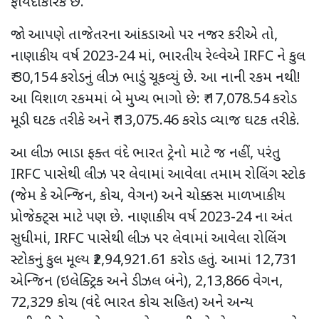
ફાયદાકારક છે.
જો આપણે તાજેતરના આંકડાઓ પર નજર કરીએ તો,
નાણાકીય વર્ષ 2023-24 માં, ભારતીય રેલ્વેએ IRFC ને કુલ
₹ 30,154 કરોડનું લીઝ ભાડું ચૂકવ્યું છે. આ નાની રકમ નથી!
આ વિશાળ રકમમાં બે મુખ્ય ભાગો છે: ₹ 17,078.54 કરોડ
મૂડી ઘટક તરીકે અને ₹ 13,075.46 કરોડ વ્યાજ ઘટક તરીકે.
આ લીઝ ભાડા ફક્ત વંદે ભારત ટ્રેનો માટે જ નહીં, પરંતુ
IRFC પાસેથી લીઝ પર લેવામાં આવેલા તમામ રોલિંગ સ્ટોક
(જેમ કે એન્જિન, કોચ, વેગન) અને ચોક્કસ માળખાકીય
પ્રોજેક્ટ્સ માટે પણ છે. નાણાકીય વર્ષ 2023-24 ના અંત
સુધીમાં, IRFC પાસેથી લીઝ પર લેવામાં આવેલા રોલિંગ
સ્ટોકનું કુલ મૂલ્ય ₹2,94,921.61 કરોડ હતું. આમાં 12,731
એન્જિન (ઇલેક્ટ્રિક અને ડીઝલ બંને), 2,13,866 વેગન,
72,329 કોચ (વંદે ભારત કોચ સહિત) અને અન્ય