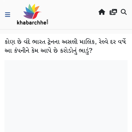
કોણ છે વંદે ભારત ટ્રેનના અસલી માલિક, રેલ્વે દર વર્ષે
આ કંપનીને કેમ આપે છે કરોડોનું ભાડું?