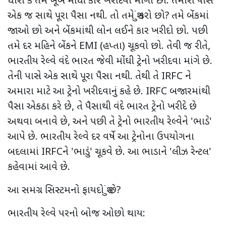
ધારો કે તમે ખૂબ મોંઘી કાર ખરીદવા માંગો છો. તમારી પાસે
એક જ સાથે પૂરા પૈસા નથી. તો તમે શું કરો છો? તમે બેંકમાં
જાઓ છો અને બેંકમાંથી લોન લઈને કાર ખરીદો છો. પછી
તમે દર મહિને બેંકને EMI (હપ્તા) ચૂકવો છો. તેવી જ રીતે,
ભારતીય રેલ્વે વંદે ભારત જેવી મોંઘી ટ્રેનો ખરીદવા માંગે છે.
તેની પાસે એક સાથે પૂરા પૈસા નથી. તેથી તે IRFC ને
અમારા માટે આ ટ્રેનો ખરીદવાનું કહે છે. IRFC બજારમાંથી
પૈસા એકઠા કરે છે, તે પૈસાથી વંદે ભારત ટ્રેનો ખરીદે છે
અથવા બનાવે છે, અને પછી તે ટ્રેનો ભારતીય રેલ્વેને 'ભાડે'
આપે છે. ભારતીય રેલ્વે દર વર્ષે આ ટ્રેનોના ઉપયોગના
બદલામાં IRFCને 'ભાડું' ચૂકવે છે. આ ભાડાને 'લીઝ રેન્ટલ'
કહેવામાં આવે છે.
આ સમગ્ર સિસ્ટમનો ફાયદો શું છે?
ભારતીય રેલ્વે પરનો બોજ ઓછો થાય: