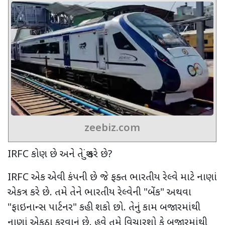
zeebiz.com
IRFC કોણ છે અને તે શું કરે છે?
IRFC એક એવી કંપની છે જે ફક્ત ભારતીય રેલ્વે માટે નાણાં
એકત્ર કરે છે. તમે તેને ભારતીય રેલ્વેની "બેંક" અથવા
"ફાઇનાન્સ પાર્ટનર" કહી શકો છો. તેનું કામ બજારમાંથી
નાણાં એકઠા કરવાનું છે. હવે તમે વિચારશો કે બજારમાંથી