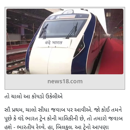
news18.com
તો ચાલો આ કોયડો ઉકેલીએ
સૌ પ્રથમ, ચાલો સીધા જવાબ પર આવીએ. જો કોઈ તમને
પૂછે કે વંદે ભારત ટ્રેન કોની માલિકીની છે, તો તમારો જવાબ
હશે - ભારતીય રેલ્વે. હા, બિલકુલ. આ ટ્રેનો આપણા