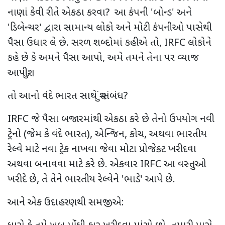
નાણાં કેવી રીતે એકઠા કરવા? આ કંપની 'બોન્ડ' અને
'ડિબેન્ચર' દ્વારા સામાન્ય લોકો અને મોટી કંપનીઓ પાસેથી
પૈસા ઉધાર લે છે. સરળ શબ્દોમાં કહીએ તો, IRFC લોકોને
કહે છે કે અમને પૈસા આપો, અમે તમને તેના પર વ્યાજ
આપીશું.
તો આનો વંદે ભારત સાથે શું સંબંધ?
IRFC જે પૈસા બજારમાંથી એકઠા કરે છે તેનો ઉપયોગ નવી
ટ્રેનો (જેમ કે વંદે ભારત), એન્જિન, કોચ, અથવા ભારતીય
રેલ્વે માટે નવા ટ્રેક નાખવા જેવા મોટા પ્રોજેક્ટ ખરીદવા
અથવા બનાવવા માટે કરે છે. એકવાર IRFC આ વસ્તુઓ
ખરીદે છે, તે તેને ભારતીય રેલ્વેને 'ભાડે' આપે છે.
આને એક ઉદાહરણથી સમજીએ: