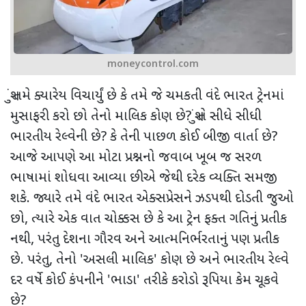
moneycontrol.com
શું તમે ક્યારેય વિચાર્યું છે કે તમે જે ચમકતી વંદે ભારત ટ્રેનમાં
મુસાફરી કરો છો તેનો માલિક કોણ છે? શું તે સીધે સીધી
ભારતીય રેલ્વેની છે? કે તેની પાછળ કોઈ બીજી વાર્તા છે?
આજે આપણે આ મોટા પ્રશ્નનો જવાબ ખૂબ જ સરળ
ભાષામાં શોધવા આવ્યા છીએ જેથી દરેક વ્યક્તિ સમજી
શકે. જ્યારે તમે વંદે ભારત એક્સપ્રેસને ઝડપથી દોડતી જુઓ
છો, ત્યારે એક વાત ચોક્કસ છે કે આ ટ્રેન ફક્ત ગતિનું પ્રતીક
નથી, પરંતુ દેશના ગૌરવ અને આત્મનિર્ભરતાનું પણ પ્રતીક
છે. પરંતુ, તેનો 'અસલી માલિક' કોણ છે અને ભારતીય રેલ્વે
દર વર્ષે કોઈ કંપનીને 'ભાડા' તરીકે કરોડો રૂપિયા કેમ ચૂકવે
છે?