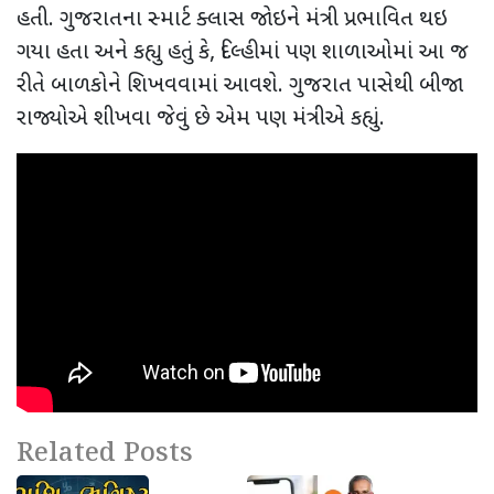
હતી. ગુજરાતના સ્માર્ટ ક્લાસ જોઇને મંત્રી પ્રભાવિત થઇ
ગયા હતા અને કહ્યુ હતું કે
,
દિલ્હીમાં પણ શાળાઓમાં આ જ
રીતે બાળકોને શિખવવામાં આવશે. ગુજરાત પાસેથી બીજા
રાજ્યોએ શીખવા જેવું છે એમ પણ મંત્રીએ કહ્યું.
Related Posts