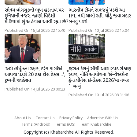
સોનમ વાંગચુકની ભૂખ હડતાળ પર
ભારતીય ટીમને સમજવું પડશે આ
દુનિયાની નજર; જાણો વિદેશી
IPL નથી ચાલી રહી, થોડું જવાબદાર
મીડિયામાં શું અહેવાલ આવી રહ્યા છે?
બનવું પડશે
Published On 16 Jul 2026 22:15:40
Published On 10 Jul 2026 22:15:04
'અમે હોર્મુઝના રક્ષક, દરેક કાર્ગોએ
ગુજરાત દેશનું સૌથી આશાસ્પદ રોકાણ
આપવા પડશે 20 ટકા ટોલ ટેક્સ...',
સ્થળ, નીતિ આયોગના 'ઈન્વેસ્ટમેન્ટ
ટ્રમ્પની જાહેરાત
ફ્રેન્ડલીનેસ ઇન્ડેક્સ 2026'માં નંબર
1 બન્યું
Published On 14 Jul 2026 20:00:23
Published On 19 Jul 2026 08:31:06
About Us
Contact Us
Privacy Policy
Advertise With Us
Terms (Android)
Terms (iOS)
Team Khabarchhe
Copyright (c)
Khabarchhe
All Rights Reserved.