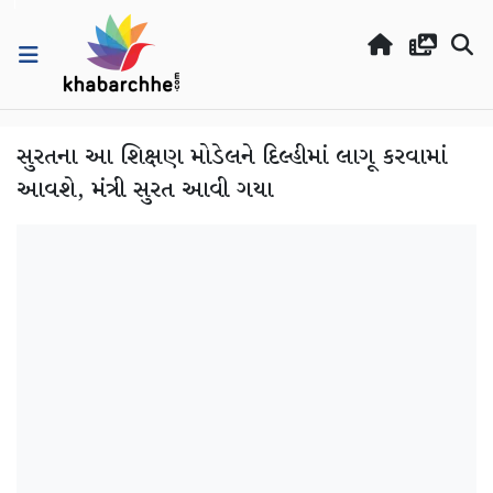
સુરતના આ શિક્ષણ મોડેલને દિલ્હીમાં લાગૂ કરવામાં
આવશે, મંત્રી સુરત આવી ગયા