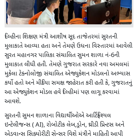
દિલ્હીના શિક્ષણ મંત્રી આશીષ સૂદ તાજેતરમાં સુરતની
મુલાકાતે આવ્યા હતા અને તેમણે ઉધના વિસ્તારમાં આવેલી
સુરત મહાનગર પાલિકા સંચાલિત સુમન શાળા નં-
6
ની
મુલાકાત લીધી હતી. તેમણે ગુજરાત સરકારે નવા અમલમાં
મુકેલા ટેક્નોલોજી સંચાલિત એજ્યુકેશન મોડલનો અભ્યાસ
કર્યો હતો અને મીડિયા સમક્ષ જાહેરાત કરી હતી કે
,
ગુજરાતનું
આ એજ્યુકેશન મોડલ હવે દિલ્હીમાં પણ લાગૂ કરવામાં
આવશે.
સુરતની સુમન શાળાના વિદ્યાર્થીઓએ આર્ટિફિશ્યલ
ઇન્ટેલીજન્સ (
AI),
રોબોટીક લેબ
,
ડ્રોન
,
થ્રીડી પ્રિન્ટસ અને
એડવાન્સ સિક્યોરીટી સેન્સર વિશે મંત્રીને માહિતી આપી