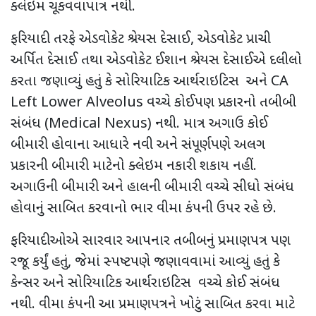
ક્લેઇમ ચૂકવવાપાત્ર નથી.
ફરિયાદી તરફે એડવોકેટ શ્રેયસ દેસાઈ, એડવોકેટ પ્રાચી
અર્પિત દેસાઈ તથા એડવોકેટ ઈશાન શ્રેયસ દેસાઈએ દલીલો
કરતા જણાવ્યું હતું કે સોરિયાટિક આર્થરાઇટિસ અને CA
Left Lower Alveolus વચ્ચે કોઈપણ પ્રકારનો તબીબી
સંબંધ (Medical Nexus) નથી. માત્ર અગાઉ કોઈ
બીમારી હોવાના આધારે નવી અને સંપૂર્ણપણે અલગ
પ્રકારની બીમારી માટેનો ક્લેઇમ નકારી શકાય નહીં.
અગાઉની બીમારી અને હાલની બીમારી વચ્ચે સીધો સંબંધ
હોવાનું સાબિત કરવાનો ભાર વીમા કંપની ઉપર રહે છે.
ફરિયાદીઓએ સારવાર આપનાર તબીબનું પ્રમાણપત્ર પણ
રજૂ કર્યું હતું, જેમાં સ્પષ્ટપણે જણાવવામાં આવ્યું હતું કે
કેન્સર અને સોરિયાટિક આર્થરાઇટિસ વચ્ચે કોઈ સંબંધ
નથી. વીમા કંપની આ પ્રમાણપત્રને ખોટું સાબિત કરવા માટે