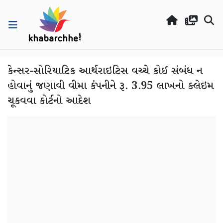
કેન્સર-સોરિયાટિક આર્થરાઇટિસ વચ્ચે કોઈ સંબંધ ન
હોવાનું જણાવી વીમા કંપનીને રૂ. 3.95 લાખનો ક્લેઇમ
ચૂકવવા કોર્ટનો આદેશ