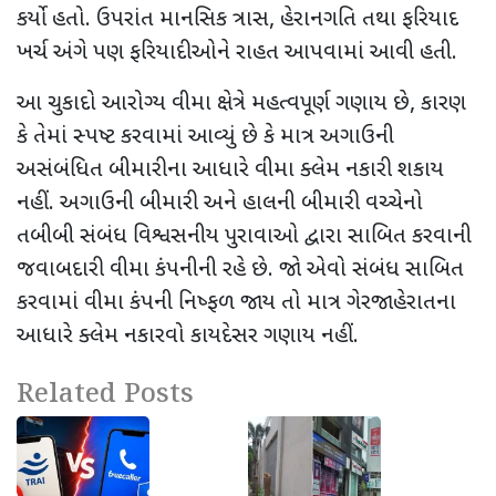
કર્યો હતો. ઉપરાંત માનસિક ત્રાસ, હેરાનગતિ તથા ફરિયાદ
ખર્ચ અંગે પણ ફરિયાદીઓને રાહત આપવામાં આવી હતી.
આ ચુકાદો આરોગ્ય વીમા ક્ષેત્રે મહત્વપૂર્ણ ગણાય છે, કારણ
કે તેમાં સ્પષ્ટ કરવામાં આવ્યું છે કે માત્ર અગાઉની
અસંબંધિત બીમારીના આધારે વીમા ક્લેમ નકારી શકાય
નહીં. અગાઉની બીમારી અને હાલની બીમારી વચ્ચેનો
તબીબી સંબંધ વિશ્વસનીય પુરાવાઓ દ્વારા સાબિત કરવાની
જવાબદારી વીમા કંપનીની રહે છે. જો એવો સંબંધ સાબિત
કરવામાં વીમા કંપની નિષ્ફળ જાય તો માત્ર ગેરજાહેરાતના
આધારે ક્લેમ નકારવો કાયદેસર ગણાય નહીં.
Related Posts