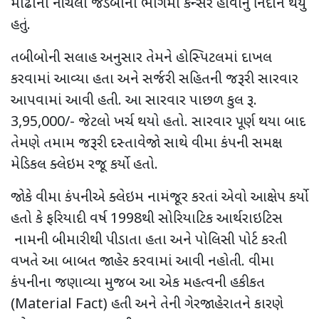
મોઢાના નીચલા જડબાના ભાગમાં કેન્સર હોવાનું નિદાન થયું
હતું.
તબીબોની સલાહ અનુસાર તેમને હોસ્પિટલમાં દાખલ
કરવામાં આવ્યા હતા અને સર્જરી સહિતની જરૂરી સારવાર
આપવામાં આવી હતી. આ સારવાર પાછળ કુલ રૂ.
3,95,000/- જેટલો ખર્ચ થયો હતો. સારવાર પૂર્ણ થયા બાદ
તેમણે તમામ જરૂરી દસ્તાવેજો સાથે વીમા કંપની સમક્ષ
મેડિકલ ક્લેઇમ રજૂ કર્યો હતો.
જોકે વીમા કંપનીએ ક્લેઇમ નામંજૂર કરતાં એવો આક્ષેપ કર્યો
હતો કે ફરિયાદી વર્ષ 1998થી સોરિયાટિક આર્થરાઇટિસ
નામની બીમારીથી પીડાતા હતા અને પોલિસી પોર્ટ કરતી
વખતે આ બાબત જાહેર કરવામાં આવી નહોતી. વીમા
કંપનીના જણાવ્યા મુજબ આ એક મહત્વની હકીકત
(Material Fact) હતી અને તેની ગેરજાહેરાતને કારણે