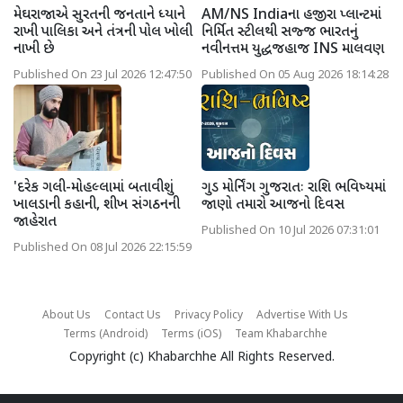
મેઘરાજાએ સુરતની જનતાને ધ્યાને
AM/NS Indiaના હજીરા પ્લાન્ટમાં
રાખી પાલિકા અને તંત્રની પોલ ખોલી
નિર્મિત સ્ટીલથી સજ્જ ભારતનું
નાખી છે
નવીનત્તમ યુદ્ધજહાજ INS માલવણ
Published On 23 Jul 2026 12:47:50
Published On 05 Aug 2026 18:14:28
'દરેક ગલી-મોહલ્લામાં બતાવીશું
ગુડ મોર્નિંગ ગુજરાતઃ રાશિ ભવિષ્યમાં
ખાલડાની કહાની, શીખ સંગઠનની
જાણો તમારો આજનો દિવસ
જાહેરાત
Published On 10 Jul 2026 07:31:01
Published On 08 Jul 2026 22:15:59
About Us
Contact Us
Privacy Policy
Advertise With Us
Terms (Android)
Terms (iOS)
Team Khabarchhe
Copyright (c)
Khabarchhe
All Rights Reserved.