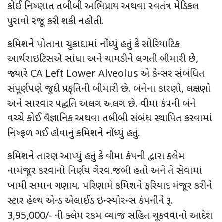
કોઈ નિષ્ણાત તબીબી અભિપ્રાય અથવા સ્વતંત્ર મેડિકલ
પુરાવો રજૂ કરી શકી નહોતી.
કમિશને પોતાના ચુકાદામાં નોંધ્યું હતું કે સોરિયાટિક
આર્થરાઇટિસએ સાંધા અને ચામડીને લગતી બીમારી છે,
જ્યારે CA Left Lower Alveolus એ કેન્સર સંબંધિત
સંપૂર્ણપણે જુદી પ્રકૃતિની બીમારી છે. બંનેના કારણો, લક્ષણો
અને સારવાર પદ્ધતિ અલગ અલગ છે. વીમા કંપની બંને
વચ્ચે કોઈ વૈજ્ઞાનિક અથવા તબીબી સંબંધ સ્થાપિત કરવામાં
નિષ્ફળ ગઈ હોવાનું કમિશને નોંધ્યું હતું.
કમિશને તારણ આપ્યું હતું કે વીમા કંપની દ્વારા ક્લેમ
નામંજૂર કરવાનો નિર્ણય ગેરવાજબી હતો અને તે સેવામાં
ખામી સમાન ગણાય. પરિણામે કમિશને ફરિયાદ મંજૂર કરીને
સ્ટાર હેલ્થ એન્ડ એલાઈડ ઇન્સ્યોરન્સ કંપનીને રૂ.
3,95,000/- ની ક્લેમ રકમ વ્યાજ સહિત ચૂકવવાનો આદેશ