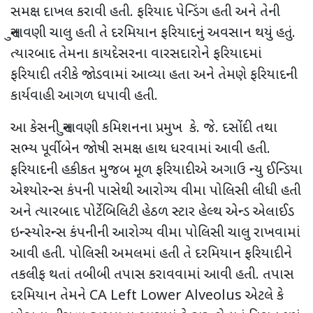
સમક્ષ દાખલ કરાવી હતી. ફરિયાદ પેન્ડિંગ હતી અને તેની
સુનાવણી ચાલુ હતી તે દરમિયાન ફરિયાદનું અવસાન થયું હતું.
ત્યારબાદ તેમના કાયદેસરના વારસદારોને ફરિયાદમાં
ફરિયાદી તરીકે જોડવામાં આવ્યા હતા અને તેમણે ફરિયાદની
કાર્યવાહી આગળ ધપાવી હતી.
આ કેસની સુનાવણી કમિશનના પ્રમુખ કે. જે. દસોંદી તથા
સભ્ય પૂર્વીબેન જોષી સમક્ષ હાથ ધરવામાં આવી હતી.
ફરિયાદની હકીકત મુજબ મૂળ ફરિયાદીએ અગાઉ ન્યુ ઈન્ડિયા
એશ્યોરન્સ કંપની પાસેથી આરોગ્ય વીમા પોલિસી લીધી હતી
અને ત્યારબાદ પોર્ટેબિલિટી હેઠળ સ્ટાર હેલ્થ એન્ડ એલાઈડ
ઇન્સ્યોરન્સ કંપનીની આરોગ્ય વીમા પોલિસી ચાલુ રાખવામાં
આવી હતી. પોલિસી અમલમાં હતી તે દરમિયાન ફરિયાદીને
તકલીફ થતાં તબીબી તપાસ કરાવવામાં આવી હતી. તપાસ
દરમિયાન તેમને CA Left Lower Alveolus એટલે કે