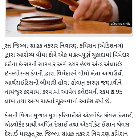
સુરત જિલ્લા ગ્રાહક તકરાર નિવારણ કમિશન (એડિશનલ)
દ્વારા આરોગ્ય વીમા ક્ષેત્રે એક મહત્વપૂર્ણ ચુકાદામાં વિમેદાર
દર્દીના કેન્સરની સારવાર અંગે સ્ટાર હેલ્થ એન્ડ એલાઈડ
ઇન્સ્યોરન્સ કંપની દ્વારા વિમેદારને વીમો લેતા અગાઉથી
આર્થરાઇટિસની બીમારી હોવા હોવાનું કારણ જણાવીને
નામંજૂર કરવામાં કરવામાં આવેલ ક્લેઇમની રકમ ₹3.95
લાખ તથા અન્ય રાહતો ચૂકવવાનો આદેશ કર્યો છે.
કેસની વિગત મુજબ મૂળ ફરિયાદીએ એડવોકેટ શ્રેયસ દેસાઈ,
એડવોકેટ પ્રાચી અર્પિત દેસાઈ તથા એડવોકેટ ઈશાન શ્રેયસ
દેસાઈ મારફત સુરત જિલ્લા ગ્રાહક તકરાર નિવારણ કમિશન