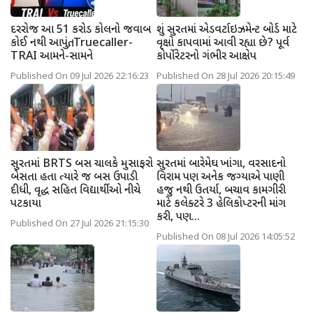
દરરોજ આ 51 કરોડ કોલનો જવાબ
શું સુરતમાં એડવર્ટાઇઝમેન્ટ બોર્ડ માટે
કોઈ નથી આપતું, Truecaller-
વૃક્ષો કાપવામાં આવી રહ્યા છે? પૂર્વ
TRAI આમને-સામને
કોર્પોરેટરનો ગંભીર આક્ષેપ
Published On 09 Jul 2026 22:16:23
Published On 28 Jul 2026 20:15:49
સુરતમાં BRTS બસ ચાલકે મુસાફરો
સુરતમાં બારેમેઘ ખાંગા, વરસાદનો
બેસતા હતા ત્યારે જ બસ ઉપાડી
વિરામ પણ અનેક જગ્યાએ પાણી
દીધી, વૃદ્ધ સહિત વિદ્યાર્થીઓ નીચે
હજુ નથી ઉતર્યા, બચાવ કામગીરી
પટકાયા
માટે કલેક્ટરે 3 હેલિકોપ્ટરની માંગ
કરી, પણ...
Published On 27 Jul 2026 21:15:30
Published On 08 Jul 2026 14:05:52