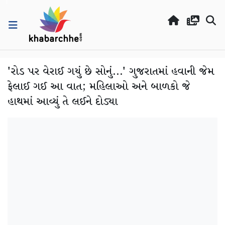
'રોડ પર વેરાઈ ગયું છે સોનું...' ગુજરાતમાં હવાની જેમ
ફેલાઈ ગઈ આ વાત; મહિલાઓ અને બાળકો જે
હાથમાં આવ્યું તે લઈને દોડ્યા