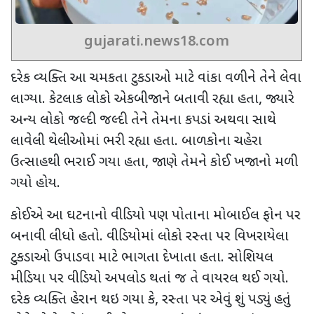
gujarati.news18.com
દરેક વ્યક્તિ આ ચમકતા ટુકડાઓ માટે વાંકા વળીને તેને લેવા
લાગ્યા. કેટલાક લોકો એકબીજાને બતાવી રહ્યા હતા
,
જ્યારે
અન્ય લોકો જલ્દી જલ્દી તેને તેમના કપડાં અથવા સાથે
લાવેલી થેલીઓમાં ભરી રહ્યા હતા. બાળકોના ચહેરા
ઉત્સાહથી ભરાઈ ગયા હતા
,
જાણે તેમને કોઈ ખજાનો મળી
ગયો હોય.
કોઈએ આ ઘટનાનો વીડિયો પણ પોતાના મોબાઈલ ફોન પર
બનાવી લીધો હતો. વીડિયોમાં લોકો રસ્તા પર વિખરાયેલા
ટુકડાઓ ઉપાડવા માટે ભાગતા દેખાતા હતા. સોશિયલ
મીડિયા પર વીડિયો અપલોડ થતાં જ તે વાયરલ થઈ ગયો.
દરેક વ્યક્તિ હેરાન થઇ ગયા કે
,
રસ્તા પર એવું શું પડ્યું હતું