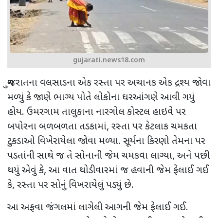
gujarati.news18.com
ગુજરાતના વલસાડના એક રસ્તા પર અચાનક એક દ્રશ્ય જોવા
મળ્યું કે જાણે ભાગ્ય પોતે લોકોના ઘરઆંગણે આવી ગયું
હોય. ઉમરગામ તાલુકાના નારગોલ કોસ્ટલ હાઇવે પર
બપોરના બળબળતા તડકામાં
,
રસ્તા પર કેટલાક ચમકતા
ટુકડાઓ વિખેરાયેલા જોવા મળ્યા. સૂર્યના કિરણો તેમના પર
પડતાંની સાથે જ તે સોનાની જેમ ચમકવા લાગ્યા
,
અને પછી
થયું એવું કે
,
આ વાત થોડીવારમાં જ હવાની જેમ ફેલાઈ ગઈ
કે
,
રસ્તા પર સોનું વિખરાયેલું પડ્યું છે.
આ અફવા જંગલમાં લાગેલી આગની જેમ ફેલાઈ ગઈ.