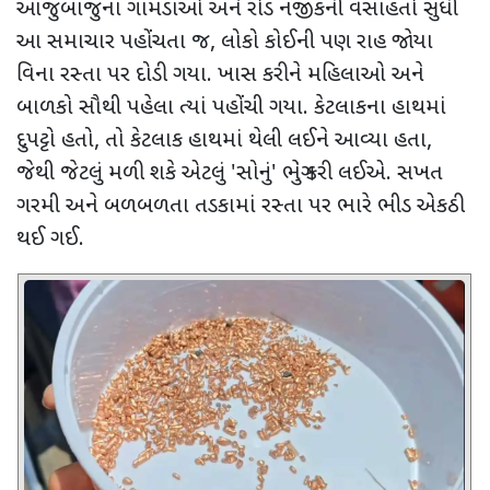
આજુબાજુના ગામડાઓ અને રોડ નજીકની વસાહતો સુધી
આ સમાચાર પહોંચતા જ
,
લોકો કોઈની પણ રાહ જોયા
વિના રસ્તા પર દોડી ગયા. ખાસ કરીને મહિલાઓ અને
બાળકો સૌથી પહેલા ત્યાં પહોંચી ગયા. કેટલાકના હાથમાં
દુપટ્ટો હતો
,
તો કેટલાક હાથમાં થેલી લઈને આવ્યા હતા
,
જેથી જેટલું મળી શકે એટલું
'
સોનું
'
ભેગું કરી લઈએ. સખત
ગરમી અને બળબળતા તડકામાં રસ્તા પર ભારે ભીડ એકઠી
થઈ ગઈ.