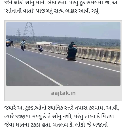
જેને લોકો સોનું માની બેઠા હતા. પરંતુ ટૂંક સમયમાં જ
,
આ
'
સોનાની વાર્તા
'
પાછળનું સત્ય બહાર આવી ગયું.
aajtak.in
જ્યારે આ ટુકડાઓની સ્થાનિક સ્તરે તપાસ કરવામાં આવી
,
ત્યારે જાણવા મળ્યું કે તે સોનું નથી
,
પરંતુ તાંબા કે પિત્તળ
જેવા ધાતુના ટુકડા હતા. મતલબ કે
,
લોકો જે ખજાનો