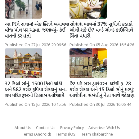
આ PIને સલામ! એક વ્યક્તિને બચાવવા
સોનાના ભાવમાં 37% સુધીનો કડાકો
વીજ પોલ પર ચઢ્યા, જણાવ્યું- કંઈ
બોલી શકે છે? વર્લ્ડ ગોલ્ડ કાઉન્સિલે
વાતનો ડર હતો
ચિંતા વધારી
Published On 27 Jul 2026 20:06:56
Published On 05 Aug 2026 16:54:26
32 કિલો સોનું, 1500 કિલો ચાંદી
રિટાયર્ડ બસ ડ્રાઇવરના ઘરેથી રૂ. 28
અને 582 કરોડ રૂપિયા રોકડાનું દાન...
કરોડ રોકડા અને 15 કિલો સોનું મળ્યું;
રામ મંદિર ટ્રસ્ટનો હિસાબ આવ્યો સામે
આરોપીના સંબંધીનું નેતા સાથે જોડાણ
Published On 15 Jul 2026 10:15:56
Published On 30 Jul 2026 16:06:44
About Us
Contact Us
Privacy Policy
Advertise With Us
Terms (Android)
Terms (iOS)
Team Khabarchhe