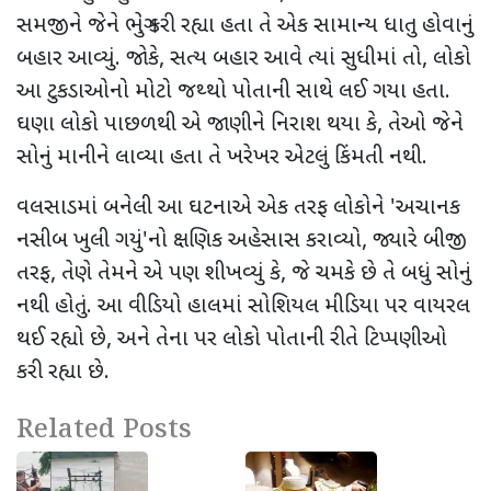
સમજીને જેને ભેગું કરી રહ્યા હતા તે એક સામાન્ય ધાતુ હોવાનું
બહાર આવ્યું. જોકે
,
સત્ય બહાર આવે ત્યાં સુધીમાં તો
,
લોકો
આ ટુકડાઓનો મોટો જથ્થો પોતાની સાથે લઈ ગયા હતા.
ઘણા લોકો પાછળથી એ જાણીને નિરાશ થયા કે
,
તેઓ જેને
સોનું માનીને લાવ્યા હતા તે ખરેખર એટલું કિંમતી નથી.
વલસાડમાં બનેલી આ ઘટનાએ એક તરફ લોકોને
'
અચાનક
નસીબ ખુલી ગયું
'
નો ક્ષણિક અહેસાસ કરાવ્યો
,
જ્યારે બીજી
તરફ
,
તેણે તેમને એ પણ શીખવ્યું કે
,
જે ચમકે છે તે બધું સોનું
નથી હોતું. આ વીડિયો હાલમાં સોશિયલ મીડિયા પર વાયરલ
થઈ રહ્યો છે
,
અને તેના પર લોકો પોતાની રીતે ટિપ્પણીઓ
કરી રહ્યા છે.
Related Posts