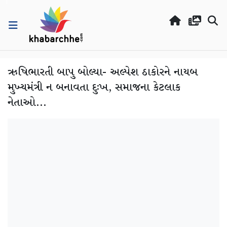
ઋષિભારતી બાપુ બોલ્યા- અલ્પેશ ઠાકોરને નાયબ
મુખ્યમંત્રી ન બનાવતા દુઃખ, સમાજના કેટલાક
નેતાઓ...