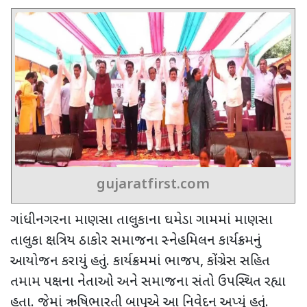
gujaratfirst.com
ગાંધીનગરના માણસા તાલુકાના ઘમેડા ગામમાં માણસા
તાલુકા ક્ષત્રિય ઠાકોર સમાજના સ્નેહમિલન કાર્યક્રમનું
આયોજન કરાયું હતું. કાર્યક્રમમાં ભાજપ
,
કોંગ્રેસ સહિત
તમામ પક્ષના નેતાઓ અને સમાજના સંતો ઉપસ્થિત રહ્યા
હતા. જેમાં ઋષિભારતી બાપુએ આ નિવેદન અપ્યું હતું.