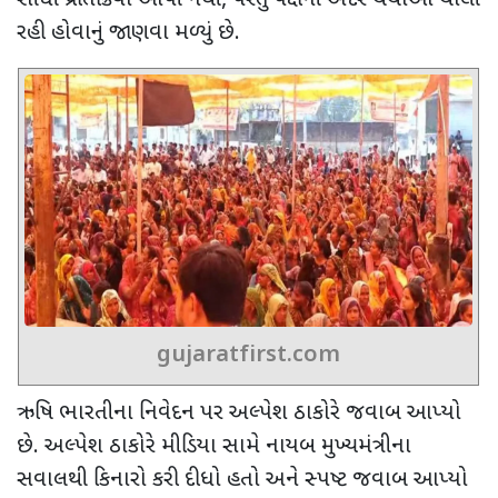
સીધી પ્રતિક્રિયા આપી નથી
,
પરંતુ પક્ષની અંદર ચર્ચાઓ ચાલી
રહી હોવાનું જાણવા મળ્યું છે.
gujaratfirst.com
ઋષિ ભારતીના નિવેદન પર અલ્પેશ ઠાકોરે જવાબ આપ્યો
છે. અલ્પેશ ઠાકોરે મીડિયા સામે નાયબ મુખ્યમંત્રીના
સવાલથી કિનારો કરી દીધો હતો અને સ્પષ્ટ જવાબ આપ્યો