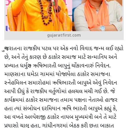
gujaratfirst.com
ગુજરાતના રાજકીય પટલ પર એક નવો વિવાદ જન્મ લઈ રહ્યો
છે
,
અને તેનું કારણ છે ઠાકોર સમાજ માટે સન્માનિય અને
પ્રખ્યાત ધર્મગુરુ ઋષિભારતી બાપુનું ચોંકાવનારું નિવેદન.
માણસાના ધમેડા ગામમાં યોજાયેલા ઠાકોર સમાજના
સ્નેહમિલન સમારોહમાં ઋષિભારતી બાપુએ એવું નિવેદન
આપી દીધું કે રાજકીય વર્તુળોમાં હલચલ મચી ગઈ છે. જે
કાર્યક્રમમાં ઠાકોર સમાજના તમામ પક્ષના નેતાઓ હાજર
હતા ત્યાં સંબોધન દરમિયાન ઋષિ ભારતી બાપુએ કહ્યું કે
,
આ વખતે અલ્પેશજી ઠાકોર નાયબ મુખ્યમંત્રી બને તે માટે
પ્રયાસો ચાલુ હતા
,
ગાંધીનગરમાં બેઠક કરી છતા બાકાત