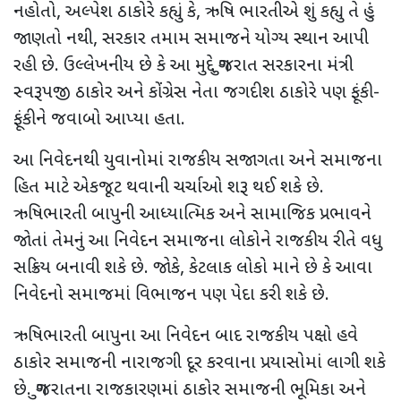
નહોતો
,
અલ્પેશ ઠાકોરે કહ્યું કે
,
ઋષિ ભારતીએ શું કહ્યુ તે હું
જાણતો નથી
,
સરકાર તમામ સમાજને યોગ્ય સ્થાન આપી
રહી છે. ઉલ્લેખનીય છે કે આ મુદ્દે ગુજરાત સરકારના મંત્રી
સ્વરૂપજી ઠાકોર અને કોંગ્રેસ નેતા જગદીશ ઠાકોરે પણ ફૂંકી-
ફૂંકીને જવાબો આપ્યા હતા.
આ નિવેદનથી યુવાનોમાં રાજકીય સજાગતા અને સમાજના
હિત માટે એકજૂટ થવાની ચર્ચાઓ શરૂ થઈ શકે છે.
ઋષિભારતી બાપુની આધ્યાત્મિક અને સામાજિક પ્રભાવને
જોતાં તેમનું આ નિવેદન સમાજના લોકોને રાજકીય રીતે વધુ
સક્રિય બનાવી શકે છે. જોકે
,
કેટલાક લોકો માને છે કે આવા
નિવેદનો સમાજમાં વિભાજન પણ પેદા કરી શકે છે.
ઋષિભારતી બાપુના આ નિવેદન બાદ રાજકીય પક્ષો હવે
ઠાકોર સમાજની નારાજગી દૂર કરવાના પ્રયાસોમાં લાગી શકે
છે. ગુજરાતના રાજકારણમાં ઠાકોર સમાજની ભૂમિકા અને