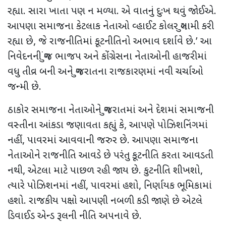
રહ્યા. સારા ખાતા પણ ન મળ્યા. એ વાતનું દુઃખ થવું જોઈએ.
આપણા સમાજના કેટલાક નેતાઓ વ્હાઈટ કોલર ગુલામી કરી
રહ્યા છે
,
જે રાજનીતિમાં કૂટનીતિનો અભાવ દર્શાવે છે.
’
આ
નિવેદનની ગુંજ ભાજપ અને કોંગ્રેસના નેતાઓની હાજરીમાં
વધુ તીવ્ર બની અને ગુજરાતના રાજકારણમાં નવી ચર્ચાઓ
જન્મી છે.
ઠાકોર સમાજના નેતાઓને ગુજરાતમાં અને દેશમાં સમાજની
વસ્તીના આંકડા જણાવતા કહ્યું કે
,
આપણે પોઝિશનિંગમાં
નહીં, પાવરમાં આવવાની જરુર છે. આપણા સમાજના
નેતાઓને રાજનીતિ આવડે છે પરંતુ કૂટનીતિ કરતા આવડતી
નથી, એટલા માટે પાછળ રહી જાય છે. કુટનીતિ શીખશો,
ત્યારે પોઝિશનમાં નહીં, પાવરમાં હશો
,
નિર્ણાયક ભૂમિકામાં
હશો. રાજકીય પક્ષો આપણી નબળી કડી જાણે છે એટલે
ડિવાઈડ એન્ડ રૂલની નીતિ અપનાવે છે.