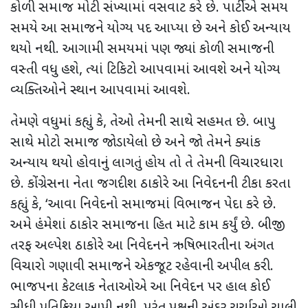
કોળી સમાજ મોટી સંખ્યામાં વસવાટ કરે છે. પાર્ટીએ સમય
સમયે આ સમાજને યોગ્ય પદ આપ્યા છે અને કોઈ અન્યાય
થયો નથી. આગામી સમયમાં પણ જ્યાં કોળી સમાજની
વસ્તી વધુ હશે
,
ત્યાં ટિકિટો આપવામાં આવશે અને યોગ્ય
વ્યક્તિઓને સ્થાન આપવામાં આવશે.
તેમણે વધુમાં કહ્યું કે
,
તેઓ તેમની સાથે સહમત છે. બાપુ
સાથે મોટો સમાજ જોડાયેલો છે અને જો તેમને ક્યાંક
અન્યાય થયો હોવાનું લાગતું હોય તો તે તેમની વિચારધારા
છે. કોંગ્રેસના નેતા જગદીશ ઠાકોરે આ નિવેદનની ટીકા કરતા
કહ્યું કે
, ‘
આવા નિવેદનો સમાજમાં વિભાજન પેદા કરે છે.
અમે હંમેશાં ઠાકોર સમાજના હિત માટે કામ કર્યું છે. બીજી
તરફ અલ્પેશ ઠાકોરે આ નિવેદનને ઋષિભારતીના અંગત
વિચારો ગણાવી સમાજને એકજૂટ રહેવાની અપીલ કરી.
ભાજપના કેટલાક નેતાઓએ આ નિવેદન પર હાલ કોઈ