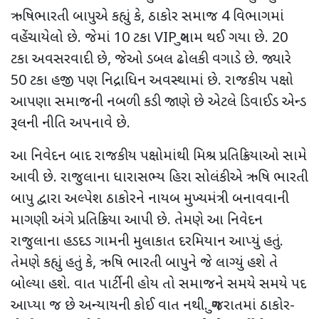
ઋષિભારતી બાપુએ કહ્યું કે
,
ઠાકોર સમાજ 4 વિભાગમાં
વહેંચાયેલો છે. જેમાં 10 ટકા
VIP
ગુલામ થઈ ગયા છે. 20
ટકા અવસરવાદી છે
,
જેઓ ડબલ ઢોલકી વગાડે છે. જ્યારે
50 ટકા હજી પણ નિદ્રાધિન અવસ્થામાં છે. રાજકીય પક્ષો
આપણા સમાજની નબળી કડી જાણે છે એટલે ડિવાઈડ એન્ડ
રૂલની નીતિ અપનાવે છે.
આ નિવેદન બાદ રાજકીય પક્ષોમાંથી મિશ્ર પ્રતિક્રિયાઓ સામે
આવી છે. રાજુલાના ધારાસભ્ય હિરા સોલંકીએ ઋષિ ભારતી
બાપુ દ્વારા અલ્પેશ ઠાકોરને નાયબ મુખ્યમંત્રી બનાવવાની
માગણી અંગે પ્રતિક્રિયા આપી છે. તેમણે આ નિવેદન
રાજુલાના હડદડ ગામની મુલાકાત દરમિયાન આપ્યું હતું.
તેમણે કહ્યું હતું કે
,
ઋષિ ભારતી બાપુને જે લાગ્યું હશે તે
બોલ્યા હશે. વાત પાર્ટીની હોય તો સમાજને સમયે સમયે પદ
આપ્યા જ છે અન્યાયની કોઈ વાત નથી. ગુજરાતમાં ઠાકોર-