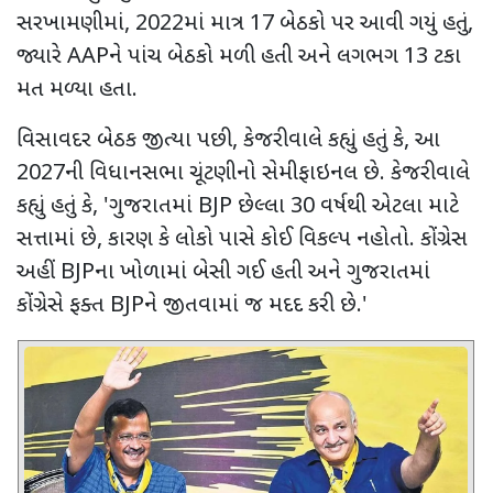
સરખામણીમાં
, 2022
માં માત્ર
17
બેઠકો પર આવી ગયું હતું
,
જ્યારે
AAP
ને પાંચ બેઠકો મળી હતી અને લગભગ
13
ટકા
મત મળ્યા હતા.
વિસાવદર બેઠક જીત્યા પછી
,
કેજરીવાલે કહ્યું હતું કે
,
આ
2027
ની વિધાનસભા ચૂંટણીનો સેમીફાઇનલ છે. કેજરીવાલે
કહ્યું હતું કે
, '
ગુજરાતમાં
BJP
છેલ્લા
30
વર્ષથી એટલા માટે
સત્તામાં છે
,
કારણ કે લોકો પાસે કોઈ વિકલ્પ નહોતો. કોંગ્રેસ
અહીં
BJP
ના ખોળામાં બેસી ગઈ હતી અને ગુજરાતમાં
કોંગ્રેસે ફક્ત
BJP
ને જીતવામાં જ મદદ કરી છે.
'