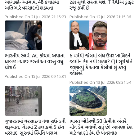
આગાહી- આગામી 48 કલાકમાં
ટકા સુધી સસ્તા થશે, TRAIએ ડ્રાફ્ટ
અતિભારે વરસાદની શક્યતા
રજૂ કર્યો છે
Published On 21 Jul 2026 21:15:23
Published On 12 Jul 2026 21:15:36
ભારતીય રેલવે: AC કોચમાં અપાતા
6 વર્ષથી જેલમાં બંધ ઉમર ખાલિદને
ધાબળા-ચાદર કરતાં આ વસ્તુ વધુ
જામીન કેમ નથી મળ્યા? CJI સૂર્યકાંતે
ચોરાઈ
જણાવ્યું કે આવા કેસોમાં શું કરવું
જોઈએ
Published On 15 Jul 2026 09:15:31
Published On 13 Jul 2026 08:31:54
ગુજરાતમાં વરસાદના નવા રાઉન્ડની
ભારત બોર્ડરથી 50 કિમીના અંતરે
શરૂઆત, ખેડામાં 2 કલાકમાં 5 ઇંચ
ચીન ડેમ બનાવી રહ્યું છે! આપણા દેશ
વરસાદ, સુરતમાં સ્થિતિ ખરાબ
માટે જાણો કેમ છે ખતરનાક