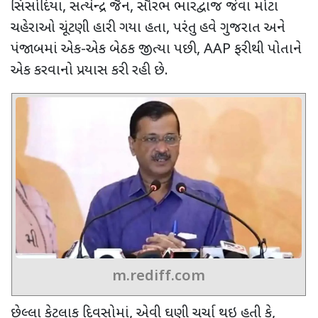
સિસોદિયા
,
સત્યેન્દ્ર જૈન
,
સૌરભ ભારદ્વાજ જેવા મોટા
ચહેરાઓ ચૂંટણી હારી ગયા હતા
,
પરંતુ હવે ગુજરાત અને
પંજાબમાં એક-એક બેઠક જીત્યા પછી
, AAP
ફરીથી પોતાને
એક કરવાનો પ્રયાસ કરી રહી છે.
m.rediff.com
છેલ્લા કેટલાક દિવસોમાં
,
એવી ઘણી ચર્ચા થઇ હતી કે
,