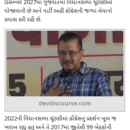
ડિસેમ્બર
2027
માં ગુજરાતમાં વિધાનસભા ચૂંટણીઓ
યોજાવાની છે અને પાર્ટી અહીં કોંગ્રેસની જગ્યા લેવાનો
પ્રયાસ કરી રહી છે.
devdiscourse.com
2022
ની વિધાનસભા ચૂંટણીમાં કોંગ્રેસનું પ્રદર્શન ખૂબ જ
ખરાબ રહ્યું હતું અને તે
2017
માં જીતેલી
99
બેઠકોની