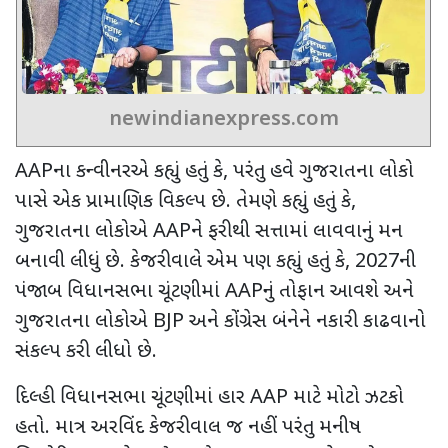
newindianexpress.com
AAP
ના કન્વીનરએ કહ્યું હતું કે
,
પરંતુ હવે ગુજરાતના લોકો
પાસે એક પ્રામાણિક વિકલ્પ છે. તેમણે કહ્યું હતું કે
,
ગુજરાતના લોકોએ
AAP
ને ફરીથી સત્તામાં લાવવાનું મન
બનાવી લીધું છે. કેજરીવાલે એમ પણ કહ્યું હતું કે
, 2027
ની
પંજાબ વિધાનસભા ચૂંટણીમાં
AAP
નું તોફાન આવશે અને
ગુજરાતના લોકોએ
BJP
અને કોંગ્રેસ બંનેને નકારી કાઢવાનો
સંકલ્પ કરી લીધો છે.
દિલ્હી વિધાનસભા ચૂંટણીમાં હાર
AAP
માટે મોટો ઝટકો
હતો. માત્ર અરવિંદ કેજરીવાલ જ નહીં પરંતુ મનીષ