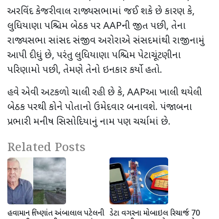
અરવિંદ કેજરીવાલ રાજ્યસભામાં જઈ શકે છે કારણ કે
,
લુધિયાણા પશ્ચિમ બેઠક પર
AAP
ની જીત પછી
,
તેના
રાજ્યસભા સાંસદ સંજીવ અરોરાએ સંસદમાંથી રાજીનામું
આપી દીધું છે
,
પરંતુ લુધિયાણા પશ્ચિમ પેટાચૂંટણીના
પરિણામો પછી
,
તેમણે તેનો ઇનકાર કર્યો હતો.
હવે એવી અટકળો ચાલી રહી છે કે
, AAP
આ ખાલી થયેલી
બેઠક પરથી કોને પોતાનો ઉમેદવાર બનાવશે. પંજાબના
પ્રભારી મનીષ સિસોદિયાનું નામ પણ ચર્ચામાં છે.
Related Posts
હવામાન નિષ્ણાંત અંબાલાલ પટેલની
ડેટા વગરના મોબાઇલ રિચાર્જ 70