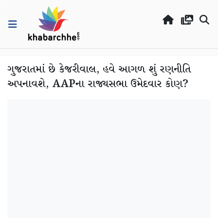
ગુજરાતમાં છે કેજરીવાલ, હવે આગળ શું રણનીતિ
અપનાવશે, AAPના રાજ્યસભા ઉમેદવાર કોણ?