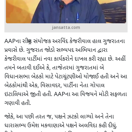
jansatta.com
AAP
ના રાષ્ટ્રીય સંયોજક અરવિંદ કેજરીવાલ હાલ ગુજરાતના
પ્રવાસે છે. ગુજરાત જોડો સભ્યપદ અભિયાન દ્વારા
કેજરીવાલ પાર્ટીમાં નવા કાર્યકરોને દાખલ કરી રહ્યા છે. અહીં
તમને બતાવી દઈએ કે
,
તાજેતરમાં ગુજરાતમાં બે
વિધાનસભા બેઠકો માટે પેટાચૂંટણીઓ યોજાઈ હતી અને આ
બેઠકોમાંથી એક
,
વિસાવદર
,
પાર્ટીના નેતા ગોપાલ
ઇટાલિયાએ જીતી હતી.
AAP
ના આ વિજયને મોટી સફળતા
ગણાવી હતી.
જોકે
,
આ પછી તરત જ
,
પક્ષને ઝટકો લાગ્યો અને તેના
ધારાસભ્ય ઉમેશ મકવાણાએ પક્ષને અલવિદા કહી દીધું.