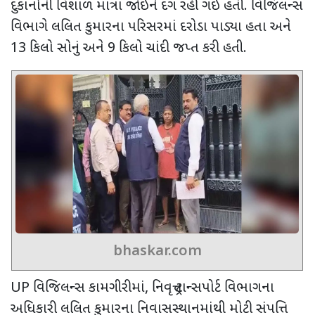
દુકાનોની વિશાળ માત્રા જોઈને દંગ રહી ગઈ હતી. વિજિલન્સ
વિભાગે લલિત કુમારના પરિસરમાં દરોડા પાડ્યા હતા અને
13
કિલો સોનું અને
9
કિલો ચાંદી જપ્ત કરી હતી.
bhaskar.com
UP
વિજિલન્સ કામગીરીમાં
,
નિવૃત્ત ટ્રાન્સપોર્ટ વિભાગના
અધિકારી લલિત કુમારના નિવાસસ્થાનમાંથી મોટી સંપત્તિ