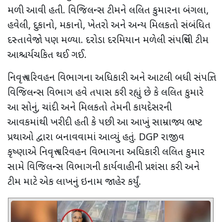
મળી આવી હતી. વિજિલન્સ ટીમને લલિત કુમારના બંગલા
,
હવેલી
,
દુકાનો
,
મકાનો
,
ખેતરો અને અન્ય મિલકતો સંબંધિત
દસ્તાવેજો પણ મળ્યા. દરોડા દરમિયાન મળેલી સંપત્તિથી ટીમ
આશ્ચર્યચકિત થઈ ગઈ.
નિવૃત્ત પરિવહન વિભાગના અધિકારી અને આટલી બધી સંપત્તિ.
વિજિલન્સ વિભાગ હવે તપાસ કરી રહ્યું છે કે લલિત કુમારે
આ સોનું
,
ચાંદી અને મિલકતો તેમની કાયદેસરની
આવકમાંથી ખરીદી હતી કે પછી આ આખું સામ્રાજ્ય ભ્રષ્ટ
પ્રથાઓ દ્વારા બનાવવામાં આવ્યું હતું.
DGP
રાજીવ
કૃષ્ણાએ નિવૃત્ત પરિવહન વિભાગના અધિકારી લલિત કુમાર
સામે વિજિલન્સ વિભાગની કાર્યવાહીની પ્રશંસા કરી અને
ટીમ માટે એક લાખનું ઇનામ જાહેર કર્યું.