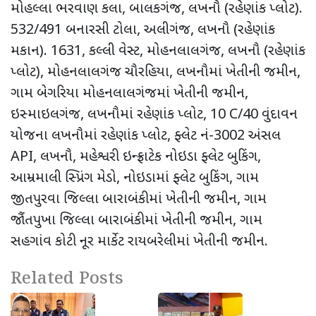
મોહલ્લા ભરવાણ કલા
,
બાલકગંજ
,
લખનૌ (રહેણાંક પ્લોટ).
532/491
બનારસી ટોલા
,
અલીગંજ
,
લખનૌ (રહેણાંક
મકાન).
1631,
કલ્લી વેસ્ટ
,
મોહનલાલગંજ
,
લખનૌ (રહેણાંક
પ્લોટ)
,
મોહનલાલગંજ ચૌરહિયા
,
લખનૌમાં ખેતીની જમીન
,
ગામ બેગરિયા મોહનલાલગંજમાં ખેતીની જમીન
,
ઇસ્માઇલગંજ
,
લખનૌમાં રહેણાંક પ્લોટ
, 10 C/40
વુંદાવન
યોજના લખનૌમાં રહેણાંક પ્લોટ
,
ફ્લેટ નં-
3002
અંસલ
API,
લખનૌ
,
મહેશ્વરી ઇન્ફ્રાટેક નોઇડા ફ્લેટ બુકિંગ
,
આમ્રમાલી સ્પ્રિંગ મેડો
,
નોઇડામાં ફ્લેટ બુકિંગ
,
ગામ
જીતપુરવા જિલ્લા બારાબંકીમાં ખેતીની જમીન
,
ગામ
જૌંતપુખા જિલ્લા બારાબંકીમાં ખેતીની જમીન
,
ગામ
સહગાંવ કોટી નૂર માર્કેટ રાયબરેલીમાં ખેતીની જમીન.
Related Posts