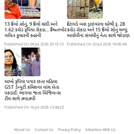
13 કિલો સોનું, 9 કિલો ચાંદી અને
રિટાયર્ડ બસ ડ્રાઇવરના ઘરેથી રૂ. 28
1.62 કરોડ રૂપિયા રોકડા... રિશ્વતખોર
કરોડ રોકડા અને 15 કિલો સોનું મળ્યું;
લલિત કુમારની કહાની
આરોપીના સંબંધીનું નેતા સાથે જોડાણ
Published On 09 Jul 2026 20:15:13
Published On 30 Jul 2026 16:06:44
લાખો રૂપિયા પગાર છતા મહિલા
GST ડેપ્યુટી કમિશનર લાંચ લેતા
પકડાઈ; ભાગવા જતા વિજિલન્સ
ટીમ સાથે ઝપાઝપી
Published On 16 Jul 2026 12:44:22
About Us
Contact Us
Privacy Policy
Advertise With Us