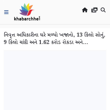
નિવૃત્ત અધિકારીના ઘરે મળ્યો ખજાનો, 13 કિલો સોનું,
9 કિલો ચાંદી અને 1.62 કરોડ રોકડા અને...