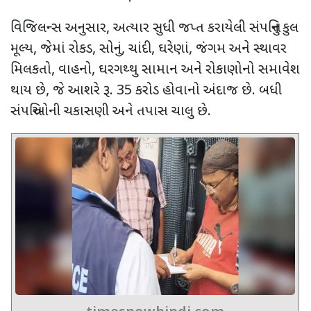
વિજિલન્સ અનુસાર
,
અત્યાર સુધી જપ્ત કરાયેલી સંપત્તિનું કુલ
મૂલ્ય
,
જેમાં રોકડ
,
સોનું
,
ચાંદી
,
ઘરેણાં
,
જંગમ અને સ્થાવર
મિલકતો
,
વાહનો
,
ઘરગથ્થુ સામાન અને રોકાણોનો સમાવેશ
થાય છે
,
જે આશરે રૂ.
35
કરોડ હોવાનો અંદાજ છે. બધી
સંપત્તિઓની ચકાસણી અને તપાસ ચાલુ છે.