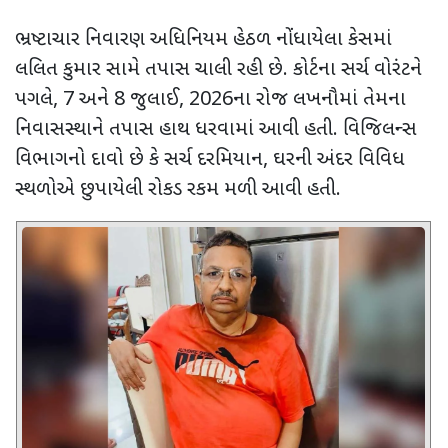
ભ્રષ્ટાચાર નિવારણ અધિનિયમ હેઠળ નોંધાયેલા કેસમાં
લલિત કુમાર સામે તપાસ ચાલી રહી છે. કોર્ટના સર્ચ વોરંટને
પગલે
, 7
અને
8
જુલાઈ
, 2026
ના રોજ લખનૌમાં તેમના
નિવાસસ્થાને તપાસ હાથ ધરવામાં આવી હતી. વિજિલન્સ
વિભાગનો દાવો છે કે સર્ચ દરમિયાન
,
ઘરની અંદર વિવિધ
સ્થળોએ છુપાયેલી રોકડ રકમ મળી આવી હતી.