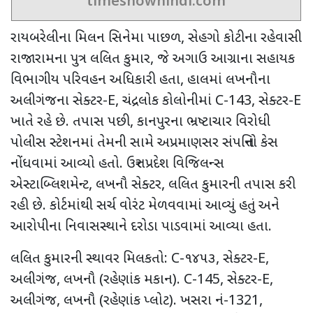
timesnowhindi.com
રાયબરેલીના મિલન સિનેમા પાછળ
,
સેહગો કોટીના રહેવાસી
રાજારામના પુત્ર લલિત કુમાર
,
જે અગાઉ આગ્રાના સહાયક
વિભાગીય પરિવહન અધિકારી હતા
,
હાલમાં લખનૌના
અલીગંજના સેક્ટર-
E,
ચંદ્રલોક કોલોનીમાં
C-143,
સેક્ટર-
E
ખાતે રહે છે. તપાસ પછી
,
કાનપુરના ભ્રષ્ટાચાર વિરોધી
પોલીસ સ્ટેશનમાં તેમની સામે અપ્રમાણસર સંપત્તિનો કેસ
નોંધવામાં આવ્યો હતો. ઉત્તર પ્રદેશ વિજિલન્સ
એસ્ટાબ્લિશમેન્ટ
,
લખનૌ સેક્ટર
,
લલિત કુમારની તપાસ કરી
રહી છે. કોર્ટમાંથી સર્ચ વોરંટ મેળવવામાં આવ્યું હતું અને
આરોપીના નિવાસસ્થાને દરોડા પાડવામાં આવ્યા હતા.
લલિત કુમારની સ્થાવર મિલકતો:
C-
૧૪૫૩
,
સેક્ટર-
E,
અલીગંજ
,
લખનૌ (રહેણાંક મકાન).
C-145,
સેક્ટર-
E,
અલીગંજ
,
લખનૌ (રહેણાંક પ્લોટ). ખસરા નં-
1321,