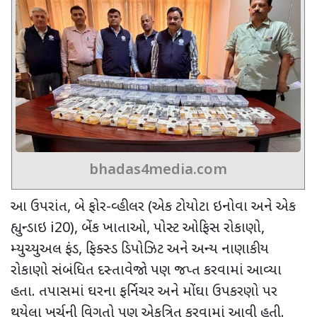
bhadas4media.com
આ ઉપરાંત
,
બે ફોર-વ્હીલર (એક ટોયોટા ઇનોવા અને એક
હ્યુન્ડાઇ
i20),
બેંક ખાતાઓ
,
પોસ્ટ ઓફિસ રોકાણો
,
મ્યુચ્યુઅલ ફંડ
,
ફિક્સ્ડ ડિપોઝિટ અને અન્ય નાણાકીય
રોકાણો સંબંધિત દસ્તાવેજો પણ જપ્ત કરવામાં આવ્યા
હતા. તપાસમાં ઘરના ફર્નિચર અને મોંઘા ઉપકરણો પર
થયેલા ખર્ચની વિગતો પણ એકત્રિત કરવામાં આવી હતી.