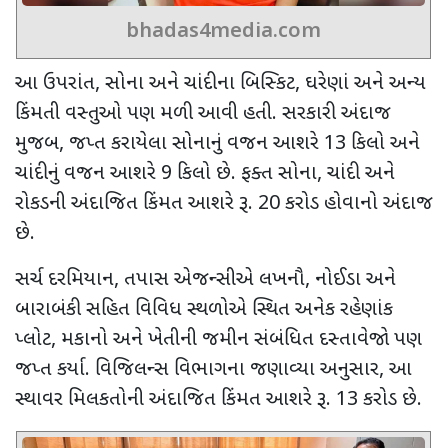
bhadas4media.com
આ ઉપરાંત
,
સોના અને ચાંદીના બિસ્કિટ
,
ઘરેણાં અને અન્ય
કિંમતી વસ્તુઓ પણ મળી આવી હતી. સરકારી અંદાજ
મુજબ
,
જપ્ત કરાયેલા સોનાનું વજન આશરે
13
કિલો અને
ચાંદીનું વજન આશરે
9
કિલો છે. ફક્ત સોના
,
ચાંદી અને
રોકડની અંદાજિત કિંમત આશરે રૂ.
20
કરોડ હોવાનો અંદાજ
છે.
સર્ચ દરમિયાન
,
તપાસ એજન્સીએ લખનૌ
,
નોઈડા અને
બારાબંકી સહિત વિવિધ સ્થળોએ સ્થિત અનેક રહેણાંક
પ્લોટ
,
મકાનો અને ખેતીની જમીન સંબંધિત દસ્તાવેજો પણ
જપ્ત કર્યા. વિજિલન્સ વિભાગના જણાવ્યા અનુસાર
,
આ
સ્થાવર મિલકતોની અંદાજિત કિંમત આશરે રૂ.
13
કરોડ છે.