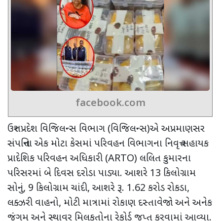
facebook.com
ઉત્તર પ્રદેશ વિજિલન્સ વિભાગ (વિજિલન્સ)એ અપ્રમાણસર
સંપત્તિના એક મોટા કેસમાં પરિવહન વિભાગના નિવૃત્ત સહાયક
પ્રાદેશિક પરિવહન અધિકારી (
ARTO)
લલિત કુમારના
પરિસરમાં બે દિવસ દરોડા પાડ્યા. આશરે
13
કિલોગ્રામ
સોનું
, 9
કિલોગ્રામ ચાંદી
,
આશરે રૂ.
1.62
કરોડ રોકડા
,
લક્ઝરી વાહનો
,
મોટી માત્રામાં રોકાણ દસ્તાવેજો અને અનેક
જંગમ અને સ્થાવર મિલકતોના રેકોર્ડ જપ્ત કરવામાં આવ્યા.