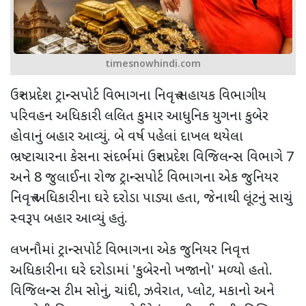
timesnowhindi.com
ઉત્તર પ્રદેશ ટ્રાન્સપોર્ટ વિભાગના નિવૃત્ત સહાયક વિભાગીય
પરિવહન અધિકારી લલિત કુમાર આધુનિક યુગના કુબેર
હોવાનું બહાર આવ્યું. બે વર્ષ પહેલાં દાખલ થયેલા
ભ્રષ્ટાચારના કેસના સંદર્ભમાં ઉત્તર પ્રદેશ વિજિલન્સ વિભાગે
7
અને
8
જુલાઈના રોજ ટ્રાન્સપોર્ટ વિભાગના એક જુનિયર
નિવૃત્ત અધિકારીના ઘરે દરોડા પાડ્યા હતા
,
જેનાથી લૂંટનું સાચું
સ્વરૂપ બહાર આવ્યું હતું.
લખનૌમાં ટ્રાન્સપોર્ટ વિભાગના એક જુનિયર નિવૃત્ત
અધિકારીના ઘરે દરોડામાં
'
કુબેરનો ખજાનો
'
મળ્યો હતો.
વિજિલન્સ ટીમ સોનું
,
ચાંદી
,
ઝવેરાત
,
પ્લોટ
,
મકાનો અને