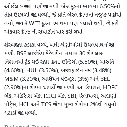
ઓઈલ બજારમાં પણ જોવા મળી. બ્રેન્ટ ક્રૂડના ભાવમાં
6.50%
નો
તીવ્ર ઉછાળો જોવા મળ્યો
,
જે પ્રતિ બેરલ
$79
ની નજીક પહોંચી
ગયો
,
જ્યારે
WTI
ક્રૂડના ભાવમાં પણ વધારો થયો
,
જે ફરી
એકવાર
$75
ની સપાટીને પાર કરી ગયો.
શેરબજારના કડાકા વચ્ચે
,
બધી શ્રેણીઓમાં ઉથલપાથલ જોવા
મળી.
BSE
લાર્જકેપ કેટેગરીના તમામ
30
શેર લાલ
નિશાનમાં ટ્રેડ થઈ રહ્યા હતા. ઈન્ડિગો (
5.50%),
મારુતિ
(
4.60%), HUL (3.50%),
બજાજ ફાઇનાન્સ (
3.48%),
M&M (3.20%),
એશિયન પેઇન્ટ્સ (
3%)
અને
BEL
(2.90%)
ના શેરમાં ઘટાડો જોવા મળ્યો. આ ઉપરાંત
, HDFC
બેંક
,
એક્સિસ બેંક
, ICICI
બેંક
, SBI,
રિલાયન્સ
,
અદાણી
પોર્ટ્સ
, HCL
અને
TCS
જેવા મુખ્ય શેરોમાં
2%
થી વધુનો
ઘટાડો જોવા મળ્યો.