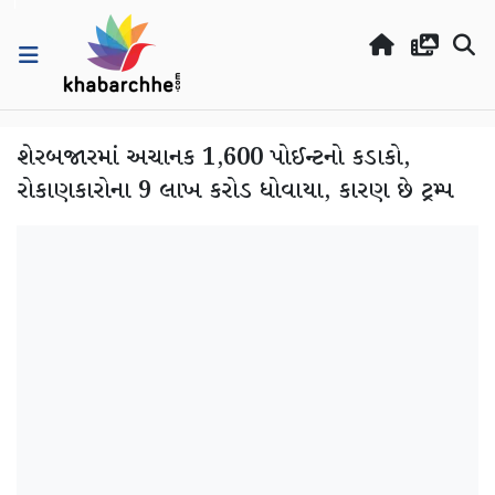
શેરબજારમાં અચાનક 1,600 પોઈન્ટનો કડાકો,
રોકાણકારોના 9 લાખ કરોડ ધોવાયા, કારણ છે ટ્રમ્પ