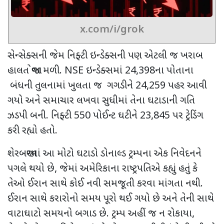
x.com/i/grok
સેન્સેક્સની જેમ નિફ્ટી ઇન્ડેક્સની પણ એટલી જ ખરાબ
હાલત જોવા મળી.
NSE
ઇન્ડેક્સમાં 24,398ના પોતાના
બંધની તુલનામાં ખુલતા જ ગગડીને 24,259 પહર આવી
ગયો અને સમાચાર લખવા સુધીમાં તેના ઘટાડાની ગતિ
ઝડપી બની. નિફ્ટી
550
પોઈન્ટ ઘટીને
23,845
પર ટ્રેડિંગ
કરી રહ્યો હતો.
શેરબજારમાં આ મોટો ઘટાડો ડોનાલ્ડ ટ્રમ્પના એક નિવેદનને
પગલે થયો છે
,
જેમાં અમેરિકાના રાષ્ટ્રપતિએ કહ્યું હતું કે
તેઓ ઈરાન સાથે કોઈ નવી સમજૂતી કરવા માંગતા નથી.
ઈરાન સાથે કરારોનો સમય પૂરો થઈ ગયો છે અને તેની સાથે
વાટાઘાટો સમયનો બગાડ છે. ટ્રમ્પ અહીં જ ન રોકાયા,