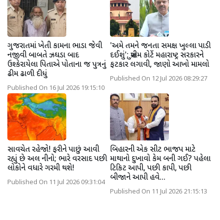
ગુજરાતમાં ખેતી કામના ભાડા જેવી
'અમે તમને જનતા સમક્ષ ખુલ્લા પાડી
નજીવી બાબતે ઝઘડા બાદ
દઈશું'; સુપ્રીમ કોર્ટે મહારાષ્ટ્ર સરકારને
ઉશ્કેરાયેલા પિતાએ પોતાના જ પુત્રનું
ફટકાર લગાવી, જાણો આખો મામલો
ઢીમ ઢાળી દીધું
Published On 12 Jul 2026 08:29:27
Published On 16 Jul 2026 19:15:10
સાવચેત રહેજો! ફરીને પાછું આવી
બિહારની એક સીટ ભાજપ માટે
રહ્યું છે અલ નીનો; ભારે વરસાદ પછી
માથાનો દુખાવો કેમ બની ગઈ? પહેલા
લોકોને વધારે ગરમી થશે!
ટિકિટ આપી, પછી કાપી, પછી
બીજાને આપી હવે...
Published On 11 Jul 2026 09:31:04
Published On 11 Jul 2026 21:15:13