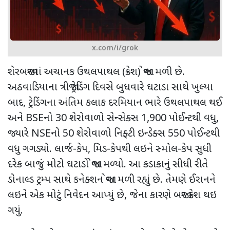
x.com/i/grok
શેરબજારમાં અચાનક ઉથલપાથલ (ક્રેશ) જોવા મળી છે.
અઠવાડિયાના ત્રીજા ટ્રેડિંગ દિવસે બુધવારે ઘટાડા સાથે ખુલ્યા
બાદ
,
ટ્રેડિંગના અંતિમ કલાક દરમિયાન ભારે ઉથલપાથલ થઈ
અને
BSE
નો
30
શેરોવાળો સેન્સેક્સ
1,900
પોઈન્ટથી વધુ
,
જ્યારે
NSE
નો
50
શેરોવાળો નિફ્ટી ઇન્ડેક્સ
550
પોઈન્ટથી
વધુ ગગડ્યો. લાર્જ-કેપ
,
મિડ-કેપથી લઇને સ્મોલ-કેપ સુધી
દરેક બાજું મોટો ઘટાડો જોવા મળ્યો. આ કડાકાનું સીધી રીતે
ડોનાલ્ડ ટ્રમ્પ સાથે કનેક્શન જોવા મળી રહ્યું છે. તેમણે ઈરાનને
લઇને એક મોટું નિવેદન આપ્યું છે
,
જેના કારણે બજાર ક્રેશ થઇ
ગયું.