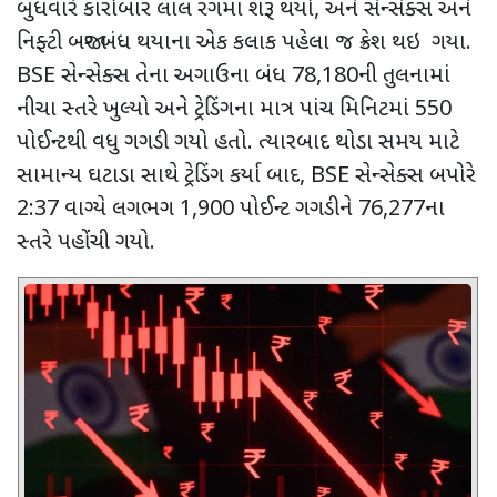
બુધવારે કારોબાર લાલ રંગમાં શરૂ થયો
,
અને સેન્સેક્સ અને
નિફ્ટી બજાર બંધ થયાના એક કલાક પહેલા જ ક્રેશ થઇ ગયા.
BSE
સેન્સેક્સ તેના અગાઉના બંધ
78,180
ની તુલનામાં
નીચા સ્તરે ખુલ્યો અને
ટ્રેડિંગના માત્ર પાંચ મિનિટમાં
550
પોઈન્ટથી વધુ ગગડી ગયો હતો. ત્યારબાદ થોડા સમય માટે
સામાન્ય ઘટાડા સાથે ટ્રેડિંગ કર્યા બાદ
, BSE
સેન્સેક્સ બપોરે
2:37
વાગ્યે લગભગ
1,900
પોઈન્ટ ગગડીને
76,277
ના
સ્તરે પહોંચી ગયો.