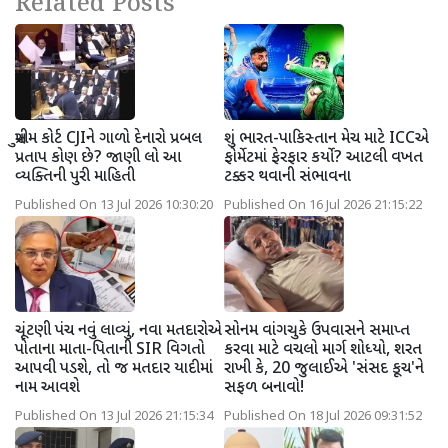
Related Posts
સુપ્રીમ કોર્ટ CJIને ગાળો દેનારો પ્રબલ
શું ભારત-પાકિસ્તાન મેચ માટે ICCએ
પ્રતાપ કોણ છે? જાણી લો આ
ફોર્મેટમાં ફેરફાર કર્યો? આટલી વખત
વ્યક્તિની પુરી માહિતી
ટક્કર થવાની સંભાવના
Published On 13 Jul 2026 10:30:20
Published On 16 Jul 2026 21:15:22
ચૂંટણી પંચ નવું લાવ્યું, નવા મતદારોએ
સોનમ વાંગચુકે ઉપવાસને સમાપ્ત
પોતાના માતા-પિતાની SIR વિગતો
કરવા માટે વચલો માર્ગ શોધ્યો, શરત
આપવી પડશે, તો જ મતદાર યાદીમાં
રાખી કે, 20 જુલાઈએ 'સંસદ કૂચ'ને
નામ આવશે
સફળ બનાવો!
Published On 13 Jul 2026 21:15:34
Published On 18 Jul 2026 09:31:52