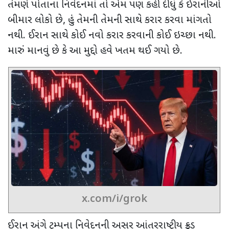
તેમણે પોતાના નિવેદનમાં તો એમ પણ કહી દીધું કે ઈરાનીઓ
બીમાર લોકો
છે, હું તેમની તેમની સાથે કરાર કરવા માંગતો
નથી. ઈરાન સાથે કોઈ નવો કરાર કરવાની કોઈ ઇચ્છા નથી.
મારું માનવું છે કે આ મુદ્દો હવે ખતમ થઈ ગયો છે.
x.com/i/grok
ઈરાન અંગે ટ્રમ્પના નિવેદનની અસર આંતરરાષ્ટ્રીય ક્રૂડ