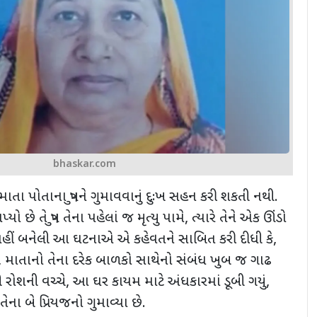
bhaskar.com
ાતા પોતાના પુત્રને ગુમાવવાનું દુઃખ સહન કરી શકતી નથી.
ો છે તે પુત્ર તેના પહેલાં જ મૃત્યુ પામે
,
ત્યારે તેને એક ઊંડો
હીં બનેલી આ ઘટનાએ એ કહેવતને સાબિત કરી દીધી કે
,
,
માતાનો તેના દરેક બાળકો સાથેનો સંબંધ ખુબ જ ગાઢ
 રોશની વચ્ચે
,
આ ઘર કાયમ માટે અંધકારમાં ડૂબી ગયું
,
ના બે પ્રિયજનો ગુમાવ્યા છે.