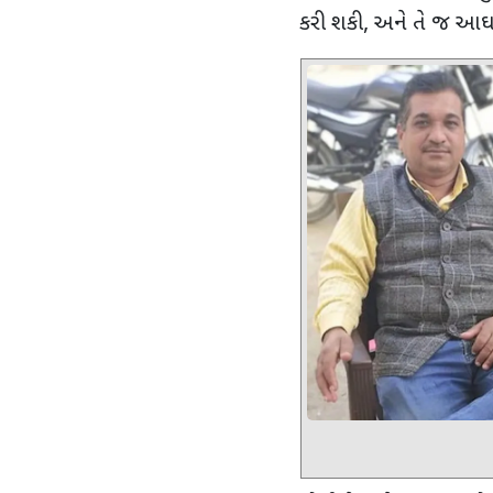
કરી શકી
,
અને તે જ આઘા