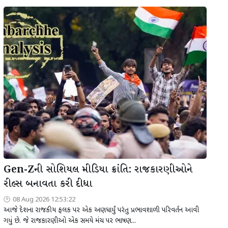
Gen-Zની સોશિયલ મીડિયા ક્રાંતિ: રાજકારણીઓને
રીલ્સ બનાવતા કરી દીધા
08 Aug 2026 12:53:22
આજે દેશના રાજકીય ફલક પર એક અણધાર્યું પરંતુ પ્રભાવશાળી પરિવર્તન આવી
ગયું છે. જે રાજકારણીઓ એક સમયે મંચ પર ભાષણ...