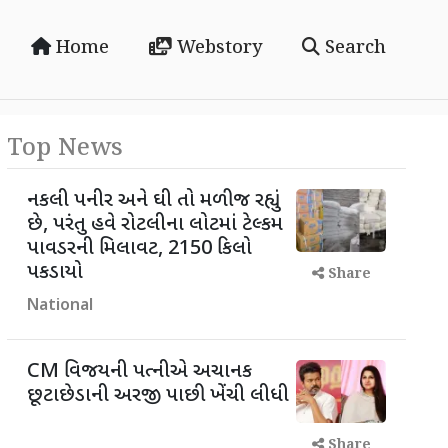
Home
Webstory
Search
Top News
નકલી પનીર અને ઘી તો મળી જ રહ્યું
છે, પરંતુ હવે રોટલીના લોટમાં ટેલ્કમ
પાવડરની મિલાવટ, 2150 કિલો
પકડાયો
Share
National
CM વિજયની પત્નીએ અચાનક
છૂટાછેડાની અરજી પાછી ખેંચી લીધી
Share