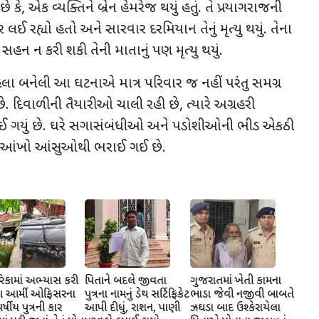
ે કે
,
એક વ્યક્તિને બ્રેન હેમરેજ થયું હતું. તે પ્રયાગરાજની
ઈ રહ્યો હતો અને સારવાર દરમિયાન તેનું મૃત્યુ થયું. તેના
 સહન ન કરી શકી તેની માતાનું પણ મૃત્યુ થયું.
લા બનેલી આ ઘટનાએ માત્ર પરિવાર જ નહીં પરંતુ સમગ્ર
ં છે. દિવાળીની તૈયારીઓ ચાલી રહી છે
,
ત્યારે અગ્રહરી
ાઈ ગયું છે. ઘરે સગાસંબંધીઓ અને પડોશીઓની ભીડ એકઠી
આંખો આંસુઓથી ભરાઈ ગઈ છે.
િકામાં અભ્યાસ કરી
પિતાને બદલે જીવતા
ગુજરાતમાં ખેતી કામના
ા આર્મી ઓફિસરના
પુત્રના નામનું ડેથ સર્ટિફિકેટ
ભાડા જેવી નજીવી બાબતે
્ષીય પુત્રની કાર
આપી દીધું, રાશન, પાણી
ઝઘડા બાદ ઉશ્કેરાયેલા