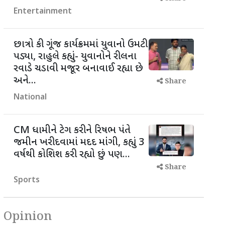
Entertainment
છાત્રો કી ગૂંજ કાર્યક્રમમાં યુવાનો ઉમટી
પડ્યા, રાહુલે કહ્યું- યુવાનોને રીલના
રવાડે ચડાવી મજૂર બનાવાઈ રહ્યા છે
અને...
Share
National
CM ધામીને ટેગ કરીને રિષભ પંતે
જમીન ખરીદવામાં મદદ માંંગી, કહ્યું 3
વર્ષથી કોશિશ કરી રહ્યો છું પણ...
Share
Sports
Opinion