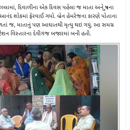
િલ્લામાં
,
દિવાળીના એક દિવસ પહેલા જ માતા અને પુત્રના
ો આનંદ શોકમાં ફેરવાઈ ગયો. બ્રેન હેમરેજના કારણે પોતાના
મળતાં જ
,
માતાનું પણ આઘાતથી મૃત્યુ થઇ ગયું. આ સમગ્ર
ેશન વિસ્તારના દેવીગંજ બજારમાં બની હતી.