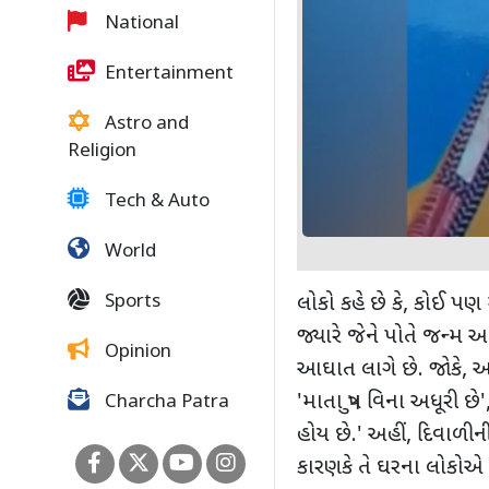
National
Entertainment
Astro and
Religion
Tech & Auto
World
Sports
લોકો કહે છે કે
,
કોઈ પણ મ
જ્યારે જેને પોતે જન્મ આપ્ય
Opinion
આઘાત લાગે છે. જોકે
,
અ
'
માતા પુત્ર વિના અધૂરી છે
'
Charcha Patra
હોય છે.
'
અહીં
,
દિવાળીની
કારણકે તે ઘરના લોકોએ તે