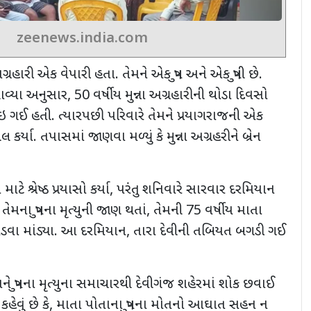
zeenews.india.com
અગ્રહારી એક વેપારી હતા. તેમને એક પુત્ર અને એક પુત્રી છે.
ાવ્યા અનુસાર
, 50
વર્ષીય મુન્ના અગ્રહારીની થોડા દિવસો
ગઈ હતી. ત્યારપછી પરિવારે તેમને પ્રયાગરાજની એક
ર્યા. તપાસમાં જાણવા મળ્યું કે મુન્ના અગ્રહરીને બ્રેન
ે શ્રેષ્ઠ પ્રયાસો કર્યા
,
પરંતુ શનિવારે સારવાર દરમિયાન
ં. તેમના પુત્રના મૃત્યુની જાણ થતાં
,
તેમની
75
વર્ષીય માતા
 રડવા માંડ્યા. આ દરમિયાન
,
તારા દેવીની તબિયત બગડી ગઈ
પુત્રના મૃત્યુના સમાચારથી દેવીગંજ શહેરમાં શોક છવાઈ
હેવું છે કે
,
માતા પોતાના પુત્રના મોતનો આઘાત સહન ન