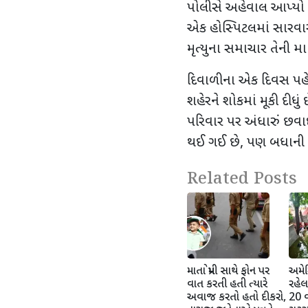
પોલીસે અહેવાલ આપ્યો છ
એક હોસ્પિટલમાં સારવાર લ
મૃત્યુના સમાચાર તેની મા
દિવાળીના એક દિવસ પહે
શહેરને શોકમાં મૂકી દીધુ
પરિવાર પર અંધારું છવ
થઈ ગઈ છે
,
પણ બધાની 
Related Posts
માતા પ્રેમી સાથે ફોન પર
અમેર
વાત કરતી હતી ત્યારે
રહેલ
અવાજ કરતો હતો દીકરો,
20 વર