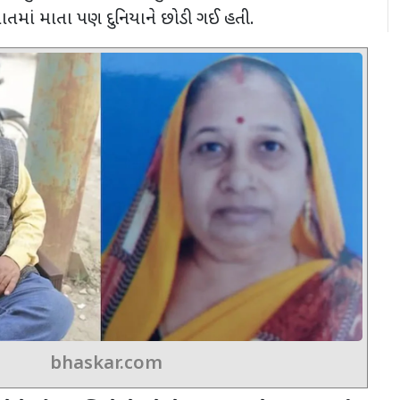
તમાં માતા પણ દુનિયાને છોડી ગઈ હતી.
bhaskar.com