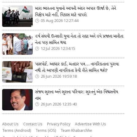
મારા ભારતના યુવાનો આપની અંદર અપાર ઊર્જા છે, તેને
વિક્ષેપ માટે નહીં, વિકાસ માટે વાપરો
05 Aug 2026 12:27:44
હર્ષ સંઘવી ઉત્સાહી યુવા નેતા તો રહ્યા અને હવે પ્રજાના માનીતા
નેતા પણ સાબિત થયા
12 Jul 2026 12:34:15
પાસપોર્ટ, આધાર કાર્ડ, મતદાર પત્ર... નાગરિકતાના પુરાવા
નથી તો આપણી નાગરિકતા કેવી રીતે સાબિત થશે?
26 Jun 2026 19:59:18
સંજય સુરાના અને સુરાના પરિવાર: સુરતનું એક વિશ્વસનીય
નામ
26 Jun 2026 12:35:40
About Us
Contact Us
Privacy Policy
Advertise With Us
Terms (Android)
Terms (iOS)
Team Khabarchhe