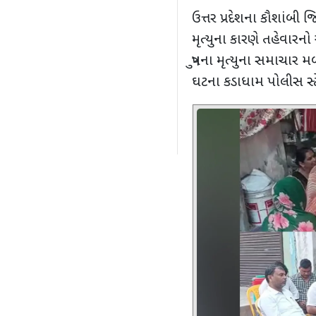
ઉત્તર પ્રદેશના કૌશાંબી જ
મૃત્યુના કારણે તહેવારન
પુત્રના મૃત્યુના સમાચાર 
ઘટના કડાધામ પોલીસ સ્ટ