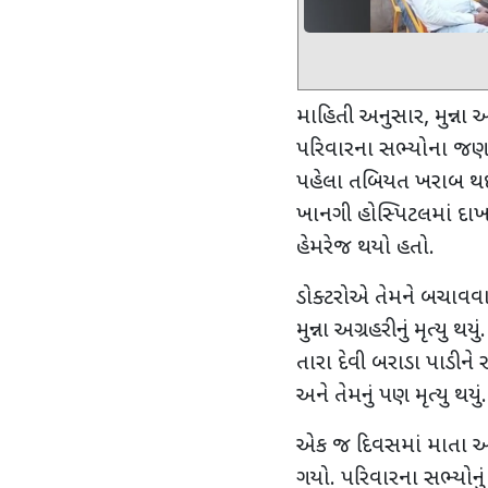
માહિતી અનુસાર
,
મુન્ના 
પરિવારના સભ્યોના જણ
પહેલા તબિયત ખરાબ થઇ 
ખાનગી હોસ્પિટલમાં દાખલ ક
હેમરેજ થયો હતો.
ડોક્ટરોએ તેમને બચાવવા માટ
મુન્ના અગ્રહરીનું મૃત્યુ થયુ
તારા દેવી બરાડા પાડીને
અને તેમનું પણ મૃત્યુ થયું.
એક જ દિવસમાં માતા અને 
ગયો. પરિવારના સભ્યોનું ક