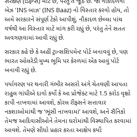
સંરક્ષણ (ડિફેન્સ) માટે છે
,
પરંતુ તે જૂઠ છે. જો નૌકાદળના
બેઝ
'INS
બાઝ
' (INS Baaz)
નો વિસ્તાર કરવો હોય
,
તો
અમે સરકારને સંપૂર્ણ ટેકો આપીશું. નૌકાદળ છેલ્લા પાંચ
વર્ષથી આ વિસ્તાર માટે માંગ કરી રહ્યું છે
,
પરંતુ તેને સતત
અવગણવામાં આવી રહ્યું છે.
સરકાર કહે છે કે અહીં ટ્રાન્સશિપમેન્ટ પોર્ટ બનાવવું છે
,
પણ
ભારત ઓલરેડી મુખ્ય ભૂમિ પર કેરળમાં એક આવું પોર્ટ
બનાવી રહ્યું છે.
પર્યાવરણ પર થનારી ગંભીર અસરો અંગે ચેતવણી આપતા
રાહુલ ગાંધીએ દાવો કર્યો કે આ પ્રોજેક્ટ માટે 1.5 કરોડ વૃક્ષો
કાપી નાખવામાં આવશે
,
કોરલ રીફ્સને સત્તાવાર
નકશાઓમાંથી જ ‘ભૂંસી નાખવામાં’ આવશે
,
અને સૈનિકો
તેમજ આદિવાસીઓને તેમના ઘરોમાંથી વિસ્થાપિત કરવામાં
આવશે. તેમણે સીધો પ્રહાર કરતા આક્ષેપ કર્યો: