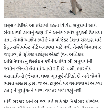
રાહુલ ગાંધીએ આ પ્રદેશમાં રહેતા વિવિધ સમુદાયો સાથે
સંવાદ કર્યો હોવાનું જણાવીને અનેક ગંભીર મુદ્દાઓ ઉઠાવ્યા
હતા. તેમણે આક્ષેપ કર્યો કે આ પ્રોજેક્ટ દેશના સંરક્ષણ માટે
કે ટ્રાન્સશિપમેન્ટ પોર્ટ બનાવવા માટે નથી. તેમણે વિગતવાર
જણાવ્યું કે
'
ફોરેસ્ટ રાઈટ્સ એક્ટ
' (
વન અધિકાર
અધિનિયમ) નું ઉલ્લંઘન કરીને આદિવાસી સમુદાયોની
જમીન છીનવી લેવામાં આવી રહી છે. વળી
,
ભારતીય
વસાહતીઓ (જેમાંના ઘણા ભૂતપૂર્વ સૈનિકો છે અને જેમને
ભારત સરકાર દ્વારા જ આ ટાપુઓ પર વસાવવામાં આવ્યા
હતા) ને પૂરતું અને યોગ્ય વળતર મળી રહ્યું નથી.
મોદી સરકાર અને ભાજપ કહે છે કે ગ્રેટ નિકોબાર પ્રોજેક્ટ