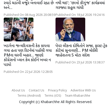
રવાડે ચડાવી મજૂર બનાવાઈ રહ્યા છે
નથી થઇ'; 'છાત્રો કી ગુંજ' કાર્યક્રમમાં
અને...
ગરજ્યા રાહુલ ગાંધી
Published On 08 Aug 2026 20:08:59
Published On 18 Jul 2026 19:24:16
ખડગેના જન્મદિવસની કેક કાપવા
પેપર લીકના દોષિતોને સજા, ફાસ્ટ-ટ્રેક
ગયા હતા પણ રિટર્નમાં પહોંચી ગયા
કોર્ટમાં સુનાવણી... PM મોદીની
PMના ઘરની બહાર... જાણો
જાહેરાતના 5 મોટા સંદેશ
કોંગ્રેસનો પ્લાન કેમ કોઈને ખબર ન
Published On 23 Jul 2026 13:38:37
પડ્યો
Published On 22 Jul 2026 12:28:05
About Us
Contact Us
Privacy Policy
Advertise With Us
Terms (Android)
Terms (iOS)
Team Khabarchhe
Copyright (c)
Khabarchhe
All Rights Reserved.