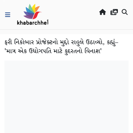
ફરી નિકોબાર પ્રોજેક્ટનો મુદ્દો રાહુલે ઉઠાવ્યો, કહ્યું–
'માત્ર એક ઉદ્યોગપતિ માટે કુદરતનો વિનાશ'