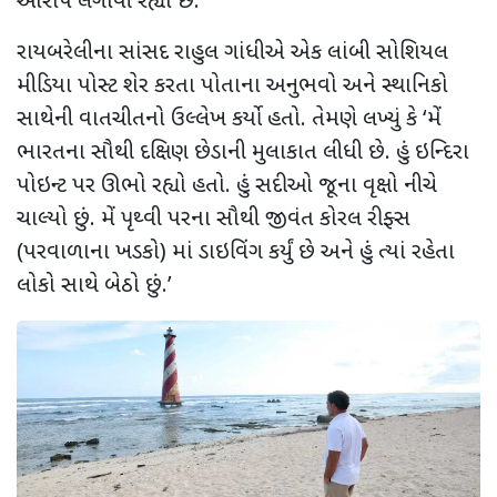
આરોપ લગાવી રહ્યો છે.
રાયબરેલીના સાંસદ રાહુલ ગાંધીએ એક લાંબી સોશિયલ
મીડિયા પોસ્ટ શેર કરતા પોતાના અનુભવો અને સ્થાનિકો
સાથેની વાતચીતનો ઉલ્લેખ કર્યો હતો. તેમણે લખ્યું
કે
‘
મેં
ભારતના સૌથી દક્ષિણ છેડાની મુલાકાત લીધી છે. હું ઇન્દિરા
પોઇન્ટ પર ઊભો રહ્યો હતો. હું સદીઓ જૂના વૃક્ષો નીચે
ચાલ્યો છું. મેં પૃથ્વી પરના સૌથી જીવંત કોરલ રીફ્સ
(પરવાળાના ખડકો) માં ડાઇવિંગ કર્યું છે અને હું ત્યાં રહેતા
લોકો સાથે બેઠો છું.’