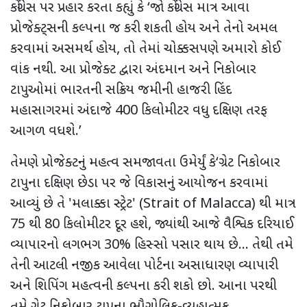
કોંગ્રેસ પર પ્રહાર કરતા કહ્યું કે
‘
જો કોંગ્રેસ માત્ર આવા
પ્રોજેક્ટ્સની કલ્પના જ કરી શકતી હોય અને તેનો અમલ
કરવામાં અસમર્થ હોય
,
તો તેમાં ચોક્કસપણે અમારો કોઈ
વાંક નથી. આ પ્રોજેક્ટ
દ્વારા અંદમાન અને નિકોબાર
ટાપુઓમાં ભારતની સક્રિય જમીની હાજરી હિંદ
મહાસાગરમાં અંદાજે 400 કિલોમીટર વધુ દક્ષિણ તરફ
આગળ વધશે.’
તેમણે પ્રોજેક્ટનું મહત્વ સમજાવતા ઉમેર્યું કે
‘
ગ્રેટ નિકોબાર
ટાપુના દક્ષિણ છેડા પર જે વિકાસનું આયોજન કરવામાં
આવ્યું છે તે
'
મલાક્કા સ્ટ્રેટ
' (Strait of Malacca)
થી માત્ર
75 થી 80 કિલોમીટર દૂર હશે
,
જ્યાંથી આજે વૈશ્વિક દરિયાઈ
વ્યાપારનો લગભગ 30% હિસ્સો પસાર થાય છે... તેથી તમે
તેની આટલી નજીક આવેલા પોર્ટના અસાધારણ વ્યાપારી
અને શિપિંગ મહત્વની કલ્પના કરી શકો છો. આના પરથી
તમે ગ્રેટ નિકોબાર ટાપુના ભૌગોલિક-વ્યૂહાત્મક