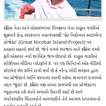
કોંગ્રેસ નેતા અને લોકસભામાં વિપક્ષના નેતા રાહુલ ગાંધીએ
શુક્રવારે કેન્દ્ર સરકારના મહત્વાકાંક્ષી
'
ગ્રેટ નિકોબાર આઇલેન્ડ
પ્રોજેક્ટ
' (Great Nicobar Island Project)
પર
આકરા પ્રહારો કર્યા છે
,
જેને પગલે ભાજપ અને કોંગ્રેસ વચ્ચે
ફરી એકવાર નવો શાબ્દિક જંગ છેડાયો છે. રાહુલ ગાંધીએ
સોશિયલ મીડિયા પ્લેટફોર્મ
X
પર 16 મિનિટનો એક વીડિયો
સ્ટેટમેન્ટ શેર કરીને દાવો કર્યો છે કે નરેન્દ્ર મોદી સરકાર દ્વારા
આ પ્રોજેક્ટને લઈને કરવામાં આવી રહેલા સત્તાવાર દાવાઓ
તદ્દન ‘જૂઠા’ છે. કોંગ્રેસ પક્ષ લાંબા સમયથી આ પ્રોજેક્ટના
વ્યૂહાત્મક તર્ક સામે સવાલો ઉઠાવી રહ્યો છે અને
પર્યાવરણીય ચિંતાઓને અવગણીને તેને આગળ ધપાવવાનો