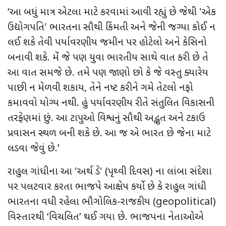
‘
આ બધું માત્ર એટલા માટે કરવામાં આવી રહ્યું છે જેથી
'
એક
ઉદ્યોગપતિ
'
ભારતના સૌથી કિંમતી અને જેની જગ્યા કોઈ ન
લઈ શકે તેવી પર્યાવરણીય જમીન પર હોટેલો અને કેસિનો
બનાવી શકે. મેં જે પણ યુવા ભારતીય સાથે વાત કરી છે તે
આ વાત સમજે છે. તમે પણ જાણો છો કે જે વસ્તુ ક્યારેય
પાછી ન મેળવી શકાય
,
તેને નષ્ટ કરીને ગમે તેટલો નફો
કમાવવો યોગ્ય નથી. હું પર્યાવરણીય રીતે સંતુલિત વિકાસની
તરફેણમાં છું. આ ટાપુઓ વિશ્વનું સૌથી અદ્ભુત અને ટકાઉ
પ્રવાસન સ્થળ બની શકે છે. આ જ એ ભારત છે જેના માટે
લડવા જેવું છે.’
રાહુલ ગાંધીના આ
'
અર્થ ડે
' (
પૃથ્વી દિવસ) ના લાંબા સંદેશા
પર પલટવાર કરતા ભાજપે આક્ષેપ કર્યો છે કે રાહુલ ગાંધી
ભારતના વધી રહેલા ભૌગોલિક-રાજકીય (
geopolitical)
વિસ્તારથી ‘વિચલિત’ થઈ ગયા છે. ભાજપના નેતાઓએ