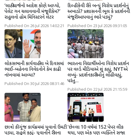
‘લાઠીચાર્જનો આદેશ કોણે આપ્યો,
દિલ્હી કેવી રીતે બન્યું વિરોધ પ્રદર્શનોનું
પેલેટ ગન ચલાવવાની મંજૂરી કેમ?’
અખાડો? પ્રશાસનની ભૂલ કે પ્રદર્શનની
રાહુલનો હોમ મિનિસ્ટરને લેટર
મંજૂરી આપવાનું ભારે પડ્યું?
Published On 26 Jul 2026 14:02:21
Published On 23 Jul 2026 09:31:05
લોકસભાની કાર્યવાહીના બે દિવસમાં
ભારતના વિદ્યાર્થીઓના વિરોધ પ્રદર્શન
ભાઈ-બહેનના નિવેદનોને કેમ કાઢી
પર વર્લ્ડ મીડિયાએ શું કહ્યું, NYTએ
નાંખવામાં આવ્યા?
લખ્યું- પ્રદર્શનકારીઓનું લોહી વહ્યું,
પરંતુ...
Published On 30 Jul 2026 08:31:46
Published On 22 Jul 2026 21:15:59
છાત્રો કી ગૂંજ કાર્યક્રમમાં યુવાનો ઉમટી
'છેલ્લા 10 વર્ષમાં 152 પેપર લીક
પડ્યા, રાહુલે કહ્યું- યુવાનોને રીલના
થયા, પણ એક પણ વ્યક્તિને સજા