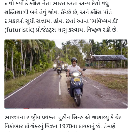
દાવો કર્યો કે કોંગ્રેસ નેતા ભારત કરતાં અન્ય દેશો વધુ
શક્તિશાળી બને તેવું જોવા ઈચ્છે છે
,
અને કોંગ્રેસ પોતે
દાયકાઓ સુધી સત્તામાં હોવા છતાં આવા ‘ભવિષ્યવાદી’
(
futuristic)
પ્રોજેક્ટ્સ લાગુ કરવામાં નિષ્ફળ રહી છે.
ભાજપના રાષ્ટ્રીય પ્રવક્તા તુહીન સિન્હાએ જણાવ્યું કે ગ્રેટ
નિકોબાર પ્રોજેક્ટનું વિઝન 1970ના દાયકાનું છે. તેમણે