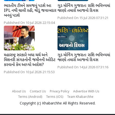
ભારતીય ટીમને સમજવું પડશે આ
ગુડ મોર્નિંગ ગુજરાતઃ રાશિ ભવિષ્યમાં
IPL નથી ચાલી રહી, થોડું જવાબદાર
જાણો તમારો આજનો દિવસ
બનવું પડશે
Published On 15 Jul 2026 07:31:21
Published On 10 Jul 2026 22:15:04
મહારાષ્ટ્ર સરકારે બધા ચર્ચ અને
ગુડ મોર્નિંગ ગુજરાતઃ રાશિ ભવિષ્યમાં
મિશનરી સંગઠનોની જમીનની ઓડિટ
જાણો તમારો આજનો દિવસ
કરવાનો કેમ આપ્યો આદેશ?
Published On 14 Jul 2026 07:31:16
Published On 10 Jul 2026 21:15:53
About Us
Contact Us
Privacy Policy
Advertise With Us
Terms (Android)
Terms (iOS)
Team Khabarchhe
Copyright (c)
Khabarchhe
All Rights Reserved.