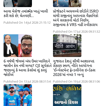
આવા મેસેજ તમારું બેંક ખાતું ખાલી
પ્રોજેક્ટને અધવચ્ચે છોડીને ISRO
કરી શકે છે; ચેતવણી...
માંથી રાજીનામું આપનારા વૈજ્ઞાનિકો
અંગે સરકારનો મોટો નિર્ણય,
Published On 14 Jul 2026 21:15:12
રાજીનામા કે VRS નહીં સ્વીકારાય
Published On 17 Jul 2026 09:31:32
6 વર્ષથી જેલમાં બંધ ઉમર ખાલિદને
ગુજરાત દેશનું સૌથી આશાસ્પદ
જામીન કેમ નથી મળ્યા? CJI સૂર્યકાંતે
રોકાણ સ્થળ, નીતિ આયોગના
જણાવ્યું કે આવા કેસોમાં શું કરવું
'ઈન્વેસ્ટમેન્ટ ફ્રેન્ડલીનેસ ઇન્ડેક્સ
જોઈએ
2026'માં નંબર 1 બન્યું
Published On 13 Jul 2026 08:31:54
Published On 19 Jul 2026 08:31:06