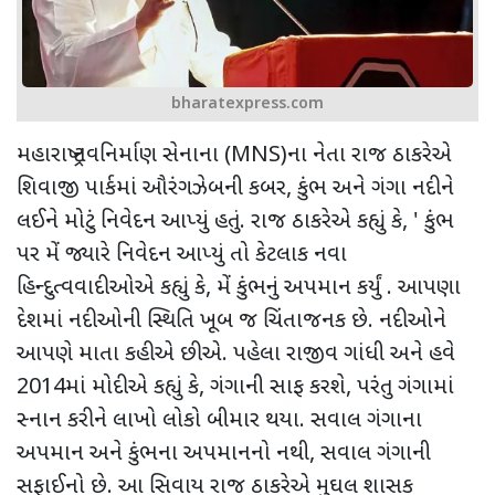
bharatexpress.com
મહારાષ્ટ્ર નવનિર્માણ સેનાના
(MNS)
ના નેતા રાજ ઠાકરેએ
શિવાજી પાર્કમાં ઔરંગઝેબની કબર
,
કુંભ અને ગંગા નદીને
લઈને મોટું નિવેદન આપ્યું હતું. રાજ ઠાકરેએ કહ્યું કે
, '
કુંભ
પર મેં જ્યારે નિવેદન આપ્યું તો કેટલાક નવા
હિન્દુત્વવાદીઓએ કહ્યું કે, મેં કુંભનું અપમાન કર્યું . આપણા
દેશમાં નદીઓની સ્થિતિ ખૂબ જ ચિંતાજનક છે. નદીઓને
આપણે માતા કહીએ છીએ. પહેલા રાજીવ ગાંધી અને હવે
2014
માં મોદીએ કહ્યું કે, ગંગાની સાફ કરશે, પરંતુ ગંગામાં
સ્નાન કરીને લાખો લોકો બીમાર થયા. સવાલ ગંગાના
અપમાન અને કુંભના અપમાનનો નથી
,
સવાલ ગંગાની
સફાઈનો છે. આ સિવાય રાજ ​​ઠાકરેએ મુઘલ શાસક