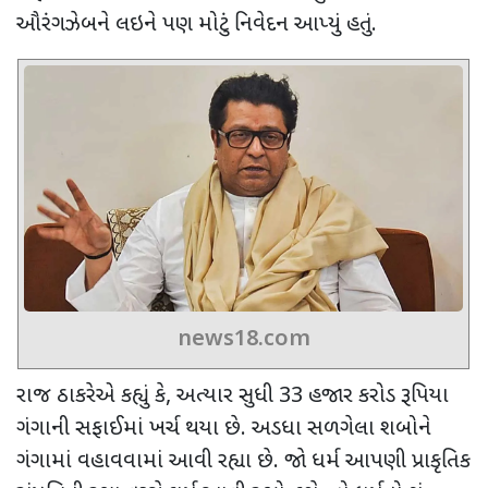
ઔરંગઝેબને લઇને પણ મોટું નિવેદન આપ્યું હતું.
news18.com
રાજ ઠાકરેએ કહ્યું કે, અત્યાર સુધી
33
હજાર કરોડ રૂપિયા
ગંગાની સફાઈમાં ખર્ચ થયા છે. અડધા સળગેલા શબોને
ગંગામાં વહાવવામાં આવી રહ્યા છે. જો ધર્મ આપણી પ્રાકૃતિક