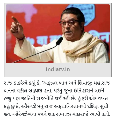
indiatv.in
રાજ ઠાકરેએ કહ્યું કે
, '
અફઝલ ખાન અને શિવાજી મહારાજ
બંનેના વકીલ બ્રાહ્મણ હતા
,
પરંતુ જૂના ઈતિહાસને લઈને
હજુ પણ જાતિની રાજનીતિ થઈ રહી છે. હું ફરી એક વખત
કહું છું કે
,
ઔરંગઝેબનું રાજ અફઘાનિસ્તાનથી દક્ષિણ સુધી
હતું. ઔરંગઝેબના પુત્રને શહ સંભાજી મહારાજે આપી હતી.