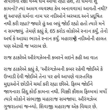
સંપત્તિની રક્ષા વચ્ચે ઘર્મ આવી રહ્યો હશે, તો ધર્મનો શું
કામનો
?
ત્યાં અલગ વ્યવસ્થા કેમ બનાવવામાં આવતી નથી
?
શું આપણે ધર્મના નામ પર નદીઓને બરબાદ અને પ્રદૂષિત
નથી કરી રહ્યા
?
જ્યારે હું આ બધું જોઈ રહ્યો હતો ત્યારે મને
ન સમજાયું. તેમણે કહ્યું કે
, 65
કરોડ લોકોએ સ્નાન કર્યું
,
તેનો
અર્થ કે
અડધા ભારતે સ્નાન કર્યું. મહારાષ્ટ્રની નદીઓની હાલત
પણ એટલી જ ખરાબ છે.
રાજ ઠાકરેએ ઔરંગઝેબની કબરને લઇને કહી આ વાત
રાજ ઠાકરેએ કહ્યું કે
, '
ઔરંગઝેબની કબર રહેવી જોઈએ કે
ઉખાડી દેવી જોઈએ તેના પર હવે આપણે વાસ્તવિક
મુદ્દાઓને છોડીને ચર્ચા કરી રહ્યા છીએ. ફિલ્મ જોઈને
જાગનારા હિંદુ કોઈ કામના નથી. વિક્કી કૌશલ ફિલ્મમાં મર્યો
ત્યારે લોકોને સંભાજી મહારાજ સમજાયા. ઔરંગઝેબ
ગુજરાતમાં જન્મ્યો. શિવાજી મહારાજ એક વિચાર છે.