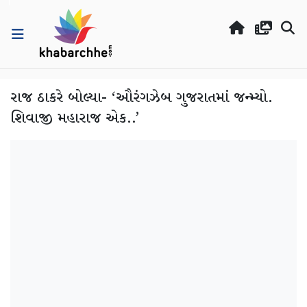
રાજ ઠાકરે બોલ્યા- ‘ઔરંગઝેબ ગુજરાતમાં જન્મ્યો.
શિવાજી મહારાજ એક..’