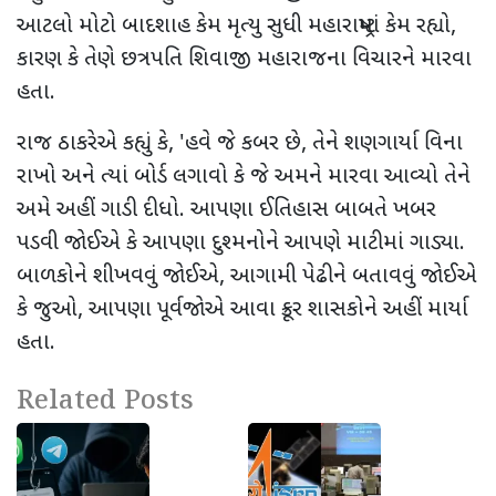
આટલો મોટો બાદશાહ કેમ મૃત્યુ સુધી મહારાષ્ટ્રમાં કેમ રહ્યો
,
કારણ કે તેણે છત્રપતિ શિવાજી મહારાજના વિચારને મારવા
હતા.
રાજ ઠાકરેએ કહ્યું કે
, '
હવે જે કબર છે, તેને શણગાર્યા વિના
રાખો અને ત્યાં બોર્ડ લગાવો કે જે અમને મારવા આવ્યો તેને
અમે અહીં ગાડી દીધો. આપણા ઈતિહાસ બાબતે ખબર
પડવી જોઈએ કે આપણા દુશ્મનોને આપણે માટીમાં ગાડ્યા.
બાળકોને શીખવવું જોઈએ
,
આગામી પેઢીને બતાવવું જોઈએ
કે જુઓ
,
આપણા પૂર્વજોએ આવા ક્રૂર શાસકોને અહીં માર્યા
હતા.
Related Posts