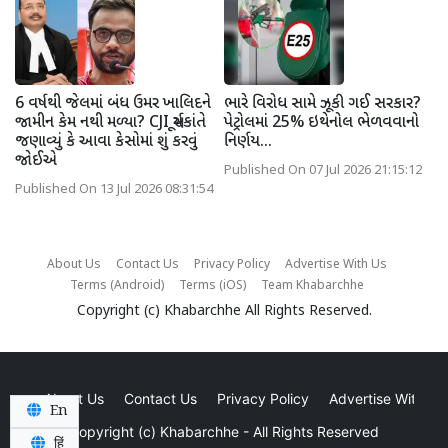
6 વર્ષથી જેલમાં બંધ ઉમર ખાલિદને
ભારે વિરોધ સામે ઝૂકી ગઈ સરકાર?
જામીન કેમ નથી મળ્યા? CJI સૂર્યકાંતે
પેટ્રોલમાં 25% ઇથેનોલ ભેળવવાનો
જણાવ્યું કે આવા કેસોમાં શું કરવું
નિર્ણય...
જોઈએ
Published On 07 Jul 2026 21:15:12
Published On 13 Jul 2026 08:31:54
About Us
Contact Us
Privacy Policy
Advertise With Us
Terms (Android)
Terms (iOS)
Team Khabarchhe
Copyright (c)
Khabarchhe
All Rights Reserved.
About Us
Contact Us
Privacy Policy
Advertise With Us
En
Copyright (c)
Khabarchhe
- All Rights Reserved
हिं