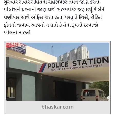
ગુરુવારે સવારે રોહિતના સહકાર્યકરે તેમને જાણ કરતાં
પોલીસને ઘટનાની જાણ થઈ. સહકાર્યકરે જણાવ્યું કે બંને
ઘણીવાર સાથે ઓફિસ જતા હતા
,
પરંતુ તે દિવસે
,
રોહિત
ફોનનો જવાબ આપતો ન હતો કે તેના રૂમનો દરવાજો
ખોલતો ન હતો.
bhaskar.com