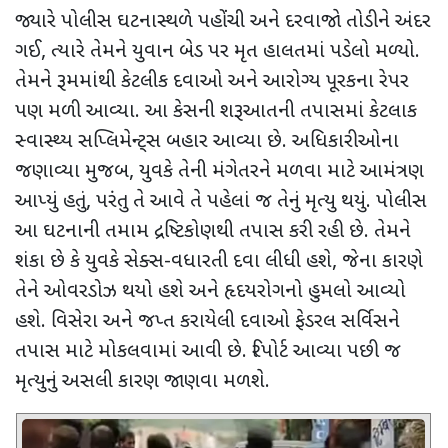
જ્યારે પોલીસ ઘટનાસ્થળે પહોંચી અને દરવાજો તોડીને અંદર
ગઈ
,
ત્યારે તેમને યુવાન બેડ પર મૃત હાલતમાં પડેલો મળ્યો.
તેમને રૂમમાંથી કેટલીક દવાઓ અને આરોગ્ય પૂરકના રેપર
પણ મળી આવ્યા. આ કેસની શરૂઆતની તપાસમાં કેટલાક
સ્વાસ્થ્ય સપ્લિમેન્ટ્સ બહાર આવ્યા છે. અધિકારીઓના
જણાવ્યા મુજબ
,
યુવકે તેની મંગેતરને મળવા માટે આમંત્રણ
આપ્યું હતું
,
પરંતુ તે આવે તે પહેલાં જ તેનું મૃત્યુ થયું. પોલીસ
આ ઘટનાની તમામ દ્રષ્ટિકોણથી તપાસ કરી રહી છે. તેમને
શંકા છે કે યુવકે સેક્સ-વધારતી દવા લીધી હશે
,
જેના કારણે
તેને ઓવરડોઝ થયો હશે અને હૃદયરોગનો હુમલો આવ્યો
હશે. વિસેરા અને જપ્ત કરાયેલી દવાઓ ફેડરલ સર્વિસને
તપાસ માટે મોકલવામાં આવી છે. રિપોર્ટ આવ્યા પછી જ
મૃત્યુનું અસલી કારણ જાણવા મળશે.