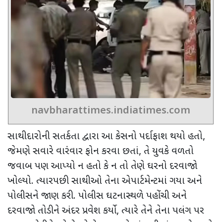
navbharattimes.indiatimes.com
સાથીદારોની સતર્કતા દ્વારા આ કેસનો પર્દાફાશ થયો હતો
,
જેમણે સવારે વારંવાર ફોન કરવા છતાં
,
તે યુવકે વળતો
જવાબ પણ આપ્યો ન હતો કે ન તો તેણે ઘરનો દરવાજો
ખોલ્યો. ત્યારપછી સાથીઓ તેના એપાર્ટમેન્ટમાં ગયા અને
પોલીસને જાણ કરી. પોલીસ ઘટનાસ્થળે પહોંચી અને
દરવાજો તોડીને અંદર પ્રવેશ કર્યો
,
ત્યારે તેને તેના પલંગ પર