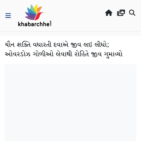
યૌન શક્તિ વધારતી દવાએ જીવ લઇ લીધો;
ઓવરડોઝ ગોળીઓ લેવાથી રોહિતે જીવ ગુમાવ્યો