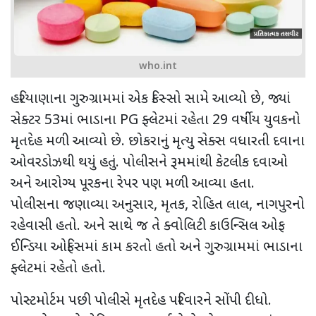
who.int
હરિયાણાના ગુરુગ્રામમાં એક કિસ્સો સામે આવ્યો છે
,
જ્યાં
સેક્ટર
53
માં ભાડાના
PG
ફ્લેટમાં રહેતા
29
વર્ષીય યુવકનો
મૃતદેહ મળી આવ્યો છે. છોકરાનું મૃત્યુ સેક્સ વધારતી દવાના
ઓવરડોઝથી થયું હતું. પોલીસને રૂમમાંથી કેટલીક દવાઓ
અને આરોગ્ય પૂરકના રેપર પણ મળી આવ્યા હતા.
પોલીસના જણાવ્યા અનુસાર
,
મૃતક
,
રોહિત લાલ
,
નાગપુરનો
રહેવાસી હતો. અને સાથે જ તે ક્વોલિટી કાઉન્સિલ ઓફ
ઈન્ડિયા ઓફિસમાં કામ કરતો હતો અને ગુરુગ્રામમાં ભાડાના
ફ્લેટમાં રહેતો હતો.
પોસ્ટમોર્ટમ પછી પોલીસે મૃતદેહ પરિવારને સોંપી દીધો.