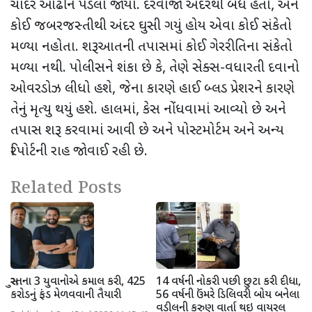
ચાદર ઓઢીને પડેલો જોયો. દરવાજો અંદરથી બંધ હતો
,
અને
કોઈ જબરજસ્તીથી અંદર ઘુસી ગયું હોય એવા કોઈ સંકેતો
મળ્યા નહોતા. શરૂઆતની તપાસમાં કોઈ ગેરરીતિના સંકેતો
મળ્યા નથી. પોલીસને શંકા છે કે
,
તેણે સેક્સ-વધારતી દવાનો
ઓવરડોઝ લીધો હશે
,
જેના કારણે હાઈ બ્લડ પ્રેશરને કારણે
તેનું મૃત્યુ થયું હશે. હાલમાં
,
કેસ નોંધવામાં આવ્યો છે અને
તપાસ શરૂ કરવામાં આવી છે અને પોસ્ટમોર્ટમ અને અન્ય
રિપોર્ટની રાહ જોવાઈ રહી છે.
Related Posts
સુરતના 3 યુવાનોએ કમાલ કરી, 425
14 વર્ષની નોકરી પછી છુટા કરી દીધા,
કરોડનું ફંડ મેળવવાની તૈયારી
56 વર્ષની ઉંમરે ડિલિવરી બોય બનેલા
વડીલની કરુણ વાર્તા થઇ વાયરલ