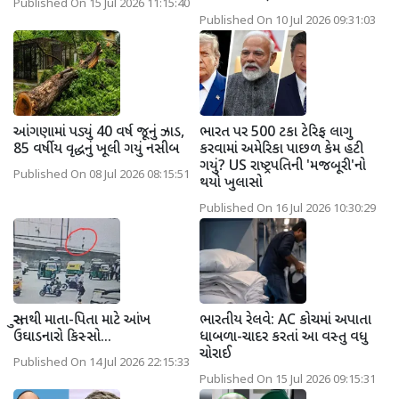
Published On 15 Jul 2026 11:15:40
Published On 10 Jul 2026 09:31:03
આંગણામાં પડ્યું 40 વર્ષ જૂનું ઝાડ,
ભારત પર 500 ટકા ટેરિફ લાગુ
85 વર્ષીય વૃદ્ધનું ખૂલી ગયું નસીબ
કરવામાં અમેરિકા પાછળ કેમ હટી
ગયું? US રાષ્ટ્રપતિની 'મજબૂરી'નો
Published On 08 Jul 2026 08:15:51
થયો ખુલાસો
Published On 16 Jul 2026 10:30:29
સુરતથી માતા-પિતા માટે આંખ
ભારતીય રેલવે: AC કોચમાં અપાતા
ઉઘાડનારો કિસ્સો...
ધાબળા-ચાદર કરતાં આ વસ્તુ વધુ
ચોરાઈ
Published On 14 Jul 2026 22:15:33
Published On 15 Jul 2026 09:15:31