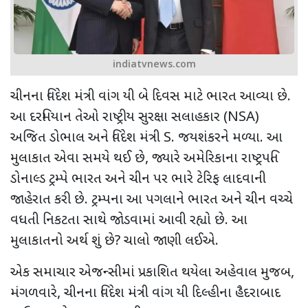
indiatvnews.com
ચીનના વિદેશ મંત્રી વાંગ યી બે દિવસ માટે ભારત આવ્યા છે.
આ દરમિયાન તેઓ રાષ્ટ્રીય સુરક્ષા સલાહકાર (
NSA)
અજિત ડોભાલ અને વિદેશ મંત્રી
S.
જયશંકરને મળ્યા. આ
મુલાકાત એવા સમયે થઈ છે
,
જ્યારે અમેરિકાના રાષ્ટ્રપતિ
ડોનાલ્ડ ટ્રમ્પે ભારત અને ચીન પર ભારે ટેરિફ લાદવાની
જાહેરાત કરી છે. ટ્રમ્પના આ પગલાને ભારત અને ચીન વચ્ચે
વધતી નિકટતા સાથે જોડવામાં આવી રહ્યો છે. આ
મુલાકાતનો અર્થ શું છે
?
ચાલો જાણી લઈએ.
એક સમાચાર એજન્સીમાં પ્રકાશિત થયેલા અહેવાલ મુજબ
,
મંગળવારે
,
ચીનના વિદેશ મંત્રી વાંગ યી દિલ્હીના હૈદરાબાદ