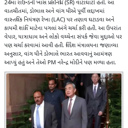
24
મા રાઉન્ડની ખાસ પ્રતિનિધિ (
SR)
વાટાઘાટો હતી. આ
વાતચીતમાં
,
ડોભાલ અને વાંગ યીએ પૂર્વી લદ્દાખમાં
વાસ્તવિક નિયંત્રણ રેખા (
LAC)
પર તણાવ ઘટાડવા અને
કાયમી શાંતિ માટેના પગલાં અંગે ચર્ચા કરી હતી. આ ઉપરાંત
વેપાર
,
યાત્રાધામ અને લોકો વચ્ચેના સંપર્ક જેવા મુદ્દાઓ પર
પણ ચર્ચા કરવામાં આવી હતી. વિદેશ મંત્રાલયના જણાવ્યા
અનુસાર
,
વાંગ યીને ડોભાલે ભારત આવવાનું આમંત્રણ
આપ્યું હતું અને તેઓ
PM
નરેન્દ્ર મોદીને પણ મળ્યા હતા.