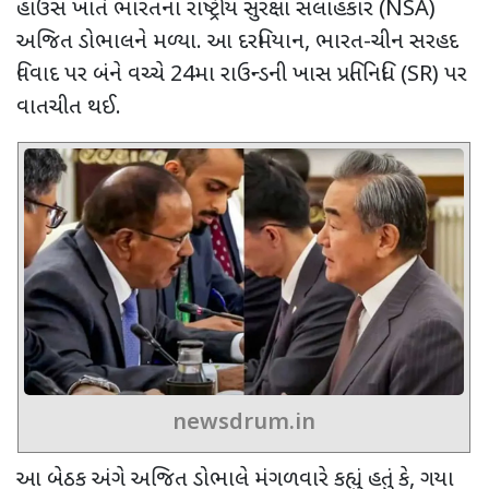
હાઉસ ખાતે ભારતના રાષ્ટ્રીય સુરક્ષા સલાહકાર (
NSA)
અજિત ડોભાલને મળ્યા. આ દરમિયાન
,
ભારત-ચીન સરહદ
વિવાદ પર બંને વચ્ચે
24
મા રાઉન્ડની ખાસ પ્રતિનિધિ (
SR)
પર
વાતચીત થઈ.
newsdrum.in
આ બેઠક અંગે અજિત ડોભાલે મંગળવારે કહ્યું હતું કે
,
ગયા