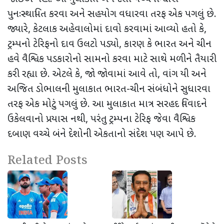
પુનઃસ્થાપિત કરવા અને સહયોગ વધારવા તરફ એક પગલું છે.
જ્યારે
,
કેટલાક અહેવાલોમાં દાવો કરવામાં આવ્યો હતો કે
,
ટ્રમ્પનો ટેરિફનો દાવ ઉલટો પડ્યો
,
કારણ કે ભારત અને ચીન
હવે વૈશ્વિક પડકારોનો સામનો કરવા માટે સાથે મળીને તૈયારી
કરી રહ્યા છે. એટલે કે
,
જો જોવામાં આવે તો
,
વાંગ યી અને
અજિત ડોભાલની મુલાકાત ભારત-ચીન સંબંધોને સુધારવા
તરફ એક મોટું પગલું છે. આ મુલાકાત માત્ર સરહદ વિવાદને
ઉકેલવાનો પ્રયાસ નથી
,
પરંતુ ટ્રમ્પના ટેરિફ જેવા વૈશ્વિક
દબાણ વચ્ચે બંને દેશોની એકતાનો સંદેશ પણ આપે છે.
Related Posts