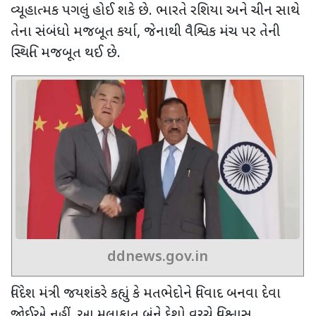
વ્યૂહાત્મક પગલું હોઈ શકે છે. ભારતે રશિયા અને ચીન સાથે
તેના સંબંધો મજબૂત કર્યા
,
જેનાથી વૈશ્વિક મંચ પર તેની
સ્થિતિ મજબૂત થઈ છે.
ddnews.gov.in
વિદેશ મંત્રી જયશંકરે કહ્યું કે મતભેદોને વિવાદ બનવા દેવા
જોઈએ નહીં. આ મુલાકાત બંને દેશો વચ્ચે વિશ્વાસ