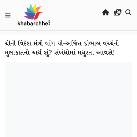
ચીની વિદેશ મંત્રી વાંગ યી-અજિત ડોભાલ વચ્ચેની
મુલાકાતનો અર્થ શું? સંબંધોમાં મધુરતા આવશે!