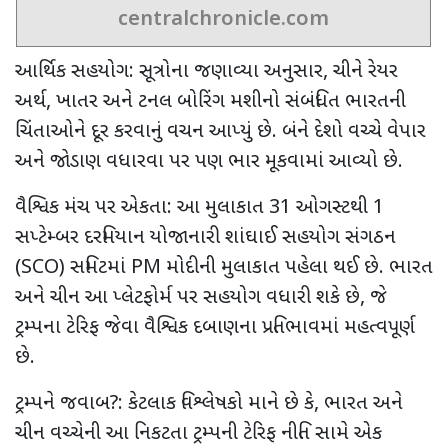
centralchronicle.com
આર્થિક સહયોગ: સૂત્રોના જણાવ્યા અનુસાર
,
ચીને રેયર
અર્થ
,
ખાતર અને ટનલ બોરિંગ મશીનો સંબંધિત ભારતની
ચિંતાઓને દૂર કરવાનું વચન આપ્યું છે. બંને દેશો વચ્ચે વેપાર
અને જોડાણ વધારવા પર પણ ભાર મૂકવામાં આવ્યો છે.
વૈશ્વિક મંચ પર એકતા: આ મુલાકાત
31
ઓગસ્ટથી
1
સપ્ટેમ્બર દરમિયાન યોજાનારી શાંઘાઈ સહયોગ સંગઠન
(
SCO)
સમિટમાં
PM
મોદીની મુલાકાત પહેલા થઈ છે. ભારત
અને ચીન આ પ્લેટફોર્મ પર સહયોગ વધારી શકે છે
,
જે
ટ્રમ્પના ટેરિફ જેવા વૈશ્વિક દબાણના પ્રતિભાવમાં મહત્વપૂર્ણ
છે.
ટ્રમ્પને જવાબ
?:
કેટલાક વિશ્લેષકો માને છે કે
,
ભારત અને
ચીન વચ્ચેની આ નિકટતા ટ્રમ્પની ટેરિફ નીતિ સામે એક