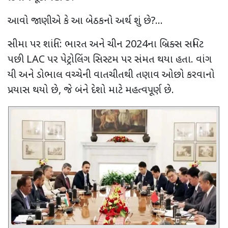
આવો જાણીએ કે આ બેઠકનો અર્થ શું છે
?...
સીમા પર શાંતિ: ભારત અને ચીન
2024
ના બ્રિક્સ સમિટ
પછી
LAC
પર પેટ્રોલિંગ સિસ્ટમ પર સંમત થયા હતા. વાંગ
યી અને ડોભાલ વચ્ચેની વાતચીતથી તણાવ ઓછો કરવાનો
પ્રયાસ થયો છે
,
જે બંને દેશો માટે મહત્વપૂર્ણ છે.