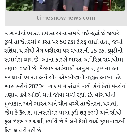
timesnownews.com
વાંગ ગીનો ભારત પ્રવાસ એવા સમયે થઈ રહ્યો છે જ્યારે
ટ્રમ્પે તાજેતરમાં ભારત પર
50
ટકા ટેરિફ લાદ્યો હતો
,
જેમાં
રશિયા પાસેથી તેલ ખરીદવા પર વધારાની
25
ટકા ડ્યુટીનો
સમાવેશ થાય છે. આના કારણે ભારત-અમેરિકા સંબંધોમાં
તણાવ વધ્યો છે. કેટલાક અહેવાલો અનુસાર
,
ટ્રમ્પના આ
પગલાથી ભારત અને ચીન એકબીજાની નજીક આવ્યા છે.
ખાસ કરીને
2020
ના ગાલવાન સંઘર્ષ પછી બંને દેશો વચ્ચેનો
તણાવ હવે ઓછો થતો જોવા મળી રહ્યો છે. વાંગ યીની
મુલાકાત અને ભારત અને ચીન વચ્ચે તાજેતરના પગલાં
,
જેમ કે કૈલાશ માનસરોવર યાત્રા ફરી શરૂ કરવી અને સીધી
ફ્લાઇટ્સ પર ચર્ચા
,
દર્શાવે છે કે બંને દેશો વચ્ચે દુશ્મનાવટની
દિવાલ તૂટી રહી છે.