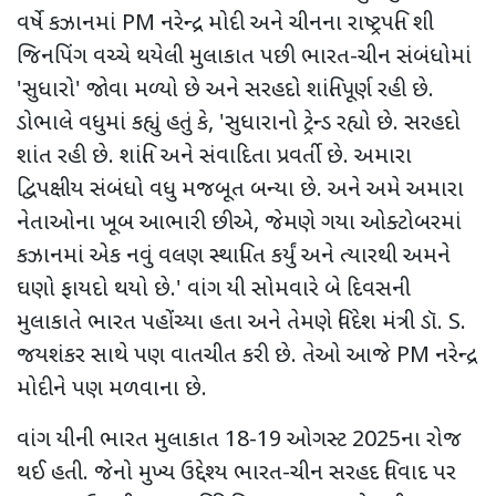
વર્ષે કઝાનમાં
PM
નરેન્દ્ર મોદી અને ચીનના રાષ્ટ્રપતિ શી
જિનપિંગ વચ્ચે થયેલી મુલાકાત પછી ભારત-ચીન સંબંધોમાં
'
સુધારો
'
જોવા મળ્યો છે અને સરહદો શાંતિપૂર્ણ રહી છે.
ડોભાલે વધુમાં કહ્યું હતું કે
, '
સુધારાનો ટ્રેન્ડ રહ્યો છે. સરહદો
શાંત રહી છે. શાંતિ અને સંવાદિતા પ્રવર્તી છે. અમારા
દ્વિપક્ષીય સંબંધો વધુ મજબૂત બન્યા છે. અને અમે અમારા
નેતાઓના ખૂબ આભારી છીએ
,
જેમણે ગયા ઓક્ટોબરમાં
કઝાનમાં એક નવું વલણ સ્થાપિત કર્યું અને ત્યારથી અમને
ઘણો ફાયદો થયો છે.
'
વાંગ યી સોમવારે બે દિવસની
મુલાકાતે ભારત પહોંચ્યા હતા અને તેમણે વિદેશ મંત્રી ડૉ.
S.
જયશંકર સાથે પણ વાતચીત કરી છે. તેઓ આજે
PM
નરેન્દ્ર
મોદીને પણ મળવાના છે.
વાંગ યીની ભારત મુલાકાત
18-19
ઓગસ્ટ
2025
ના રોજ
થઈ હતી. જેનો મુખ્ય ઉદ્દેશ્ય ભારત-ચીન સરહદ વિવાદ પર