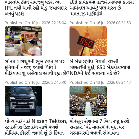
ભારતીય ટીમને સમજવું પડશે આ
દીદીને કાર્યક્રમમાં હાજરી આપવા કોંગ્રેસે
IPL નથી ચાલી રહી, થોડું જવાબદાર
આમંત્રણ આપ્યું! પણ શરત છે,
બનવું પડશે
'મમતાજી માફી માંગે'
Published On 10 Jul 2026 22:15:04
Published On 16 Jul 2026 08:31:53
સોનમ વાંગચુકની ભૂખ હડતાળ પર
બે બંધારણીય નિયમો, વસ્તી
દુનિયાની નજર; જાણો વિદેશી
ગણતરીનો મુદ્દો; 850 બેઠકોકરવામાં
મીડિયામાં શું અહેવાલ આવી રહ્યા છે?
NDAને કંઈ સમસ્યા નડે છે?
Published On 16 Jul 2026 22:15:40
Published On 13 Jul 2026 09:31:17
લોન્ચ થઇ ગઇ Nissan Tekton,
મોનસૂન સેશનમાં 7 બિલ રજૂ કરશે
સ્ટાઇલિશ ડિઝાઇન સાથે મળશે
સરકાર, 'વંદે માતરમ'ના મુદ્દા પર
પ્રીમિયમ ફીચર્સ; જાણો શું છે કિંમત
ગરમાગરમી થવાની સંભાવના