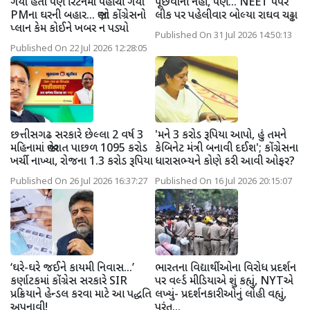
ગયા હતા પણ રિટર્નમાં પહોંચી ગયા
પૂછવાની નહીં, પણ... NEET પેપર
PMના ઘરની બહાર... જાણો કોંગ્રેસનો
લીક પર પહેલીવાર બોલ્યા રાઘવ ચઢ્ઢા
પ્લાન કેમ કોઈને ખબર ન પડ્યો
Published On 31 Jul 2026 14:50:13
Published On 22 Jul 2026 12:28:05
છત્તીસગઢ સરકારે છેલ્લા 2 વર્ષ 3
'મને 3 કરોડ રૂપિયા આપો, હું તમને
મહિનામાં જાહેરાત પાછળ 1095 કરોડ
કેબિનેટ મંત્રી બનાવી દઈશ'; કોંગ્રેસના
ખર્ચી નાખ્યા, રોજના 1.3 કરોડ રૂપિયા
ધારાસભ્યને કોણે કરી આવી ઓફર?
Published On 26 Jul 2026 16:37:27
Published On 16 Jul 2026 20:15:07
‘ઘરે-ઘરે જઈને કાયમી નિવાસ...’
ભારતના વિદ્યાર્થીઓના વિરોધ પ્રદર્શન
કર્ણાટકમાં કોંગ્રેસ સરકારે SIR
પર વર્લ્ડ મીડિયાએ શું કહ્યું, NYTએ
પ્રક્રિયાને હેન્ડલ કરવા માટે આ પદ્ધતિ
લખ્યું- પ્રદર્શનકારીઓનું લોહી વહ્યું,
અપનાવી!
પરંતુ...