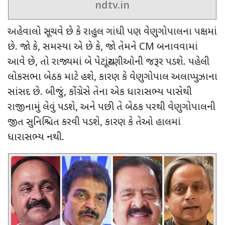
ndtv.in
અહેવાલો સૂચવે છે કે રાહુલ ગાંધી પણ વેણુગોપાલના પક્ષમાં
છે. જો કે
,
સમસ્યા એ છે કે
,
જો તેમને
CM
બનાવવામાં
આવે છે
,
તો રાજ્યમાં બે પેટાચૂંટણીઓની જરૂર પડશે. પહેલી
લોકસભા બેઠક માટે હશે
,
કારણ કે વેણુગોપાલ અલાપ્પુઝાના
સાંસદ છે. બીજું
,
કોંગ્રેસે તેના એક ધારાસભ્ય પાસેથી
રાજીનામું લેવું પડશે
,
અને પછી તે બેઠક પરથી વેણુગોપાલની
જીત સુનિશ્ચિત કરવી પડશે
,
કારણ કે તેઓ હાલમાં
ધારાસભ્ય નથી.