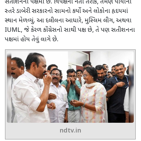
સતીશનના પક્ષમાં છે. વિપક્ષના નેતા તરીકે
,
તેમણે પાયાના
સ્તરે ડાબેરી સરકારનો સામનો કર્યો અને લોકોના હૃદયમાં
સ્થાન મેળવ્યું. આ દલીલના આધારે
,
મુસ્લિમ લીગ
,
અથવા
IUML,
જે કેરળ કોંગ્રેસનો સાથી પક્ષ છે
,
તે પણ સતીશનના
પક્ષમાં હોય તેવું લાગે છે.
ndtv.in