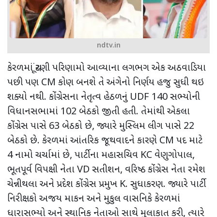
ndtv.in
કેરળમાં ચૂંટણી પરિણામો આવ્યાના લગભગ એક અઠવાડિયા
પછી પણ
CM
કોણ બનશે તે અંગેનો નિર્ણય હજુ સુધી થઇ
શક્યો નથી. કોંગ્રેસના નેતૃત્વ હેઠળનું
UDF
140 સભ્યોની
વિધાનસભામાં 102 બેઠકો જીતી હતી. તેમાંથી એકલા
કોંગ્રેસ પાસે 63 બેઠકો છે
,
જ્યારે મુસ્લિમ લીગ પાસે 22
બેઠકો છે. કેરળમાં આંતરિક જૂથવાદને કારણે
CM
પદ માટે
4 નામો ચર્ચામાં છે
,
પાર્ટીના મહાસચિવ
KC
વેણુગોપાલ
,
ભૂતપૂર્વ વિપક્ષી નેતા
VD
સતીશન
,
વરિષ્ઠ કોંગ્રેસ નેતા રમેશ
ચેન્નીથલા અને પ્રદેશ કોંગ્રેસ પ્રમુખ
K.
સુધાકરણ. જ્યારે પાર્ટી
નિરીક્ષકો અજય માકન અને મુકુલ વાસનિકે કેરળમાં
ધારાસભ્યો અને સ્થાનિક નેતાઓ સાથે મુલાકાત કરી
,
ત્યારે