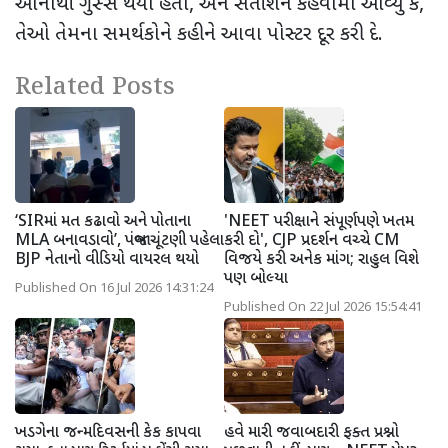
આનાથી ગુસ્સે થયા હતા
,
અને સતીશને કહેવામાં આવ્યું કે
,
તેઓ તેમના સમર્થકોને કહીને આવા પોસ્ટર દૂર કરી દે.
Related Posts
‘SIRમાં મત કઢાવો અને પોતાના
'NEET પરીક્ષાને સંપૂર્ણપણે ખતમ
MLA બનાવડાવો’, પંજાબ ચૂંટણી પહેલા
કરી દો', CJP પ્રદર્શન વચ્ચે CM
BJP નેતાનો વીડિયો વાયરલ થયો
વિજયે કરી અનેક માંગ; રાહુલ વિશે
પણ બોલ્યા
Published On 16 Jul 2026 14:31:24
Published On 22 Jul 2026 15:54:41
ખડગેના જન્મદિવસની કેક કાપવા
હવે મારી જવાબદારી ફક્ત પ્રશ્નો