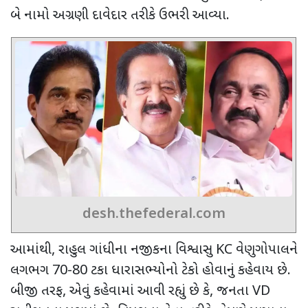
બે નામો અગ્રણી દાવેદાર તરીકે ઉભરી આવ્યા.
desh.thefederal.com
આમાંથી
,
રાહુલ ગાંધીના નજીકના વિશ્વાસુ
KC
વેણુગોપાલને
લગભગ 70-80 ટકા ધારાસભ્યોનો ટેકો હોવાનું કહેવાય છે.
બીજી તરફ
,
એવું કહેવામાં આવી રહ્યું છે કે
,
જનતા
VD