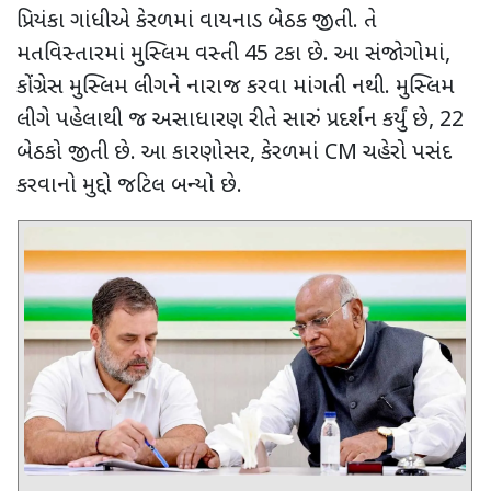
પ્રિયંકા ગાંધીએ કેરળમાં વાયનાડ બેઠક જીતી. તે
મતવિસ્તારમાં મુસ્લિમ વસ્તી 45 ટકા છે. આ સંજોગોમાં
,
કોંગ્રેસ મુસ્લિમ લીગને નારાજ કરવા માંગતી નથી. મુસ્લિમ
લીગે પહેલાથી જ અસાધારણ રીતે સારું પ્રદર્શન કર્યું છે
,
22
બેઠકો જીતી છે. આ કારણોસર
,
કેરળમાં
CM
ચહેરો પસંદ
કરવાનો મુદ્દો જટિલ બન્યો છે.