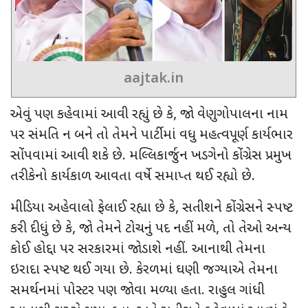
aajtak.in
એવું પણ કહેવામાં આવી રહ્યું છે કે
,
જો વેણુગોપાલના નામ
પર સંમતિ ન બને તો તેમને પાર્ટીમાં વધુ મહત્વપૂર્ણ કાર્યભાર
સોંપવામાં આવી શકે છે. મલ્લિકાર્જુન ખડગેનો કોંગ્રેસ પ્રમુખ
તરીકેનો કાર્યકાળ આવતા વર્ષે સમાપ્ત થઈ રહ્યો છે.
મીડિયા અહેવાલો ફેલાઈ રહ્યા છે કે
,
સતીશને કોંગ્રેસને સ્પષ્ટ
કરી દીધું છે કે
,
જો તેમને ટોચનું પદ નહીં મળે
,
તો તેઓ અન્ય
કોઈ હોદ્દા પર સરકારમાં જોડાશે નહીં. આનાથી તેમના
ઇરાદા સ્પષ્ટ થઈ ગયા છે. કેરળમાં ઘણી જગ્યાએ તેમના
સમર્થનમાં પોસ્ટર પણ જોવા મળ્યા હતા. રાહુલ ગાંધી