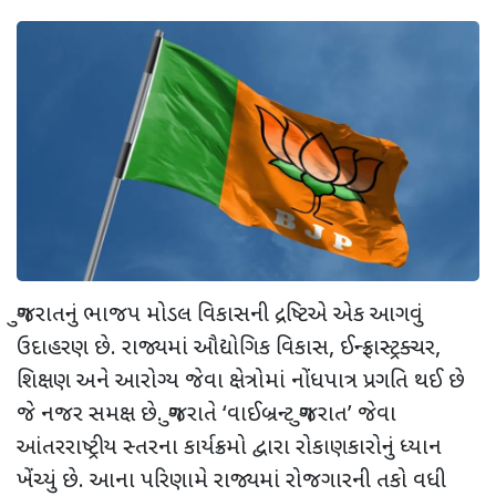
ગુજરાતનું ભાજપ મોડલ વિકાસની દ્રષ્ટિએ એક આગવું
ઉદાહરણ છે. રાજ્યમાં ઔદ્યોગિક વિકાસ
,
ઈન્ફ્રાસ્ટ્રક્ચર
,
શિક્ષણ અને આરોગ્ય જેવા ક્ષેત્રોમાં નોંધપાત્ર પ્રગતિ થઈ છે
જે નજર સમક્ષ છે. ગુજરાતે ‘વાઈબ્રન્ટ ગુજરાત’ જેવા
આંતરરાષ્ટ્રીય સ્તરના કાર્યક્રમો દ્વારા રોકાણકારોનું ધ્યાન
ખેંચ્યું છે. આના પરિણામે રાજ્યમાં રોજગારની તકો વધી