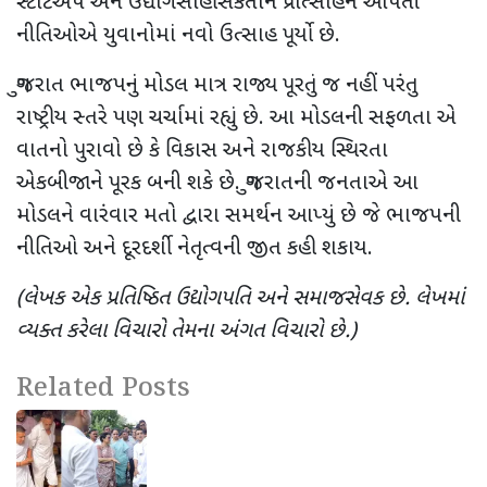
સ્ટાર્ટઅપ અને ઉદ્યોગસાહસિકતાને પ્રોત્સાહન આપતી
નીતિઓએ યુવાનોમાં નવો ઉત્સાહ પૂર્યો છે.
ગુજરાત ભાજપનું મોડલ માત્ર રાજ્ય પૂરતું જ નહીં પરંતુ
રાષ્ટ્રીય સ્તરે પણ ચર્ચામાં રહ્યું છે. આ મોડલની સફળતા એ
વાતનો પુરાવો છે કે વિકાસ અને રાજકીય સ્થિરતા
એકબીજાને પૂરક બની શકે છે. ગુજરાતની જનતાએ આ
મોડલને વારંવાર મતો દ્વારા સમર્થન આપ્યું છે જે ભાજપની
નીતિઓ અને દૂરદર્શી નેતૃત્વની જીત કહી શકાય.
(
લેખક એક પ્રતિષ્ઠિત ઉદ્યોગપતિ અને સમાજસેવક છે. લેખમાં
વ્યક્ત કરેલા વિચારો તેમના અંગત વિચારો છે.)
Related Posts