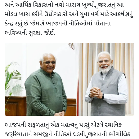
અને આર્થિક વિકાસનો નવો મારાગ ખુલ્યો. ગુજરાતનું આ
મોડલ ખાસ કરીને ઉદ્યોગકારો અને યુવા વર્ગ માટે આકર્ષણનું
કેન્દ્ર રહ્યું છે જેમણે ભાજપની નીતિઓમાં પોતાના
ભવિષ્યની સુરક્ષા જોઈ.
ભાજપની સફળતાનું એક મહત્વનું પાસું એટલે સ્થાનિક
જરૂરિયાતોને સમજીને નીતિઓ ઘડવી. ગુજરાતની ભૌગોલિક