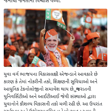
જેનાથી જનતાનો વિશ્વાસ વધ્યો.
યુવા વર્ગ ભાજપના વિકાસલક્ષી એજન્ડાને આવકારે છે
કારણ કે તેમાં નોકરીની તકો
,
શિક્ષણની સુવિધાઓ અને
આધુનિક ટેકનોલોજીનો સમાવેશ થાય છે. ગુજરાતની
યુનિવર્સિટીઓ અને આઈટીઆઈ જેવી સંસ્થાઓ દ્વારા
યુવાનોને કૌશલ્ય વિકાસની તકો મળી રહી છે. આ ઉપરાંત