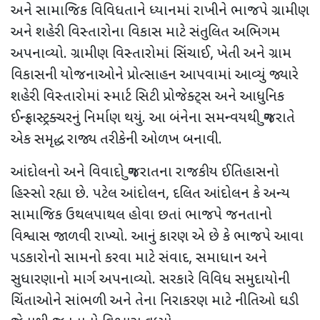
અને સામાજિક વિવિધતાને ધ્યાનમાં રાખીને ભાજપે ગ્રામીણ
અને શહેરી વિસ્તારોના વિકાસ માટે સંતુલિત અભિગમ
અપનાવ્યો. ગ્રામીણ વિસ્તારોમાં સિંચાઈ
,
ખેતી અને ગ્રામ
વિકાસની યોજનાઓને પ્રોત્સાહન આપવામાં આવ્યું જ્યારે
શહેરી વિસ્તારોમાં સ્માર્ટ સિટી પ્રોજેક્ટ્સ અને આધુનિક
ઈન્ફ્રાસ્ટ્રક્ચરનું નિર્માણ થયું. આ બંનેના સમન્વયથી ગુજરાતે
એક સમૃદ્ધ રાજ્ય તરીકેની ઓળખ બનાવી.
આંદોલનો અને વિવાદો ગુજરાતના રાજકીય ઈતિહાસનો
હિસ્સો રહ્યા છે. પટેલ આંદોલન
,
દલિત આંદોલન કે અન્ય
સામાજિક ઉથલપાથલ હોવા છતાં ભાજપે જનતાનો
વિશ્વાસ જાળવી રાખ્યો. આનું કારણ એ છે કે ભાજપે આવા
પડકારોનો સામનો કરવા માટે સંવાદ
,
સમાધાન અને
સુધારણાનો માર્ગ અપનાવ્યો. સરકારે વિવિધ સમુદાયોની
ચિંતાઓને સાંભળી અને તેના નિરાકરણ માટે નીતિઓ ઘડી