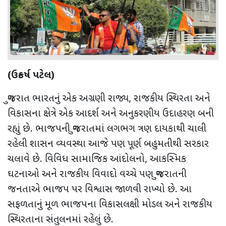
(ઉત્કર્ષ પટેલ)
ગુજરાત ભારતનું એક અગ્રણી રાજ્ય
,
રાજકીય સ્થિરતા અને
વિકાસના ક્ષેત્રે એક આદર્શ અને અનુકરણીય ઉદાહરણ બની
રહ્યું છે. ભાજપની ગુજરાતમાં લગભગ ત્રણ દાયકાથી ચાલી
રહેલી શાસન વ્યવસ્થા આજે પણ પૂર્ણ બહુમતીથી સરકાર
ચલાવે છે. વિવિધ સામાજિક આંદોલનો
,
આકસ્મિક
ઘટનાઓ અને રાજકીય વિવાદો વચ્ચે પણ ગુજરાતની
જનતાએ ભાજપ પર વિશ્વાસ જાળવી રાખ્યો છે. આ
સફળતાનું મૂળ ભાજપના વિકાસલક્ષી મોડલ અને રાજકીય
સ્થિરતાના સંતુલનમાં રહેલું છે.