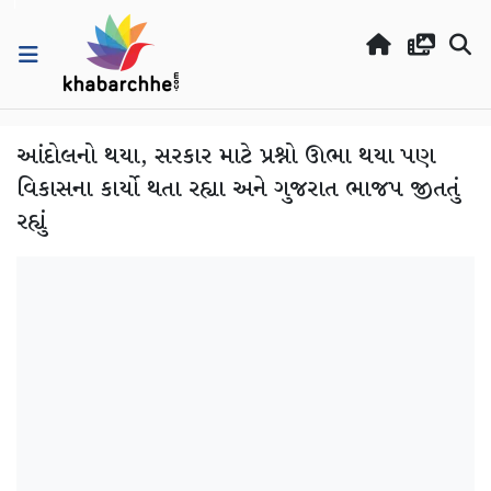
આંદોલનો થયા, સરકાર માટે પ્રશ્નો ઊભા થયા પણ
વિકાસના કાર્યો થતા રહ્યા અને ગુજરાત ભાજપ જીતતું
રહ્યું