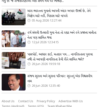
ગયું છે. જે રાજકારણીઓ એક સમયે મંચ પર ભાષણ...
મારા ભારતના યુવાનો આપની અંદર અપાર ઊર્જા છે, તેને
વિક્ષેપ માટે નહીં, વિકાસ માટે વાપરો
05 Aug 2026 12:27:44
હર્ષ સંઘવી ઉત્સાહી યુવા નેતા તો રહ્યા અને હવે પ્રજાના માનીતા
નેતા પણ સાબિત થયા
12 Jul 2026 12:34:15
પાસપોર્ટ, આધાર કાર્ડ, મતદાર પત્ર... નાગરિકતાના પુરાવા
નથી તો આપણી નાગરિકતા કેવી રીતે સાબિત થશે?
26 Jun 2026 19:59:18
સંજય સુરાના અને સુરાના પરિવાર: સુરતનું એક વિશ્વસનીય
નામ
26 Jun 2026 12:35:40
About Us
Contact Us
Privacy Policy
Advertise With Us
Terms (Android)
Terms (iOS)
Team Khabarchhe