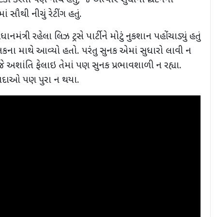
0 ટકા કરતા પણ નીચે હતું, જે અત્યાર સુધીના બ્રિટનના
ં સૌથી નીચું રેટીંગ હતું.
ધાનમંત્રી રહેલા લિઝ ટ્રસે પાર્ટીને મોટું નુકશાન પહોંચાડ્યું હતું
કના માથે આવ્યો હતો. પરંતુ સુનક એમાં સુધારો લાવી ન
 જે અશાંતિ ફેલાઇ તેમાં પણ સુનક પ્રભાવશાળી ન રહ્યા.
યદાઓ પણ પુરા ન થયા.