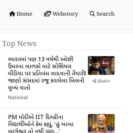
Home
Webstory
Search
Top News
ભારતમાં પણ 13 વર્ષથી ઓછી
ઉંમરના બાળકો માટે સોશિયલ
મીડિયા પર પ્રતિબંધ લાદવાની તૈયારી!
જાણો સંસદમાં રજૂ કરાયેલા બિલની
Share
મુખ્ય વાતો
National
PM મોદીએ IIT દિલ્હીના
વિદ્યાર્થીઓને કેમ કહ્યું, 'હું બાબા
બાગેશ્વર તો નથી પણ...'