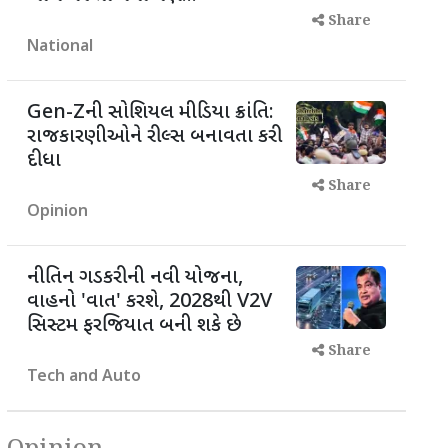
Share
National
Gen-Zની સોશિયલ મીડિયા ક્રાંતિ:
રાજકારણીઓને રીલ્સ બનાવતા કરી
દીધા
Share
Opinion
નીતિન ગડકરીની નવી યોજના,
વાહનો 'વાત' કરશે, 2028થી V2V
સિસ્ટમ ફરજિયાત બની શકે છે
Share
Tech and Auto