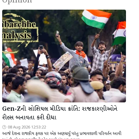
Opinion
Gen-Zની સોશિયલ મીડિયા ક્રાંતિ: રાજકારણીઓને
રીલ્સ બનાવતા કરી દીધા
08 Aug 2026 12:53:22
આજે દેશના રાજકીય ફલક પર એક અણધાર્યું પરંતુ પ્રભાવશાળી પરિવર્તન આવી