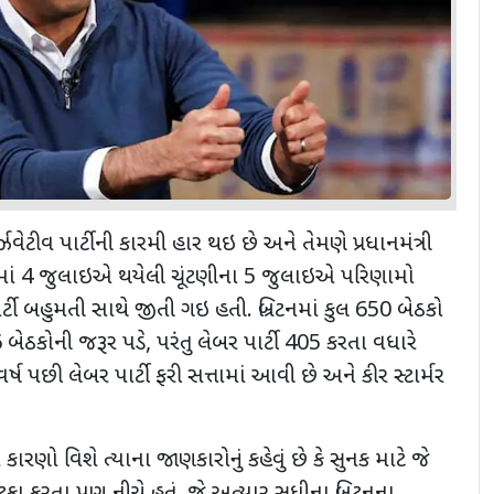
ન્ઝવેટીવ પાર્ટીની કારમી હાર થઇ છે અને તેમણે પ્રધાનમંત્રી
્રિટનમાં 4 જુલાઇએ થયેલી ચૂંટણીના 5 જુલાઇએ પરિણામો
ર્ટી બહુમતી સાથે જીતી ગઇ હતી. બ્રિટનમાં કુલ 650 બેઠકો
બેઠકોની જરૂર પડે, પરંતુ લેબર પાર્ટી 405 કરતા વધારે
્ષ પછી લેબર પાર્ટી ફરી સત્તામાં આવી છે અને કીર સ્ટાર્મર
રણો વિશે ત્યાના જાણકારોનું કહેવું છે કે સુનક માટે જે