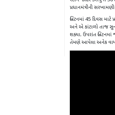
રેટીંગ જાહેર કરાયું તે 3
પ્રધાનમંત્રીની સરખામણીમા
બ્રિટનમાં 45 દિવસ માટે પ્ર
અને એ કાંટાળો તાજ સુન
શક્યા. ઉપરાંત બ્રિટનમાં
તેમણે આપેલા અનેક વા