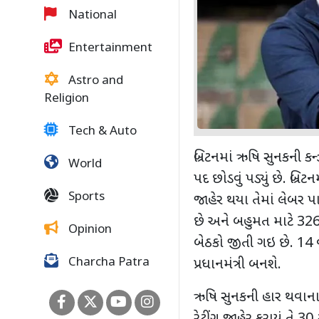
National
Entertainment
Astro and
Religion
Tech & Auto
બ્રિટનમાં ઋષિ સુનકની કર્
World
પદ છોડવું પડ્યું છે. બ
Sports
જાહેર થયા તેમાં લેબર પા
છે અને બહુમત માટે 326 
Opinion
બેઠકો જીતી ગઇ છે. 14 વર
Charcha Patra
પ્રધાનમંત્રી બનશે.
ઋષિ સુનકની હાર થવાના કા