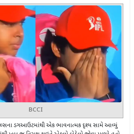
BCCI
લ્સના ડગઆઉટમાંથી એક ભાવનાત્મક દૃશ્ય સામે આવ્યું