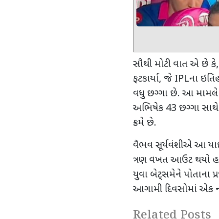
સૌથી મોટી વાત એ છે કે
ફટકાર્યા, જે
IPL
ના ઇતિહ
વધુ છગ્ગા છે. આ મામલે તે
અભિષેક
43
છગ્ગા સાથે 
ક્રમે છે.
વૈભવ સૂર્યવંશીએ આ યા
ત્રણ વખત આઉટ થયો હતો
યુવા બેટ્સમેને પોતાના પ્ર
આગામી દિવસોમાં એક નવો
Related Posts