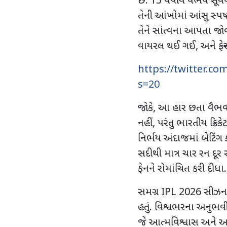
છે.
15
વર્ષીય વૈભવ સૂર
તેની આંખોમાં આંસુ સ્પષ્
તેને સાંત્વના આપતા જ
વાયરલ થઈ ગઈ
,
અને ફે
https://twitter.c
s=20
જોકે
,
આ હાર છતા
વૈભવ 
નહીં
,
પરંતુ ભારતીય ક્રિ
નિર્ભય અંદાજમાં બેટિંગ
સદીથી માત્ર ચાર રન દૂર
ફેનને રોમાંચિત કરી દીધા.
સમગ્ર
IPL 2026
સીઝન
હતું. વિશ્વભરના અનુભવ
જે આત્મવિશ્વાસ અને આક્