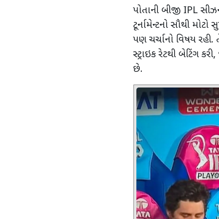
પોતાની બીજી
IPL
સીઝન
ટૂર્નામેન્ટનો સૌથી મોટો સ
પણ ચર્ચાનો વિષય રહી.
સ્ટ્રાઇક રેટથી બેટિંગ કરી,
છે.