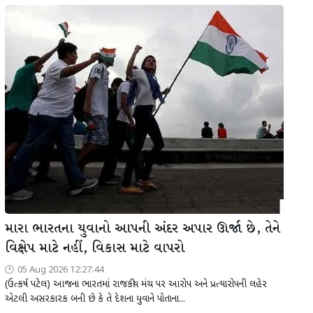
મારા ભારતના યુવાનો આપની અંદર અપાર ઊર્જા છે, તેને
વિક્ષેપ માટે નહીં, વિકાસ માટે વાપરો
05 Aug 2026 12:27:44
(ઉત્કર્ષ પટેલ) આજના ભારતમાં રાજકીય મંચ પર આરોપ અને પ્રત્યારોપની લહેર
એટલી અસરકારક બની છે કે તે દેશના યુવાને પોતાના...