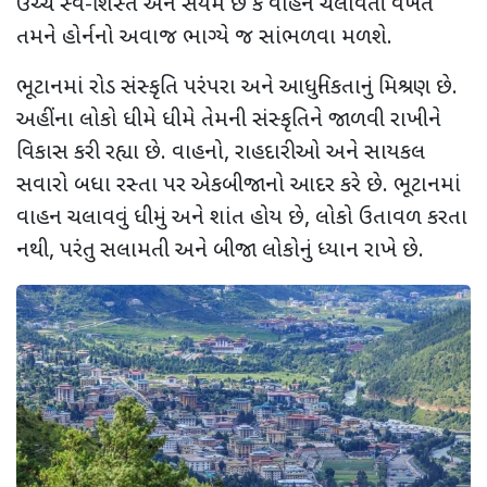
ઉચ્ચ સ્વ-શિસ્ત અને સંયમ છે કે વાહન ચલાવતી વખતે
તમને હોર્નનો અવાજ ભાગ્યે જ સાંભળવા મળશે.
ભૂટાનમાં રોડ સંસ્કૃતિ પરંપરા અને આધુનિકતાનું મિશ્રણ છે.
અહીંના લોકો ધીમે ધીમે તેમની સંસ્કૃતિને જાળવી રાખીને
વિકાસ કરી રહ્યા છે. વાહનો
,
રાહદારીઓ અને સાયકલ
સવારો બધા રસ્તા પર એકબીજાનો આદર કરે છે. ભૂટાનમાં
વાહન ચલાવવું ધીમું અને શાંત હોય છે
,
લોકો ઉતાવળ કરતા
નથી
,
પરંતુ સલામતી અને બીજા લોકોનું ધ્યાન રાખે છે.