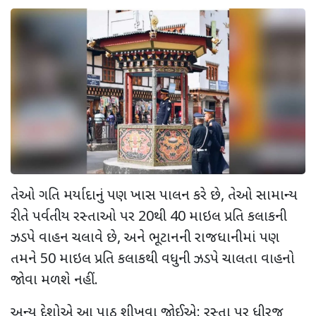
તેઓ ગતિ મર્યાદાનું પણ ખાસ પાલન કરે છે
,
તેઓ સામાન્ય
રીતે પર્વતીય રસ્તાઓ પર
20
થી
40
માઇલ પ્રતિ કલાકની
ઝડપે વાહન ચલાવે છે
,
અને ભૂટાનની રાજધાનીમાં પણ
તમને
50
માઇલ પ્રતિ કલાકથી વધુની ઝડપે ચાલતા વાહનો
જોવા મળશે નહીં.
અન્ય દેશોએ આ પાઠ શીખવા જોઈએ: રસ્તા પર ધીરજ