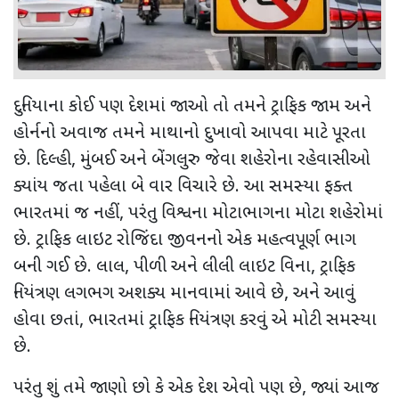
દુનિયાના કોઈ પણ દેશમાં જાઓ તો તમને ટ્રાફિક જામ અને
હોર્નનો અવાજ તમને માથાનો દુખાવો આપવા માટે પૂરતા
છે. દિલ્હી
,
મુંબઈ અને બેંગલુરુ જેવા શહેરોના રહેવાસીઓ
ક્યાંય જતા પહેલા બે વાર વિચારે છે. આ સમસ્યા ફક્ત
ભારતમાં જ નહીં
,
પરંતુ વિશ્વના મોટાભાગના મોટા શહેરોમાં
છે. ટ્રાફિક લાઇટ રોજિંદા જીવનનો એક મહત્વપૂર્ણ ભાગ
બની ગઈ છે. લાલ
,
પીળી અને લીલી લાઇટ વિના
,
ટ્રાફિક
નિયંત્રણ લગભગ અશક્ય માનવામાં આવે છે
,
અને આવું
હોવા છતાં
,
ભારતમાં ટ્રાફિક નિયંત્રણ કરવું એ મોટી સમસ્યા
છે.
પરંતુ શું તમે જાણો છો કે એક દેશ એવો પણ છે
,
જ્યાં આજ