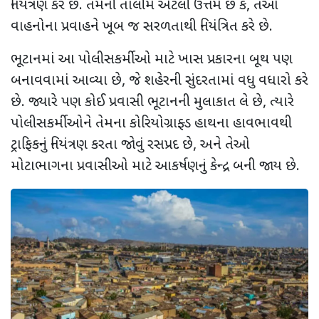
નિયંત્રણ કરે છે. તેમની તાલીમ એટલી ઉત્તમ છે કે
,
તેઓ
વાહનોના પ્રવાહને ખૂબ જ સરળતાથી નિયંત્રિત કરે છે.
ભૂટાનમાં આ પોલીસકર્મીઓ માટે ખાસ પ્રકારના બૂથ પણ
બનાવવામાં આવ્યા છે
,
જે શહેરની સુંદરતામાં વધુ વધારો કરે
છે. જ્યારે પણ કોઈ પ્રવાસી ભૂટાનની મુલાકાત લે છે
,
ત્યારે
પોલીસકર્મીઓને તેમના કોરિયોગ્રાફ્ડ હાથના હાવભાવથી
ટ્રાફિકનું નિયંત્રણ કરતા જોવું રસપ્રદ છે
,
અને તેઓ
મોટાભાગના પ્રવાસીઓ માટે આકર્ષણનું કેન્દ્ર બની જાય છે.