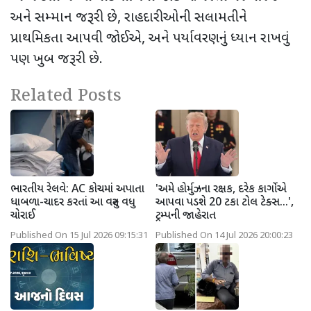
અને સમ્માન જરૂરી છે
,
રાહદારીઓની સલામતીને
પ્રાથમિકતા આપવી જોઈએ
,
અને પર્યાવરણનું ધ્યાન રાખવું
પણ ખુબ જરૂરી છે.
Related Posts
ભારતીય રેલવે: AC કોચમાં અપાતા
'અમે હોર્મુઝના રક્ષક, દરેક કાર્ગોએ
ધાબળા-ચાદર કરતાં આ વસ્તુ વધુ
આપવા પડશે 20 ટકા ટોલ ટેક્સ...',
ચોરાઈ
ટ્રમ્પની જાહેરાત
Published On 15 Jul 2026 09:15:31
Published On 14 Jul 2026 20:00:23