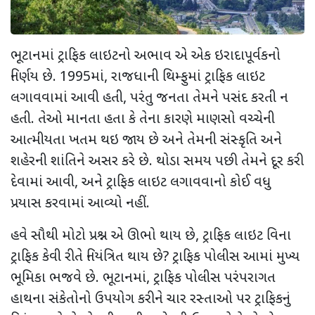
ભૂટાનમાં ટ્રાફિક લાઇટનો અભાવ એ એક ઇરાદાપૂર્વકનો
નિર્ણય છે.
1995
માં
,
રાજધાની થિમ્ફુમાં ટ્રાફિક લાઇટ
લગાવવામાં આવી હતી
,
પરંતુ જનતા તેમને પસંદ કરતી ન
હતી. તેઓ માનતા હતા કે તેના કારણે માણસો વચ્ચેની
આત્મીયતા ખતમ થઇ જાય છે અને તેમની સંસ્કૃતિ અને
શહેરની શાંતિને અસર કરે છે. થોડા સમય પછી તેમને દૂર કરી
દેવામાં આવી
,
અને ટ્રાફિક લાઇટ લગાવવાનો કોઈ વધુ
પ્રયાસ કરવામાં આવ્યો નહીં.
હવે સૌથી મોટો પ્રશ્ન એ ઊભો થાય છે
,
ટ્રાફિક લાઇટ વિના
ટ્રાફિક કેવી રીતે નિયંત્રિત થાય છે
?
ટ્રાફિક પોલીસ આમાં મુખ્ય
ભૂમિકા ભજવે છે. ભૂટાનમાં
,
ટ્રાફિક પોલીસ પરંપરાગત
હાથના સંકેતોનો ઉપયોગ કરીને ચાર રસ્તાઓ પર ટ્રાફિકનું