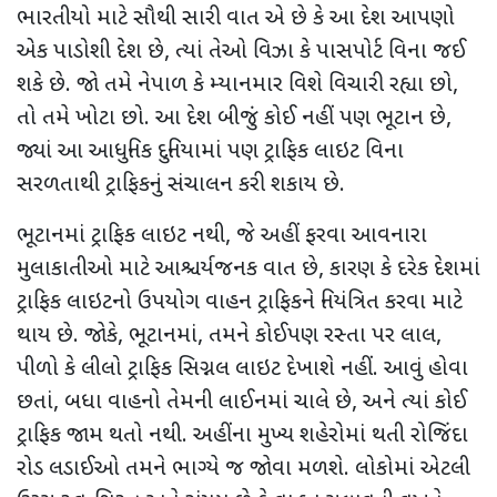
ભારતીયો માટે સૌથી સારી વાત એ છે કે આ દેશ આપણો
એક પાડોશી દેશ છે
,
ત્યાં તેઓ વિઝા કે પાસપોર્ટ વિના જઈ
શકે છે. જો તમે નેપાળ કે મ્યાનમાર વિશે વિચારી રહ્યા છો
,
તો તમે ખોટા છો. આ દેશ બીજું કોઈ નહીં પણ ભૂટાન છે
,
જ્યાં આ આધુનિક દુનિયામાં પણ ટ્રાફિક લાઇટ વિના
સરળતાથી ટ્રાફિકનું સંચાલન કરી શકાય છે.
ભૂટાનમાં ટ્રાફિક લાઇટ નથી
,
જે અહીં ફરવા આવનારા
મુલાકાતીઓ માટે આશ્ચર્યજનક વાત છે
,
કારણ કે દરેક દેશમાં
ટ્રાફિક લાઇટનો ઉપયોગ વાહન ટ્રાફિકને નિયંત્રિત કરવા માટે
થાય છે. જોકે
,
ભૂટાનમાં
,
તમને કોઈપણ રસ્તા પર લાલ
,
પીળો કે લીલો ટ્રાફિક સિગ્નલ લાઇટ દેખાશે નહીં. આવું હોવા
છતાં
,
બધા વાહનો તેમની લાઈનમાં ચાલે છે
,
અને ત્યાં કોઈ
ટ્રાફિક જામ થતો નથી. અહીંના મુખ્ય શહેરોમાં થતી રોજિંદા
રોડ લડાઈઓ તમને ભાગ્યે જ જોવા મળશે. લોકોમાં એટલી