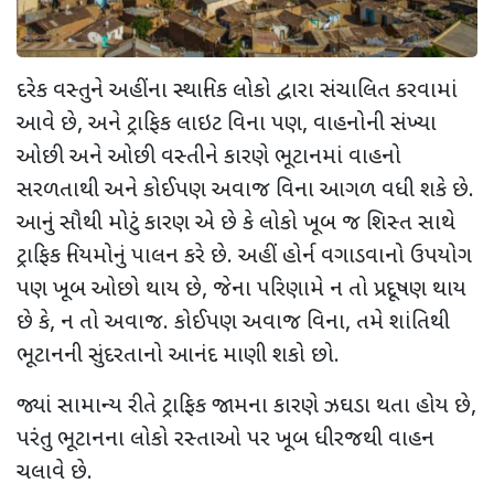
દરેક વસ્તુને અહીંના સ્થાનિક લોકો દ્વારા સંચાલિત કરવામાં
આવે છે
,
અને ટ્રાફિક લાઇટ વિના પણ
,
વાહનોની સંખ્યા
ઓછી અને ઓછી વસ્તીને કારણે ભૂટાનમાં વાહનો
સરળતાથી અને કોઈપણ અવાજ વિના આગળ વધી શકે છે.
આનું સૌથી મોટું કારણ એ છે કે લોકો ખૂબ જ શિસ્ત સાથે
ટ્રાફિક નિયમોનું પાલન કરે છે. અહીં હોર્ન વગાડવાનો ઉપયોગ
પણ ખૂબ ઓછો થાય છે
,
જેના પરિણામે ન તો પ્રદૂષણ થાય
છે કે
,
ન તો અવાજ. કોઈપણ અવાજ વિના
,
તમે શાંતિથી
ભૂટાનની સુંદરતાનો આનંદ માણી શકો છો.
જ્યાં સામાન્ય રીતે ટ્રાફિક જામના કારણે ઝઘડા થતા હોય છે
,
પરંતુ ભૂટાનના લોકો રસ્તાઓ પર ખૂબ ધીરજથી વાહન
ચલાવે છે.