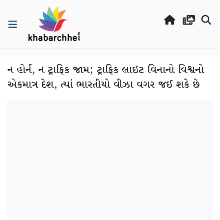
ન હોર્ન, ન ટ્રાફિક જામ; ટ્રાફિક લાઇટ વિનાનો વિશ્વનો
એકમાત્ર દેશ, ત્યાં ભારતીયો વીઝા વગર જઈ શકે છે