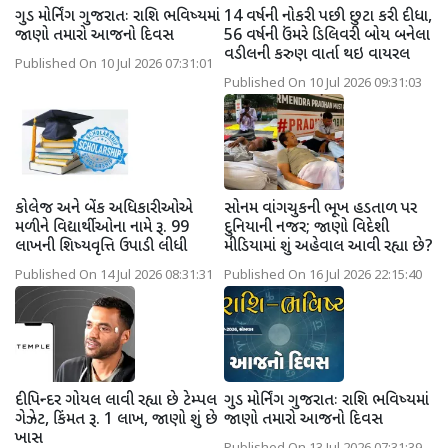
ગુડ મોર્નિંગ ગુજરાતઃ રાશિ ભવિષ્યમાં
14 વર્ષની નોકરી પછી છુટા કરી દીધા,
જાણો તમારો આજનો દિવસ
56 વર્ષની ઉંમરે ડિલિવરી બોય બનેલા
વડીલની કરુણ વાર્તા થઇ વાયરલ
Published On 10 Jul 2026 07:31:01
Published On 10 Jul 2026 09:31:03
કોલેજ અને બેંક અધિકારીઓએ
સોનમ વાંગચુકની ભૂખ હડતાળ પર
મળીને વિદ્યાર્થીઓના નામે રૂ. 99
દુનિયાની નજર; જાણો વિદેશી
લાખની શિષ્યવૃત્તિ ઉપાડી લીધી
મીડિયામાં શું અહેવાલ આવી રહ્યા છે?
Published On 14 Jul 2026 08:31:31
Published On 16 Jul 2026 22:15:40
દીપિન્દર ગોયલ લાવી રહ્યા છે ટેમ્પલ
ગુડ મોર્નિંગ ગુજરાતઃ રાશિ ભવિષ્યમાં
ગેઝેટ, કિંમત રૂ. 1 લાખ, જાણો શું છે
જાણો તમારો આજનો દિવસ
ખાસ