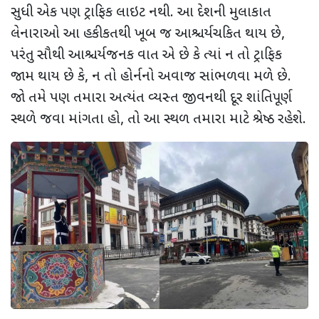
સુધી એક પણ ટ્રાફિક લાઇટ નથી. આ દેશની મુલાકાત
લેનારાઓ આ હકીકતથી ખૂબ જ આશ્ચર્યચકિત થાય છે
,
પરંતુ સૌથી આશ્ચર્યજનક વાત એ છે કે ત્યાં ન તો ટ્રાફિક
જામ થાય છે કે
,
ન તો હોર્નનો અવાજ સાંભળવા મળે છે.
જો તમે પણ તમારા અત્યંત વ્યસ્ત જીવનથી દૂર શાંતિપૂર્ણ
સ્થળે જવા માંગતા હો
,
તો આ સ્થળ તમારા માટે શ્રેષ્ઠ રહેશે.