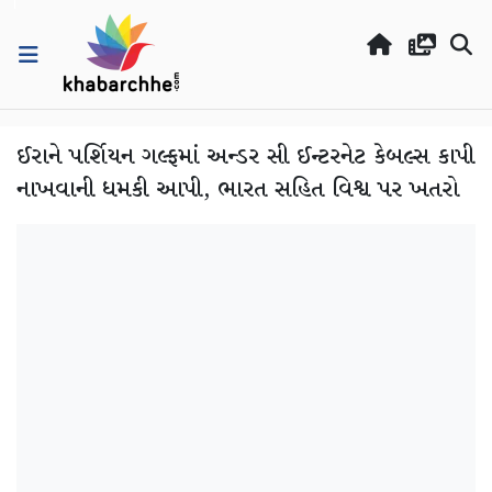
ઈરાને પર્શિયન ગલ્ફમાં અન્ડર સી ઈન્ટરનેટ કેબલ્સ કાપી
નાખવાની ધમકી આપી, ભારત સહિત વિશ્વ પર ખતરો