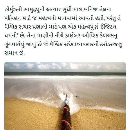
હોર્મુઝની સામુદ્રધુની અત્યાર સુધી માત્ર ખનિજ તેલના
પરિવહન માટે જ મહત્વની માનવામાં આવતી હતી
,
પરંતુ તે
વૈશ્વિક સંચાર પ્રણાલી માટે પણ એક મહત્વપૂર્ણ
'
ડિજિટલ
ધમની
'
છે. તેના પાણીની નીચે ફાઈબર-ઓપ્ટિક કેબલ્સનું
ગૂંચવાયેલું જાળું છે જે વૈશ્વિક સંદેશાવ્યવહારની કરોડરજ્જુ
સમાન છે.