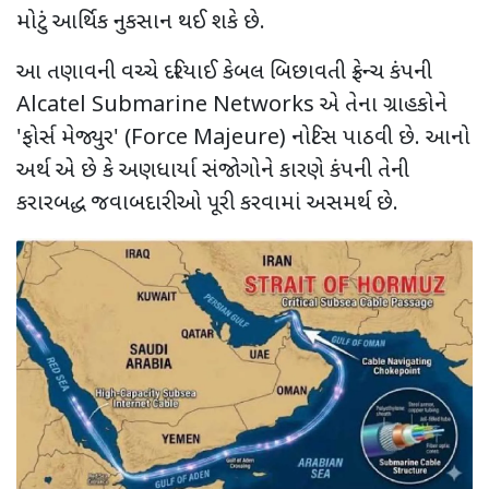
મોટું આર્થિક નુકસાન થઈ શકે છે.
આ તણાવની વચ્ચે દરિયાઈ કેબલ બિછાવતી ફ્રેન્ચ કંપની
Alcatel Submarine Networks
એ તેના ગ્રાહકોને
'
ફોર્સ મેજ્યુર
' (Force Majeure)
નોટિસ પાઠવી છે. આનો
અર્થ એ છે કે અણધાર્યા સંજોગોને કારણે કંપની તેની
કરારબદ્ધ જવાબદારીઓ પૂરી કરવામાં અસમર્થ છે.