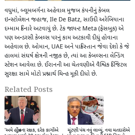
વધુમાં
,
બ્લૂમબર્ગના અહેવાલ મુજબ કંપનીનું કેબલ
ઇન્સ્ટોલેશન જહાજ
, Ile De Batz,
સાઉદી અરેબિયાના
દમ્મામ કિનારે અટવાયું છે. ટેક જાયન્ટ
Meta (
ફેસબુક) એ
પણ અન્ડરસી કેબલ્સ પરનું કામ અટકાવી દીધું હોવાના
અહેવાલ છે. ઓમાન
, UAE
અને પાકિસ્તાન જેવા દેશો કે જે
હાલમાં સંઘર્ષ ક્ષેત્રની નજીક છે
,
ત્યાં આ કેબલ્સના લેન્ડિંગ
સ્ટેશન આવેલા છે. ઈરાનની આ ચેતવણીએ વૈશ્વિક ડિજિટલ
સુરક્ષા સામે મોટો પ્રશ્નાર્થ ચિન્હ મૂકી દીધો છે.
Related Posts
'અમે હોર્મુઝના રક્ષક, દરેક કાર્ગોએ
ચૂંટણી પંચ નવું લાવ્યું, નવા મતદારોએ