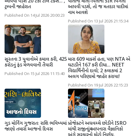
આપવા પડશે 20 ટકા ટોલ ટેક્સ...',
પોતાના માતા-પિતાની SIR વિગતો
ટ્રમ્પની જાહેરાત
આપવી પડશે, તો જ મતદાર યાદીમાં
નામ આવશે
Published On 14 Jul 2026 20:00:23
Published On 13 Jul 2026 21:15:34
સુરતના 3 યુવાનોએ કમાલ કરી, 425
મારા 609 માર્ક્સ હતા, પણ NTA એ
કરોડનું ફંડ મેળવવાની તૈયારી
ઘટાડીને 167 કરી દીધા... NEET
વિદ્યાર્થિનીનો દાવો; 2 કલાકમાં 2
Published On 15 Jul 2026 11:15:40
અલગ પરિણામો જાહેર કરાયા!
Published On 19 Jul 2026 22:15:23
ગુડ મોર્નિંગ ગુજરાતઃ રાશિ ભવિષ્યમાં
પ્રોજેક્ટને અધવચ્ચે છોડીને ISRO
જાણો તમારો આજનો દિવસ
માંથી રાજીનામું આપનારા વૈજ્ઞાનિકો
અંગે સરકારનો મોટો નિર્ણય,