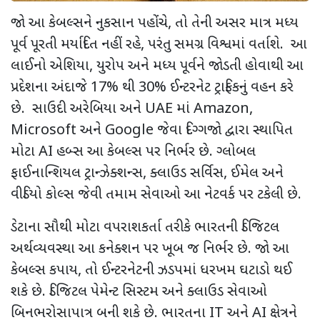
જો આ કેબલ્સને નુકસાન પહોંચે
,
તો તેની અસર માત્ર મધ્ય
પૂર્વ પૂરતી મર્યાદિત નહીં રહે
,
પરંતુ સમગ્ર વિશ્વમાં વર્તાશે.
આ
લાઈનો એશિયા
,
યુરોપ અને મધ્ય પૂર્વને જોડતી હોવાથી આ
પ્રદેશના અંદાજે
17%
થી
30%
ઈન્ટરનેટ ટ્રાફિકનું વહન કરે
છે.
સાઉદી અરેબિયા અને
UAE
માં
Amazon,
Microsoft
અને
Google
જેવા દિગ્ગજો દ્વારા સ્થાપિત
મોટા
AI
હબ્સ આ કેબલ્સ પર નિર્ભર છે. ગ્લોબલ
ફાઈનાન્શિયલ ટ્રાન્ઝેક્શન્સ
,
ક્લાઉડ સર્વિસ
,
ઈમેલ અને
વીડિયો કોલ્સ જેવી તમામ સેવાઓ આ નેટવર્ક પર ટકેલી છે.
ડેટાના સૌથી મોટા વપરાશકર્તા તરીકે ભારતની ડિજિટલ
અર્થવ્યવસ્થા આ કનેક્શન પર ખૂબ જ નિર્ભર છે. જો આ
કેબલ્સ કપાય
,
તો ઈન્ટરનેટની ઝડપમાં ધરખમ ઘટાડો થઈ
શકે છે. ડિજિટલ પેમેન્ટ સિસ્ટમ અને ક્લાઉડ સેવાઓ
બિનભરોસાપાત્ર બની શકે છે. ભારતના
IT
અને
AI
ક્ષેત્રને