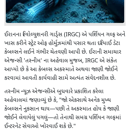
ઈરાનના રિવોલ્યુશનરી ગાર્ડ્સ (
IRGC)
એ પર્શિયન ગલ્ફ અને
ખાસ કરીને સ્ટ્રેટ ઓફ હોર્મુઝમાંથી પસાર થતા દરિયાઈ ડેટા
કેબલ્સને લઈને ગંભીર ચેતવણી આપી છે. ઈરાની સમાચાર
એજન્સી
'
તસ્નીમ
'
ના અહેવાલ મુજબ
, IRGC
એ સંકેત
આપ્યો છે કે આ કેબલ્સ અકસ્માતે અથવા જાણી જોઈને
કરવામાં આવતી કાર્યવાહી સામે અત્યંત સંવેદનશીલ છે.
તસ્નીમ ન્યૂઝ એજન્સીએ બુધવારે પ્રકાશિત કરેલા
અહેવાલમાં જણાવ્યું છે કે
, "
જો એકસાથે અનેક મુખ્ય
કેબલ્સને નુકસાન થાય—પછી તે અકસ્માત હોય કે જાણી
જોઈને લેવાયેલું પગલું—તો તેનાથી સમગ્ર પર્શિયન ગલ્ફમાં
ઈન્ટરનેટ સેવાઓ ખોરવાઈ શકે છે."