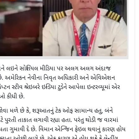
્રેશને લઇને સોશિયલ મીડિયા પર અલગ અલગ અંદાજ
છે. અમેરિકન નેવીના નિવૃત અધિકારી અને એવિએશન
્ટન સ્ટીવ શ્રેઇબરે ઇન્ડિયા ટુડેને આપેલા ઇન્ટરવ્યૂમાં એર
ાઓ કીધી છે.
ોવા મળે છે કે
,
શરૂઆતનું ટેક ઓફ સામાન્ય હતુ
,
બંને
પુરતી તાકાત લગાવી રહ્યા હતા. પરંતુ થોડી જ વારમાં
ા ગુમાવી દે છે. વિમાન એન્જિન ફેઇલ થવાનું કારણ હોય