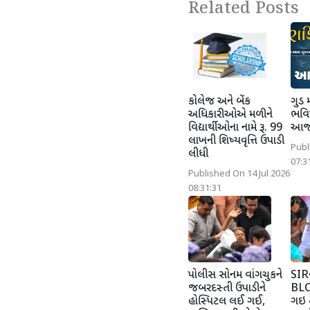
Related Posts
કોલેજ અને બેંક
ગુડ 
અધિકારીઓએ મળીને
ભવિષ
વિદ્યાર્થીઓના નામે રૂ. 99
આજન
લાખની શિષ્યવૃત્તિ ઉપાડી
Publ
લીધી
07:3
Published On 14 Jul 2026
08:31:31
પોલીસ સોનમ વાંગચુકને
SIRન
જબરદસ્તી ઉપાડીને
BLO
હોસ્પિટલ લઈ ગઈ,
ગઇ 