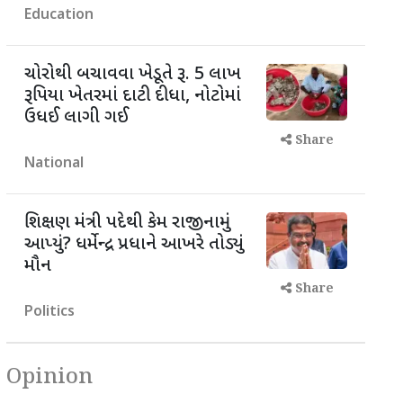
Education
ચોરોથી બચાવવા ખેડૂતે રૂ. 5 લાખ
રૂપિયા ખેતરમાં દાટી દીધા, નોટોમાં
ઉધઈ લાગી ગઈ
Share
National
શિક્ષણ મંત્રી પદેથી કેમ રાજીનામું
આપ્યું? ધર્મેન્દ્ર પ્રધાને આખરે તોડ્યું
મૌન
Share
Politics
Opinion