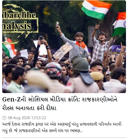
Gen-Zની સોશિયલ મીડિયા ક્રાંતિ: રાજકારણીઓને
રીલ્સ બનાવતા કરી દીધા
08 Aug 2026 12:53:22
આજે દેશના રાજકીય ફલક પર એક અણધાર્યું પરંતુ પ્રભાવશાળી પરિવર્તન આવી
ગયું છે. જે રાજકારણીઓ એક સમયે મંચ પર ભાષણ...