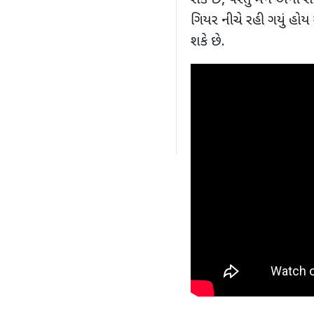
શકે છે
,
પરંતુ મને એની શ
ગિયર નીચે રહી ગયું હો
શકે છે.