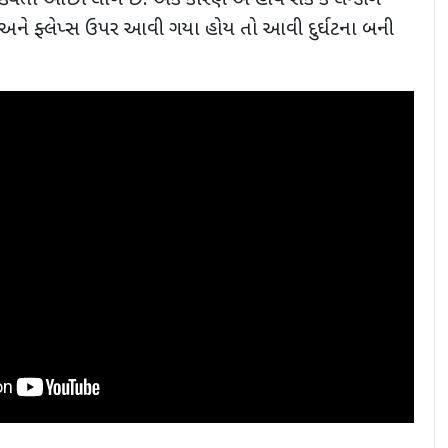
ક્યતા ઓછી લાગે છે. એક કારણ એ હોય શકે કે લેન્ડીંગ
ય અને ફ્લેપ્સ ઉપર આવી ગયા હોય તો આવી દુર્ઘટના બની