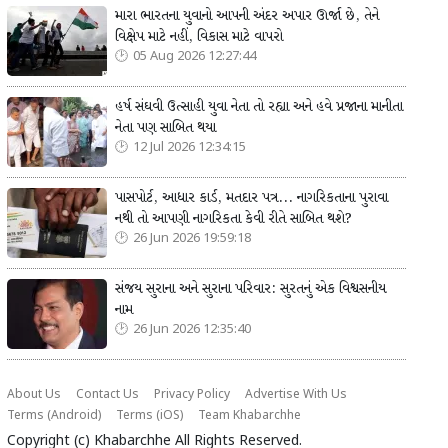
મારા ભારતના યુવાનો આપની અંદર અપાર ઊર્જા છે, તેને
વિક્ષેપ માટે નહીં, વિકાસ માટે વાપરો
05 Aug 2026 12:27:44
હર્ષ સંઘવી ઉત્સાહી યુવા નેતા તો રહ્યા અને હવે પ્રજાના માનીતા
નેતા પણ સાબિત થયા
12 Jul 2026 12:34:15
પાસપોર્ટ, આધાર કાર્ડ, મતદાર પત્ર... નાગરિકતાના પુરાવા
નથી તો આપણી નાગરિકતા કેવી રીતે સાબિત થશે?
26 Jun 2026 19:59:18
સંજય સુરાના અને સુરાના પરિવાર: સુરતનું એક વિશ્વસનીય
નામ
26 Jun 2026 12:35:40
About Us
Contact Us
Privacy Policy
Advertise With Us
Terms (Android)
Terms (iOS)
Team Khabarchhe
Copyright (c)
Khabarchhe
All Rights Reserved.