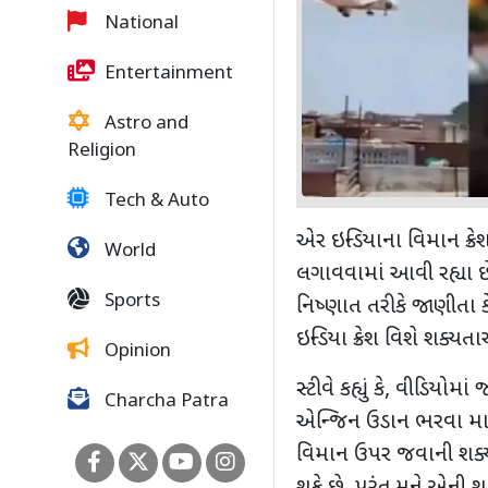
National
Entertainment
Astro and
Religion
Tech & Auto
એર ઇન્ડિયાના વિમાન ક
World
લગાવવામાં આવી રહ્યા 
Sports
નિષ્ણાત તરીકે જાણીતા કેપ
ઇન્ડિયા ક્રેશ વિશે શક્યત
Opinion
સ્ટીવે કહ્યું કે
,
વીડિયોમાં જ
Charcha Patra
એન્જિન ઉડાન ભરવા માટે 
વિમાન ઉપર જવાની શક્યત