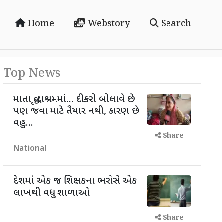
Home
Webstory
Search
Top News
માતા વૃદ્ધાશ્રમમાં... દીકરો બોલાવે છે
પણ જવા માટે તૈયાર નથી, કારણ છે
વહુ...
Share
National
દેશમાં એક જ શિક્ષકના ભરોસે એક
લાખથી વધુ શાળાઓ
Share