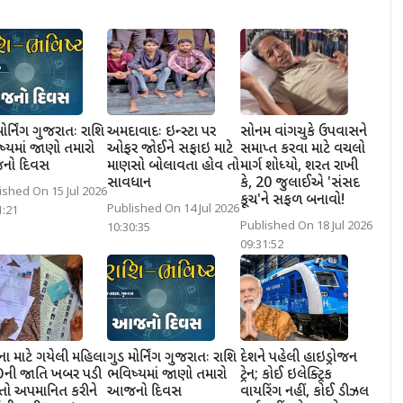
મોર્નિંગ ગુજરાતઃ રાશિ
અમદાવાદઃ ઇન્સ્ટા પર
સોનમ વાંગચુકે ઉપવાસને
્યમાં જાણો તમારો
ઓફર જોઈને સફાઇ માટે
સમાપ્ત કરવા માટે વચલો
ો દિવસ
માણસો બોલાવતા હોવ તો
માર્ગ શોધ્યો, શરત રાખી
સાવધાન
કે, 20 જુલાઈએ 'સંસદ
ished On 15 Jul 2026
કૂચ'ને સફળ બનાવો!
Published On 14 Jul 2026
1:21
Published On 18 Jul 2026
10:30:35
09:31:52
ા માટે ગયેલી મહિલા
ગુડ મોર્નિંગ ગુજરાતઃ રાશિ
દેશને પહેલી હાઇડ્રોજન
ની જાતિ ખબર પડી
ભવિષ્યમાં જાણો તમારો
ટ્રેન; કોઈ ઇલેક્ટ્રિક
તો અપમાનિત કરીને
આજનો દિવસ
વાયરિંગ નહીં, કોઈ ડીઝલ