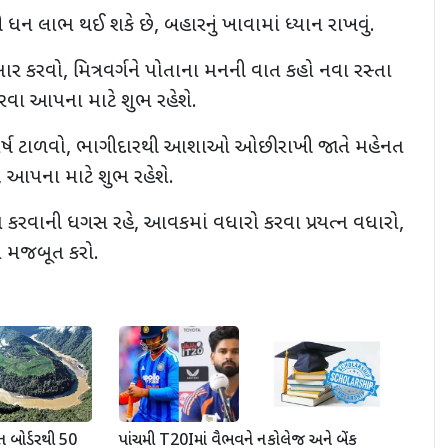
 ધન લાભ થઈ શકે છે, બહારનું ખાવામાં ધ્યાન રાખવું.
ર કરવો, મિત્રવર્ગને પોતાના મનની વાત કહો નવા રસ્તા
રવા આપના માટે શુભ રહેશે.
 સંઘર્ષ ટાળવો, ભાગીદારથી આશાઓ ઓછી રાખી જાતે મહેનત
, આપના માટે શુભ રહેશે.
મ કરવાની ધગસ રહે, આવકમાં વધારો કરવા પ્રયત્ન વધારો,
ે મજબૂત કરો.
 બોર્ડરથી 50
પાંચમી T20Iમાં વૈભવને ન
કોલેજ અને બેંક