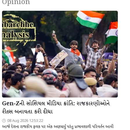
Opinion
Gen-Zની સોશિયલ મીડિયા ક્રાંતિ: રાજકારણીઓને
રીલ્સ બનાવતા કરી દીધા
08 Aug 2026 12:53:22
આજે દેશના રાજકીય ફલક પર એક અણધાર્યું પરંતુ પ્રભાવશાળી પરિવર્તન આવી