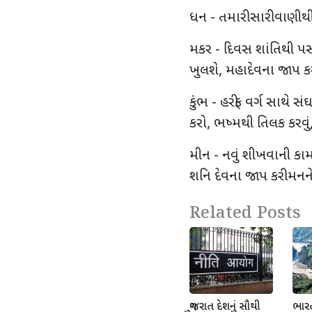
ધન - તમારી સારી વાણીથી
મકર - દિવસ શાંતિથી પસા
ખુલશે, મહાદેવના જાપ ક
કુંભ - હરીફ વર્ગ સાથે
કરો, ભષ્મથી તિલક કરવું
મીન - નવું શીખવાની કા
શનિ દેવના જાપ કરી મનન
Related Posts
ગુજરાત દેશનું સૌથી
ભારત