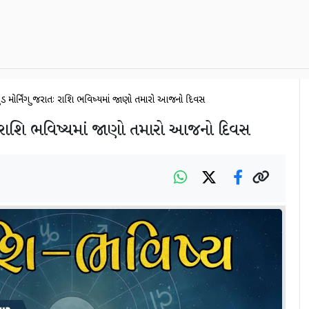
ગુડ મોર્નિંગ ગુજરાતઃ રાશિ ભવિષ્યમાં જાણો તમારો આજનો દિવસ
તઃ રાશિ ભવિષ્યમાં જાણો તમારો આજનો દિવસ