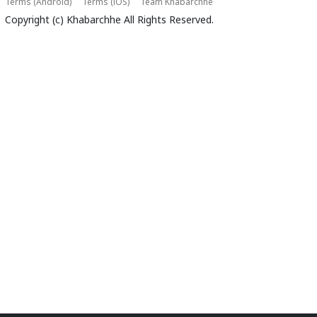
Terms (Android)
Terms (iOS)
Team Khabarchhe
Copyright (c)
Khabarchhe
All Rights Reserved.