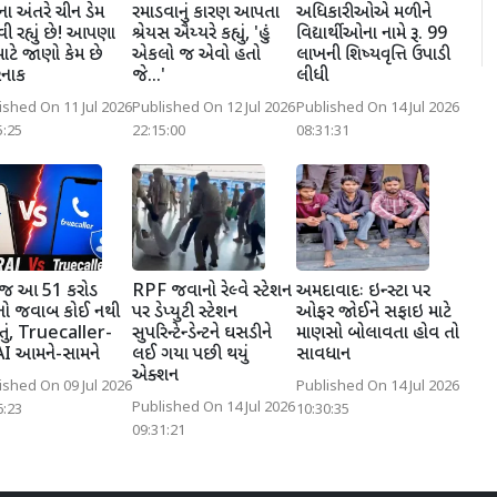
ના અંતરે ચીન ડેમ
રમાડવાનું કારણ આપતા
અધિકારીઓએ મળીને
ી રહ્યું છે! આપણા
શ્રેયસ ઐય્યરે કહ્યું, 'હું
વિદ્યાર્થીઓના નામે રૂ. 99
માટે જાણો કેમ છે
એકલો જ એવો હતો
લાખની શિષ્યવૃત્તિ ઉપાડી
નાક
જે...'
લીધી
ished On 11 Jul 2026
Published On 12 Jul 2026
Published On 14 Jul 2026
5:25
22:15:00
08:31:31
ોજ આ 51 કરોડ
RPF જવાનો રેલ્વે સ્ટેશન
અમદાવાદઃ ઇન્સ્ટા પર
નો જવાબ કોઈ નથી
પર ડેપ્યુટી સ્ટેશન
ઓફર જોઈને સફાઇ માટે
ું, Truecaller-
સુપરિન્ટેન્ડેન્ટને ઘસડીને
માણસો બોલાવતા હોવ તો
I આમને-સામને
લઈ ગયા પછી થયું
સાવધાન
એક્શન
ished On 09 Jul 2026
Published On 14 Jul 2026
Published On 14 Jul 2026
6:23
10:30:35
09:31:21