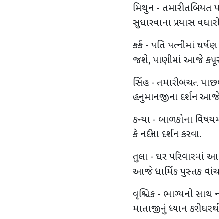
મિથુન - તમારી તબિયત પ
સુધારવાના પ્રયાસ વધારો
કર્ક - પતિ પત્નીમાં ઘર
જશે, પાણીમાં આજે કપૂ
સિંહ - તમારી બચત પાછ
હનુમાનજીના દર્શન આજ
કન્યા - બાળકોના વિષય
કે નદીના દર્શન કરવા.
તુલા - ઘર પરિવારમાં આ
આજે ધાર્મિક પુસ્તક વાંચ
વૃશ્ચિક - ભાગ્યનો સાથ ન
માતાજીનું ધ્યાન કરી ઘર