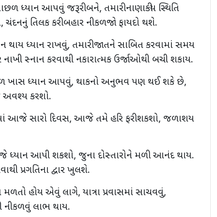
ાછળ ધ્યાન આપવું જરૂરી બને, તમારી નાણાકીય સ્થિતિ
, ચંદનનું તિલક કરી બહાર નીકળજો ફાયદો થશે.
્ષણ ન થાય ધ્યાન રાખવું, તમારી જાતને સાબિત કરવામાં સમય
ર નાખી સ્નાન કરવાથી નકારાત્મક ઉર્જાઓથી બચી શકાય.
ળ ખાસ ધ્યાન આપવું, થાકનો અનુભવ પણ થઈ શકે છે,
ે અવશ્ય કરશો.
માં આજે સારો દિવસ, આજે તમે હરિ ફરી શકશો, જળાશય
જે ધ્યાન આપી શકશો, જુના દોસ્તારોને મળી આનંદ થાય.
વાથી પ્રગતિના દ્વાર ખુલશે.
 મળતો હોય એવું લાગે, યાત્રા પ્રવાસમાં સાચવવું,
થી નીકળવું લાભ થાય.