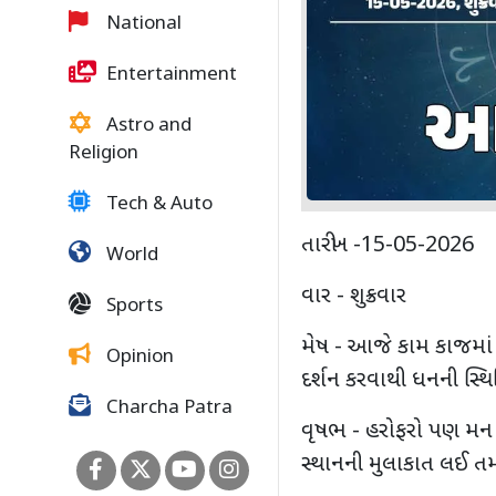
National
Entertainment
Astro and
Religion
Tech & Auto
તારીખ -15-05-2026
World
વાર - શુક્રવાર
Sports
મેષ - આજે કામ કાજમાં
Opinion
દર્શન કરવાથી ધનની સ્
Charcha Patra
વૃષભ - હરોફરો પણ મન સ
સ્થાનની મુલાકાત લઈ તમ