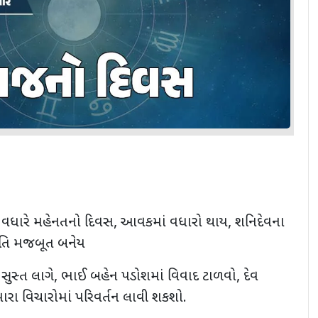
 વધારે મહેનતનો દિવસ, આવકમાં વધારો થાય, શનિદેવના
થિતિ મજબૂત બનેય
ુસ્ત લાગે, ભાઈ બહેન પડોશમાં વિવાદ ટાળવો, દેવ
ારા વિચારોમાં પરિવર્તન લાવી શકશો.