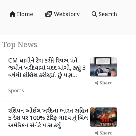
Home
Webstory
Search
Top News
CM ધામીને ટેગ કરીને રિષભ પંતે
જમીન ખરીદવામાં મદદ માંંગી, કહ્યું 3
વર્ષથી કોશિશ કરી રહ્યો છું પણ...
Share
Sports
રશિયન ઓઈલ ખરીદતા ભારત સહિત
5 દેશ પર 100% ટેરિફ લાદવાનું બિલ
અમેરિકન સેનેટે પાસ કર્યું
Share