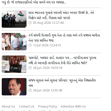
ગયું છે. જે રાજકારણીઓ એક સમયે મંચ પર ભાષણ...
મારા ભારતના યુવાનો આપની અંદર અપાર ઊર્જા છે, તેને
વિક્ષેપ માટે નહીં, વિકાસ માટે વાપરો
05 Aug 2026 12:27:44
હર્ષ સંઘવી ઉત્સાહી યુવા નેતા તો રહ્યા અને હવે પ્રજાના માનીતા
નેતા પણ સાબિત થયા
12 Jul 2026 12:34:15
પાસપોર્ટ, આધાર કાર્ડ, મતદાર પત્ર... નાગરિકતાના પુરાવા
નથી તો આપણી નાગરિકતા કેવી રીતે સાબિત થશે?
26 Jun 2026 19:59:18
સંજય સુરાના અને સુરાના પરિવાર: સુરતનું એક વિશ્વસનીય
નામ
26 Jun 2026 12:35:40
About Us
Contact Us
Privacy Policy
Advertise With Us