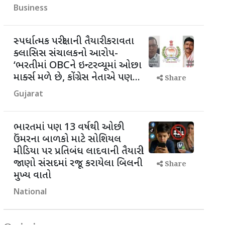
Business
સ્પર્ધાત્મક પરીક્ષાની તૈયારી કરાવતા
ક્લાસિસ સંચાલકનો આરોપ-
‘ભરતીમાં OBCને ઇન્ટરવ્યૂમાં ઓછા
માર્ક્સ મળે છે, કોંગ્રેસ નેતાએ પણ...
Share
Gujarat
ભારતમાં પણ 13 વર્ષથી ઓછી
ઉંમરના બાળકો માટે સોશિયલ
મીડિયા પર પ્રતિબંધ લાદવાની તૈયારી!
જાણો સંસદમાં રજૂ કરાયેલા બિલની
Share
મુખ્ય વાતો
National