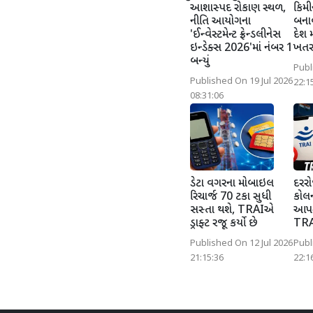
આશાસ્પદ રોકાણ સ્થળ,
કિમી
નીતિ આયોગના
બનાવ
'ઈન્વેસ્ટમેન્ટ ફ્રેન્ડલીનેસ
દેશ 
ઇન્ડેક્સ 2026'માં નંબર 1
ખતર
બન્યું
Publ
Published On 19 Jul 2026
22:1
08:31:06
ડેટા વગરના મોબાઇલ
દરર
રિચાર્જ 70 ટકા સુધી
કોલ
સસ્તા થશે, TRAIએ
આપત
ડ્રાફ્ટ રજૂ કર્યો છે
TRA
Published On 12 Jul 2026
Publ
21:15:36
22:1