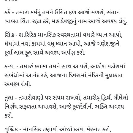
કર્ક - તમારા કર્મનું તમને ઉચિત ફળ આજે મળશે, સંતાન
બાબત ચિંતા રહ્યા કરે, મહાદેવજીનું નામ આજે અવશ્ય લેવું.
સિંહ - શારિરિક માનસિક સ્વસ્થતામાં વધારે ધ્યાન આપો,
ધંધામાં નવા કામમાં વધુ ધ્યાન આપો, આજે ગણેશજીને
દુર્વા લાલ ફૂલ સાથે અવશ્ય અર્પણ કરો.
કન્યા - તમારું ભાગ્ય તમને સાથ આપશે, આડોશ પડોશમાં
સંબંધોમાં આનંદ રહે, આજના દિવસમાં મંદિરની મુલાકાત
અવશ્ય લેવી.
તુલા - તમારી વાણી પર સંયમ રાખવો, તમારી બુદ્ધિથી લીધેલો
નિર્ણય સફળતા અપાવશે, આજે કુળદેવીની ભક્તિ અવશ્ય
કરો.
વૃશ્ચિક - માનસિક તણાવો ઓછો કરવા મેહનત કરો,