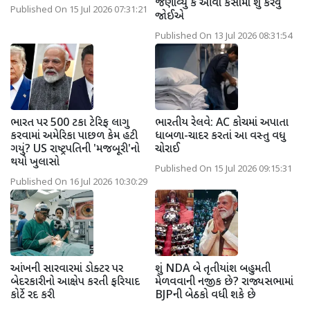
જણાવ્યું કે આવા કેસોમાં શું કરવું
Published On 15 Jul 2026 07:31:21
જોઈએ
Published On 13 Jul 2026 08:31:54
ભારત પર 500 ટકા ટેરિફ લાગુ
ભારતીય રેલવે: AC કોચમાં અપાતા
કરવામાં અમેરિકા પાછળ કેમ હટી
ધાબળા-ચાદર કરતાં આ વસ્તુ વધુ
ગયું? US રાષ્ટ્રપતિની 'મજબૂરી'નો
ચોરાઈ
થયો ખુલાસો
Published On 15 Jul 2026 09:15:31
Published On 16 Jul 2026 10:30:29
આંખની સારવારમાં ડોક્ટર પર
શું NDA બે તૃતીયાંશ બહુમતી
બેદરકારીનો આક્ષેપ કરતી ફરિયાદ
મેળવવાની નજીક છે? રાજ્યસભામાં
કોર્ટે રદ કરી
BJPની બેઠકો વધી શકે છે