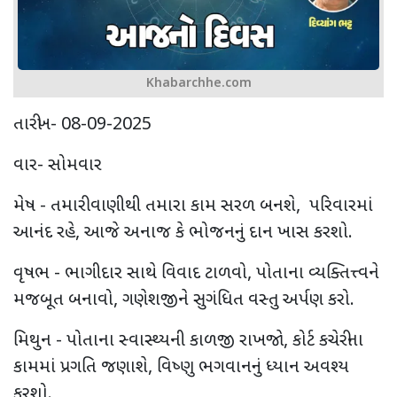
Khabarchhe.com
તારીખ- 08-09-2025
વાર- સોમવાર
મેષ - તમારી વાણીથી તમારા કામ સરળ બનશે, પરિવારમાં
આનંદ રહે, આજે અનાજ કે ભોજનનું દાન ખાસ કરશો.
વૃષભ - ભાગીદાર સાથે વિવાદ ટાળવો, પોતાના વ્યક્તિત્ત્વને
મજબૂત બનાવો, ગણેશજીને સુગંધિત વસ્તુ અર્પણ કરો.
મિથુન - પોતાના સ્વાસ્થ્યની કાળજી રાખજો, કોર્ટ કચેરીના
કામમાં પ્રગતિ જણાશે, વિષ્ણુ ભગવાનનું ધ્યાન અવશ્ય
કરશો.