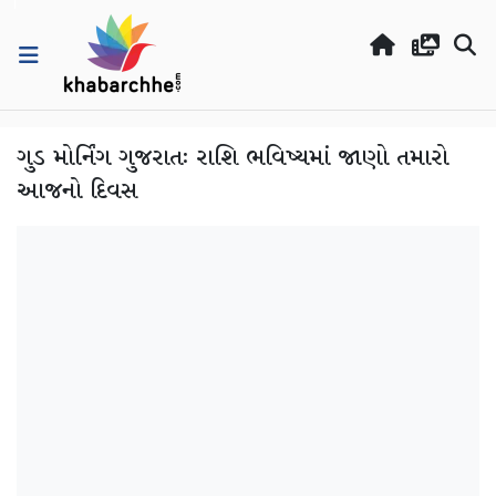
ગુડ મોર્નિંગ ગુજરાતઃ રાશિ ભવિષ્યમાં જાણો તમારો
આજનો દિવસ