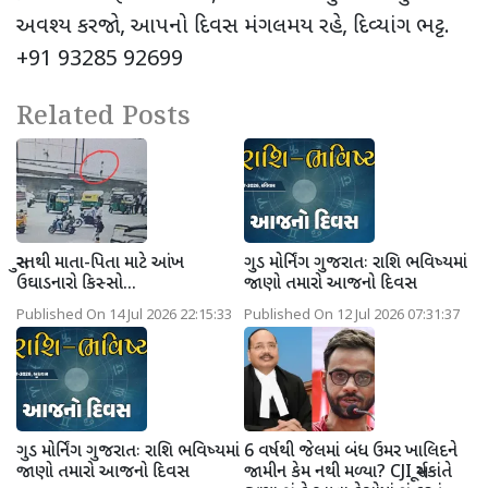
અવશ્ય કરજો, આપનો દિવસ મંગલમય રહે, દિવ્યાંગ ભટ્ટ.
+91 93285 92699
Related Posts
સુરતથી માતા-પિતા માટે આંખ
ગુડ મોર્નિંગ ગુજરાતઃ રાશિ ભવિષ્યમાં
ઉઘાડનારો કિસ્સો...
જાણો તમારો આજનો દિવસ
Published On 14 Jul 2026 22:15:33
Published On 12 Jul 2026 07:31:37
ગુડ મોર્નિંગ ગુજરાતઃ રાશિ ભવિષ્યમાં
6 વર્ષથી જેલમાં બંધ ઉમર ખાલિદને
જાણો તમારો આજનો દિવસ
જામીન કેમ નથી મળ્યા? CJI સૂર્યકાંતે