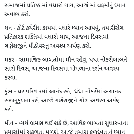
સમાજમાં પ્રતિષ્ઠામાં વધારો થાય, આજે માં લક્ષ્મીનું ધ્યાન
અવશ્ય કરો.
ધન - કોર્ટ કચેરીના કામમાં વધારે ધ્યાન આપવું, તમારી રોગ
પ્રતિકારક શક્તિમાં વધારો થાય, આજના દિવસમાં
ગણેશજીને મીઠી વસ્તુ અવશ્ય અર્પણ કરો.
મકર - સામાજિક બાબતોમાં મૌન રહેવું, ધંધા નોકરી બાબતે
સારો દિવસ, આજના દિવસમાં પીપળાના દર્શન અવશ્ય
કરવા.
કુંભ - ઘર પરિવારમાં આનંદ રહે, ધંધા નોકરીમાં અચાનક
સહાનુકુળતા રહે, આજે ગણેશજીને ગોળ અવશ્ય અર્પણ
કરો.
મીન - વ્યર્થ ભ્રમણ થઈ શકે છે, આર્થિક બાબતો સુધારવાના
પ્રયાસોમાં સફળતા મળશે, આજે તમારા કુળદેવતાનું ધ્યાન