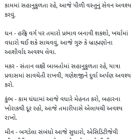
કામમાં સહાનુકુળતા રહે, આજે પીળી વસ્તુનું સેવન અવશ્ય
કરવું.
ધન - હરીફ વર્ગ પર તમારો પ્રભાવ બનાવી શકશો, ખર્ચામાં
વધારો થઈ શકે સાચવવું, આજે ગુરુ કે બ્રાહ્મણોના
આશીર્વાદ અવશ્ય લેવા.
મકર - સંતાન લક્ષી બાબતોમાં સહાનુકુળતા રહે, યાત્રા
પ્રવાસમાં સાવચેતી રાખવી, ગણેશજીને દુર્વા અર્પણ અવશ્ય
કરો.
કુંભ - કામ ધંધામાં આજે વધારે મેહનત કરો, બહારના
ખોરાકથી દૂર રહો, આજે તમારી પાસે એલાયચી અવશ્ય
રાખો.
મીન - બગડેલા સંબંધો આજે સુધારો, એસિડિટી જેવી