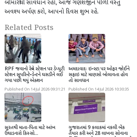
બીમારીથી સાવધાન રહો, આજે ગણેશજીને પીળી વસ્તુ
અવશ્ય અર્પણ કરો, આપનો દિવસ શુભ રહે.
Related Posts
RPF જવાનો રેલ્વે સ્ટેશન પર ડેપ્યુટી
અમદાવાદઃ ઇન્સ્ટા પર ઓફર જોઈને
સ્ટેશન સુપરિન્ટેન્ડેન્ટને ઘસડીને લઈ
સફાઇ માટે માણસો બોલાવતા હોવ
ગયા પછી થયું એક્શન
તો સાવધાન
Published On 14 Jul 2026 09:31:21
Published On 14 Jul 2026 10:30:35
સુરતથી માતા-પિતા માટે આંખ
ગુજરાતમાં 9 કલાકમાં નકલી બેંક
ઉઘાડનારો કિસ્સો...
તૈયાર કરી અને 28 લાખના સોનાના