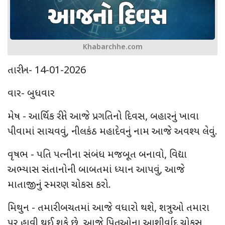
Khabarchhe.com
તારીખ- 14-01-2026
વાર- બુધવાર
મેષ - આર્થિક રીતે આજે પ્રગતિનો દિવસ, બહારનું ખાવા
પીવામાં સાચવવું, નીલકંઠ મહાદેવનું નામ આજે અવશ્ય લેવું.
વૃષભ - પતિ પત્નીના સંબંધ મજબૂત બનાવો, વિદ્યા
અભ્યાસ સંતાનોની બાબતમાં ધ્યાન આપવું, આજે
માતાજીનું સ્મરણ ચોકસ કરો.
મિથુન - તમારી બચતમાં આજે વધારો થશે, શત્રુઓ તમારા
પર હાવી થઈ શકે છે, આજે પિતૃઓના આશીર્વાદ ચોકસ