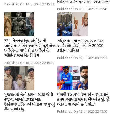
બિસ્કિટ લઇને ફરાર થયા ભેજાબાજો
Published On 14 Jul 2026 22:15:33
Published On 18 Jul 2026 21:15:41
72મા નેશનલ ફિલ્મ એવોર્ડ્સની
ગણિતમાં થયા નાપાસ, રસ્તા પર
જાહેરાત: કાર્તિક આર્યન-મામૂટી શ્રેષ્ઠ
આઈસ્ક્રીમ વેચી, હવે છે 20000
અભિનેતા, યામી શ્રેષ્ઠ અભિનેત્રી;
કરોડના માલિક!
'શ્રીકાંત' શ્રેષ્ઠ હિન્દી ફિલ્મ
Published On 15 Jul 2026 08:15:59
Published On 18 Jul 2026 22:15:19
ગુજરાતમાં ખેતી કામના ભાડા જેવી
પાંચમી T20Iમાં વૈભવને ન રમાડવાનું
નજીવી બાબતે ઝઘડા બાદ
કારણ આપતા શ્રેયસ ઐય્યરે કહ્યું, 'હું
ઉશ્કેરાયેલા પિતાએ પોતાના જ પુત્રનું
એકલો જ એવો હતો જે...'
ઢીમ ઢાળી દીધું
Published On 12 Jul 2026 22:15:00