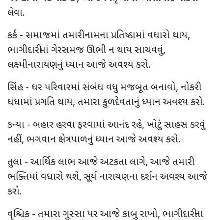
લેવા.
કર્ક - સમાજમાં તમારી નામના પ્રતિષ્ઠામાં વધારો થાય,
ભાગીદારીમાં ગેરસમજ ઊભી ન થાય સાચવવું,
લક્ષ્મીનારાયણનું ધ્યાન આજે અવશ્ય કરો.
સિંહ - ઘર પરિવારમાં સંબંધ વધુ મજબૂત બનાવો, નોકરી
ધંધામાં પ્રગતિ થાય, તમારા કુળદેવતાનું ધ્યાન અવશ્ય કરો.
કન્યા - બહાર હરવા ફરવામાં આનંદ રહે, ખોટું સાહસ કરવું
નહીં, ભગવાન ક્ષેત્રપાળનું ધ્યાન આજે અવશ્ય કરો.
તુલા - આર્થિક લાભ આજે અટકતા લાગે, આજે તમારી
ભક્તિમાં વધારો થશે, સૂર્ય નારાયણના દર્શન અવશ્ય આજે
કરો.
વૃશ્ચિક - તમારા ગુસ્સા પર આજે કાબુ રાખો, ભાગીદારીના