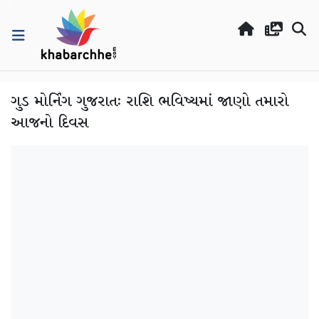
ગુડ મોર્નિંગ ગુજરાતઃ રાશિ ભવિષ્યમાં જાણો તમારો
આજનો દિવસ