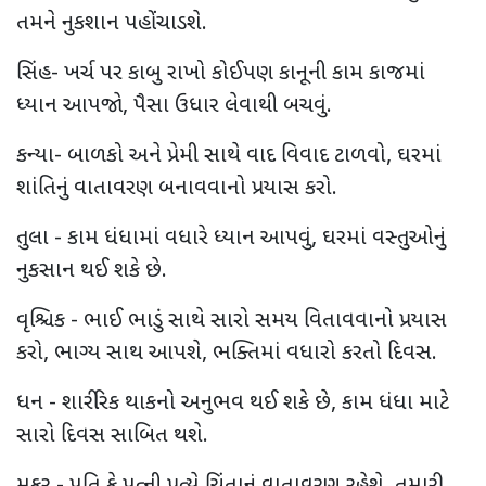
તમને નુકશાન પહોંચાડશે.
સિંહ- ખર્ચ પર કાબુ રાખો કોઈપણ કાનૂની કામ કાજમાં
ધ્યાન આપજો, પૈસા ઉધાર લેવાથી બચવું.
કન્યા- બાળકો અને પ્રેમી સાથે વાદ વિવાદ ટાળવો, ઘરમાં
શાંતિનું વાતાવરણ બનાવવાનો પ્રયાસ કરો.
તુલા - કામ ધંધામાં વધારે ધ્યાન આપવું, ઘરમાં વસ્તુઓનું
નુકસાન થઈ શકે છે.
વૃશ્ચિક - ભાઈ ભાડું સાથે સારો સમય વિતાવવાનો પ્રયાસ
કરો, ભાગ્ય સાથ આપશે, ભક્તિમાં વધારો કરતો દિવસ.
ધન - શારીરિક થાકનો અનુભવ થઈ શકે છે, કામ ધંધા માટે
સારો દિવસ સાબિત થશે.
મકર - પતિ કે પત્ની પ્રત્યે ચિંતાનું વાતાવરણ રહેશે, તમારી