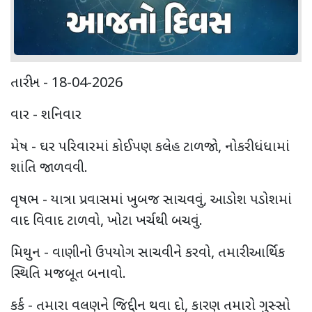
તારીખ - 18-04-2026
વાર - શનિવાર
મેષ - ઘર પરિવારમાં કોઈપણ કલેહ ટાળજો, નોકરી ધંધામાં
શાંતિ જાળવવી.
વૃષભ - યાત્રા પ્રવાસમાં ખુબજ સાચવવું, આડોશ પડોશમાં
વાદ વિવાદ ટાળવો, ખોટા ખર્ચથી બચવું.
મિથુન - વાણીનો ઉપયોગ સાચવીને કરવો, તમારી આર્થિક
સ્થિતિ મજબૂત બનાવો.
કર્ક - તમારા વલણને જિદ્દી ન થવા દો, કારણ તમારો ગુસ્સો