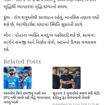
બુદ્ધિથી વ્યાપારમાં વૃદ્ધિ કરવાનો સમય.
કુંભ - રોગ શત્રુઓથી સાવધાન રહેવું, માનસિક તણાવ વધી
શકે છે, ભાગીદારીના ધંધામાં સ્થિતિ સુધરતી લાગે.
મીન - પોતાના વ્યક્તિ મનદુઃખ પહોંચાડી શકે છે, સત્યના
માર્ગને સમજી અને નિર્ણય લેવો, આપનો દિવસ મંગલમય
રહે.
Related Posts
ભારતીય ટીમને સમજવું પડશે આ
સુરતના 3 યુવાનોએ કમાલ કરી, 425
IPL નથી ચાલી રહી, થોડું જવાબદાર
કરોડનું ફંડ મેળવવાની તૈયારી
બનવું પડશે
Published On 15 Jul 2026 11:15:40