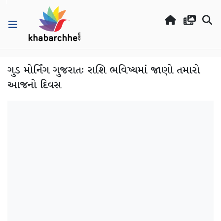
ગુડ મોર્નિંગ ગુજરાતઃ રાશિ ભવિષ્યમાં જાણો તમારો
આજનો દિવસ