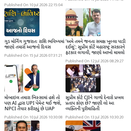
Published On 10 Jul 2026 22:15:04
ગુડ મોર્નિંગ ગુજરાતઃ રાશિ ભવિષ્યમાં
'અમે તમને જનતા સમક્ષ ખુલ્લા પાડી
જાણો તમારો આજનો દિવસ
દઈશું'; સુપ્રીમ કોર્ટે મહારાષ્ટ્ર સરકારને
ફટકાર લગાવી, જાણો આખો મામલો
Published On 15 Jul 2026 07:31:21
Published On 12 Jul 2026 08:29:27
મોબાઇલ તમારા ખિસ્સામાં હશે તો
સુપ્રીમ કોર્ટ CJIને ગાળો દેનારો પ્રબલ
પણ AI દ્વારા UPI પેમેન્ટ થઈ જશે,
પ્રતાપ કોણ છે? જાણી લો આ
NPCI તૈયાર કરી રહ્યું છે UAP
વ્યક્તિની પુરી માહિતી
Published On 10 Jul 2026 10:30:08
Published On 13 Jul 2026 10:30:20