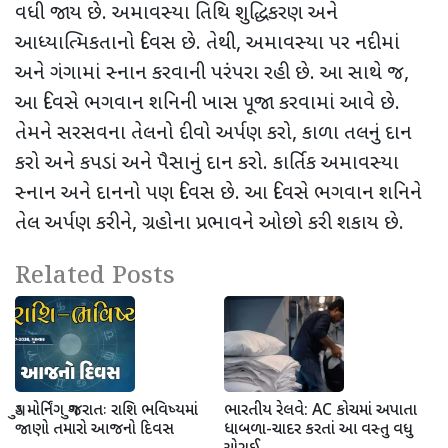
વધી જાય છે. અમાવસ્યા તિથિ શુદ્ધિકરણ અને
આધ્યાત્મિકતાનો દિવસ છે. તેથી
,
અમાવસ્યા પર નદીમાં
અને ગંગામાં સ્નાન કરવાની પરંપરા રહી છે. આ સાથે જ
,
આ દિવસે ભગવાન શનિની ખાસ પૂજા કરવામાં આવે છે.
તેમને સરસવના તેલનો દીવો અર્પણ કરો
,
કાળા તલનું દાન
કરો અને કપડાં અને પૈસાનું દાન કરો. કાર્તિક અમાવસ્યા
સ્નાન અને દાનનો પણ દિવસ છે. આ દિવસે ભગવાન શનિને
તેલ અર્પણ કરીને
,
ગ્રહોના પ્રભાવને ઓછો કરી શકાય છે.
Related Posts
ગુડ મોર્નિંગ ગુજરાતઃ રાશિ ભવિષ્યમાં
ભારતીય રેલવે: AC કોચમાં અપાતા
જાણો તમારો આજનો દિવસ
ધાબળા-ચાદર કરતાં આ વસ્તુ વધુ