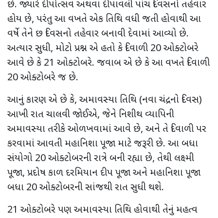
છે. જ્યારે દીપોત્સવ અથવા દીપાવલી પાંચ દિવસનો તહેવાર
હોય છે
,
પરંતુ આ વખતે એક તિથિ વધી જતી હોવાથી આ
વર્ષે તેને છ દિવસનો તહેવાર બનાવી દેવામાં આવ્યો છે.
અત્યાર સુધી
,
મોટો પ્રશ્ન એ હતો કે દિવાળી
20
ઓક્ટોબરે
આવે છે કે
21
ઓક્ટોબરે. જવાબ એ છે કે આ વખતે દિવાળી
20
ઓક્ટોબરે જ છે.
આનું કારણ એ છે કે
,
અમાવસ્યા તિથિ (નવા ચંદ્રનો દિવસ)
આખી રાત ચાલવી જોઈએ
,
જેને નિશીથ વ્યાપિની
અમાવસ્યા તરીકે ઓળખવામાં આવે છે
,
અને તે દિવાળી પર
કરવામાં આવતી મહાનિશા પૂજા માટે જરૂરી છે. આ બધા
સંયોગો
20
ઓક્ટોબરની રાત્રે બની રહ્યા છે
,
તેથી લક્ષ્મી
પૂજા
,
પ્રદોષ કાળ દરમિયાન દીપ પૂજા અને મહાનિશા પૂજા
બધા
20
ઓક્ટોબરની સાંજથી રાત સુધી થશે.
21
ઓક્ટોબરે પણ અમાવસ્યા તિથિ હોવાથી તેનું મહત્વ