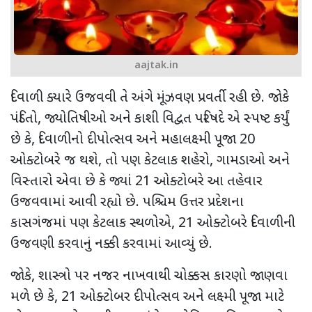
aajtak.in
દિવાળી ક્યારે ઉજવવી તે અંગે મૂંઝવણ પ્રવર્તી રહી છે. જોકે
પંડિતો
,
જ્યોતિષીઓ અને કાશી વિદ્વત પરિષદે એ સ્પષ્ટ કર્યું
છે કે
,
દિવાળીનો દીપોત્સવ અને મહાલક્ષ્મી પૂજા
20
ઓક્ટોબરે જ થશે
,
તો પણ કેટલાક શહેરો
,
ગામડાઓ અને
વિસ્તારો એવા છે કે જ્યાં
21
ઓક્ટોબરે આ તહેવાર
ઉજવવામાં આવી રહ્યો છે. પશ્ચિમ ઉત્તર પ્રદેશના
કાસગંજમાં પણ કેટલાક સ્થળોએ
, 21
ઓક્ટોબરે દિવાળીની
ઉજવણી કરવાનું નક્કી કરવામાં આવ્યું છે.
જોકે
,
શાસ્ત્રો પર નજર નાખવાથી ચોક્કસ કારણો જાણવા
મળે છે કે
, 21
ઓક્ટોબર દીપોત્સવ અને લક્ષ્મી પૂજા માટે