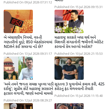
ચોરાઈ
Published On 09 Jul 2026 07:31:12
Published On 15 Jul 2026 09:15:31
બે બંધારણીય નિયમો, વસ્તી
મહારાષ્ટ્ર સરકારે બધા ચર્ચ અને
ગણતરીનો મુદ્દો; 850 બેઠકોકરવામાં
મિશનરી સંગઠનોની જમીનની ઓડિટ
NDAને કંઈ સમસ્યા નડે છે?
કરવાનો કેમ આપ્યો આદેશ?
Published On 13 Jul 2026 09:31:17
Published On 10 Jul 2026 21:15:53
'અમે તમને જનતા સમક્ષ ખુલ્લા પાડી
સુરતના 3 યુવાનોએ કમાલ કરી, 425
દઈશું'; સુપ્રીમ કોર્ટે મહારાષ્ટ્ર સરકારને
કરોડનું ફંડ મેળવવાની તૈયારી
ફટકાર લગાવી, જાણો આખો મામલો
Published On 15 Jul 2026 11:15:40
Published On 12 Jul 2026 08:29:27