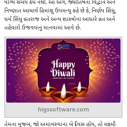
યોગ્ય સમય કેમ નથી. આ અંગે
,
જ્યોતિષના વિદ્વાન અને
નિષ્ણાત આચાર્ય હિમાંશુ ઉપમન્યુ કહે છે કે
,
નિર્ણય સિંધુ
,
ધર્મ સિંધુ વ્રતરાજ અને અન્ય શાસ્ત્રોના આધારે વ્રત અને
તહેવારો ઉજવવાનું માનવામાં આવે છે.
higssoftware.com
તેમના મુજબ
,
જો અમાવસ્યાના બે દિવસ હોય
,
તો લક્ષ્મી