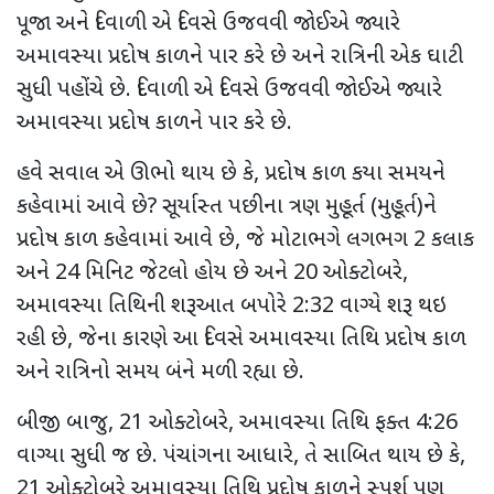
પૂજા અને દિવાળી એ દિવસે ઉજવવી જોઈએ જ્યારે
અમાવસ્યા પ્રદોષ કાળને પાર કરે છે અને રાત્રિની એક ઘાટી
સુધી પહોંચે છે. દિવાળી એ દિવસે ઉજવવી જોઈએ જ્યારે
અમાવસ્યા પ્રદોષ કાળને પાર કરે છે.
હવે સવાલ એ ઊભો થાય છે કે
,
પ્રદોષ કાળ કયા સમયને
કહેવામાં આવે છે
?
સૂર્યાસ્ત પછીના ત્રણ મુહૂર્ત (મુહૂર્ત)ને
પ્રદોષ કાળ કહેવામાં આવે છે
,
જે મોટાભગે લગભગ
2
કલાક
અને
24
મિનિટ જેટલો હોય છે અને
20
ઓક્ટોબરે
,
અમાવસ્યા તિથિની શરૂઆત બપોરે
2:32
વાગ્યે શરૂ થઇ
રહી છે
,
જેના કારણે આ દિવસે અમાવસ્યા તિથિ પ્રદોષ કાળ
અને રાત્રિનો સમય બંને મળી રહ્યા છે.
બીજી બાજુ
, 21
ઓક્ટોબરે
,
અમાવસ્યા તિથિ ફક્ત
4:26
વાગ્યા સુધી જ છે. પંચાંગના આધારે
,
તે સાબિત થાય છે કે
,
21
ઓક્ટોબરે અમાવસ્યા તિથિ પ્રદોષ કાળને સ્પર્શ પણ