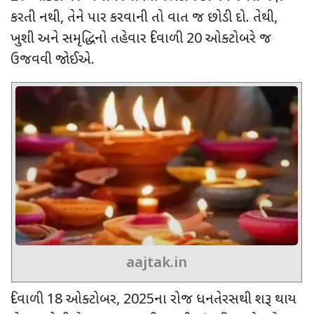
કરતી નથી
,
તેને પાર કરવાની તો વાત જ છોડી દો. તેથી
,
ખુશી અને સમૃદ્ધિનો તહેવાર દિવાળી
20
ઓક્ટોબરે જ
ઉજવવી જોઈએ.
aajtak.in
દિવાળી
18
ઓક્ટોબર
, 2025
ના રોજ ધનતેરસથી શરૂ થાય