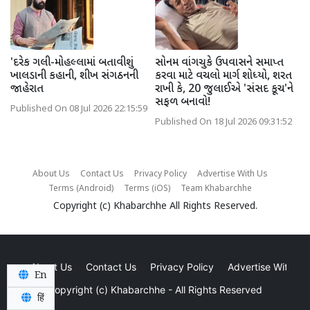
'દરેક ગલી-મોહલ્લામાં બતાવીશું
સોનમ વાંગચુકે ઉપવાસને સમાપ્ત
ખાલડાની કહાની, શીખ સંગઠનની
કરવા માટે વચલો માર્ગ શોધ્યો, શરત
જાહેરાત
રાખી કે, 20 જુલાઈએ 'સંસદ કૂચ'ને
સફળ બનાવો!
Published On 08 Jul 2026 22:15:59
Published On 18 Jul 2026 09:31:52
About Us
Contact Us
Privacy Policy
Advertise With Us
Terms (Android)
Terms (iOS)
Team Khabarchhe
Copyright (c)
Khabarchhe
All Rights Reserved.
About Us
Contact Us
Privacy Policy
Advertise With Us
En
Copyright (c)
Khabarchhe
- All Rights Reserved
हिं