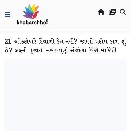
21 ઓક્ટોબરે દિવાળી કેમ નહીં? જાણો પ્રદોષ કાળ શું
છે? લક્ષ્મી પૂજાના મહત્વપૂર્ણ સંજોગો વિશે માહિતી