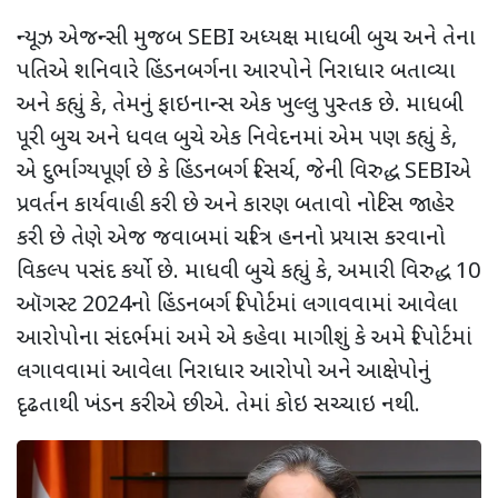
ન્યૂઝ એજન્સી મુજબ SEBI અધ્યક્ષ માધબી બુચ અને તેના
પતિએ શનિવારે હિંડનબર્ગના આરપોને નિરાધાર બતાવ્યા
અને કહ્યું કે, તેમનું ફાઇનાન્સ એક ખુલ્લુ પુસ્તક છે. માધબી
પૂરી બુચ અને ધવલ બુચે એક નિવેદનમાં એમ પણ કહ્યું કે,
એ દુર્ભાગ્યપૂર્ણ છે કે હિંડનબર્ગ રિસર્ચ, જેની વિરુદ્ધ SEBIએ
પ્રવર્તન કાર્યવાહી કરી છે અને કારણ બતાવો નોટિસ જાહેર
કરી છે તેણે એજ જવાબમાં ચરિત્ર હનનો પ્રયાસ કરવાનો
વિકલ્પ પસંદ કર્યો છે. માધવી બુચે કહ્યું કે, અમારી વિરુદ્ધ 10
ઑગસ્ટ 2024નો હિંડનબર્ગ રિપોર્ટમાં લગાવવામાં આવેલા
આરોપોના સંદર્ભમાં અમે એ કહેવા માગીશું કે અમે રિપોર્ટમાં
લગાવવામાં આવેલા નિરાધાર આરોપો અને આક્ષેપોનું
દૃઢતાથી ખંડન કરીએ છીએ. તેમાં કોઇ સચ્ચાઇ નથી.