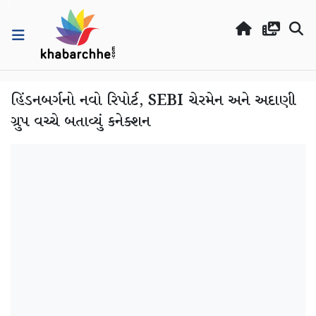
હિંડનબર્ગનો નવો રિપોર્ટ, SEBI ચેરમેન અને અદાણી
ગ્રુપ વચ્ચે બતાવ્યું કનેક્શન