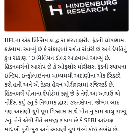
IIFLના એક પ્રિન્સિપાલ દ્વારા હસ્તાક્ષરીત ફંડની ઘોષણામાં
કહેવામાં આવ્યું છે કે રોકાણનો સ્ત્રોત સેલેરી છે અને દંપતિનું
કુલ રોકાણ 10 મિલિયન ડૉલર આંકવામાં આવ્યું છે.
હિંડનબર્ગનો આરોપ છે કે ઓફશોર મોરીશસ ફંડની સ્થાપના
ઇન્ડિયા ઇન્ફોલાઇનના માધ્યમથી અદાણીના એક ડિરેક્ટરે
કરી હતી અને એ ટેક્સ હેવન મોરીશસમાં રજિસ્ટર્ડ છે.
હિંડનબર્ગે પોતાના રિપોર્ટમાં કહ્યું છે કે તેણે આ અગાઉ એ
નોટિસ કર્યું હતું કે નિયામક દ્વારા હસ્તક્ષેપના જોખમ બાદ
પણ અદાણી ગ્રુપે પૂરા વિશ્વાસ સાથે પોતાનું કામ ચાલુ રાખ્યું
હતું. તેને એવી રીતે સમજી શકાય છે કે SEBI અધ્યક્ષ
માધબી પૂરી બુચ અને અદાણી ગ્રુપ વચ્ચે કોઇ સંબંધ છે.