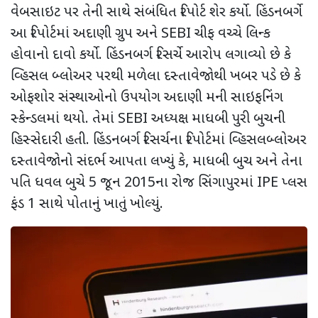
વેબસાઇટ પર તેની સાથે સંબંધિત રિપોર્ટ શેર કર્યો. હિંડનબર્ગે
આ રિપોર્ટમાં અદાણી ગ્રુપ અને SEBI ચીફ વચ્ચે લિન્ક
હોવાનો દાવો કર્યો. હિંડનબર્ગ રિસર્ચે આરોપ લગાવ્યો છે કે
વ્હિસલ બ્લોઅર પરથી મળેલા દસ્તાવેજોથી ખબર પડે છે કે
ઓફશોર સંસ્થાઓનો ઉપયોગ અદાણી મની સાઇફનિંગ
સ્કેન્ડલમાં થયો. તેમાં SEBI અધ્યક્ષ માધબી પુરી બુચની
હિસ્સેદારી હતી. હિંડનબર્ગ રિસર્ચના રિપોર્ટમાં વ્હિસલબ્લોઅર
દસ્તાવેજોનો સંદર્ભ આપતા લખ્યું કે, માધબી બુચ અને તેના
પતિ ધવલ બુચે 5 જૂન 2015ના રોજ સિંગાપુરમાં IPE પ્લસ
ફંડ 1 સાથે પોતાનું ખાતું ખોલ્યું.