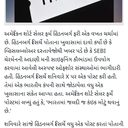
અમેરિકન શોર્ટ સેલર ફર્મ હિંડનબર્ગ ફરી એક વખત ચર્ચામાં
છે. હિંડનબર્ગ રિસર્ચે પોતાના ખુલાસામાં દાવો કર્યો છે કે
વ્હિસલબ્લોઅર દસ્તાવેજોથી ખબર પડે છે કે SEBI
ચેરમેનની અદાણી મની સાઇફનિંગ કૌભાંડમાં ઉપયોગ
કરવામાં આવેલી અસ્પષ્ટ ઓફશોર સંસ્થાઓમાં ભાગીદારી
હતી. હિંડનબર્ગ રિસર્ચે શનિવારે X પર એક પોસ્ટ કરી હતી.
તેમાં એક ભારતીય કંપની સાથે જોડાયેલા વધુ એક
ખુલાસાના સંકેત આપ્યા હતા. અમેરિકન શોર્ટ સેલર ફર્મે
પોસ્ટમાં લખ્યું હતું કે, ‘ભારતમાં જલદી જ કંઇક મોટું થવાનું
છે.’
શનિવારે સાંજે હિંડનબર્ગ રિસર્ચે વધુ એક પોસ્ટ કરતાં પોતાની