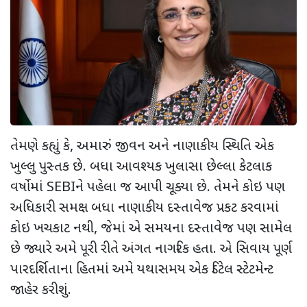
તેમણે કહ્યું કે, અમારું જીવન અને નાણાકીય સ્થિતિ એક
ખુલ્લુ પુસ્તક છે. બધા આવશ્યક ખુલાસા છેલ્લા કેટલાક
વર્ષોમાં SEBIને પહેલા જ આપી ચૂક્યા છે. તેમને કોઇ પણ
અધિકારી સમક્ષ બધા નાણાકીય દસ્તાવેજ પ્રકટ કરવામાં
કોઇ ખચકાટ નથી, જેમાં એ સમયના દસ્તાવેજ પણ સામેલ
છે જ્યારે અમે પૂરી રીતે અંગત નાગરિક હતા. એ સિવાય પૂર્ણ
પારદર્શિતાના હિતમાં અમે યથાસમય એક ડિટેલ સ્ટેટમેન્ટ
જાહેર કરીશું.