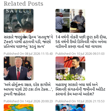
Related Posts
સરકારે જણાવ્યું કેમ ફિલ્મ 'સતલુજ'ને
14 વર્ષની નોકરી પછી છુટા કરી દીધા,
Zee5 પરથી હટાવવી પડી, જાણો
56 વર્ષની ઉંમરે ડિલિવરી બોય બનેલા
પ્રતિબંધ પાછળનું 'કડવું સત્ય'
વડીલની કરુણ વાર્તા થઇ વાયરલ
Published On 08 Jul 2026 11:15:43
Published On 10 Jul 2026 09:31:03
'અમે હોર્મુઝના રક્ષક, દરેક કાર્ગોએ
મહારાષ્ટ્ર સરકારે બધા ચર્ચ અને
આપવા પડશે 20 ટકા ટોલ ટેક્સ...',
મિશનરી સંગઠનોની જમીનની ઓડિટ
ટ્રમ્પની જાહેરાત
કરવાનો કેમ આપ્યો આદેશ?
Published On 14 Jul 2026 20:00:23
Published On 10 Jul 2026 21:15:53