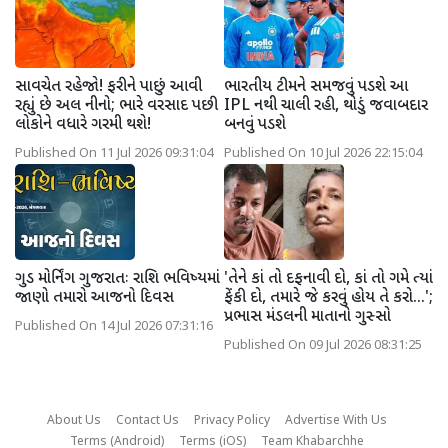
સાવચેત રહેજો! ફરીને પાછું આવી
ભારતીય ટીમને સમજવું પડશે આ
રહ્યું છે અલ નીનો; ભારે વરસાદ પછી
IPL નથી ચાલી રહી, થોડું જવાબદાર
લોકોને વધારે ગરમી થશે!
બનવું પડશે
Published On 11 Jul 2026 09:31:04
Published On 10 Jul 2026 22:15:04
ગુડ મોર્નિંગ ગુજરાતઃ રાશિ ભવિષ્યમાં
'તેને કાં તો દફનાવી દો, કાં તો ગમે ત્યાં
જાણો તમારો આજનો દિવસ
ફેંકી દો, તમારે જે કરવું હોય તે કરો...';
પ્રભાસ મંડલની માતાનો ગુસ્સો
Published On 14 Jul 2026 07:31:16
Published On 09 Jul 2026 08:31:25
About Us
Contact Us
Privacy Policy
Advertise With Us
Terms (Android)
Terms (iOS)
Team Khabarchhe