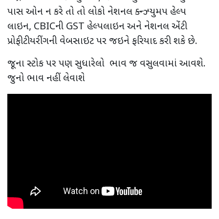
પાસ ઓન ન કરે તો તો લોકો નેશનલ ક્ન્ઝ્યુમપ હેલ્પ
લાઇન
, CBIC
ની
GST
હેલ્પલાઇન અને નેશનલ એંટી
પ્રોફીટીયરીંગની વેબસાઇટ પર જઇને ફરિયાદ કરી શકે છે.
જૂના સ્ટોક પર પણ સુધારેલો ભાવ જ વસુલવામાં આવશે.
જુનો ભાવ નહીં લેવાશે