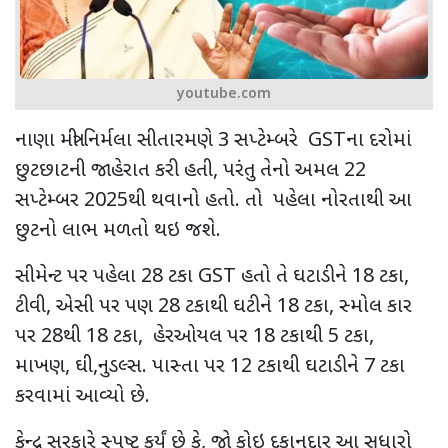
youtube.com
નાણા મંત્રી નિર્મલા સીતારમણે
3
સપ્ટેમ્બરે
GST
ના દરોમાં
છુટછાટની જાહેરાત કરી હતી
,
પરંતુ તેનો અમલ
22
સપ્ટેમ્બર
2025
થી થવાનો હતો. તો પહેલા નોરતાથી આ
છુટનો લાભ મળતો થઇ જશે.
સીમેન્ટ પર પહેલા
28
ટકા
GST
હતો તે ઘટાડીને
18
ટકા
,
ટીવી
,
એસી પર પણ
28
ટકાથી ઘટીને
18
ટકા
,
સ્મોલ કાર
પર
28
થી
18
ટકા
,
હેરઓયલ પર
18
ટકાથી
5
ટકા
,
માખણ
,
ઘી
,
નુડલ્સ. પાસ્તા પર
12
ટકાથી ઘટાડીને
7
ટકા
કરવામાં આવ્યો છે.
કેન્દ્ર સરકારે સ્પષ્ટ કર્યું છે કે
,
જો કોઇ દુકાનદાર આ સુધારો