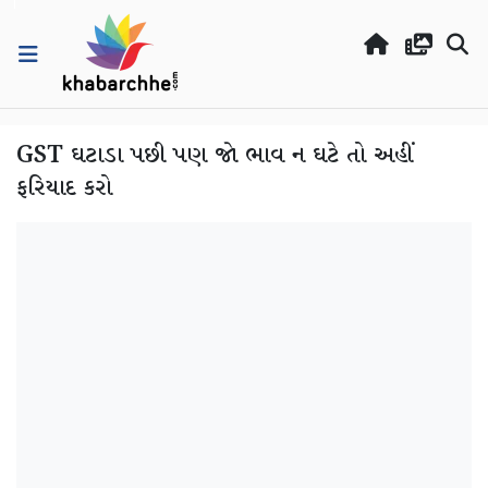
GST ઘટાડા પછી પણ જો ભાવ ન ઘટે તો અહીં
ફરિયાદ કરો