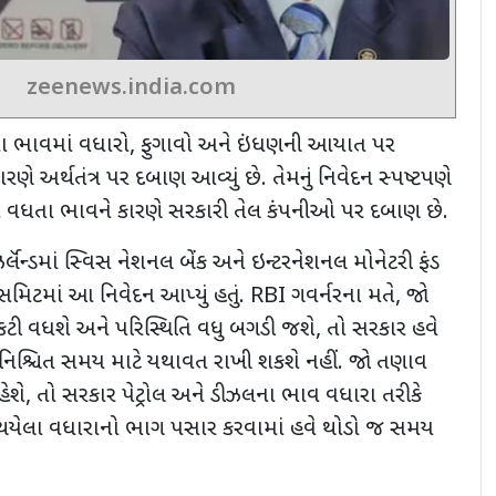
zeenews.india.com
ા ભાવમાં વધારો
,
ફુગાવો અને ઇંધણની આયાત પર
ારણે અર્થતંત્ર પર દબાણ આવ્યું છે. તેમનું નિવેદન સ્પષ્ટપણે
ા વધતા ભાવને કારણે સરકારી તેલ કંપનીઓ પર દબાણ છે.
ર્લૅન્ડમાં સ્વિસ નેશનલ બેંક અને ઇન્ટરનેશનલ મોનેટરી ફંડ
મિટમાં આ નિવેદન આપ્યું હતું.
RBI
ગવર્નરના મતે
,
જો
કટોકટી વધશે અને પરિસ્થિતિ વધુ બગડી જશે
,
તો સરકાર હવે
િશ્ચિત સમય માટે યથાવત રાખી શકશે નહીં. જો તણાવ
ેશે
,
તો સરકાર પેટ્રોલ અને ડીઝલના ભાવ વધારા તરીકે
ં થયેલા વધારાનો ભાગ પસાર કરવામાં હવે થોડો જ સમય