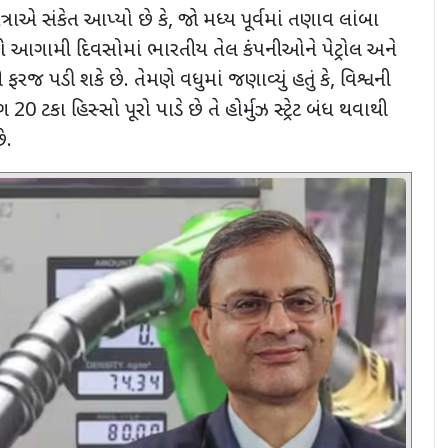
્રાએ સંકેત આપ્યો છે કે
,
જો મધ્ય પૂર્વમાં તણાવ લાંબા
ો આગામી દિવસોમાં ભારતીય તેલ કંપનીઓને પેટ્રોલ અને
જ પડી શકે છે. તેમણે વધુમાં જણાવ્યું હતું કે
,
વિશ્વની
ભગ
20
ટકા હિસ્સો પૂરો પાડે છે તે હોર્મુઝ સ્ટ્રેટ બંધ થવાથી
ે.