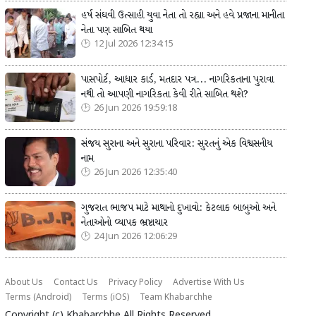
હર્ષ સંઘવી ઉત્સાહી યુવા નેતા તો રહ્યા અને હવે પ્રજાના માનીતા
નેતા પણ સાબિત થયા
12 Jul 2026 12:34:15
પાસપોર્ટ, આધાર કાર્ડ, મતદાર પત્ર... નાગરિકતાના પુરાવા
નથી તો આપણી નાગરિકતા કેવી રીતે સાબિત થશે?
26 Jun 2026 19:59:18
સંજય સુરાના અને સુરાના પરિવાર: સુરતનું એક વિશ્વસનીય
નામ
26 Jun 2026 12:35:40
ગુજરાત ભાજપ માટે માથાનો દુખાવો: કેટલાક બાબુઓ અને
નેતાઓનો વ્યાપક ભ્રષ્ટાચાર
24 Jun 2026 12:06:29
About Us
Contact Us
Privacy Policy
Advertise With Us
Terms (Android)
Terms (iOS)
Team Khabarchhe
Copyright (c)
Khabarchhe
All Rights Reserved.