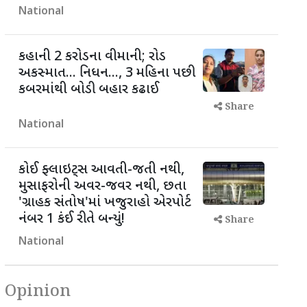
National
કહાની 2 કરોડના વીમાની; રોડ
અકસ્માત... નિધન..., 3 મહિના પછી
કબરમાંથી બોડી બહાર કઢાઈ
Share
National
કોઈ ફ્લાઇટ્સ આવતી-જતી નથી,
મુસાફરોની અવર-જવર નથી, છતા
'ગ્રાહક સંતોષ'માં ખજુરાહો એરપોર્ટ
નંબર 1 કંઈ રીતે બન્યું!
Share
National
Opinion