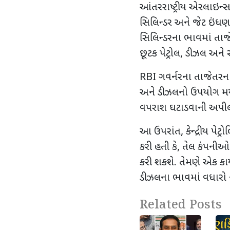
આંતરરાષ્ટ્રીય એરલાઇન્સ
સિલિન્ડર અને જેટ ઇંધણ
સિલિન્ડરના ભાવમાં તાજે
છૂટક પેટ્રોલ
,
ડીઝલ અને 
RBI
ગવર્નરના તાજેતરન
અને ડીઝલનો ઉપયોગ મર્
વપરાશ ઘટાડવાની અપીલ
આ ઉપરાંત
,
કેન્દ્રીય પે
કરી હતી કે
,
તેલ કંપનીઓ 
કરી શકશે. તેમણે એક કાર્યક્
ડીઝલના ભાવમાં વધારો 
Related Posts