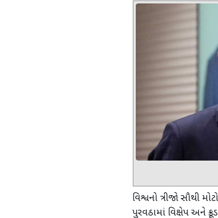
વિશ્વનો ત્રીજો સૌથી મોટ
પુરવઠામાં વિક્ષેપ અને ક