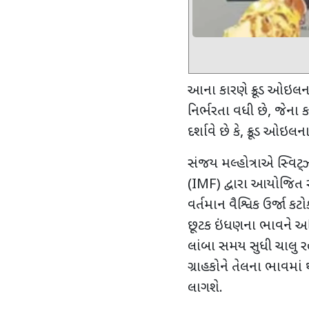
આના કારણે ક્રૂડ ઓઇલન
નિર્ભરતા વધી છે
,
જેના ક
દર્શાવે છે કે
,
ક્રૂડ ઓઇલન
સંજય મલ્હોત્રાએ સ્વિટ્ઝ
(
IMF)
દ્વારા આયોજિત સ
વર્તમાન વૈશ્વિક ઉર્જા 
છૂટક ઇંધણના ભાવને અન
લાંબા સમય સુધી ચાલુ રહ
ગ્રાહકોને તેલના ભાવમા
લાગશે.