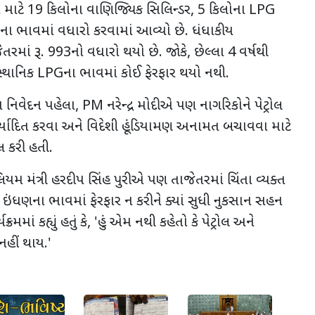
 માટે
19
કિલોના વાણિજ્યિક સિલિન્ડર
, 5
કિલોના
LPG
ના ભાવમાં વધારો કરવામાં આવ્યો છે. ધંધાકીય
તરમાં રૂ.
993
નો વધારો થયો છે. જોકે
,
છેલ્લા
4
વર્ષથી
સ્થાનિક
LPG
ના ભાવમાં કોઈ ફેરફાર થયો નથી.
ા નિવેદન પહેલા
, PM
નરેન્દ્ર મોદીએ પણ નાગરિકોને પેટ્રોલ
યાદિત કરવા અને વિદેશી હૂંડિયામણ અનામત બચાવવા માટે
 કરી હતી.
ટ્રોલિયમ મંત્રી હરદીપ સિંહ પુરીએ પણ તાજેતરમાં ચિંતા વ્યક્ત
ઇંધણના ભાવમાં ફેરફાર ન કરીને ક્યાં સુધી નુકસાન સહન
રમમાં કહ્યું હતું કે
, '
હું એમ નથી કહેતો કે પેટ્રોલ અને
નહીં થાય.
'