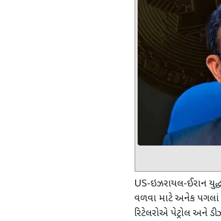
US-
ઇઝરાયલ-ઈરાન યુદ્ધ
વળવા માટે અનેક પગલાં
રિટેલરોએ પેટ્રોલ અને ડી