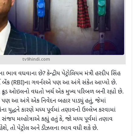
tv9hindi.com
ડીઝલના ભાવ વધવાના છે
?
કેન્દ્રીય પેટ્રોલિયમ મંત્રી હરદીપ સિંહ
બેંક (
RBI)
ના ગવર્નરએ પણ આ અંગે સંકેત આપ્યો છે.
ક્રૂડ ઓઇલનો વધતો ખર્ચ એક મુખ્ય પરિબળ બની રહ્યો છે.
 પણ આ અંગે એક નિવેદન બહાર પાડ્યું હતું
,
જેમાં
ા યુદ્ધને કારણે મધ્ય પૂર્વમાં તણાવનો ઉલ્લેખ કરવામાં
 સંજય મલ્હોત્રાએ કહ્યું હતું કે
,
જો મધ્ય પૂર્વમાં તણાવ
ેશે
,
તો પેટ્રોલ અને ડીઝલના ભાવ વધી શકે છે.