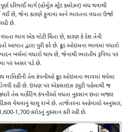
ર્ણ દરિયાઈ માર્ગ (હોર્મુઝ સ્ટ્રેટ ક્લોઝર) બંધ થવાથી
ઈ ગઈ છે
,
જેના કારણે ફુગાવા અને ભારતના વધતા ઉર્જા
વધી છે.
 વધતા ભાવ એક મોટી ચિંતા છે
,
કારણ કે દેશ તેની
ો આયાત દ્વારા પુરી કરે છે. ક્રૂડ ઓઇલના ભાવમાં વધારો
ાદન ખર્ચમાં વધારો થાય છે
,
જેનાથી ભારતીય રૂપિયા પર
વા પર અસર પડે છે.
્ય માલિકીની તેલ કંપનીઓ ક્રૂડ ઓઇલના ભાવમાં થયેલા
ોગવી રહી છે. ઇંધણ પર એક્સાઇઝ ડ્યુટી પહેલાથી જ
્યારે તેલ માર્કેટિંગ કંપનીઓ વધતા નુકસાન છતાં બજાર
 ડીઝલ વેચવાનું ચાલુ રાખે છે. તાજેતરના અહેવાલો અનુસાર
,
1,600-1,700
કરોડનું નુકસાન કરી રહી છે.