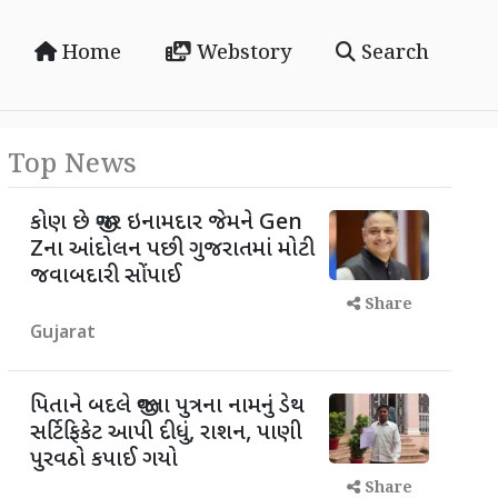
Home
Webstory
Search
Top News
કોણ છે જીગર ઇનામદાર જેમને Gen
Zના આંદોલન પછી ગુજરાતમાં મોટી
જવાબદારી સોંપાઈ
Share
Gujarat
પિતાને બદલે જીવતા પુત્રના નામનું ડેથ
સર્ટિફિકેટ આપી દીધું, રાશન, પાણી
પુરવઠો કપાઈ ગયો
Share