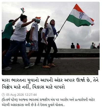
મારા ભારતના યુવાનો આપની અંદર અપાર ઊર્જા છે, તેને
વિક્ષેપ માટે નહીં, વિકાસ માટે વાપરો
05 Aug 2026 12:27:44
(ઉત્કર્ષ પટેલ) આજના ભારતમાં રાજકીય મંચ પર આરોપ અને પ્રત્યારોપની લહેર
એટલી અસરકારક બની છે કે તે દેશના યુવાને પોતાના...