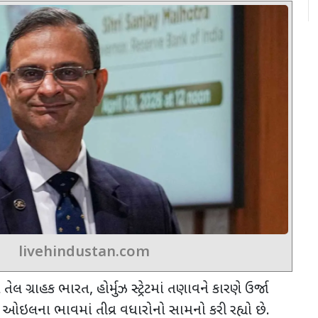
livehindustan.com
ો તેલ ગ્રાહક ભારત
,
હોર્મુઝ સ્ટ્રેટમાં તણાવને કારણે ઉર્જા
્રૂડ ઓઇલના ભાવમાં તીવ્ર વધારોનો સામનો કરી રહ્યો છે.