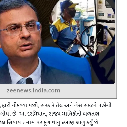
zeenews.india.com
 ફાટી નીકળ્યા પછી
,
સરકારે તેલ અને ગેસ સંકટને પહોંચી
 લીધાં છે. આ દરમિયાન
,
રાજ્ય માલિકીની બળતણ
ઝલ સિવાય તમામ પર ફુગાવાનું દબાણ લાગુ કર્યું છે.