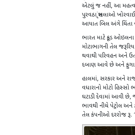
એટલું જ નહીં
,
આ મહત્વપૂ
પુરવઠા શૃંખલાઓ ખોરવા
આયાત બિલ અંગે ચિંતા 
ભારત માટે ક્રૂડ ઓઇલના
મોટાભાગની તેલ જરૂરિયાત
થવાથી પરિવહન અને ઉત્પ
દબાણ આવે છે અને ફુગા
હાલમાં
,
સરકાર અને રાજ
વધારાનો મોટો હિસ્સો ભ
ઘટાડી દેવામાં આવી છે
,
જ
ભાવથી નીચે પેટ્રોલ અને
તેલ કંપનીઓ દરરોજ રૂ.