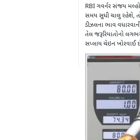
RBI
ગવર્નર સંજય મલ્હોત
સમય સુધી ચાલુ રહેશે
,
ત
ડીઝલના ભાવ વધારવાની ફર
તેલ જરૂરિયાતોનો લગ
સપ્લાય ચેઇન ખોરવાઈ છ