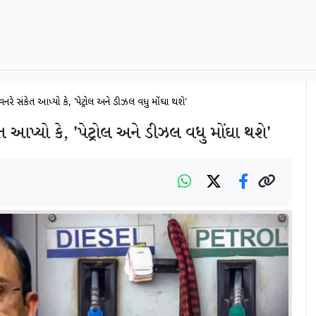
્નરે સંકેત આપ્યો કે, 'પેટ્રોલ અને ડીઝલ વધુ મોંઘા થશે'
ત આપ્યો કે, 'પેટ્રોલ અને ડીઝલ વધુ મોંઘા થશે'