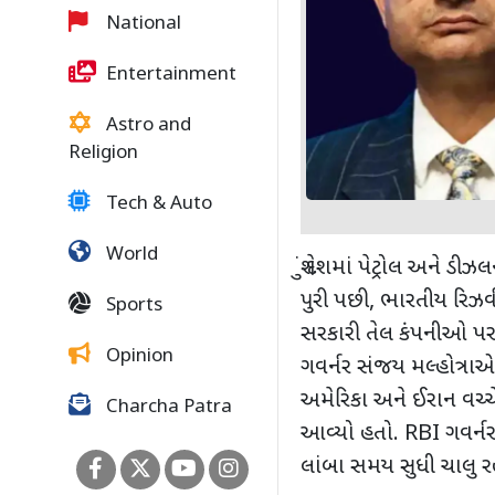
National
Entertainment
Astro and
Religion
Tech & Auto
World
શું દેશમાં પેટ્રોલ અને 
પુરી પછી
,
ભારતીય રિઝર્વ 
Sports
સરકારી તેલ કંપનીઓ પર 
Opinion
ગવર્નર સંજય મલ્હોત્રાએ
અમેરિકા અને ઈરાન વચ્ચેન
Charcha Patra
આવ્યો હતો.
RBI
ગવર્નર
લાંબા સમય સુધી ચાલુ રહ