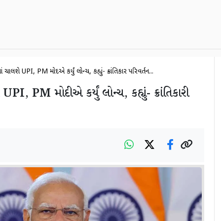
 ચાલશે UPI, PM મોદીએ કર્યું લોન્ચ, કહ્યું- ક્રાંતિકારી પરિવર્તન...
PI, PM મોદીએ કર્યું લોન્ચ, કહ્યું- ક્રાંતિકારી