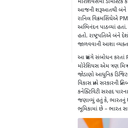
મોરેશિયસમાં ડોમેસ્ટિક કા
આજની શરૂઆતથી બંને દેશો
રાનિલ વિક્રમસિંઘેએ PMન
અભિનંદન પાઠવ્યાં હતાં
હતો. રાષ્ટ્રપતિએ બંને દ
જાળવવાની આશા વ્યક્ત 
આ પ્રસંગે સંબોધન કરતાં 
મોરેશિયસ એમ ત્રણ મિત્ર
જોડાણો આધુનિક ડિજિટલ જો
વિકાસ પ્રત્યે સરકારની પ્ર
કનેક્ટિવિટી સરહદ પાર
જણાવ્યું હતું કે, ભારતન
ભૂમિકામાં છે – ભારત સ