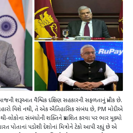
આજની શરૂઆત વૈશ્વિક દક્ષિણ સહકારની સફળતાનું પ્રતીક છે.
યવહારો વિશે નથી, તે એક ઐતિહાસિક સંબંધ છે, PM મોદીએ
ો-થી-લોકોના સંબંધોની શક્તિને પ્રકાશિત કરવા પર ભાર મૂક્યો
ભારત પોતાનાં પડોશી દેશોનાં મિત્રોને ટેકો આપી રહ્યું છે એ