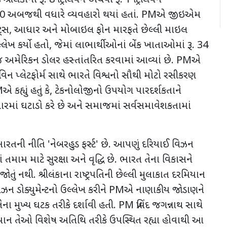
 100 અબજથી વધારે વ્યવહારો થયાં હતાં. PMએ જીઇએમ
ન્ટ્સ, આધાર અને મોબાઇલ ફોન મારફતે છેલ્લી માઇલ
ેખ કર્યો હતો, જેમાં લાભાર્થીઓનાં બેંક ખાતાઓમાં રૂ. 34
અમેરિકન ડોલર હસ્તાંતરિત કરવામાં આવ્યાં છે. PMએ
િન પ્લેટફોર્મ સાથે ભારતે વિશ્વનો સૌથી મોટો રસીકરણ
PMએ કહ્યું હતું કે, ટેકનોલોજીનો ઉપયોગ પારદર્શકતાને
્ટાચારમાં ઘટાડો કરે છે અને સમાજમાં સર્વસમાવેશકતામાં
ભારતની નીતિ 'નેબરહુડ ફર્સ્ટ' છે. આપણું દરિયાઈ વિઝન
ં તમામ માટે સુરક્ષા અને વૃદ્ધિ છે. ભારત તેના વિકાસને
ં નથી. શ્રીલંકાના રાષ્ટ્રપતિની છેલ્લી મુલાકાત દરમિયાન
ન ડોક્યુમેન્ટનો ઉલ્લેખ કરીને PMએ નાણાકીય જોડાણને
 મુખ્ય ઘટક તરીકે દર્શાવી હતી. PM પ્રવિંદ જગન્નાથ સાથે
ન તેઓ વિશેષ અતિથિ તરીકે ઉપસ્થિત રહ્યા હોવાથી આ