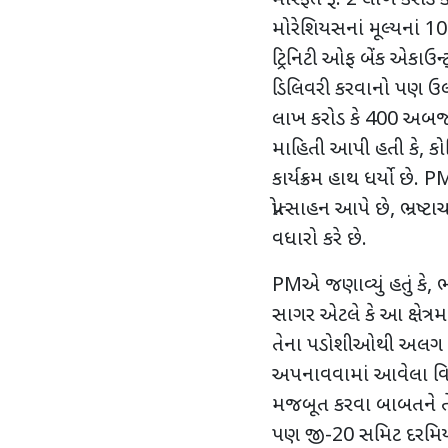
મોરેશિયસનાં મૂલ્યનાં
ટ્રિનિટી ઓફ બેંક એકાઉ
ડિલિવરી કરવાનો પણ ઉલ્લ
લાખ કરોડ કે 400 અબજ 
માહિતી આપી હતી કે, કોવ
કાર્યક્રમ હાથ ધર્યો છે. 
પ્રોત્સાહન આપે છે, ભ્રષ
વધારો કરે છે.
PMએ જણાવ્યું હતું કે, 
સાગર એટલે કે આ ક્ષેત્રમા
તેના પડોશીઓથી અલગ જોતુ
અપનાવવામાં આવેલા વિઝ
મજબૂત કરવા બાબતને તેના
પણ જી-20 સમિટ દરમિયા