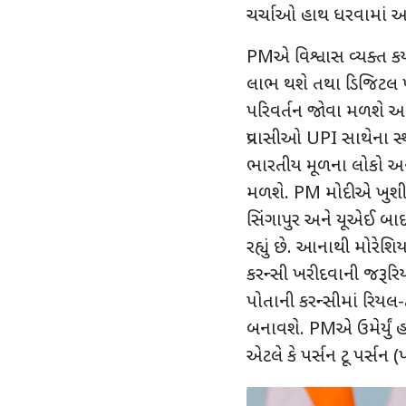
ચર્ચાઓ હાથ ધરવામાં 
PMએ વિશ્વાસ વ્યક્ત કર્
લાભ થશે તથા ડિજિટલ પરિ
પરિવર્તન જોવા મળશે અને 
પ્રવાસીઓ UPI સાથેના સ્થ
ભારતીય મૂળના લોકો અને
મળશે. PM મોદીએ ખુશી વ્
સિંગાપુર અને યૂએઈ બાદ 
રહ્યું છે. આનાથી મોરે
કરન્સી ખરીદવાની જરૂર
પોતાની કરન્સીમાં રિયલ
બનાવશે. PMએ ઉમેર્યું 
એટલે કે પર્સન ટૂ પર્સન