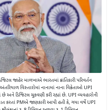
ડિજિટલ જાહેર માળખાએ ભારતમાં ક્રાંતિકારી પરિવર્તન
ંનાં અંતરિયાળ વિસ્તારોમાં નાનામાં નાના વિક્રેતાઓ UPI
ાં છે અને ડિજિટલ ચુકવણી કરી રહ્યાં છે. UPI વ્યવહારોની
વાત કરતાં PMએ જાણકારી આપી હતી કે, ગયા વર્ષે UPI
શ્રીલંકાનાં રૂ. 8 ટ્રિલિયન અથવા રૂ. 1 ટ્રિલિયન