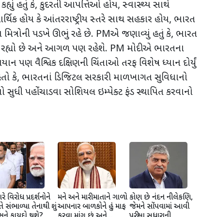
્યું હતું કે, કુદરતી આપત્તિઓ હોય, સ્વાસ્થ્ય સાથે
ર્થિક હોય કે આંતરરાષ્ટ્રીય સ્તરે સાથ સહકાર હોય, ભારત
 મિત્રોની પડખે ઊભું રહે છે. PMએ જણાવ્યું હતું કે, ભારત
દેશ રહ્યો છે અને આગળ પણ રહેશે. PM મોદીએ ભારતના
િયાન પણ વૈશ્વિક દક્ષિણની ચિંતાઓ તરફ વિશેષ ધ્યાન દોર્યું
યો હતો કે, ભારતનાં ડિજિટલ સરકારી માળખાગત સુવિધાનો
ેશો સુધી પહોંચાડવા સોશિયલ ઇમ્પેક્ટ ફંડ સ્થાપિત કરવાનો
ે વિરોધ પ્રદર્શનોને
મને અને મારી માતાને ગાળો
કોણ છે નંદન નીલેકણિ,
તે સંભાળ્યા તેનાથી શું
આપનાર બાળકોને હું માફ
જેમને સોંપવામાં આવી
રેસને ફાયદો થશે?
કરવા માંગુ છું અને...,
પરીક્ષા સુધારાની