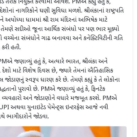
ર્ડ તરીકે નિયુક્ત કરવામાં આવશે. PMએ કહ્યું હતું કે,
નાં નાગરિકોને ઘણી સુવિધા મળશે. શ્રીલંકાનાં રાષ્ટ્રપતિ
ે અયોધ્યા ધામમાં શ્રી રામ મંદિરનાં અભિષેક માટે
. તેમણે સદીઓ જૂના આર્થિક સંબંધો પર પણ ભાર મૂક્યો
ેશો વચ્ચેના સંબંધોને ગાઢ બનાવવા અને કનેક્ટિવિટીની ગતિ
કરી હતી.
PMએ જણાવ્યું હતું કે, અત્યારે ભારત, શ્રીલંકા અને
 દેશો માટે વિશેષ દિવસ છે, જ્યારે તેમનાં ઐતિહાસિક
ડાણનું સ્વરૂપ ધારણ કરે છે. તેમણે કહ્યું કે તે લોકોના
તિબદ્ધતાનો પુરાવો છે. PMએ જણાવ્યું હતું કે, ફિનટેક
ના વ્યવહારો અને જોડાણોને વધારે મજબૂત કરશે. PMએ
ું UPI અથવા યુનાઇટેડ પેમેન્ટ્સ ઇન્ટરફેસ આજે નવી
ાથે ભાગીદારોને જોડવા.