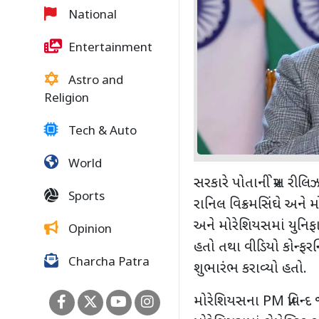
National
Entertainment
Astro and
Religion
Tech & Auto
World
સરકારે પોતાની પ્રેસ રીલિઝમ
Sports
રાનિલ વિક્રમસિંઘે અને મ
અને મોરેશિયસમાં યુનિફા
Opinion
હતો તથા વીડિયો કોન્ફરન
Charcha Patra
શુભારંભ કરાવ્યો હતો.
મોરેશિયસના PM પ્રવિન્દ જગ