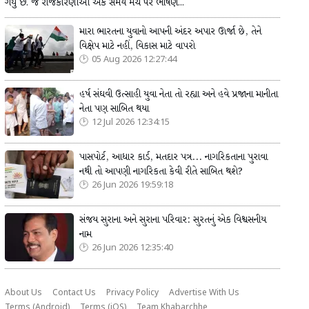
ગયું છે. જે રાજકારણીઓ એક સમયે મંચ પર ભાષણ...
મારા ભારતના યુવાનો આપની અંદર અપાર ઊર્જા છે, તેને
વિક્ષેપ માટે નહીં, વિકાસ માટે વાપરો
05 Aug 2026 12:27:44
હર્ષ સંઘવી ઉત્સાહી યુવા નેતા તો રહ્યા અને હવે પ્રજાના માનીતા
નેતા પણ સાબિત થયા
12 Jul 2026 12:34:15
પાસપોર્ટ, આધાર કાર્ડ, મતદાર પત્ર... નાગરિકતાના પુરાવા
નથી તો આપણી નાગરિકતા કેવી રીતે સાબિત થશે?
26 Jun 2026 19:59:18
સંજય સુરાના અને સુરાના પરિવાર: સુરતનું એક વિશ્વસનીય
નામ
26 Jun 2026 12:35:40
About Us
Contact Us
Privacy Policy
Advertise With Us
Terms (Android)
Terms (iOS)
Team Khabarchhe