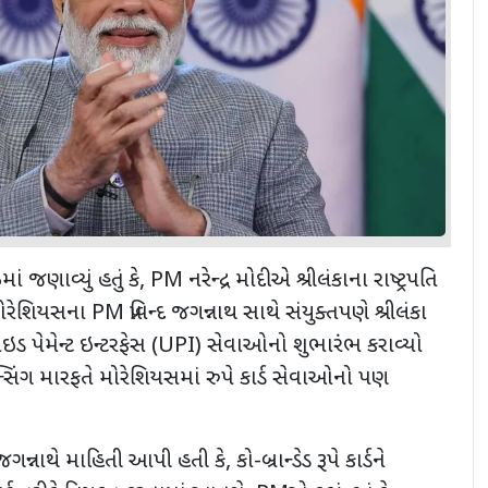
ાં જણાવ્યું હતું કે, PM નરેન્દ્ર મોદીએ શ્રીલંકાના રાષ્ટ્રપતિ
ોરેશિયસના PM પ્રવિન્દ જગન્નાથ સાથે સંયુક્તપણે શ્રીલંકા
ઇડ પેમેન્ટ ઇન્ટરફેસ (UPI) સેવાઓનો શુભારંભ કરાવ્યો
્સિંગ મારફતે મોરેશિયસમાં રુપે કાર્ડ સેવાઓનો પણ
ન્નાથે માહિતી આપી હતી કે, કો-બ્રાન્ડેડ રૂપે કાર્ડને