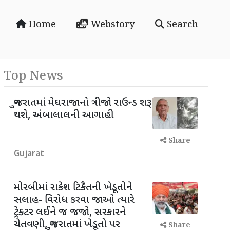
Home
Webstory
Search
Top News
ગુજરાતમાં મેઘરાજાનો ત્રીજો રાઉન્ડ શરૂ
થશે, અંબાલાલની આગાહી
Share
Gujarat
મોરબીમાં રાકેશ ટિકૈતની ખેડૂતોને
સલાહ- વિરોધ કરવા જાઓ ત્યારે
ટ્રેક્ટર લઈને જ જજો, સરકારને
ચેતવણી, ગુજરાતમાં ખેડૂતો પર
Share