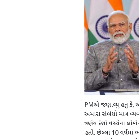
PMએ જણાવ્યું હતું કે, 
અમારા સંબંધો માત્ર વ્
ત્રણેય દેશો વચ્ચેના લોક
હતો. છેલ્લાં 10 વર્ષમાં 