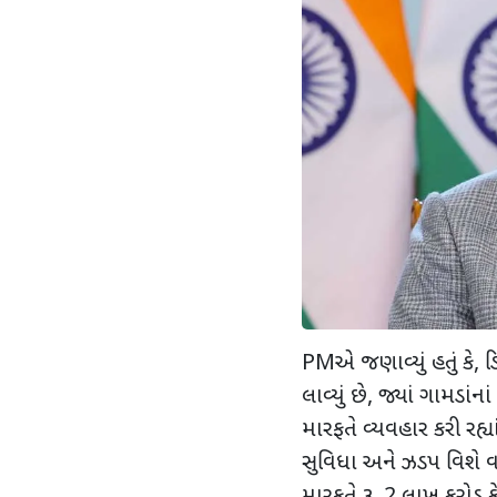
PMએ જણાવ્યું હતું કે, 
લાવ્યું છે, જ્યાં ગામડા
મારફતે વ્યવહાર કરી રહ્ય
સુવિધા અને ઝડપ વિશે 
મારફતે રૂ. 2 લાખ કરોડ કે 