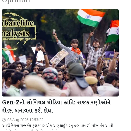
Opinion
Gen-Zની સોશિયલ મીડિયા ક્રાંતિ: રાજકારણીઓને
રીલ્સ બનાવતા કરી દીધા
08 Aug 2026 12:53:22
આજે દેશના રાજકીય ફલક પર એક અણધાર્યું પરંતુ પ્રભાવશાળી પરિવર્તન આવી