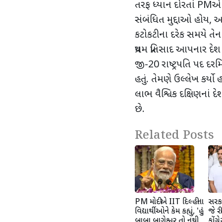
તરફ ધ્યાન દોરતાં PMએ કહ
સંબંધિત મુદ્દાઓ હોય, આ
કટોકટીના દરેક સમયે તેના
પ્રથમ પ્રતિસાદ આપનાર 
જી-20 રાષ્ટ્રપતિ પદ દરમ
હતું. તેમણે ઉલ્લેખ કર્
લાભ વૈશ્વિક દક્ષિણનાં દ
છે.
Related Posts
PM મોદીએ IIT દિલ્હીના
સરકાર
વિદ્યાર્થીઓને કેમ કહ્યું, 'હું
જે રી
બાબા બાગેશ્વર તો નથી
કોંગ્