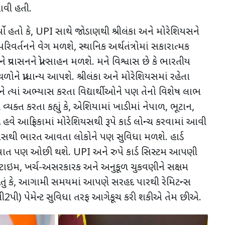
આવી હતી.
યો હતો કે, UPI સાથે જોડાણથી શ્રીલંકા અને મોરેશિયસને
વર્તનને વેગ મળશે, સ્થાનિક અર્થતંત્રોમાં સકારાત્મક
પ્રવાસનને પ્રોત્સાહન મળશે. મને વિશ્વાસ છે કે ભારતીય
ળોને પ્રાધાન્ય આપશે. શ્રીલંકા અને મોરેશિયસમાં રહેતા
 ત્યાં અભ્યાસ કરતા વિદ્યાર્થીઓને પણ તેનો વિશેષ લાભ
યક્ત કરતા કહ્યું કે, એશિયામાં ખાડીમાં નેપાળ, ભૂટાન,
હવે આફ્રિકામાં મોરેશિયસથી રૂપે કાર્ડ લોન્ચ કરવામાં આવી
શિયસથી ભારત આવતા લોકોને પણ સુવિધા મળશે. હાર્ડ
િયાત પણ ઓછી થશે. UPI અને રુપે કાર્ડ સિસ્ટમ આપણી
-ટાઇમ, ખર્ચ-અસરકારક અને અનુકૂળ ચુકવણીને સક્ષમ
હતું કે, આગામી સમયમાં આપણે સરહદ પારથી રેમિટન્સ
 (પી2પી) પેમેન્ટ સુવિધા તરફ આગેકૂચ કરી શકીએ તેમ છીએ.