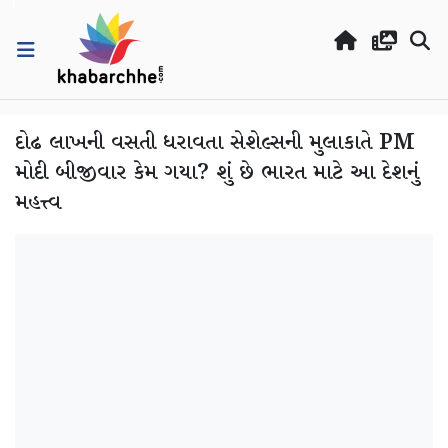
દોઢ લાખની વસતી ધરાવતા સેશેલ્સની મુલાકાતે PM
મોદી બીજીવાર કેમ ગયા? શું છે ભારત માટે આ દેશનું
મહત્ત્વ