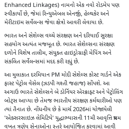
Enhanced Linkages) નામનો એક નવો રોડમેપ પણ
સ્વીકાર્યો છે, જેમાં રિન્યુએબલ એનર્જી, હેલ્થકેર અને
મેરીટાઇમ સર્વેલન્સ જેવા ક્ષેત્રો આવરી લેવાયા છે.
ભારત અને સેશેલ્સ વચ્ચે સંરક્ષણ અને દરિયાઈ સુરક્ષા
સહયોગ અત્યંત મજબૂત છે. ભારત સેશેલ્સના સંરક્ષણ
દળોને વિશેષ તાલીમ, સંયુક્ત હાઇડ્રોગ્રાફી મેપિંગ અને
સંકલિત સર્વેલન્સમાં મદદ કરી રહ્યું છે.
આ મુલાકાત દરમિયાન PM મોદી સેશેલ્સ કોસ્ટ ગાર્ડને એક
ફાસ્ટ પેટ્રોલ વેસેલ (ઝડપી ગશ્તી જહાજ) સોંપશે. આ
અગાઉ ભારતે સેશેલ્સને બે ડોર્નિયર એરક્રાફ્ટ અને પેટ્રોલિંગ
બોટ્સ આપ્યા છે તેમજ ભારતીય સંરક્ષણ કર્મચારીઓ પણ
ત્યાં તૈનાત છે. નોંધનીય છે કે માર્ચ 2026માં યોજાયેલી
'એક્સરસાઇઝ લેમિટિયે' યુદ્ધાભ્યાસની 11મી આવૃત્તિ પ્રથમ
વખત ત્રણેય સેનાઓના સ્તરે આયોજિત કરવામાં આવી