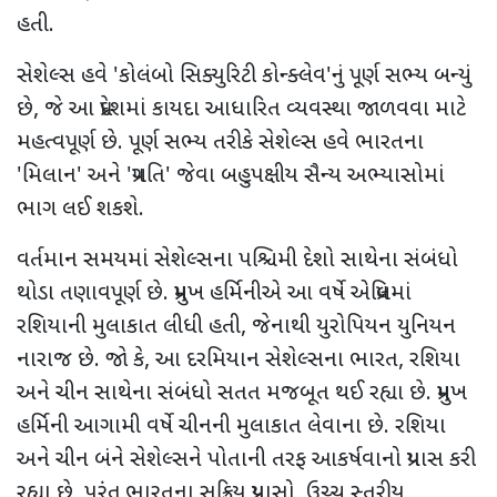
હતી.
સેશેલ્સ હવે 'કોલંબો સિક્યુરિટી કોન્ક્લેવ'નું પૂર્ણ સભ્ય બન્યું
છે, જે આ પ્રદેશમાં કાયદા આધારિત વ્યવસ્થા જાળવવા માટે
મહત્વપૂર્ણ છે. પૂર્ણ સભ્ય તરીકે સેશેલ્સ હવે ભારતના
'મિલાન' અને 'પ્રગતિ' જેવા બહુપક્ષીય સૈન્ય અભ્યાસોમાં
ભાગ લઈ શકશે.
વર્તમાન સમયમાં સેશેલ્સના પશ્ચિમી દેશો સાથેના સંબંધો
થોડા તણાવપૂર્ણ છે. પ્રમુખ હર્મિનીએ આ વર્ષે એપ્રિલમાં
રશિયાની મુલાકાત લીધી હતી, જેનાથી યુરોપિયન યુનિયન
નારાજ છે. જો કે, આ દરમિયાન સેશેલ્સના ભારત, રશિયા
અને ચીન સાથેના સંબંધો સતત મજબૂત થઈ રહ્યા છે. પ્રમુખ
હર્મિની આગામી વર્ષે ચીનની મુલાકાત લેવાના છે. રશિયા
અને ચીન બંને સેશેલ્સને પોતાની તરફ આકર્ષવાનો પ્રયાસ કરી
રહ્યા છે, પરંતુ ભારતના સક્રિય પ્રયાસો, ઉચ્ચ સ્તરીય