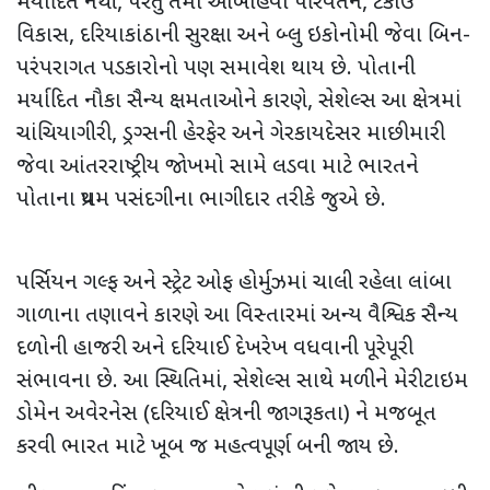
મર્યાદિત નથી, પરંતુ તેમાં આબોહવા પરિવર્તન, ટકાઉ
વિકાસ, દરિયાકાંઠાની સુરક્ષા અને બ્લુ ઇકોનોમી જેવા બિન-
પરંપરાગત પડકારોનો પણ સમાવેશ થાય છે. પોતાની
મર્યાદિત નૌકા સૈન્ય ક્ષમતાઓને કારણે, સેશેલ્સ આ ક્ષેત્રમાં
ચાંચિયાગીરી, ડ્રગ્સની હેરફેર અને ગેરકાયદેસર માછીમારી
જેવા આંતરરાષ્ટ્રીય જોખમો સામે લડવા માટે ભારતને
પોતાના પ્રથમ પસંદગીના ભાગીદાર તરીકે જુએ છે.
પર્સિયન ગલ્ફ અને સ્ટ્રેટ ઓફ હોર્મુઝમાં ચાલી રહેલા લાંબા
ગાળાના તણાવને કારણે આ વિસ્તારમાં અન્ય વૈશ્વિક સૈન્ય
દળોની હાજરી અને દરિયાઈ દેખરેખ વધવાની પૂરેપૂરી
સંભાવના છે. આ સ્થિતિમાં, સેશેલ્સ સાથે મળીને મેરીટાઇમ
ડોમેન અવેરનેસ (દરિયાઈ ક્ષેત્રની જાગરૂકતા) ને મજબૂત
કરવી ભારત માટે ખૂબ જ મહત્વપૂર્ણ બની જાય છે.