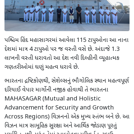
પશ્ચિમ હિંદ મહાસાગરમાં આવેલા 115 ટાપુઓના આ નાના
દેશમાં માત્ર 4 ટાપુઓ પર જ વસ્તી વસે છે. અંદાજે 1.3
લાખની વસ્તી ધરાવતો આ દેશ નવી દિલ્હીની વ્યૂહાત્મક
ગણતરીઓમાં ઘણું મહત્વ ધરાવે છે.
ભારતના દ્રષ્ટિકોણથી, સેશેલ્સનું ભૌગોલિક સ્થાન મહત્વપૂર્ણ
દરિયાઈ વેપાર માર્ગોની નજીક હોવાથી તે ભારતના
MAHASAGAR (Mutual and Holistic
Advancement for Security and Growth
Across Regions) વિઝનનો એક મુખ્ય સ્તંભ બને છે. આ
વિઝન માત્ર સામૂહિક સુરક્ષા અને આર્થિક જોડાણ પૂરતું