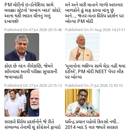
PM મોદીનો ઇન્ડોનેશિયા સાથે
મને અને મારી માતાને ગાળો આપનાર
મલક્કા સ્ટ્રેટનો 'સબાંગ બંદર' સોદો;
બાળકોને હું માફ કરવા માંગુ છું
આના થકી ભારત ચીનનું ગળું
અને..., જંતર-મંતર વિરોધ પ્રદર્શન પર
દબાવશે!
બોલ્યા PM મોદી
Published On 07 Jul 2026 20:15:40
Published On 01 Aug 2026 14:21:51
કોણ છે નંદન નીલેકણિ, જેમને
‘યુવાનોના ભવિષ્ય સાથે ચેડા નહીં થવા
સોંપવામાં આવી પરીક્ષા સુધારાની
દઈએ’, PM મોદી NEET પેપર લીક
જવાબદારી
પર બોલ્યા
Published On 27 Jul 2026 22:15:12
Published On 21 Jul 2026 13:30:10
સરકારે વિરોધ પ્રદર્શનોને જે રીતે
ધર્મેન્દ્ર પ્રધાન પહેલો કિસ્સો નથી...
સંભાળ્યા તેનાથી શું કોંગ્રેસને ફાયદો
2014 બાદ 5 વાર જ્યારે સરકાર