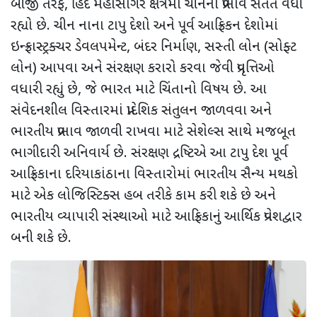
બીજી તરફ, હિંદ મહાસાગર ક્ષેત્રમાં ચીનનો પ્રભાવ સતત વધી
રહ્યો છે. ચીન નાના ટાપુ દેશો અને પૂર્વ આફ્રિકન દેશોમાં
ઇન્ફ્રાસ્ટ્રક્ચર ડેવલપમેન્ટ, બંદર નિર્માણ, સસ્તી લોન (સોફ્ટ
લોન) આપવા અને સંરક્ષણ કરારો કરવા જેવી પ્રવૃત્તિઓ
વધારી રહ્યું છે, જે ભારત માટે ચિંતાનો વિષય છે. આ
સંવેદનશીલ વિસ્તારમાં પ્રાદેશિક સંતુલન જાળવવા અને
ભારતીય પ્રભાવ જાળવી રાખવા માટે સેશેલ્સ સાથે મજબૂત
ભાગીદારી અનિવાર્ય છે. સંરક્ષણ દ્રષ્ટિએ આ ટાપુ દેશ પૂર્વ
આફ્રિકાના દરિયાકાંઠાના વિસ્તારોમાં ભારતીય સૈન્ય મથકો
માટે એક લોજિસ્ટિક્સ હબ તરીકે કામ કરી શકે છે અને
ભારતીય વ્યાપારી સંસ્થાઓ માટે આફ્રિકાનું આર્થિક પ્રવેશદ્વાર
બની શકે છે.