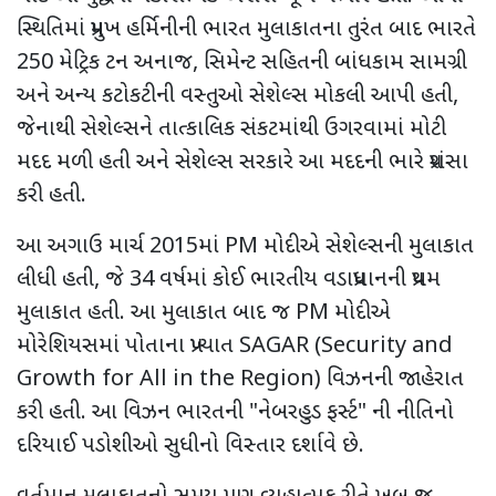
સ્થિતિમાં પ્રમુખ હર્મિનીની ભારત મુલાકાતના તુરંત બાદ ભારતે
250 મેટ્રિક ટન અનાજ, સિમેન્ટ સહિતની બાંધકામ સામગ્રી
અને અન્ય કટોકટીની વસ્તુઓ સેશેલ્સ મોકલી આપી હતી,
જેનાથી સેશેલ્સને તાત્કાલિક સંકટમાંથી ઉગરવામાં મોટી
મદદ મળી હતી અને સેશેલ્સ સરકારે આ મદદની ભારે પ્રશંસા
કરી હતી.
આ અગાઉ માર્ચ 2015માં PM મોદીએ સેશેલ્સની મુલાકાત
લીધી હતી, જે 34 વર્ષમાં કોઈ ભારતીય વડાપ્રધાનની પ્રથમ
મુલાકાત હતી. આ મુલાકાત બાદ જ PM મોદીએ
મોરેશિયસમાં પોતાના પ્રખ્યાત SAGAR (Security and
Growth for All in the Region) વિઝનની જાહેરાત
કરી હતી. આ વિઝન ભારતની "નેબરહુડ ફર્સ્ટ" ની નીતિનો
દરિયાઈ પડોશીઓ સુધીનો વિસ્તાર દર્શાવે છે.