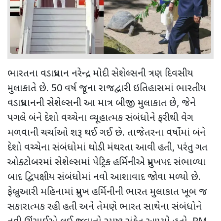
ભારતના વડાપ્રધાન નરેન્દ્ર મોદી સેશેલ્સની ત્રણ દિવસીય
મુલાકાતે છે. 50 વર્ષ જૂના રાજદ્વારી ઇતિહાસમાં ભારતીય
વડાપ્રધાનની સેશેલ્સની આ માત્ર બીજી મુલાકાત છે, જેને
પગલે બંને દેશો વચ્ચેના વ્યૂહાત્મક સંબંધોને ફરીથી વેગ
મળવાની ચર્ચાઓ શરૂ થઈ ગઈ છે. તાજેતરના વર્ષોમાં બંને
દેશો વચ્ચેના સંબંધોમાં થોડી મંથરતા આવી હતી, પરંતુ ગત
ઓક્ટોબરમાં સેશેલ્સમાં પેટ્રિક હર્મિનીએ પ્રમુખપદ સંભાળ્યા
બાદ દ્વિપક્ષીય સંબંધોમાં નવો આશાવાદ જોવા મળ્યો છે.
ફેબ્રુઆરી મહિનામાં પ્રમુખ હર્મિનીની ભારત મુલાકાત ખૂબ જ
સકારાત્મક રહી હતી અને તેમણે ભારત સાથેના સંબંધોને