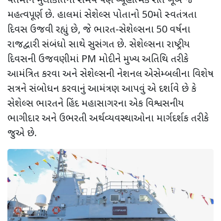
વર્તમાન મુલાકાતનો સમય પણ વ્યૂહાત્મક રીતે ખૂબ જ
મહત્વપૂર્ણ છે. હાલમાં સેશેલ્સ પોતાનો 50મો સ્વતંત્રતા
દિવસ ઉજવી રહ્યું છે, જે ભારત-સેશેલ્સના 50 વર્ષના
રાજદ્વારી સંબંધો સાથે સુસંગત છે. સેશેલ્સના રાષ્ટ્રીય
દિવસની ઉજવણીમાં PM મોદીને મુખ્ય અતિથિ તરીકે
આમંત્રિત કરવા અને સેશેલ્સની નેશનલ એસેમ્બલીના વિશેષ
સત્રને સંબોધન કરવાનું આમંત્રણ આપવું એ દર્શાવે છે કે
સેશેલ્સ ભારતને હિંદ મહાસાગરના એક વિશ્વસનીય
ભાગીદાર અને ઉભરતી અર્થવ્યવસ્થાઓના માર્ગદર્શક તરીકે
જુએ છે.