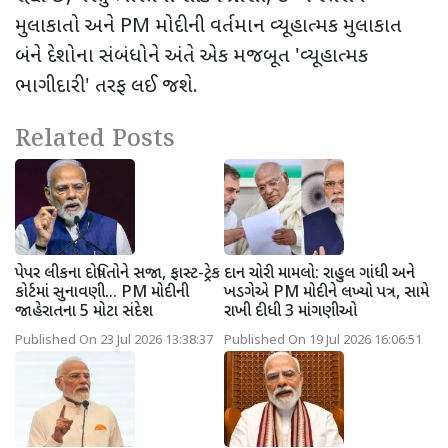
મુલાકાતો અને PM મોદીની વર્તમાન વ્યૂહાત્મક મુલાકાત
બંને દેશોના સંબંધોને અંતે એક મજબૂત 'વ્યૂહાત્મક
ભાગીદારી' તરફ લઈ જશે.
Related Posts
પેપર લીકના દોષિતોને સજા, ફાસ્ટ-ટ્રેક
દાન ચોરી મામલો: રાહુલ ગાંધી અને
કોર્ટમાં સુનાવણી... PM મોદીની
ખડગેએ PM મોદીને લખ્યો પત્ર, સામે
જાહેરાતના 5 મોટા સંદેશ
રાખી દીધી 3 માંગણીઓ
Published On 23 Jul 2026 13:38:37
Published On 19 Jul 2026 16:06:51