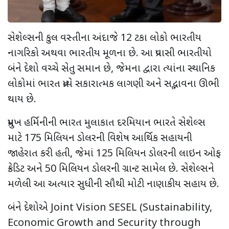
સેશેલ્સની કુલ વસ્તીના અંદાજે 12 ટકા લોકો ભારતીય
નાગરિકો અથવા ભારતીય મૂળના છે. આ પ્રવાસી ભારતીયો
બંને દેશો વચ્ચે સેતુ સમાન છે, જેમના દ્વારા ત્યાંના સ્થાનિક
લોકોમાં ભારત પ્રત્યે સકારાત્મક લાગણી અને સદ્ભાવના ઊભી
થાય છે.
પ્રમુખ હર્મિનીની ભારત મુલાકાત દરમિયાન ભારતે સેશેલ્સ
માટે 175 મિલિયન ડોલરની વિશેષ આર્થિક સહાયની
જાહેરાત કરી હતી, જેમાં 125 મિલિયન ડોલરની લાઇન ઓફ
ક્રેડિટ અને 50 મિલિયન ડોલરની ગ્રાન્ટ સામેલ છે. સેશેલ્સને
મળેલી આ અત્યાર સુધીની સૌથી મોટી નાણાકીય સહાય છે.
બંને દેશોએ Joint Vision SESEL (Sustainability,
Economic Growth and Security through