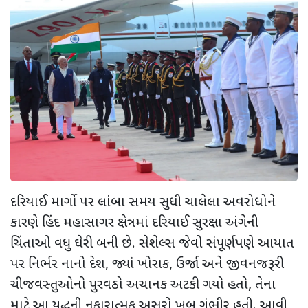
દરિયાઈ માર્ગો પર લાંબા સમય સુધી ચાલેલા અવરોધોને
કારણે હિંદ મહાસાગર ક્ષેત્રમાં દરિયાઈ સુરક્ષા અંગેની
ચિંતાઓ વધુ ઘેરી બની છે. સેશેલ્સ જેવો સંપૂર્ણપણે આયાત
પર નિર્ભર નાનો દેશ, જ્યાં ખોરાક, ઉર્જા અને જીવનજરૂરી
ચીજવસ્તુઓનો પુરવઠો અચાનક અટકી ગયો હતો, તેના
માટે આ યુદ્ધની નકારાત્મક અસરો ખૂબ ગંભીર હતી. આવી