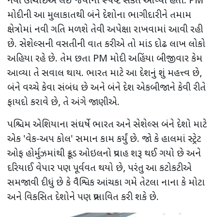
નવી ઊંચાઈએ લઈ જવાનો સ્પષ્ટ સંકેત આપ્યો હતો. PM
મોદીની આ મુલાકાતથી બંને દેશોના ભાગીદારીને તમામ
ક્ષેત્રોમાં નવી ગતિ મળશે તેવી અપેક્ષા રાખવામાં આવી રહી
છે. સેશેલ્સની વસતીની વાત કરીએ તો માંડ દોઢ લાખ લોકો
અહિયા રહે છે. તેમ છતા PM મોદી અહિંયા બીજીવાર કેમ
આવ્યા તે સવાલ થાય. ભારત માટે આ દેશનું શું મહત્ત્વ છે,
બંને વચ્ચે કેવા સંબંધ છે અને બંને દેશ એકબીજાને કેવી રીતે
ફાયદો કરાવે છે, તે અંગે જાણીએ.
પશ્ચિમ એશિયાના સંઘર્ષે ભારત અને સેશેલ્સ બંને દેશો માટે
એક 'વેક-અપ કોલ' સમાન કામ કર્યું છે. જો કે હાલમાં સ્ટ્રેટ
ઓફ હોર્મુઝમાંથી ક્રૂડ ઓઇલનો પ્રવાહ શરૂ થઈ ગયો છે અને
દરિયાઈ વેપાર પણ પૂર્વવત થયો છે, પરંતુ આ કટોકટીએ
સમજાવી દીધું છે કે વૈશ્વિક આંચકા ગમે તેટલા નાના કે મોટા
અને વિકસિત દેશોને પણ પ્રભાવિત કરી શકે છે.