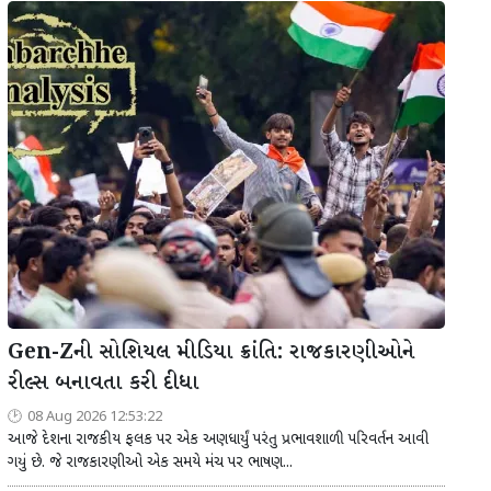
Gen-Zની સોશિયલ મીડિયા ક્રાંતિ: રાજકારણીઓને
રીલ્સ બનાવતા કરી દીધા
08 Aug 2026 12:53:22
આજે દેશના રાજકીય ફલક પર એક અણધાર્યું પરંતુ પ્રભાવશાળી પરિવર્તન આવી
ગયું છે. જે રાજકારણીઓ એક સમયે મંચ પર ભાષણ...