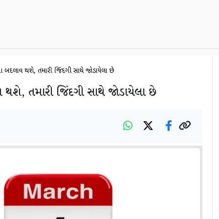
આ બદલાવ થશે, તમારી જિંદગી સાથે જોડાયેલા છે
થશે, તમારી જિંદગી સાથે જોડાયેલા છે