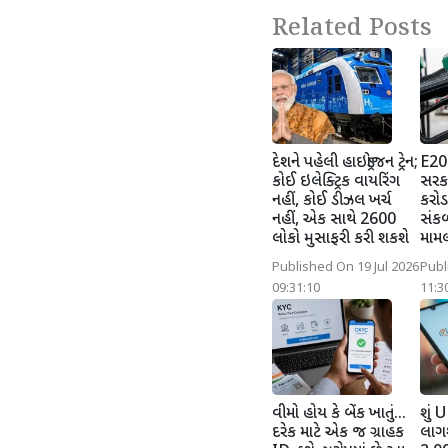
Related Posts
દેશને પહેલી હાઇડ્રોજન ટ્રેન;
E20 પ
કોઈ ઇલેક્ટ્રિક વાયરિંગ
સરકા
નહીં, કોઈ ડીઝલ ખર્ચ
કરોડ
નહીં, એક સાથે 2600
સંક
લોકો મુસાફરી કરી શકશે
મામ
Published On 19 Jul 2026
Publ
09:31:10
11:3
વીમો હોય કે બેંક ખાતું...
શું U
દરેક માટે એક જ ગ્રાહક
લાગશ