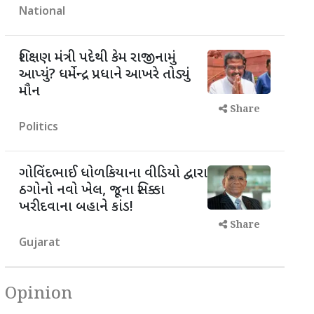
National
શિક્ષણ મંત્રી પદેથી કેમ રાજીનામું
આપ્યું? ધર્મેન્દ્ર પ્રધાને આખરે તોડ્યું
મૌન
Share
Politics
ગોવિંદભાઈ ધોળકિયાના વીડિયો દ્વારા
ઠગોનો નવો ખેલ, જૂના સિક્કા
ખરીદવાના બહાને કાંડ!
Share
Gujarat
Opinion