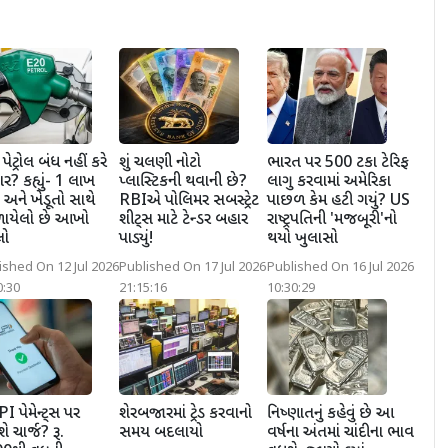
ેટ્રોલ બંધ નહીં કરે
શું ચલણી નોટો
ભારત પર 500 ટકા ટેરિફ
ર? કહ્યું- 1 લાખ
પ્લાસ્ટિકની થવાની છે?
લાગુ કરવામાં અમેરિકા
 અને ખેડૂતો સાથે
RBIએ પોલિમર સબસ્ટ્રેટ
પાછળ કેમ હટી ગયું? US
ળાયેલો છે આખો
શીટ્સ માટે ટેન્ડર બહાર
રાષ્ટ્રપતિની 'મજબૂરી'નો
લો
પાડ્યું!
થયો ખુલાસો
ished On 12 Jul 2026
Published On 17 Jul 2026
Published On 16 Jul 2026
0:30
21:15:16
10:30:29
PI પેમેન્ટ્સ પર
શેરબજારમાં ટ્રેડ કરવાનો
નિષ્ણાતનું કહેવું છે આ
ે ચાર્જ? રૂ.
સમય બદલાયો
વર્ષના અંતમાં ચાંદીના ભાવ