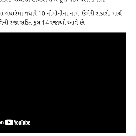
શકશે. પોલીસી હોલ્ડર્સની મંજૂરી પછી પૈસા કપાશે.
માં વધારેમાં વધારે
10
નોમીનીના નામ ઉમેરી શકાશે. માર્ચ
રવિની રજા સહિત કુલ
14
રજાઓ આવે છે.