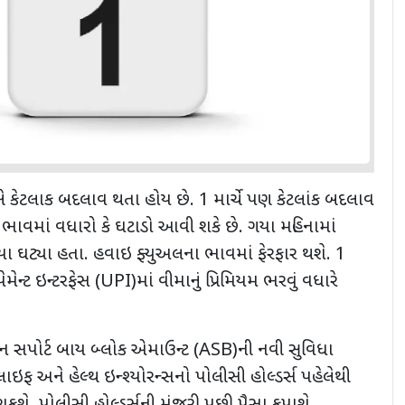
ખે કેટલાક બદલાવ થતા હોય છે.
1
માર્ચે પણ કેટલાંક બદલાવ
ભાવમાં વધારો કે ઘટાડો આવી શકે છે. ગયા મહિનામાં
યા ઘટ્યા હતા. હવાઇ ફ્યુઅલના ભાવમાં ફેરફાર થશે.
1
ેમેન્ટ ઇન્ટરફેસ (
UPI)
માં વીમાનું પ્રિમિયમ ભરવું વધારે
ન સપોર્ટ બાય બ્લોક એમાઉન્ટ (
ASB)
ની નવી સુવિધા
ઇફ અને હેલ્થ ઇન્શ્યોરન્સનો પોલીસી હોલ્ડર્સ પહેલેથી