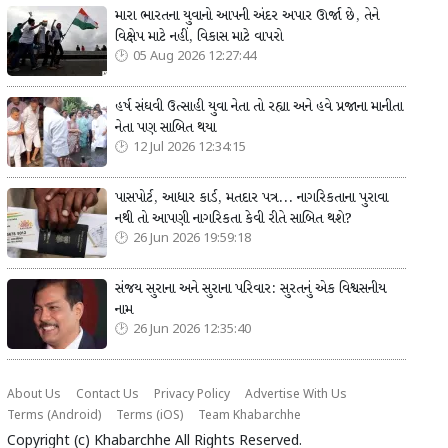
મારા ભારતના યુવાનો આપની અંદર અપાર ઊર્જા છે, તેને
વિક્ષેપ માટે નહીં, વિકાસ માટે વાપરો
05 Aug 2026 12:27:44
હર્ષ સંઘવી ઉત્સાહી યુવા નેતા તો રહ્યા અને હવે પ્રજાના માનીતા
નેતા પણ સાબિત થયા
12 Jul 2026 12:34:15
પાસપોર્ટ, આધાર કાર્ડ, મતદાર પત્ર... નાગરિકતાના પુરાવા
નથી તો આપણી નાગરિકતા કેવી રીતે સાબિત થશે?
26 Jun 2026 19:59:18
સંજય સુરાના અને સુરાના પરિવાર: સુરતનું એક વિશ્વસનીય
નામ
26 Jun 2026 12:35:40
About Us
Contact Us
Privacy Policy
Advertise With Us
Terms (Android)
Terms (iOS)
Team Khabarchhe
Copyright (c)
Khabarchhe
All Rights Reserved.