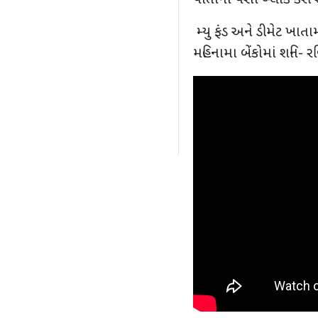
પોતાના પૈસા બ્લોક કરી 
મ્યુ ફંડ અને ડીમેટ ખાતા
મહિનામા બેંકોમાં શનિ- 