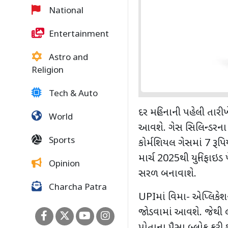
National
Entertainment
Astro and
Religion
Tech & Auto
દર મહિનાની પહેલી તારી
World
આવશે. ગેસ સિલિન્ડરના 
Sports
કોર્મશિયલ ગેસમાં
7
રૂપિ
માર્ચ
2025
થી યુનિફાઇડ પ
Opinion
સરળ બનાવાશે.
Charcha Patra
UPI
માં વિમા- એપ્લિકેશ
જોડવામાં આવશે. જેથી લા