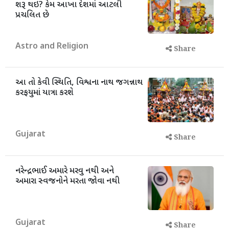
શરૂ થઇ? કેમ આખા દેશમાં આટલી
પ્રચલિત છે
Astro and Religion
Share
આ તો કેવી સ્થિતિ, વિશ્વના નાથ જગન્નાથ
કરફયુમાં યાત્રા કરશે
Gujarat
Share
નરેન્દ્રભાઈ અમારે મરવુ નથી અને
અમારા સ્વજનોને મરતા જોવા નથી
Gujarat
Share