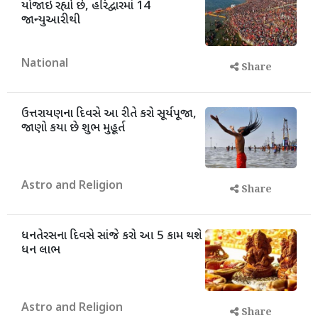
યોજાઇ રહ્યો છે, હરિદ્વારમાં 14
જાન્યુઆરીથી
National
Share
ઉત્તરાયણના દિવસે આ રીતે કરો સૂર્યપૂજા,
જાણો કયા છે શુભ મુહૂર્ત
Astro and Religion
Share
ધનતેરસના દિવસે સાંજે કરો આ 5 કામ થશે
ધન લાભ
Astro and Religion
Share