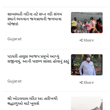
સાબરમતી નદીના તટે સપ્ત નદી સંગમ
સ્થાને ભગવાન જગન્નાથની જળયાત્રા
યોજાઇ
Gujarat
Share
પડધરી તાલુકા ભાજપ પ્રમુખે આપ્યું
રાજીનામું, આની પાછળ સાંસદ હોવાનું કહ્યું
Gujarat
Share
શ્રી ખોડલધામ મંદિર આ તારીખથી
શ્રદ્ધાળુઓ માટે ખુલશે