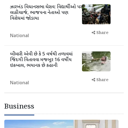
ઝારખંડ વિધાનસભા ઘેરાવ: વિદ્યાર્થીઓ પર
લાઠીચાર્જ, ભાજપના નેતાઓ પણ
વિરોધમાં જોડાયા
Share
National
બીમારી એવી છે કે 5 વર્ષથી તળાવમાં
જિંદગી વિતાવવા મજબૂર 16 વર્ષીય
ઇકબાલ, ભયાનક છે કહાની
Share
National
Business