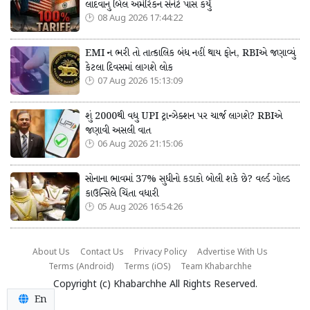
લાદવાનું બિલ અમેરિકન સેનેટે પાસ કર્યું
08 Aug 2026 17:44:22
EMI ન ભરી તો તાત્કાલિક બંધ નહીં થાય ફોન, RBIએ જણાવ્યું
કેટલા દિવસમાં લાગશે લોક
07 Aug 2026 15:13:09
શું 2000થી વધુ UPI ટ્રાન્ઝેક્શન પર ચાર્જ લાગશે? RBIએ
જણાવી અસલી વાત
06 Aug 2026 21:15:06
સોનાના ભાવમાં 37% સુધીનો કડાકો બોલી શકે છે? વર્લ્ડ ગોલ્ડ
કાઉન્સિલે ચિંતા વધારી
05 Aug 2026 16:54:26
About Us
Contact Us
Privacy Policy
Advertise With Us
Terms (Android)
Terms (iOS)
Team Khabarchhe
Copyright (c)
Khabarchhe
All Rights Reserved.
En