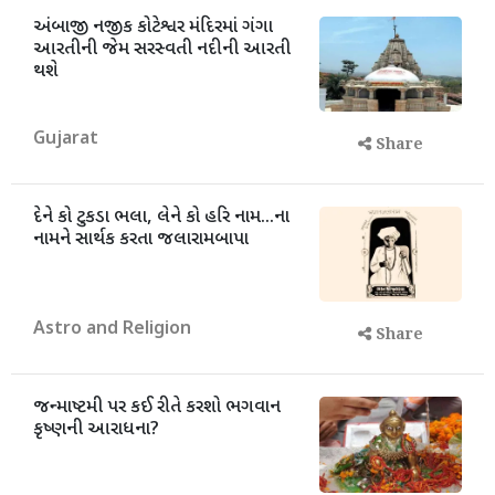
અંબાજી નજીક કોટેશ્વર મંદિરમાં ગંગા
આરતીની જેમ સરસ્વતી નદીની આરતી
થશે
Gujarat
Share
દેને કો ટુકડા ભલા, લેને કો હરિ નામ...ના
નામને સાર્થક કરતા જલારામબાપા
Astro and Religion
Share
જન્માષ્ટમી પર કઈ રીતે કરશો ભગવાન
કૃષ્ણની આરાધના?