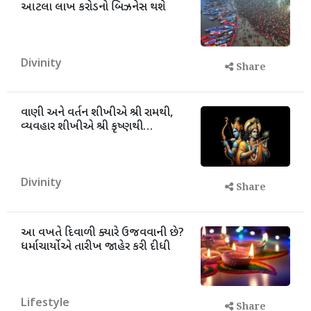
આટલા લાખ કરોડનો બિઝનેસ થશે
Divinity
Share
વાણી અને વર્તન શીખીએ શ્રી રામથી,
વ્યવહાર શીખીએ શ્રી કૃષ્ણથી…
Divinity
Share
આ વખતે દિવાળી ક્યારે ઉજવવાની છે?
ધર્માચાર્યોએ તારીખ જાહેર કરી દીધી
Lifestyle
Share