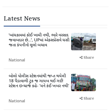
Latest News
‘બાંધકામમાં કોઈ ખામી નથી, ભારે વરસાદ
જવાબદાર છે...’, UPમાં એક્સપ્રેસવે ધસી
જતા કંપનીનો લૂલો બચાવ
Share
National
બોલો પોલીસ સ્ટેશનમાંથી જપ્ત થયેલી
18 પૈડાવાળી ટ્રક જ ગાયબ થઈ ગઈ!
સ્ટેશન ઇન્ચાર્જ કહે- 'મને કંઈ ખબર નથી'
Share
National