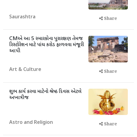
Saurashtra
Share
CMએ આ 5 સ્મારકોના પુરારક્ષણ તેમજ
રિસ્ટોરેશન માટે પાંચ કરોડ ફાળવવા મંજૂરી
આપી
Art & Culture
Share
શુભ કાર્ય કરવા માટેનો શ્રેષ્ઠ દિવસ એટલે
અખાત્રીજ
Astro and Religion
Share