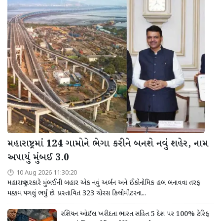
મહારાષ્ટ્રમાં 124 ગામોને ભેગા કરીને બનશે નવું શહેર, નામ
અપાયું મુંબઈ 3.0
10 Aug 2026 11:30:20
મહારાષ્ટ્ર સરકારે મુંબઈની બહાર એક નવું અર્બન અને ઈકોનોમિક હબ બનાવવા તરફ
મક્કમ પગલું ભર્યું છે. પ્રસ્તાવિત 323 ચોરસ કિલોમીટરના...
રશિયન ઓઈલ ખરીદતા ભારત સહિત 5 દેશ પર 100% ટેરિફ