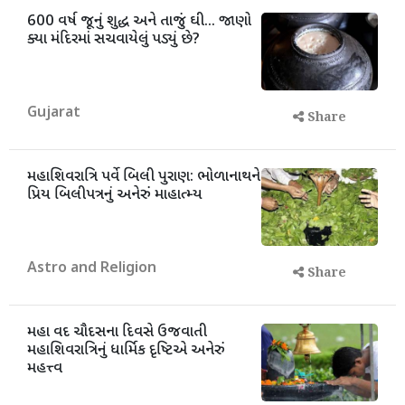
600 વર્ષ જૂનું શુદ્ધ અને તાજું ઘી... જાણો
ક્યા મંદિરમાં સચવાયેલું પડ્યું છે?
Gujarat
Share
મહાશિવરાત્રિ પર્વે બિલી પુરાણ: ભોળાનાથને
પ્રિય બિલીપત્રનું અનેરું માહાત્મ્ય
Astro and Religion
Share
મહા વદ ચૌદસના દિવસે ઉજવાતી
મહાશિવરાત્રિનું ધાર્મિક દૃષ્ટિએ અનેરું
મહત્ત્વ