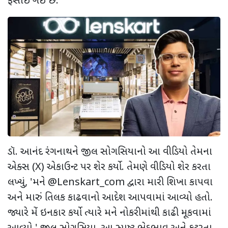
ફસાઈ ગઈ છે.
ડૉ. આનંદ રંગનાથને જીલ સોગસિયાનો આ વીડિયો તેમના
એક્સ (
X)
એકાઉન્ટ પર શેર કર્યો. તેમણે વીડિયો શેર કરતા
લખ્યું
, '
મને
@Lenskart_com
દ્વારા મારી શિખા કાપવા
અને મારું તિલક કાઢવાનો આદેશ આપવામાં આવ્યો હતો.
જ્યારે મેં ઇનકાર કર્યો ત્યારે મને નોકરીમાંથી કાઢી મૂકવામાં