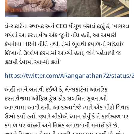
લેન્સકાર્ટના સ્થાપક અને
CEO
પીયૂષ બંસલે કહ્યું કે
, '
વાયરલ
થયેલો આ દસ્તાવેજ એક જૂની નોંધ હતી
,
આ અમારી
કંપનીના
HR
ની નીતિ નથી
,
તેમાં ભૂલથી કપાળનો ચાંદલો/
શિખાનો ઉલ્લેખ કરવામાં આવ્યો હતો
,
જેને પહેલાથી જ
હટાવી દેવામાં આવ્યો હતો
'
https://twitter.com/ARanganathan72/status
અહીં તમને બતાવી દઈએ કે
,
લેન્સકાર્ટના આંતરિક
દસ્તાવેજમાં ઓફિસ ડ્રેસ કોડ સંબંધિત સૂચનાઓ
આપવામાં આવી હતી. આ દસ્તાવેજે ત્યારે એક મોટો વિવાદ
ઉભો કર્યો હતો
,
જ્યારે લોકોએ ધ્યાન દોર્યું કે તે કાર્યસ્થળ પર
કપાળ પર ચાંદલો અને તિલક લગાવવાની મનાઈ કરે છે
,