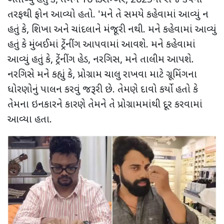
તરફથી ફોન આવ્યો હતો.
'
મને તે સમયે કહેવામાં આવ્યું ન
હતું કે
,
શિખા અને ચાંદલાને મંજૂરી નથી. મને કહેવામાં આવ્યું
હતું કે મુંબઈમાં ટ્રેંનીંગ આપવામાં આવશે. મને કહેવામાં
આવ્યું હતું કે
,
ટ્રેંનીંગ હેડ
,
નરગિસ
,
મને તાલીમ આપશે.
નરગિસે મને કહ્યું કે
,
પ્રોગ્રામ ચાલુ રાખવા માટે ગ્રૂમિંગના
ધોરણોનું પાલન કરવું જરૂરી છે. તેમણે દાવો કર્યો હતો કે
તેમના ઇનકારને કારણે તેમને તે પ્રોગ્રામમાંથી દૂર કરવામાં
આવ્યા હતા.