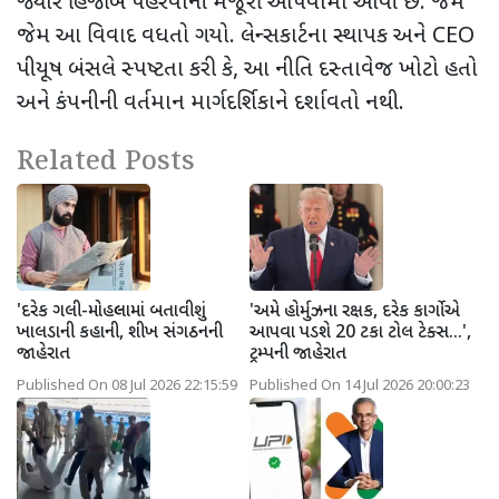
જ્યારે હિજાબ પહેરવાની મંજૂરી આપવામાં આવી છે. જેમ
જેમ આ વિવાદ વધતો ગયો. લેન્સકાર્ટના સ્થાપક અને
CEO
પીયૂષ બંસલે સ્પષ્ટતા કરી કે
,
આ નીતિ દસ્તાવેજ ખોટો હતો
અને કંપનીની વર્તમાન માર્ગદર્શિકાને દર્શાવતો નથી.
Related Posts
'દરેક ગલી-મોહલ્લામાં બતાવીશું
'અમે હોર્મુઝના રક્ષક, દરેક કાર્ગોએ
ખાલડાની કહાની, શીખ સંગઠનની
આપવા પડશે 20 ટકા ટોલ ટેક્સ...',
જાહેરાત
ટ્રમ્પની જાહેરાત
Published On 08 Jul 2026 22:15:59
Published On 14 Jul 2026 20:00:23