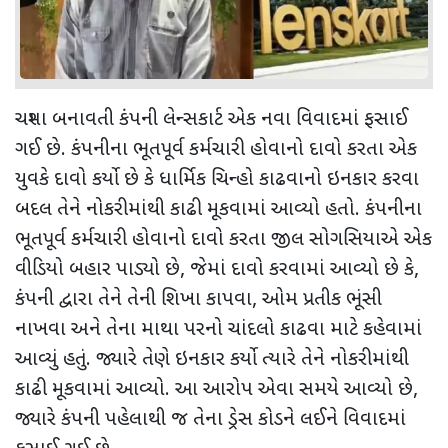
ચશ્મા બનાવતી કંપની લેન્સકાર્ટ એક નવા વિવાદમાં ફસાઈ
ગઈ છે. કંપનીના ભૂતપૂર્વ કર્મચારી હોવાનો દાવો કરતા એક
યુવકે દાવો કર્યો છે કે ધાર્મિક ચિન્હો કાઢવાનો ઇનકાર કરવા
બદલ તેને નોકરીમાંથી કાઢી મૂકવામાં આવ્યો હતો. કંપનીના
ભૂતપૂર્વ કર્મચારી હોવાનો દાવો કરતા જીલ સોગસિયાએ એક
વીડિયો બહાર પાડ્યો છે
,
જેમાં દાવો કરવામાં આવ્યો છે કે
,
કંપની દ્વારા તેને તેની શિખા કાપવા
,
ઓમ પ્રતીક ભૂંસી
નાખવા અને તેના માથા પરનો ચાંદલો કાઢવા માટે કહેવામાં
આવ્યું હતું. જ્યારે તેણે ઇનકાર કર્યો ત્યારે તેને નોકરીમાંથી
કાઢી મૂકવામાં આવ્યો. આ આરોપ એવા સમયે આવ્યો છે
,
જ્યારે કંપની પહેલાથી જ તેના ડ્રેસ કોડને લઈને વિવાદમાં