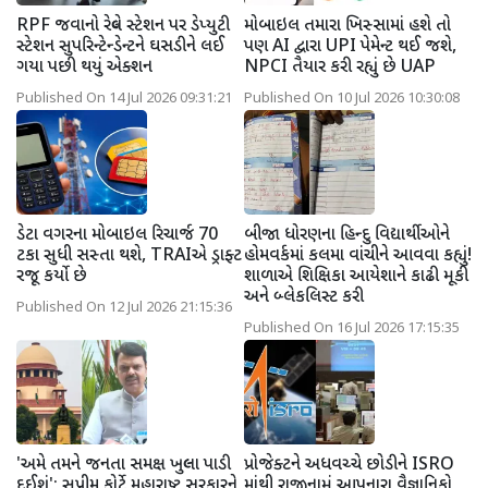
RPF જવાનો રેલ્વે સ્ટેશન પર ડેપ્યુટી
મોબાઇલ તમારા ખિસ્સામાં હશે તો
સ્ટેશન સુપરિન્ટેન્ડેન્ટને ઘસડીને લઈ
પણ AI દ્વારા UPI પેમેન્ટ થઈ જશે,
ગયા પછી થયું એક્શન
NPCI તૈયાર કરી રહ્યું છે UAP
Published On 14 Jul 2026 09:31:21
Published On 10 Jul 2026 10:30:08
ડેટા વગરના મોબાઇલ રિચાર્જ 70
બીજા ધોરણના હિન્દુ વિદ્યાર્થીઓને
ટકા સુધી સસ્તા થશે, TRAIએ ડ્રાફ્ટ
હોમવર્કમાં કલમા વાંચીને આવવા કહ્યું!
રજૂ કર્યો છે
શાળાએ શિક્ષિકા આયેશાને કાઢી મૂકી
અને બ્લેકલિસ્ટ કરી
Published On 12 Jul 2026 21:15:36
Published On 16 Jul 2026 17:15:35
'અમે તમને જનતા સમક્ષ ખુલ્લા પાડી
પ્રોજેક્ટને અધવચ્ચે છોડીને ISRO
દઈશું'; સુપ્રીમ કોર્ટે મહારાષ્ટ્ર સરકારને
માંથી રાજીનામું આપનારા વૈજ્ઞાનિકો