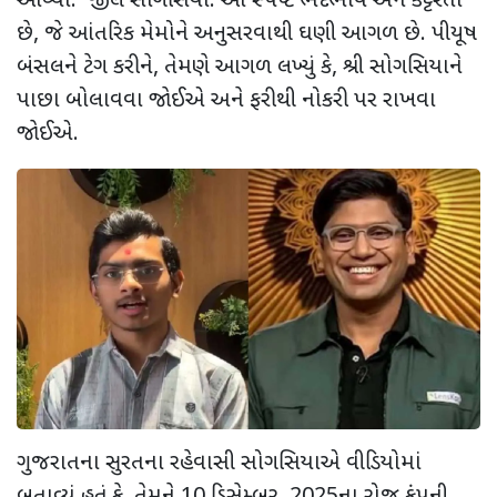
આવ્યો.
'
જીલ સોગસિયા. આ સ્પષ્ટ ભેદભાવ અને કટ્ટરતા
છે
,
જે આંતરિક મેમોને અનુસરવાથી ઘણી આગળ છે. પીયૂષ
બંસલને ટેગ કરીને
,
તેમણે આગળ લખ્યું કે
,
શ્રી સોગસિયાને
પાછા બોલાવવા જોઈએ અને ફરીથી નોકરી પર રાખવા
જોઈએ.
ગુજરાતના સુરતના રહેવાસી સોગસિયાએ વીડિયોમાં
બતાવ્યું હતું કે
,
તેમને
10
ડિસેમ્બર
, 2025
ના રોજ કંપની