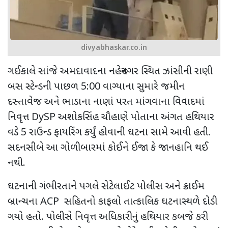
divyabhaskar.co.in
ગઈકાલે સાંજે અમદાવાદના નહેરુનગર સ્થિત ઝાંસીની રાણી
બસ સ્ટેન્ડની પાછળ
5:00
વાગ્યાના સુમારે જમીન
દસ્તાવેજ અને ભાડાના નાણાં પરત માંગવાના વિવાદમાં
નિવૃત્ત
DySP
અશોકસિંહ ચૌહાણે પોતાના અંગત હથિયાર
વડે 5 રાઉન્ડ ફાયરિંગ કર્યું હોવાની ઘટના સામે આવી હતી.
સદનસીબે આ ગોળીબારમાં કોઈને ઈજા કે જાનહાનિ થઈ
નથી.
ઘટનાની ગંભીરતાને પગલે સેટેલાઈટ પોલીસ અને ક્રાઈમ
બ્રાન્ચના
ACP
સહિતનો કાફલો તાત્કાલિક ઘટનાસ્થળે દોડી
ગયો હતો. પોલીસે નિવૃત્ત અધિકારીનું હથિયાર કબજે કરી