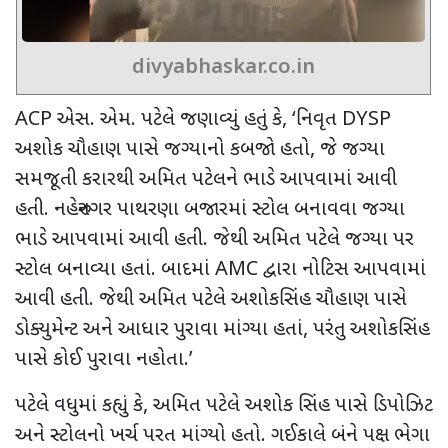
divyabhaskar.co.in
ACP
એસ. એમ. પટેલે જણાવ્યું હતું કે
, ‘
નિવૃત
DYSP
અશોક ચૌહાણ પાસે જગ્યાનો કબજો હતો
,
જે જગ્યા
સમજૂતી કરારથી અમિત પટેલને ભાડે આપવામાં આવી
હતી. નહેરુનગર પાથરણા બજારમાં સ્ટોલ બનાવવા જગ્યા
ભાડે આપવામાં આવી હતી. જેથી અમિત પટેલે જગ્યા પર
સ્ટોલ બનાવ્યા હતાં. બાદમાં
AMC
દ્વારા નોટિસ આપવામાં
આવી હતી. જેથી અમિત પટેલે અશોકસિંહ ચૌહાણ પાસે
ડોક્યુમેન્ટ અને આધાર પુરાવા માંગ્યા હતાં
,
પરંતુ અશોકસિંહ
પાસે કોઈ પુરાવા નહોતા.
’
પટેલે વધુમાં કહ્યું કે
,
અમિત પટેલે અશોક સિંહ પાસે ડિપોઝિટ
અને સ્ટોલનો ખર્ચ પરત માંગ્યો હતો. ગઈકાલે બંને પક્ષ ભેગા