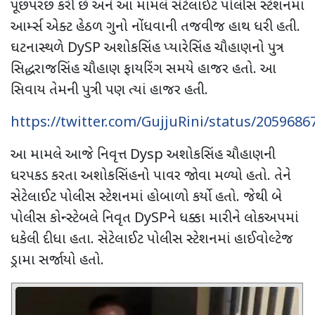
પૂછપરછ કરી છે અને આ મામલે સેટેલાઈટ પોલીસ સ્ટેશનમાં
આર્મ્સ એક્ટ હેઠળ ગુનો નોંધવાની તજવીજ હાથ ધરી હતી.
ઘટનાસ્થળે
DySP
અશોકસિંહ પ્યારેસિંહ ચૌહાણનો પુત્ર
સિદ્ધરાજસિંહ ચૌહાણ ફાયરિંગ સમયે હાજર હતો. આ
સિવાય તેમની પુત્રી પણ ત્યાં હાજર હતી.
https://twitter.com/GujjuRini/status/205968
આ મામલે આજે નિવૃત્ત
Dysp
અશોકસિંહ ચૌહાણની
ધરપકડ કરતા અશોકસિંહનો પાવર જોવા મળ્યો હતો. તેને
સેટેલાઈટ પોલીસ સ્ટેશનમાં હોબાળો કર્યો હતો. જેથી બે
પોલીસ કોન્સ્ટેબલે નિવૃત
DySP
ને ધક્કા મારીને લોકઅપમાં
ધકેલી દીધા હતા. સેટેલાઈટ પોલીસ સ્ટેશનમાં હાઈવોલ્ટેજ
ડ્રામા સર્જાયો હતો.