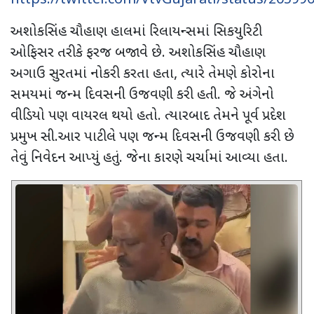
https://twitter.com/VtvGujarati/status/2059
અશોકસિંહ ચૌહાણ હાલમાં રિલાયન્સમાં સિકયુરિટી
ઓફિસર તરીકે ફરજ બજાવે છે. અશોકસિંહ ચૌહાણ
અગાઉ સુરતમાં નોકરી કરતા હતા
,
ત્યારે તેમણે કોરોના
સમયમાં જન્મ દિવસની ઉજવણી કરી હતી. જે અંગેનો
વીડિયો પણ વાયરલ થયો હતો. ત્યારબાદ તેમને પૂર્વ પ્રદેશ
પ્રમુખ સી.આર પાટીલે પણ જન્મ દિવસની ઉજવણી કરી છે
તેવું નિવેદન આપ્યું હતું. જેના કારણે ચર્ચામાં આવ્યા હતા.