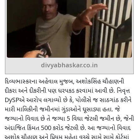
divyabhaskar.co.in
દિવ્યભાસ્કરના અહેવાલ મુજબ
,
અશોકસિંહ ચૌહાણની
દીકરા અને દીકરીની પણ ધરપકડ કરવામાં આવી છે. નિવૃત્ત
DySP
એ આરોપ લગાવ્યો છે કે
,
પોલીસે જ સાઠગાંઠ કરીને
મારી માલિકીની જમીનમાં ગુંડાઓને ઘૂસાડ્યા હતા. જે
જગ્યાનો વિવાદ છે તે જગ્યા
5
વિઘા જેટલી જમીન છે
,
જેની
અંદાજિત કિંમત
500
કરોડ જેટલી છે. આ જગ્યાનો વિવાદ
અશોક ચૌહાણ અને પ્રિયમ મહેતા વચ્ચે સામે સામે કોર્ટમાં