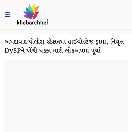
અમદાવાદ પોલીસ સ્ટેશનમાં હાઈવોલ્ટેજ ડ્રામા, નિવૃત્ત
DySPને ખેંચી ધક્કા મારી લોકઅપમાં પૂર્યા