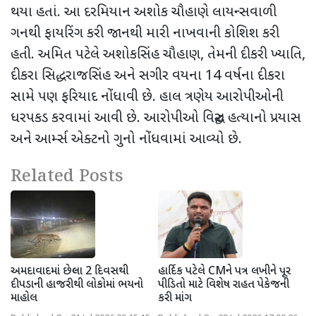
થયા હતાં. આ દરમિયાન અશોક ચૌહાણે લાયન્સવાળી
ગનથી ફાયરિંગ કરી જાનથી મારી નાખવાની કોશિશ કરી
હતી. અમિત પટેલે અશોકસિંહ ચૌહાણ
,
તેમની દીકરી ખ્યાતિ
,
દીકરા સિદ્ધરાજસિંહ અને સગીર વયના
14
વર્ષના દીકરા
સામે પણ ફરિયાદ નોંધાવી છે. હાલ ત્રણેય આરોપીઓની
ધરપકડ કરવામાં આવી છે. આરોપીઓ વિરુદ્ધ હત્યાનો પ્રયાસ
અને આર્મ્સ એક્ટનો ગુનો નોંધવામાં આવ્યો છે.
Related Posts
અમદાવાદમાં છેલ્લા 2 દિવસથી
હાર્દિક પટેલે CMને પત્ર લખીને પૂર
દીપડાની હાજરીથી લોકોમાં ભયનો
પીડિતો માટે વિશેષ રાહત પેકેજની
માહોલ
કરી માંગ