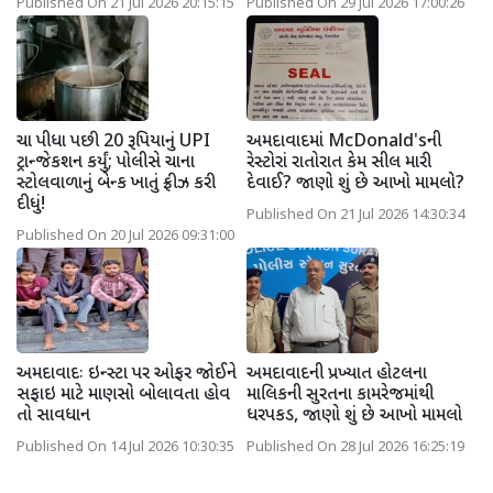
Published On 21 Jul 2026 20:15:15
Published On 29 Jul 2026 17:00:26
ચા પીધા પછી 20 રૂપિયાનું UPI
અમદાવાદમાં McDonald'sની
ટ્રાન્જેકશન કર્યું; પોલીસે ચાના
રેસ્ટોરાં રાતોરાત કેમ સીલ મારી
સ્ટોલવાળાનું બેન્ક ખાતું ફ્રીઝ કરી
દેવાઈ? જાણો શું છે આખો મામલો?
દીધું!
Published On 21 Jul 2026 14:30:34
Published On 20 Jul 2026 09:31:00
અમદાવાદઃ ઇન્સ્ટા પર ઓફર જોઈને
અમદાવાદની પ્રખ્યાત હોટલના
સફાઇ માટે માણસો બોલાવતા હોવ
માલિકની સુરતના કામરેજમાંથી
તો સાવધાન
ધરપકડ, જાણો શું છે આખો મામલો
Published On 14 Jul 2026 10:30:35
Published On 28 Jul 2026 16:25:19