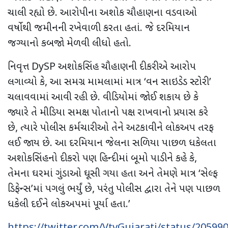
ચાલી રહ્યો છે. આરોપીના અશોક ચૌહાણના વડવાઓ
વર્ષોથી જમીનની રખેવાળી કરતા હતાં. જે દરમિયાન
જગ્યાનો કબજો મેળવી લીધો હતો.
નિવૃત્ત
DySP
અશોકસિંહ ચૌહાણની દીકરીએ આરોપ
લગાવ્યો કે
,
આ સમગ્ર મામલામાં માત્ર ‘વન સાઇડેડ સ્ટોરી’
ચલાવવામાં આવી રહી છે. વીડિયોમાં જોઈ શકાય છે કે
જ્યારે તે મીડિયા સમક્ષ પોતાનો પક્ષ રાખવાનો પ્રયાસ કરે
છે
,
ત્યારે પોલીસ કર્મચારીઓ તેને અટકાવીને લોકઅપ તરફ
લઈ જાય છે. આ દરમિયાન જેલના સળિયા પાછળ ધકેલતા
અશોકસિંહનો દીકરો પણ હિન્દીમાં બૂમો પાડીને કહે કે
,
તેમના ઘરમાં ગુંડાઓ ઘૂસી ગયા હતા અને તેમણે માત્ર ‘સેલ્ફ
ડિફેન્સ’માં પગલું ભર્યું છે
,
પરંતુ પોલીસ દ્વારા તેને પણ પાછળ
ધકેલી દઈને લોકઅપમાં પૂર્યા હતા.
’