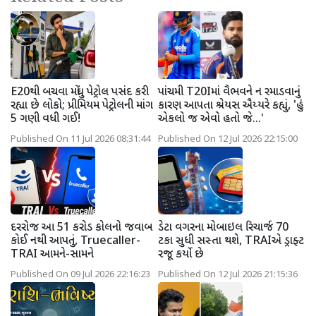
E20થી બચવા મોંઘુ પેટ્રોલ પસંદ કરી
પાંચમી T20Iમાં વૈભવને ન રમાડવાનું
રહ્યા છે લોકો; પ્રીમિયમ પેટ્રોલની માંગ
કારણ આપતા શ્રેયસ ઐય્યરે કહ્યું, 'હું
5 ગણી વધી ગઈ!
એકલો જ એવો હતો જે...'
Published On 11 Jul 2026 08:31:44
Published On 12 Jul 2026 22:15:00
દરરોજ આ 51 કરોડ કોલનો જવાબ
ડેટા વગરના મોબાઇલ રિચાર્જ 70
કોઈ નથી આપતું, Truecaller-
ટકા સુધી સસ્તા થશે, TRAIએ ડ્રાફ્ટ
TRAI આમને-સામને
રજૂ કર્યો છે
Published On 09 Jul 2026 22:16:23
Published On 12 Jul 2026 21:15:36