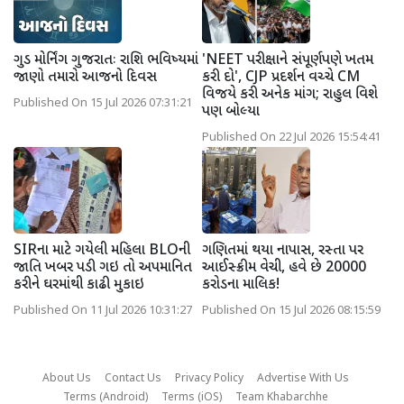
ગુડ મોર્નિંગ ગુજરાતઃ રાશિ ભવિષ્યમાં
'NEET પરીક્ષાને સંપૂર્ણપણે ખતમ
જાણો તમારો આજનો દિવસ
કરી દો', CJP પ્રદર્શન વચ્ચે CM
વિજયે કરી અનેક માંગ; રાહુલ વિશે
Published On 15 Jul 2026 07:31:21
પણ બોલ્યા
Published On 22 Jul 2026 15:54:41
SIRના માટે ગયેલી મહિલા BLOની
ગણિતમાં થયા નાપાસ, રસ્તા પર
જાતિ ખબર પડી ગઇ તો અપમાનિત
આઈસ્ક્રીમ વેચી, હવે છે 20000
કરીને ઘરમાંથી કાઢી મુકાઇ
કરોડના માલિક!
Published On 11 Jul 2026 10:31:27
Published On 15 Jul 2026 08:15:59
About Us
Contact Us
Privacy Policy
Advertise With Us
Terms (Android)
Terms (iOS)
Team Khabarchhe