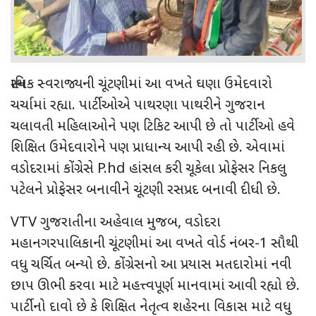
સ્થાનિક સ્વરાજ્યની ચૂંટણીમાં આ વખતે ઘણા ઉમેદવારો
ચર્ચામાં રહ્યા. પાર્ટીઓએ પાથરણા પાથરીને ગુજરાન
ચલાવતી મહિલાઓને પણ ટિકિટ આપી છે તો પાર્ટીઓ હવે
શિક્ષિત ઉમેદવારોને પણ પ્રાધાન્ય આપી રહી છે. એવામાં
વડોદરામાં કોંગ્રેસે
P.hd
હાંસલ કરી ચૂકેલા પ્રોફેસર નિકલુ
પટેલને પ્રોફેસર બનાવીને ચૂંટણી રસપ્રદ બનાવી દીધી છે.
VTV
ગુજરાતીના અહેવાલ મુજબ
,
વડોદરા
મહાનગરપાલિકાની ચૂંટણીમાં આ વખતે વોર્ડ નંબર-
1
સૌથી
વધુ ચર્ચિત બન્યો છે. કોંગ્રેસનો આ પ્રયાસ મતદારોમાં નવી
છાપ ઊભી કરવા માટે મહત્ત્વપૂર્ણ માનવામાં આવી રહ્યો છે.
પાર્ટીનો દાવો છે કે શિક્ષિત નેતૃત્વ શહેરના વિકાસ માટે વધુ