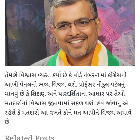
તેમણે વિશ્વાસ વ્યક્ત કર્યો છે કે વોર્ડ નંબર-
1
માં કોંગ્રેસની
આખી પેનલનો ભવ્ય વિજય થશે. પ્રોફેસર નીકુલ પટેલનું
માનવું છે કે શિક્ષણ અને પારદર્શિતાના આધાર પર તેઓ
મતદારોનો વિશ્વાસ જીતવામાં સફળ થશે. હવે જોવાનું એ
રહેશે કે મતદારો આ વખતે કોને મત આપીને વિજય અપાવે
છે.
Related Posts