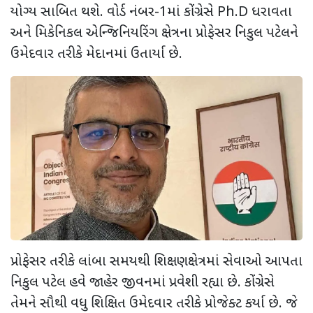
યોગ્ય સાબિત થશે. વોર્ડ નંબર-
1
માં કોંગ્રેસે
Ph.D
ધરાવતા
અને મિકેનિકલ એન્જિનિયરિંગ ક્ષેત્રના પ્રોફેસર નિકુલ પટેલને
ઉમેદવાર તરીકે મેદાનમાં ઉતાર્યા છે.
પ્રોફેસર તરીકે લાંબા સમયથી શિક્ષણક્ષેત્રમાં સેવાઓ આપતા
નિકુલ પટેલ હવે જાહેર જીવનમાં પ્રવેશી રહ્યા છે. કોંગ્રેસે
તેમને સૌથી વધુ શિક્ષિત ઉમેદવાર તરીકે પ્રોજેક્ટ કર્યા છે. જે