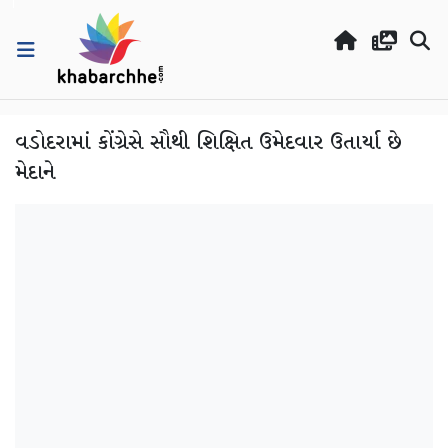
વડોદરામાં કોંગ્રેસે સૌથી શિક્ષિત ઉમેદવાર ઉતાર્યા છે
મેદાને