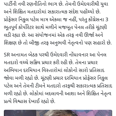
પાર્ટીની નવી રણનીતિનો ભાગ છે. તેમની ઉમેદવારીથી યુવા
અને શિક્ષિત મતદારોમાં સકારાત્મક સંદેશ પહોંચ્યો છે.
પ્રોફેસર નિકુલ પટેલ માત્ર એકલા જ નહીં
,
પરંતુ કોંગ્રેસના 3
ભૂતપૂર્વ કોર્પોરેટર સાથે મળીને મજબૂત પેનલ તરીકે ચૂંટણી
લડી રહ્યા છે. આ સંયોજનમાં એક તરફ નવી ઊર્જા અને
શિક્ષણ છે તો બીજી તરફ અનુભવી નેતૃત્વનો પણ સહારો છે.
SR
અનામત બેઠક પરથી ઉમેદવારી નોંધાવનાર આ પેનલ
મતદારો વચ્ચે સક્રિય પ્રચાર કરી રહી છે. તેમના પ્રચાર
અભિયાન દરમિયાન વિસ્તારોમાં લોકોનો સારો પ્રતિસાદ
જોવા મળી રહ્યો છે. ચૂંટણી પ્રચાર દરમિયાન પ્રોફેસર નિકુલ
પટેલ અને તેમની ટીમને મતદારો તરફથી સકારાત્મક પ્રતિસાદ
મળી રહ્યો છે. લોકોમાં બદલાવની આશા અને શિક્ષિત નેતૃત્વ
પ્રત્યે વિશ્વાસ દેખાઈ રહ્યો છે.