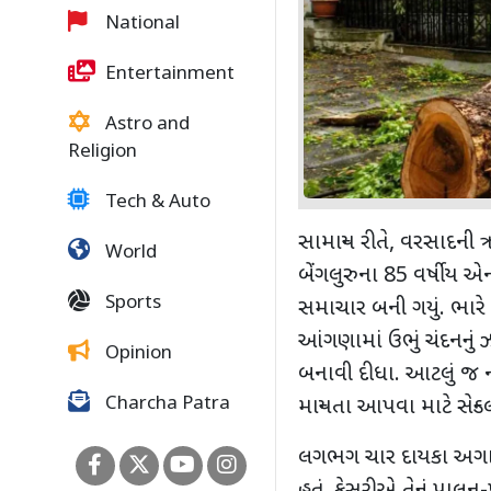
National
Entertainment
Astro and
Religion
Tech & Auto
સામાન્ય રીતે
,
વરસાદની ઋ
World
બેંગલુરુના 85 વર્ષીય એન
Sports
સમાચાર બની ગયું. ભાર
આંગણામાં ઉભું ચંદનનું ઝા
Opinion
બનાવી દીધા. આટલું જ ન
Charcha Patra
માન્યતા આપવા માટે
સેન્
લગભગ ચાર દાયકા અગ