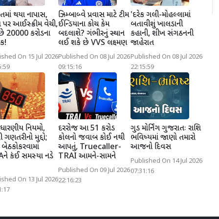
માં થયા નાપાસ,
ઝિમ્બાબ્વે પ્રવાસ માટે ટીમ
'દરેક ગલી-મોહલ્લામાં
ા પર આઈસ્ક્રીમ વેચી,
ઈન્ડિયાના કોચ કેમ
બતાવીશું ખાલડાની
છે 20000 કરોડના
બદલાશે? ગંભીરનું સ્થાન
કહાની, શીખ સંગઠનની
ક!
લઈ શકે છે VVS લક્ષ્મણ
જાહેરાત
ished On 15 Jul 2026
Published On 08 Jul 2026
Published On 08 Jul 2026
5:59
09:15:16
22:15:59
ંધારણીય નિયમો,
દરરોજ આ 51 કરોડ
ગુડ મોર્નિંગ ગુજરાતઃ રાશિ
ી ગણતરીનો મુદ્દો;
કોલનો જવાબ કોઈ નથી
ભવિષ્યમાં જાણો તમારો
બેઠકોકરવામાં
આપતું, Truecaller-
આજનો દિવસ
ે કંઈ સમસ્યા નડે
TRAI આમને-સામને
Published On 14 Jul 2026
Published On 09 Jul 2026
07:31:16
ished On 13 Jul 2026
22:16:23
1:17