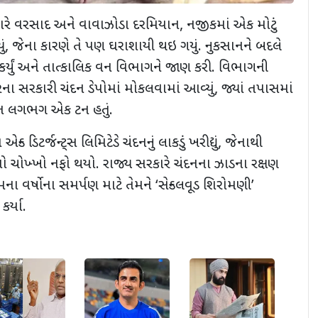
ભારે વરસાદ અને વાવાઝોડા દરમિયાન
,
નજીકમાં એક મોટું
ં
,
જેના કારણે તે પણ ઘરાશાયી થઇ ગયું. નુકસાનને બદલે
કર્યું અને તાત્કાલિક વન વિભાગને જાણ કરી. વિભાગની
રના સરકારી ચંદન ડેપોમાં મોકલવામાં આવ્યું
,
જ્યાં તપાસમાં
વજન લગભગ એક ટન હતું.
ન્ડ ડિટર્જન્ટ્સ લિમિટેડે ચંદનનું લાકડું ખરીદ્યું
,
જેનાથી
 ચોખ્ખો નફો થયો. રાજ્ય સરકારે ચંદનના ઝાડના રક્ષણ
ા વર્ષોના સમર્પણ માટે તેમને ‘સેન્ડલવૂડ શિરોમણી’
કર્યા.