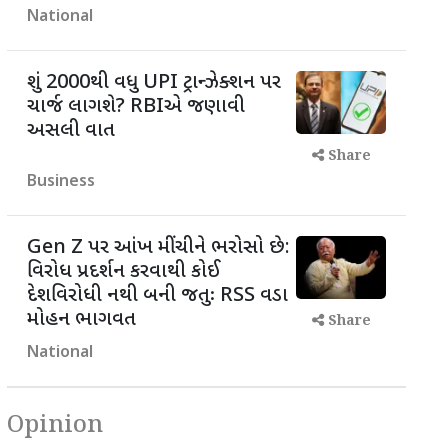
National
શું 2000થી વધુ UPI ટ્રાન્ઝેક્શન પર
ચાર્જ લાગશે? RBIએ જણાવી
અસલી વાત
Share
Business
Gen Z પર આંખ મીંચીને ભરોસો છે:
વિરોધ પ્રદર્શન કરવાથી કોઈ
દેશવિરોધી નથી બની જતુઃ RSS વડા
મોહન ભાગવત
Share
National
Opinion