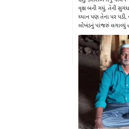
હતું. કેસરીએ તેનું પાલન-પ
વૃક્ષ બની ગયું. તેની સુગં
ધ્યાન પણ તેના પર પડી. વ
લોખંડનું પાંજરું લગાવ્યું હ