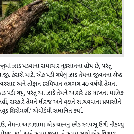
તુમાં ઝાડ પડવાના સમાચાર નુકસાનના હોય છે
,
પરંતુ
.જી. કેસરી માટે
,
એક પડી ગયેલું ઝાડ તેમના જીવનના શ્રેષ્ઠ
ે વરસાદ અને તોફાન દરમિયાન લગભગ 40 વર્ષથી તેમના
ડ પડી ગયું, પરંતુ
આ ઝાડે તેમને આશરે
28 લાખના માલિક
હીં
,
સરકારે તેમને ધીરજ અને વૃક્ષને સાચવવાના પ્રયાસોને
ડલવૂડ
શિરોમણી
'
એવોર્ડથી સન્માનિત કર્યા.
ાઉ
,
તેમના આંગણામાં એક ચંદનનું છોડ સ્વયંભૂ ઉગી નીકળ્યું