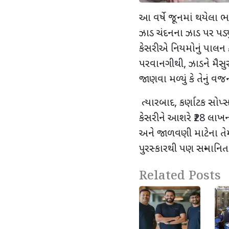
આ વર્ષે જૂનમાં થયેલા 
ઝાડ ચંદનના ઝાડ પર પડ્યુ
કેસરીએ નિયમોનું પાલન 
પરવાનગીથી
,
ઝાડને મૈસુ
જાણવા મળ્યું કે તેનું 
ત્યારબાદ
,
કર્ણાટક સોપ્સ એ
કેસરીને આશરે
₹28
લાખનો
અને જાળવણી માટેના તેમન
પુરસ્કારથી પણ સન્માનિત 
Related Posts