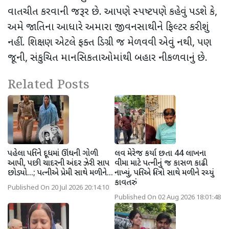
વાતચીત કરવાની જરૂર છે. આપણે સ્પષ્ટપણે કહેવું પડશે કે
,
અમે જાતિના આધારે અમારા જીવનસાથીને ફિલ્ટર કરીશું
નહીં. શિક્ષણ એટલે ફક્ત ડિગ્રી જ મેળવવી એવું નથી
,
પણ
જૂની
,
સંકુચિત માનસિકતાઓમાંથી બહાર નીકળવાનું છે.
Related Posts
પહેલા પતિને દૂધમાં ઊંઘની ગોળી
લવ મેરેજ કર્યા છતા 44 લાખના
આપી, પછી ચાદરની અંદર ઝેરી સાપ
વીમા માટે પત્નીનું જ કાસળ કાઢી
છોડ્યો...; પત્નીએ પ્રેમી સાથે મળીને...
નાખ્યું, પતિએ મિત્રો સાથે મળીને રચ્યું
કાવતરું
Published On 20 Jul 2026 20:14:10
Published On 02 Aug 2026 18:01:48