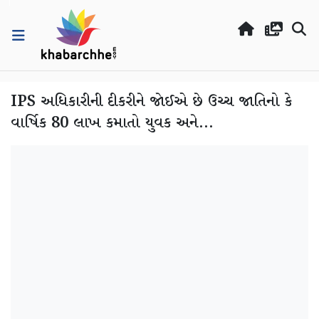
IPS અધિકારીની દીકરીને જોઈએ છે ઉચ્ચ જાતિનો કે
વાર્ષિક 80 લાખ કમાતો યુવક અને...