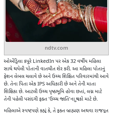
ndtv.com
ઓએંડ્રિલા કપૂરે
LinkedIn
પર એક
32
વર્ષીય મહિલા
સાથે થયેલી પોતાની વાતચીત શેર કરી. આ મહિલા પોતાનું
ફેશન લેબલ ચલાવે છે અને ઉચ્ચ શિક્ષિત પરિવારમાંથી આવે
છે. તેના પિતા એક
IPS
અધિકારી છે અને તેની માતા
શિક્ષિકા છે. આટલી ઉચ્ચ પૃષ્ઠભૂમિ હોવા છતાં
,
લગ્ન માટે
તેની પહેલી પસંદગી ફક્ત
'
ઉચ્ચ જાતિ
'
ના યુવકો માટે છે.
મહિલાએ સ્પષ્ટપણે કહ્યું કે
,
તે ફક્ત બ્રાહ્મણ અથવા રાજપૂત