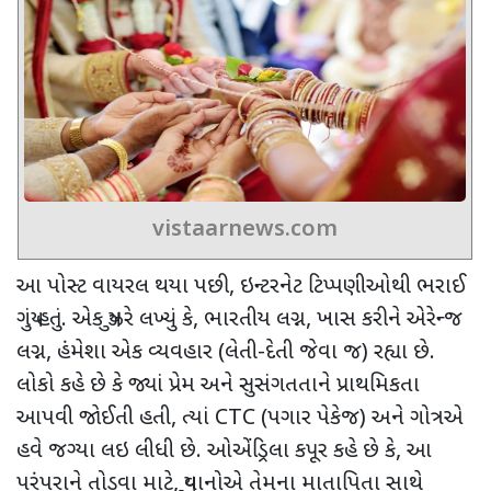
vistaarnews.com
આ પોસ્ટ વાયરલ થયા પછી
,
ઇન્ટરનેટ ટિપ્પણીઓથી ભરાઈ
ગયું હતું. એક યુઝરે લખ્યું કે
,
ભારતીય લગ્ન
,
ખાસ કરીને એરેન્જ
લગ્ન
,
હંમેશા એક વ્યવહાર (લેતી-દેતી જેવા જ) રહ્યા છે.
લોકો કહે છે કે જ્યાં પ્રેમ અને સુસંગતતાને પ્રાથમિકતા
આપવી જોઈતી હતી
,
ત્યાં
CTC (
પગાર પેકેજ) અને ગોત્રએ
હવે જગ્યા લઇ લીધી છે. ઓએંડ્રિલા કપૂર કહે છે કે
,
આ
પરંપરાને તોડવા માટે
,
યુવાનોએ તેમના માતાપિતા સાથે