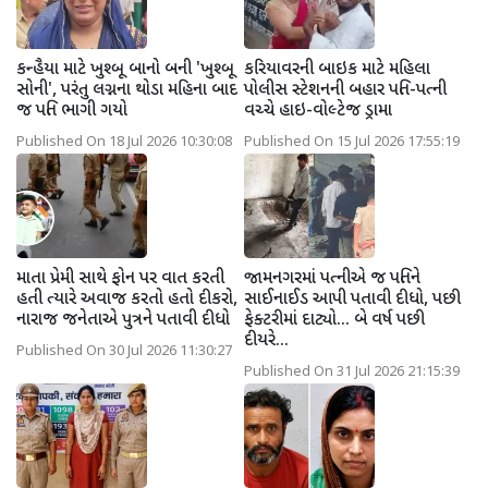
કન્હૈયા માટે ખુશ્બૂ બાનો બની 'ખુશ્બૂ
કરિયાવરની બાઇક માટે મહિલા
સોની', પરંતુ લગ્નના થોડા મહિના બાદ
પોલીસ સ્ટેશનની બહાર પતિ-પત્ની
જ પતિ ભાગી ગયો
વચ્ચે હાઇ-વોલ્ટેજ ડ્રામા
Published On 18 Jul 2026 10:30:08
Published On 15 Jul 2026 17:55:19
માતા પ્રેમી સાથે ફોન પર વાત કરતી
જામનગરમાં પત્નીએ જ પતિને
હતી ત્યારે અવાજ કરતો હતો દીકરો,
સાઈનાઈડ આપી પતાવી દીધો, પછી
નારાજ જનેતાએ પુત્રને પતાવી દીધો
ફેક્ટરીમાં દાટ્યો... બે વર્ષ પછી
દીયરે...
Published On 30 Jul 2026 11:30:27
Published On 31 Jul 2026 21:15:39