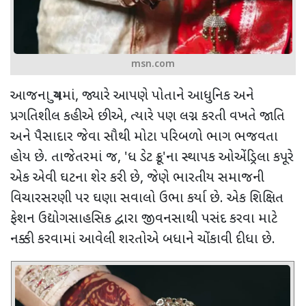
msn.com
આજના યુગમાં
,
જ્યારે આપણે પોતાને આધુનિક અને
પ્રગતિશીલ કહીએ છીએ
,
ત્યારે પણ લગ્ન કરતી વખતે જાતિ
અને પૈસાદાર જેવા સૌથી મોટા પરિબળો ભાગ ભજવતા
હોય છે. તાજેતરમાં જ
, '
ધ ડેટ ક્રૂ
'
ના સ્થાપક ઓએંડ્રિલા કપૂરે
એક એવી ઘટના શેર કરી છે
,
જેણે ભારતીય સમાજની
વિચારસરણી પર ઘણા સવાલો ઉભા કર્યા છે. એક શિક્ષિત
ફેશન ઉદ્યોગસાહસિક દ્વારા જીવનસાથી પસંદ કરવા માટે
નક્કી કરવામાં આવેલી શરતોએ બધાને ચોંકાવી દીધા છે.