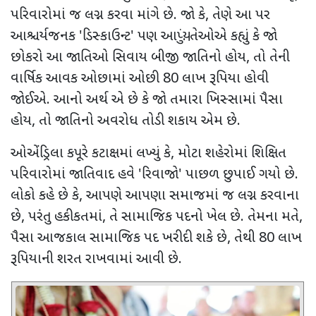
પરિવારોમાં જ લગ્ન કરવા માંગે છે. જો કે
,
તેણે આ પર
આશ્ચર્યજનક
'
ડિસ્કાઉન્ટ
'
પણ આપ્યું. તેઓએ કહ્યું કે જો
છોકરો આ જાતિઓ સિવાય બીજી જાતિનો હોય
,
તો તેની
વાર્ષિક આવક ઓછામાં ઓછી
80
લાખ રૂપિયા હોવી
જોઈએ. આનો અર્થ એ છે કે જો તમારા ખિસ્સામાં પૈસા
હોય
,
તો જાતિનો અવરોધ તોડી શકાય એમ છે.
ઓએંડ્રિલા કપૂરે કટાક્ષમાં લખ્યું કે
,
મોટા શહેરોમાં શિક્ષિત
પરિવારોમાં જાતિવાદ હવે
'
રિવાજો
'
પાછળ છુપાઈ ગયો છે.
લોકો કહે છે કે
,
આપણે આપણા સમાજમાં જ લગ્ન કરવાના
છે
,
પરંતુ હકીકતમાં
,
તે સામાજિક પદનો ખેલ છે. તેમના મતે
,
પૈસા આજકાલ સામાજિક પદ ખરીદી શકે છે
,
તેથી
80
લાખ
રૂપિયાની શરત રાખવામાં આવી છે.